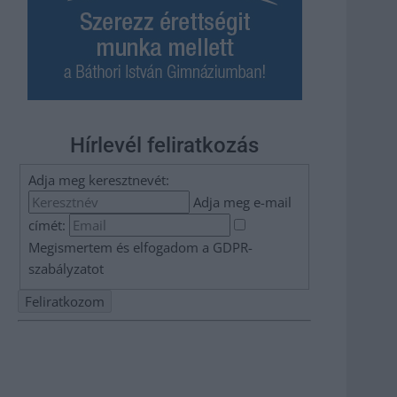
Hírlevél feliratkozás
Adja meg keresztnevét:
Adja meg e-mail
címét:
Megismertem és elfogadom a
GDPR-
szabályzat
ot
Nem szeretne lemaradni semmiről? Csak egy kattintás, és
hírlevelünk a legfrissebb információkkal és exkluzív
tartalmakkal hétről hétre postaládájába érkezik!