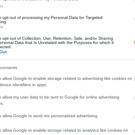
folytattunk Kovács Zoltánnal, a magyar
In
kormány hivatalos szóvivőjével a
magyarországi család- és
to opt-out of processing my Personal Data for Targeted
ing.
bevándorláspolitikáról” – írta a ki a Twitterre
In
a New Culture Forum nevű konzervatív brit
kutatóműhely és Youtube-csatorna. A rövid
o opt-out of Collection, Use, Retention, Sale, and/or Sharing
ersonal Data that Is Unrelated with the Purposes for which it
szöveghez ez az akciófotó társult: A 444.hu
lected.
szerint a kép hatása már első blikkre is
Out
lenyűgöző, ami az apró részletek
tanulmányozása révén később csak
consents
fokozódik. Az ilyen reneszánsz
o allow Google to enable storage related to advertising like cookies on
kább a következők: A sarokba állított törpe…
evice identifiers in apps.
o allow my user data to be sent to Google for online advertising
s.
s Zoltán
to allow Google to send me personalized advertising.
o allow Google to enable storage related to analytics like cookies on