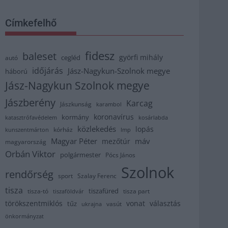
Címkefelhő
fidesz
baleset
györfi mihály
cegléd
autó
időjárás
Jász-Nagykun-Szolnok megye
háború
Jász-Nagykun Szolnok megye
Jászberény
Karcag
Jászkunság
karambol
koronavírus
kormány
katasztrófavédelem
kosárlabda
közlekedés
lopás
kórház
kunszentmárton
lmp
Magyar Péter
máv
mezőtúr
magyarország
Orbán Viktor
polgármester
Pócs János
Szolnok
rendőrség
sport
Szalay Ferenc
tisza
tiszafüred
tisza part
tisza-tó
tiszaföldvár
törökszentmiklós
vonat
választás
tűz
vasút
ukrajna
önkormányzat