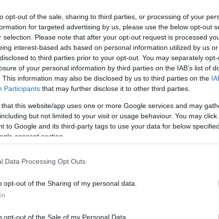
szavazásnál, de igen szoros az állás. Néhány
kattintással mi is segíthetünk, hogy
to opt-out of the sale, sharing to third parties, or processing of your per
formation for targeted advertising by us, please use the below opt-out s
Szolnokra kerüljön az egyik felajánlás.
r selection. Please note that after your opt-out request is processed y
eing interest-based ads based on personal information utilized by us or
TOVÁBB OLVASOM
disclosed to third parties prior to your opt-out. You may separately opt-
losure of your personal information by third parties on the IAB’s list of
. This information may also be disclosed by us to third parties on the
IA
Participants
that may further disclose it to other third parties.
 that this website/app uses one or more Google services and may gath
including but not limited to your visit or usage behaviour. You may click 
,
,
íma
kórház
szavazás
 to Google and its third-party tags to use your data for below specifi
ogle consent section.
zószobája kinéz
l Data Processing Opt Outs
o opt-out of the Sharing of my personal data.
A fideszes politikus nem aprózta el a
In
részleteket és a jelek szerint nem híve a
puritánságnak. “Tökéletes beszélgetést
o opt-out of the Sale of my Personal Data.