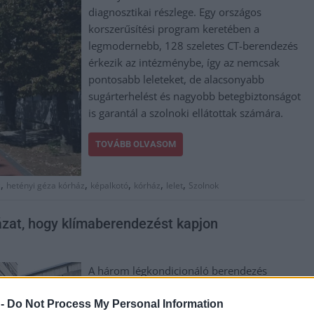
diagnosztikai részlege. Egy országos
korszerűsítési program keretében a
legmodernebb, 128 szeletes CT-berendezés
érkezik az intézménybe, így az nemcsak
pontosabb leleteket, de alacsonyabb
sugárterhelést és nagyobb betegbiztonságot
is garantál a szolnoki ellátottak számára.
TOVÁBB OLVASOM
,
,
,
,
,
z
hetényi géza kórház
képalkotó
kórház
lelet
Szolnok
ázat, hogy klímaberendezést kapjon
A három légkondicionáló berendezés
egyikére jó esélye van a Hetényi Géza
Kórháznak, jelenleg a második helyen áll a
 -
Do Not Process My Personal Information