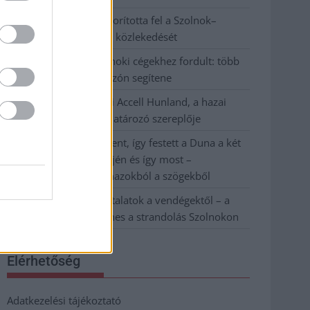
Váratlan fennakadás borította fel a Szolnok–
Kecskemét vasútvonal közlekedését
A polgármester a szolnoki cégekhez fordult: több
száz elbocsátott dolgozón segítene
Csődbe ment a tószegi Accell Hunland, a hazai
kerékpárgyártás meghatározó szereplője
Egyszer fent, egyszer lent, így festett a Duna a két
évvel ezelőtti árvíz idején és így most –
fotógyűjtemény ugyanazokból a szögekből
Ilyenek eddig a tapasztalatok a vendégektől – a
hőhullám miatt ingyenes a strandolás Szolnokon
Elérhetőség
Adatkezelési tájékoztató