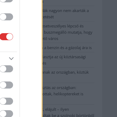
kevesebbet vittek haza
A Szolnok megyei gazdák nagyon nem akarták a
JÉGER további üzemeltetését
Csendélet 5.0: alig balesetveszélyes lépcső és
remek állapotban levő buszmegálló mutatja, hogy
Szolnok mennyire élhető város
Pénteken újra csökken a benzin és a gázolaj ára is
Napokon belül megválasztja az új köztársasági
elnököt az Országgyűlés
Kiterjedt tüzek pusztítanak az országban, köztük
Karcagon
Harmadfokú hőségriasztás az országban:
Szolnokon klímát javítottak, helikoptereket is
bevetettek a tüzeknél
A zárkában rosszul lett, elájult – ilyen
körülményekről számoltak be a szolnoki börtönből