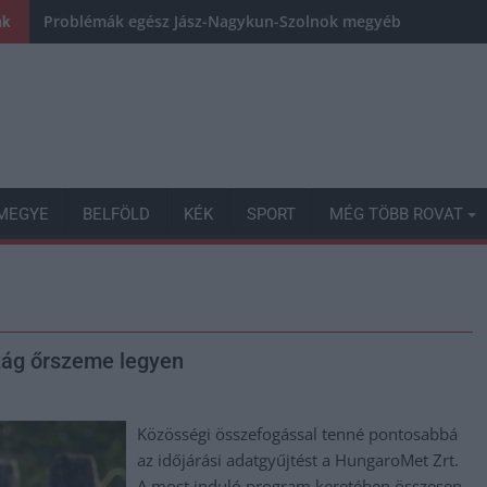
Problémák egész Jász-Nagykun-Szolnok megyében: egyre töb
nk
MEGYE
BELFÖLD
KÉK
SPORT
MÉG TÖBB ROVAT
szág őrszeme legyen
Közösségi összefogással tenné pontosabbá
az időjárási adatgyűjtést a HungaroMet Zrt.
A most induló program keretében összesen