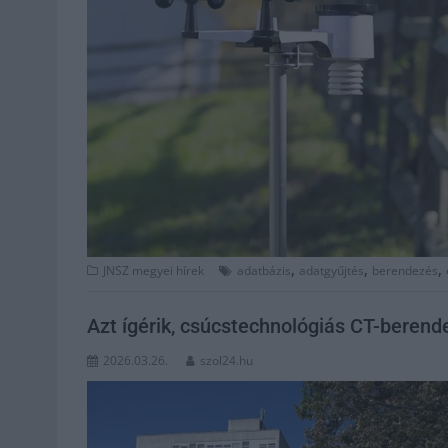
,
,
,
JNSZ megyei hírek
adatbázis
adatgyűjtés
berendezés
Azt ígérik, csúcstechnológiás CT-berend
2026.03.26.
szol24.hu