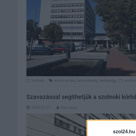
,
,
,
,
Szolnok
átszervezés
berendezés
betegség
CT
eszkö
Szavazással segíthetjük a szolnoki kórh
2023.07.27.
Kiss Lajos
szol24.hu