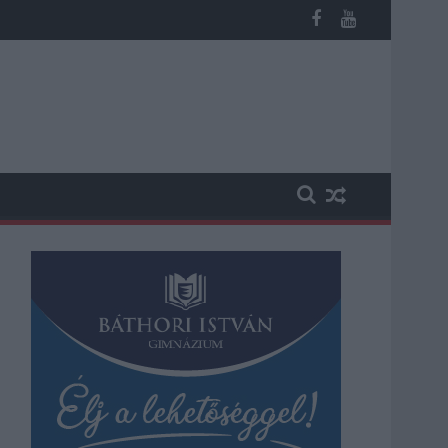
b otthoni kútból fogy ki a víz