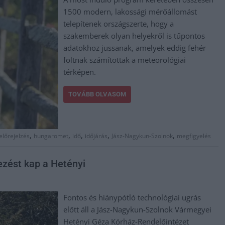
1500 modern, lakossági mérőállomást
telepítenek országszerte, hogy a
szakemberek olyan helyekről is tűpontos
adatokhoz jussanak, amelyek eddig fehér
foltnak számítottak a meteorológiai
térképen.
TOVÁBB OLVASOM
,
,
,
,
,
előrejelzés
hungaromet
idő
időjárás
Jász-Nagykun-Szolnok
megfigyelés
ezést kap a Hetényi
Fontos és hiánypótló technológiai ugrás
előtt áll a Jász-Nagykun-Szolnok Vármegyei
Hetényi Géza Kórház-Rendelőintézet