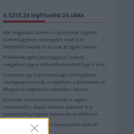
A SZOL24 legfrissebb 24 cikke
Már magasabb szinten is nyomoznak Szijjártó
büntetőügyében, vesztegetés miatt 3 év
letöltendőt kaphat és ez csak az egyik botrány
Problémák egész Jász-Nagykun-Szolnok
megyében: egyre több otthoni kútból fogy ki a víz
Szolnokon egy kulcsfontosságú körforgalmat
részlegesen lezárnak a napokban, a közlekedés az
átlagost is meghaladó mértékben lebénul
Elromlott a biztosítóberendezés a ceglédi
vasútvonalon, alapos késések alakultak ki a
menetrendhez képest, kimaradás is előfordult
Ön szerint hogy készül a hamisítatlan szolnoki
habos isler?