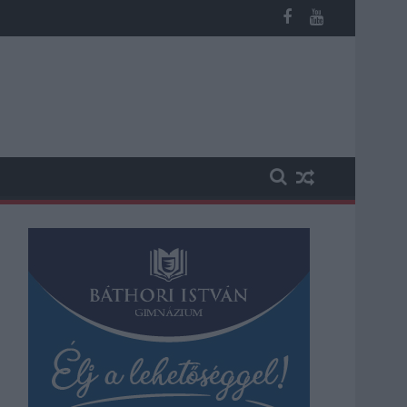
akadásokra és pótlóbuszos közlekedésre számítsunk az egyik Jás