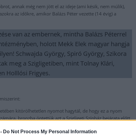
rot, annak még nem jött el az ideje (ami késik, nem múlik),
okra az időkre, amikor Balázs Péter vezette (14 évig) a
érzése van az embernek, mintha Balázs Péterrel
 intézményben, holott Mekk Elek magyar hangja
milyen! Schwajda György, Spiró György, Szikora
ak meg a Szigligetiben, mint Tolnay Klári,
n Holllósi Frigyes.
miszerint:
letében kitörölhetetlen nyomot hagytál, de hogy ez a nyom
ámára, bronzba öntettük azt a Szigligeti Színház bejárata előtt.
g egyszer, Szolnok örökké hálás lesz neked!”
 -
Do Not Process My Personal Information