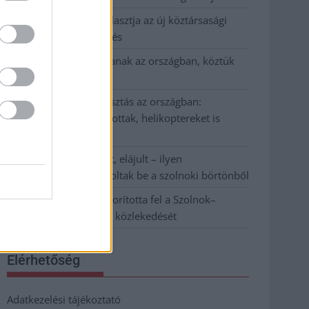
Napokon belül megválasztja az új köztársasági
elnököt az Országgyűlés
Kiterjedt tüzek pusztítanak az országban, köztük
Karcagon
Harmadfokú hőségriasztás az országban:
Szolnokon klímát javítottak, helikoptereket is
bevetettek a tüzeknél
A zárkában rosszul lett, elájult – ilyen
körülményekről számoltak be a szolnoki börtönből
Váratlan fennakadás borította fel a Szolnok–
Kecskemét vasútvonal közlekedését
Elérhetőség
Adatkezelési tájékoztató