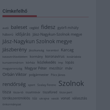
Címkefelhő
fidesz
baleset
györfi mihály
cegléd
autó
időjárás
Jász-Nagykun-Szolnok megye
háború
Jász-Nagykun Szolnok megye
Jászberény
Karcag
Jászkunság
karambol
koronavírus
kormány
katasztrófavédelem
kosárlabda
közlekedés
lopás
kórház
kunszentmárton
lmp
Magyar Péter
máv
mezőtúr
magyarország
Orbán Viktor
polgármester
Pócs János
Szolnok
rendőrség
sport
Szalay Ferenc
tisza
tiszafüred
tisza part
tisza-tó
tiszaföldvár
törökszentmiklós
vonat
választás
tűz
vasút
ukrajna
önkormányzat