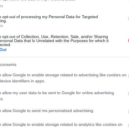
In
to opt-out of processing my Personal Data for Targeted
ing.
In
Farkas András
2026.08.07.
Horváth Zsolt
o opt-out of Collection, Use, Retention, Sale, and/or Sharing
hogy készül a
Györfi Mihály több tucat
ersonal Data that Is Unrelated with the Purposes for which it
lected.
an szolnoki habos
vállalkozással egyeztetett a
Out
kerékpárgyár dolgozóinak
megsegítéséről
asszikus desszert,
Rövid idő alatt számos vállalkozás
consents
rációk óta szeretnek, és
jelezte, hogy segítene azoknak a
n ma is próbálnak
o allow Google to enable storage related to advertising like cookies on
munkavállalóknak, akik a tószegi
otni....
evice identifiers in apps.
kerékpárgyár bezárása...
o allow my user data to be sent to Google for online advertising
Szolnok
s.
to allow Google to send me personalized advertising.
o allow Google to enable storage related to analytics like cookies on