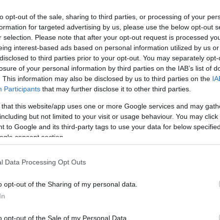
to opt-out of the sale, sharing to third parties, or processing of your per
formation for targeted advertising by us, please use the below opt-out s
propóján öntötték bronzba lába nyomát és helyezték el azt a
r selection. Please note that after your opt-out request is processed y
eing interest-based ads based on personal information utilized by us or
disclosed to third parties prior to your opt-out. You may separately opt-
losure of your personal information by third parties on the IAB’s list of
. This information may also be disclosed by us to third parties on the
IA
Szolnok
Participants
that may further disclose it to other third parties.
 that this website/app uses one or more Google services and may gath
Horror: földhöz vágta a kiskutyát és nyárson akarta
including but not limited to your visit or usage behaviour. You may click 
megsütni
 to Google and its third-party tags to use your data for below specifi
ogle consent section.
l Data Processing Opt Outs
o opt-out of the Sharing of my personal data.
In
o opt-out of the Sale of my Personal Data.