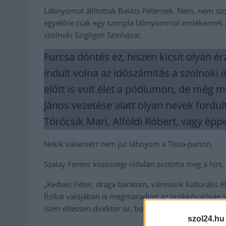
Lábnyomot állítottak Balázs Péternek. Nem, nem szob
egyelőre csak egy szimpla lábnyommal emlékeznek az
szolnoki Szigligeti Színházat.
Furcsa döntés ez, hiszen kicsit olyan 
indult volna az időszámítás a szolnoki
előtt is volt élet a pódiumon, de még 
János vezetése alatt olyan nevek fordult
Törőcsik Mari, Alföldi Róbert, vagy éppe
Nekik valamiért nem jut lábnyom a Tisza-parton.
Szalay Ferenc közösségi oldalán osztotta meg a hírt, 
„Kedves Péter, drága barátom, városunk kulturális é
fizikai valójában is megmaradjon az örökkévalóság sz
Isten éltessen direktor úr, boldog nyolcvanadikat mé
szol24.hu