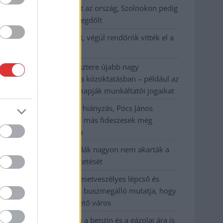
41 fok fölé forrósodott az ország, Szolnokon pedig
egy másik rekord is megdőlt
Egy telefonhívást akart, végül rendőrök vitték el a
mezőtúri férfit
A Tisza kormány minisztere újabb nagy
változásokról döntött a közoktatásban – például az
iskolaigazgatók visszakapják munkáltatói jogaikat
Sok volt az igazolatlan hiányzás, Pócs János
fizetéslevonást kapott, más fideszesek még
kevesebbet vittek haza
A Szolnok megyei gazdák nagyon nem akarták a
JÉGER további üzemeltetését
Csendélet 5.0: alig balesetveszélyes lépcső és
remek állapotban levő buszmegálló mutatja, hogy
Szolnok mennyire élhető város
Pénteken újra csökken a benzin és a gázolaj ára is