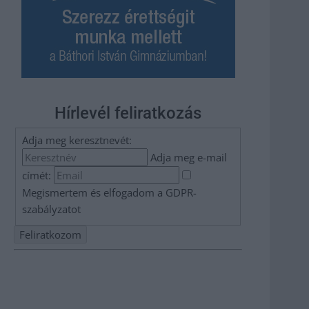
Hírlevél feliratkozás
Adja meg keresztnevét:
Adja meg e-mail
címét:
Megismertem és elfogadom a
GDPR-
szabályzat
ot
Nem szeretne lemaradni semmiről? Csak egy kattintás, és
hírlevelünk a legfrissebb információkkal és exkluzív
tartalmakkal hétről hétre postaládájába érkezik!