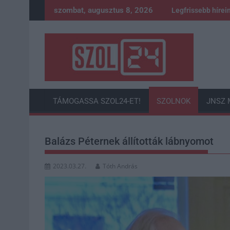
Skip
szombat, augusztus 8, 2026
Legfrissebb hírei
to
content
TÁMOGASSA SZOL24-ET!
SZOLNOK
JNSZ 
Balázs Péternek állították lábnyomot
2023.03.27.
Tóth András