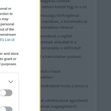
Problémák egész Jász-Nagykun-Szolnok
megyében: egyre több otthoni kútból fogy ki a víz
sonal or
ection to
Szolnokon egy kulcsfontosságú körforgalmat
ou may
részlegesen lezárnak a napokban, a közlekedés az
 personal
átlagost is meghaladó mértékben lebénul
out of the
 downstream
Elromlott a biztosítóberendezés a ceglédi
B’s List of
vasútvonalon, alapos késések alakultak ki a
menetrendhez képest, kimaradás is előfordult
er and store
Ön szerint hogy készül a hamisítatlan szolnoki
to grant or
habos isler?
ed purposes
Országos ellenőrzés indult a hazai
akkumulátoripari üzemekben
Az idei év leglassabb növekedését hozta a június a
kiskereskedelemben
Györfi Mihály több tucat vállalkozással egyeztetett
a kerékpárgyár dolgozóinak megsegítéséről