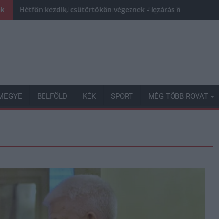
Hétfőn kezdik, csütörtökön végeznek - lezárás miatt fenn
nk
MEGYE
BELFÖLD
KÉK
SPORT
MÉG TÖBB ROVAT