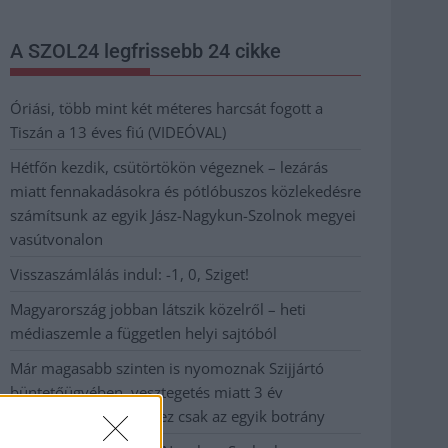
A SZOL24 legfrissebb 24 cikke
Óriási, több mint két méteres harcsát fogott a
Tiszán a 13 éves fiú (VIDEÓVAL)
Hétfőn kezdik, csütörtökön végeznek – lezárás
miatt fennakadásokra és pótlóbuszos közlekedésre
számítsunk az egyik Jász-Nagykun-Szolnok megyei
vasútvonalon
Visszaszámlálás indul: -1, 0, Sziget!
Magyarország jobban látszik közelről – heti
médiaszemle a független helyi sajtóból
Már magasabb szinten is nyomoznak Szijjártó
büntetőügyében, vesztegetés miatt 3 év
letöltendőt kaphat és ez csak az egyik botrány