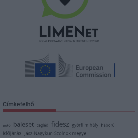
Címkefelhő
fidesz
baleset
györfi mihály
cegléd
háború
autó
időjárás
Jász-Nagykun-Szolnok megye