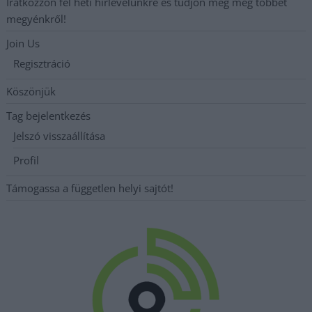
Iratkozzon fel heti hírlevelünkre és tudjon meg még többet
megyénkről!
Join Us
Regisztráció
Köszönjük
Tag bejelentkezés
Jelszó visszaállítása
Profil
Támogassa a független helyi sajtót!