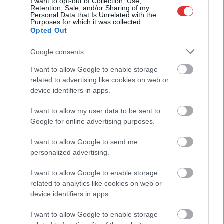
A NER kihúzta a talajt az Új Néplap alól is, immáron csak
I want to opt-out of Collection, Use,
Retention, Sale, and/or Sharing of my
hetilapként jelenik meg – végképp vége a nyomtatott
Personal Data that Is Unrelated with the
Purposes for which it was collected.
sajtónak?
Opted Out
Befejeződött a szolnoki Szentháromság-templom felújítása
Google consents
Szimfonikus köntösben tért vissza a Queen világa a fővárosba
I want to allow Google to enable storage
Ilyen, amikor „fél” a Tisza – a durva csapadékhiány nagyon
related to advertising like cookies on web or
meglátszik
device identifiers in apps.
Lehet, hogy mégis megússzuk Paks teljes leállítását, némileg
I want to allow my user data to be sent to
emelkedett a vízszint (VIDEÓVAL)
Google for online advertising purposes.
Tugyi Zétény ezüstérmet szerzett a bakui U17-es birkózó-
I want to allow Google to send me
világbajnokságon
personalized advertising.
Jászberényben is korlátozásokat vezetnek be
I want to allow Google to enable storage
Átfogó országos ellenőrzés indult a hazai akkumulátoripari
related to analytics like cookies on web or
üzemekben
device identifiers in apps.
A Tisza visszahúzódott, és évszázadok óta nem látott
I want to allow Google to enable storage