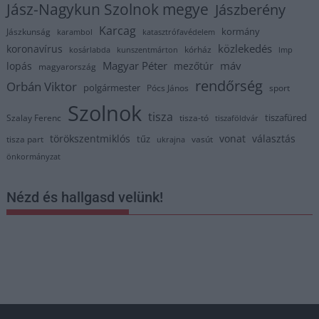
Jász-Nagykun Szolnok megye
Jászberény
Karcag
kormány
Jászkunság
karambol
katasztrófavédelem
közlekedés
koronavírus
kórház
kosárlabda
kunszentmárton
lmp
Magyar Péter
máv
lopás
mezőtúr
magyarország
rendőrség
Orbán Viktor
polgármester
Pócs János
sport
Szolnok
tisza
tiszafüred
Szalay Ferenc
tisza-tó
tiszaföldvár
törökszentmiklós
vonat
választás
tűz
tisza part
vasút
ukrajna
önkormányzat
Nézd és hallgasd velünk!