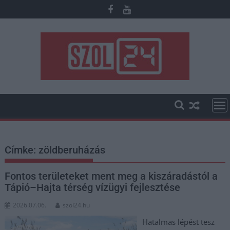
Skip
to
content
Címke:
zöldberuházás
Fontos területeket ment meg a kiszáradástól a
Tápió–Hajta térség vízügyi fejlesztése
2026.07.06.
szol24.hu
Hatalmas lépést tesz