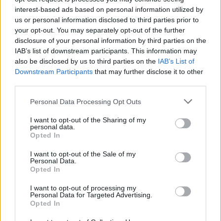
a Paraméter közös riportfilmje a Sajó szennyezéséről
interest-based ads based on personal information utilized by
us or personal information disclosed to third parties prior to
Tánccal, zeneszóval és vásárral telik meg Jászberény, indul a
your opt-out. You may separately opt-out of the further
Csángó Fesztivál
disclosure of your personal information by third parties on the
IAB’s list of downstream participants. This information may
Meghosszabbított hőségriasztás és vízkorlátozások, a
also be disclosed by us to third parties on the
IAB’s List of
mezőtúri kórházban leállt a klíma
Downstream Participants
that may further disclose it to other
Átszervezi működését az osztrák óriáscég, Szolnok is érintett
third parties.
Tragédiába torkollott a segítségnyújtás elmulasztása, három
Please note that this website/app uses one or more Google
Personal Data Processing Opt Outs
services and may gather and store information including but
kisújszállási lakos ellen emeltek vádat
not limited to your visit or usage behaviour. You may click to
I want to opt-out of the Sharing of my
personal data.
Hatalmas lángok csaptak fel Szolnokon
grant or deny consent to Google and its third-party tags to
Opted In
use your data for below specified purposes in below Google
Vízitraffipax a Tisza-tavon: mostantól senki sem úszhatja meg
consent section.
I want to opt-out of the Sale of my
a száguldozást
Personal Data.
Opted In
Szolnokra is megérkezik a nyár eddigi legkeményebb napja
I want to opt-out of processing my
Már Szolnokon is korlátozások léptek életbe a tartós hatalmas
Personal Data for Targeted Advertising.
hőség, a vízhiány és az áramtakarékosság miatt
Opted In