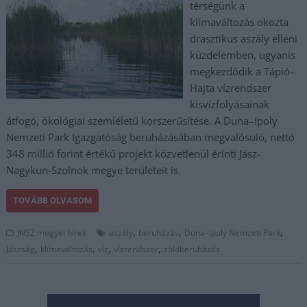
térségünk a
klímaváltozás okozta
drasztikus aszály elleni
küzdelemben, ugyanis
megkezdődik a Tápió–
Hajta vízrendszer
kisvízfolyásainak
átfogó, ökológiai szemléletű korszerűsítése. A Duna–Ipoly
Nemzeti Park Igazgatóság beruházásában megvalósuló, nettó
348 millió forint értékű projekt közvetlenül érinti Jász-
Nagykun-Szolnok megye területeit is.
TOVÁBB OLVASOM
,
,
,
JNSZ megyei hírek
aszály
beruházás
Duna–Ipoly Nemzeti Park
,
,
,
,
Jászság
klímaváltozás
víz
vízrendszer
zöldberuházás