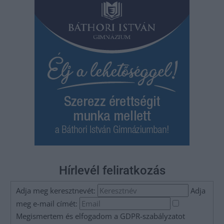
Hírlevél feliratkozás
Adja meg keresztnevét:
Adja
meg e-mail címét:
Megismertem és elfogadom a
GDPR-szabályzat
ot