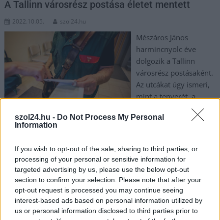
A Tallinn városrész postása életet mentett
2022.10.05.
szol24.hu
Mészáros János
harmincnyolc éve
dolgozik a Tallinn
városrész postásaként.
Az utcákat úgy ismeri,
mint a tenyerét, a
lépcsőházak lakóinak,
szol24.hu -
Do Not Process My Personal
de még házi
Information
kedvenceik nevével is tisztában van. A szoljon.hu oldalán
olvasható történet bebizonyítja, hogy érdemes egymásra
If you wish to opt-out of the sale, sharing to third parties, or
odafigyelnünk a hétköznapokban. – Az egyik ügyfelemnek a
processing of your personal or sensitive information for
megszokott időpontban kellett volna átadnom a nyugdíjat.
targeted advertising by us, please use the below opt-out
Már az is furcsa volt, hogy nem nyitott ajtót, pedig mindig
section to confirm your selection. Please note that after your
otthon szokott lenni, ha esetleg mégis dolga akadt korábban,
opt-out request is processed you may continue seeing
interest-based ads based on personal information utilized by
például orvoshoz kellett mennie, akkor meg telefonon szólt.
us or personal information disclosed to third parties prior to
Most nem érkezett jelzés, hiába kopogtam, nem engedett be.