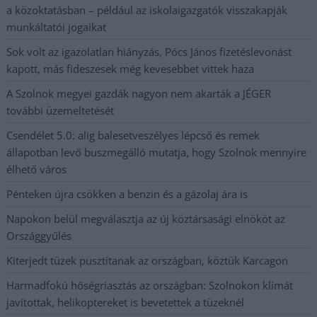
a közoktatásban – például az iskolaigazgatók visszakapják
munkáltatói jogaikat
Sok volt az igazolatlan hiányzás, Pócs János fizetéslevonást
kapott, más fideszesek még kevesebbet vittek haza
A Szolnok megyei gazdák nagyon nem akarták a JÉGER
további üzemeltetését
Csendélet 5.0: alig balesetveszélyes lépcső és remek
állapotban levő buszmegálló mutatja, hogy Szolnok mennyire
élhető város
Pénteken újra csökken a benzin és a gázolaj ára is
Napokon belül megválasztja az új köztársasági elnököt az
Országgyűlés
Kiterjedt tüzek pusztítanak az országban, köztük Karcagon
Harmadfokú hőségriasztás az országban: Szolnokon klímát
javítottak, helikoptereket is bevetettek a tüzeknél