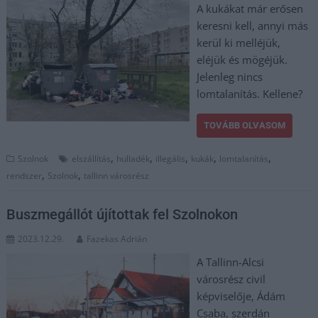
A kukákat már erősen
keresni kell, annyi más
kerül ki melléjük,
eléjük és mögéjük.
Jelenleg nincs
lomtalanítás. Kellene?
TOVÁBB OLVASOM
,
,
,
,
,
Szolnok
elszállítás
hulladék
illegális
kukák
lomtalanítás
,
,
rendszer
Szolnok
tallinn városrész
Buszmegállót újítottak fel Szolnokon
2023.12.29.
Fazekas Adrián
A Tallinn-Alcsi
városrész civil
képviselője, Ádám
Csaba, szerdán