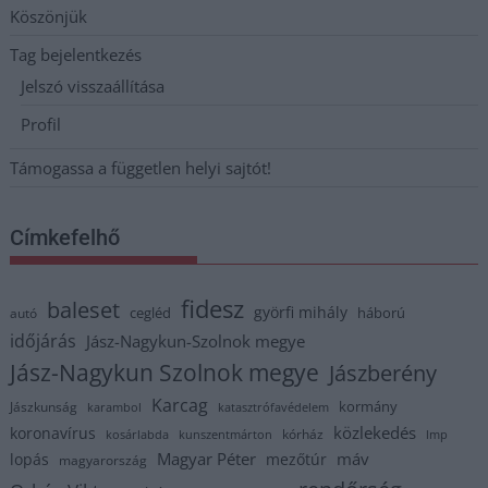
Köszönjük
Tag bejelentkezés
Jelszó visszaállítása
Profil
Támogassa a független helyi sajtót!
Címkefelhő
fidesz
baleset
györfi mihály
cegléd
háború
autó
időjárás
Jász-Nagykun-Szolnok megye
Jász-Nagykun Szolnok megye
Jászberény
Karcag
kormány
Jászkunság
karambol
katasztrófavédelem
közlekedés
koronavírus
kórház
kosárlabda
kunszentmárton
lmp
Magyar Péter
máv
lopás
mezőtúr
magyarország