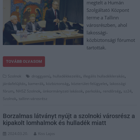
megtelt a Humán
Szolgáltató Központ
terme a Tallinn
városrészben, ahol
lakossági-
közbiztonsági fórumot
tartottak.
TOVÁBB OLVASOM
,
,
,
Szolnok
droggyanú
hulladékkezelés
illegális hulladéklerakás
,
,
,
,
járdafelújítás
kamerák
közbiztonság
közterület-felügyelet
lakossági
,
,
,
,
,
,
fórum
NHSZ Szolnok
önkormányzati lakások
parkolás
rendőrség
sz24
,
Szolnok
tallinn városrész
Borzalmas látványt nyújt a szolnoki városrész a
kipakolt lomhalmok és hulladék miatt
2024.03.20.
Kiss Lajos