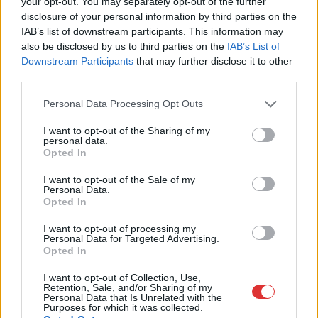
your opt-out. You may separately opt-out of the further
Bár tovább…
disclosure of your personal information by third parties on the
IAB’s list of downstream participants. This information may
TOVÁBB OLVASOM
also be disclosed by us to third parties on the
IAB’s List of
Downstream Participants
that may further disclose it to other
,
Szolnok
postás
tallinn városrész
third parties.
Please note that this website/app uses one or more Google
Personal Data Processing Opt Outs
services and may gather and store information including but
not limited to your visit or usage behaviour. You may click to
I want to opt-out of the Sharing of my
personal data.
grant or deny consent to Google and its third-party tags to
Opted In
use your data for below specified purposes in below Google
consent section.
I want to opt-out of the Sale of my
Personal Data.
Opted In
I want to opt-out of processing my
Personal Data for Targeted Advertising.
Opted In
I want to opt-out of Collection, Use,
Retention, Sale, and/or Sharing of my
Personal Data that Is Unrelated with the
Purposes for which it was collected.