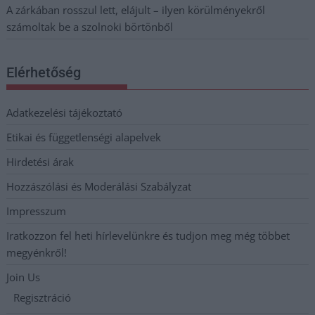
A zárkában rosszul lett, elájult – ilyen körülményekről
számoltak be a szolnoki börtönből
Elérhetőség
Adatkezelési tájékoztató
Etikai és függetlenségi alapelvek
Hirdetési árak
Hozzászólási és Moderálási Szabályzat
Impresszum
Iratkozzon fel heti hírlevelünkre és tudjon meg még többet
megyénkről!
Join Us
Regisztráció