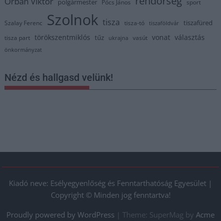
rendőrség
Orbán Viktor
polgármester
Pócs János
sport
Szolnok
tisza
tiszafüred
Szalay Ferenc
tisza-tó
tiszaföldvár
törökszentmiklós
vonat
választás
tűz
tisza part
vasút
ukrajna
önkormányzat
Nézd és hallgasd velünk!
Kiadó neve: Esélyegyenlőség és Fenntarthatóság Egyesület |
Copyright © Minden jog fenntartva!
Proudly powered by WordPress
|
Theme: SuperMag by
Acme