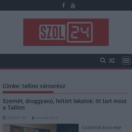
Skip
to
content
Címke:
tallinn városrész
Szemét, droggyanú, feltört lakatok: itt tart most
a Tallinn
2026.01.30.
Horváth Zsolt
Csütörtök kora este