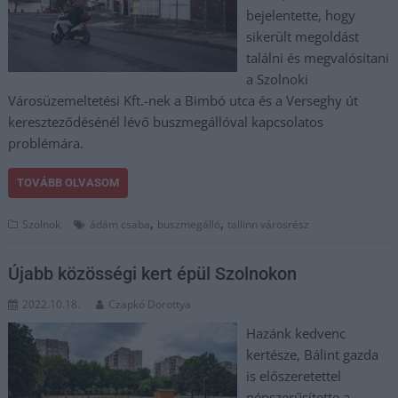
bejelentette, hogy
sikerült megoldást
találni és megvalósítani
a Szolnoki
Városüzemeltetési Kft.-nek a Bimbó utca és a Verseghy út
kereszteződésénél lévő buszmegállóval kapcsolatos
problémára.
TOVÁBB OLVASOM
,
,
Szolnok
ádám csaba
buszmegálló
tallinn városrész
Újabb közösségi kert épül Szolnokon
2022.10.18.
Czapkó Dorottya
Hazánk kedvenc
kertésze, Bálint gazda
is előszeretettel
népszerűsítette a