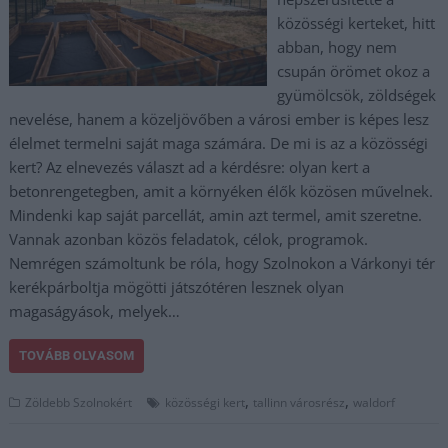
közösségi kerteket, hitt
abban, hogy nem
csupán örömet okoz a
gyümölcsök, zöldségek
nevelése, hanem a közeljövőben a városi ember is képes lesz
élelmet termelni saját maga számára. De mi is az a közösségi
kert? Az elnevezés választ ad a kérdésre: olyan kert a
betonrengetegben, amit a környéken élők közösen művelnek.
Mindenki kap saját parcellát, amin azt termel, amit szeretne.
Vannak azonban közös feladatok, célok, programok.
Nemrégen számoltunk be róla, hogy Szolnokon a Várkonyi tér
kerékpárboltja mögötti játszótéren lesznek olyan
magaságyások, melyek…
TOVÁBB OLVASOM
,
,
Zöldebb Szolnokért
közösségi kert
tallinn városrész
waldorf