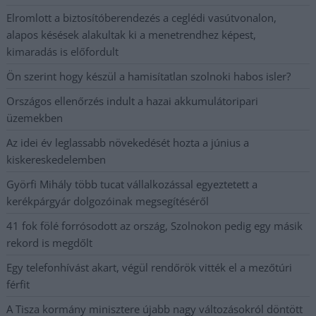
Elromlott a biztosítóberendezés a ceglédi vasútvonalon,
alapos késések alakultak ki a menetrendhez képest,
kimaradás is előfordult
Ön szerint hogy készül a hamisítatlan szolnoki habos isler?
Országos ellenőrzés indult a hazai akkumulátoripari
üzemekben
Az idei év leglassabb növekedését hozta a június a
kiskereskedelemben
Györfi Mihály több tucat vállalkozással egyeztetett a
kerékpárgyár dolgozóinak megsegítéséről
41 fok fölé forrósodott az ország, Szolnokon pedig egy másik
rekord is megdőlt
Egy telefonhívást akart, végül rendőrök vitték el a mezőtúri
férfit
A Tisza kormány minisztere újabb nagy változásokról döntött