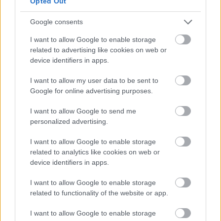
Opted Out
Google consents
Hírlevél feliratkozás
I want to allow Google to enable storage
related to advertising like cookies on web or
Adja meg keresztnevét:
Adja
device identifiers in apps.
meg e-mail címét:
I want to allow my user data to be sent to
Megismertem és elfogadom a
GDPR-szabályzat
ot
Google for online advertising purposes.
I want to allow Google to send me
personalized advertising.
Nem szeretne lemaradni semmiről? Csak egy kattintás, és hírlevelünk a
legfrissebb információkkal és exkluzív tartalmakkal hétről hétre
I want to allow Google to enable storage
postaládájába érkezik!
related to analytics like cookies on web or
device identifiers in apps.
A SZOL24 legfrissebb 24 cikke
I want to allow Google to enable storage
related to functionality of the website or app.
A Tisza Párt Dr. Baka Andrást jelöli köztársasági elnöknek
I want to allow Google to enable storage