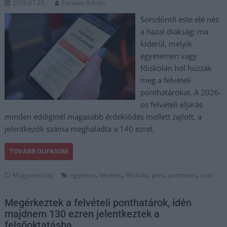
2026.07.23.
Fazekas Adrián
Sorsdöntő este elé néz
a hazai diákság: ma
kiderül, melyik
egyetemen vagy
főiskolán hol húzzák
meg a felvételi
ponthatárokat. A 2026-
os felvételi eljárás
minden eddiginél magasabb érdeklődés mellett zajlott, a
jelentkezők száma meghaladta a 140 ezret.
TOVÁBB OLVASOM
,
,
,
,
,
Magyarország
egyetem
felvételi
főiskola
pont
ponthatár
szak
Megérkeztek a felvételi ponthatárok, idén
majdnem 130 ezren jelentkeztek a
felsőoktatásba