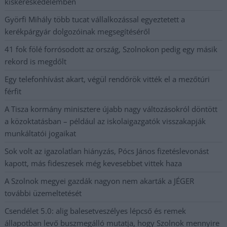
kiskereskedelemben
Györfi Mihály több tucat vállalkozással egyeztetett a
kerékpárgyár dolgozóinak megsegítéséről
41 fok fölé forrósodott az ország, Szolnokon pedig egy másik
rekord is megdőlt
Egy telefonhívást akart, végül rendőrök vitték el a mezőtúri
férfit
A Tisza kormány minisztere újabb nagy változásokról döntött
a közoktatásban – például az iskolaigazgatók visszakapják
munkáltatói jogaikat
Sok volt az igazolatlan hiányzás, Pócs János fizetéslevonást
kapott, más fideszesek még kevesebbet vittek haza
A Szolnok megyei gazdák nagyon nem akarták a JÉGER
további üzemeltetését
Csendélet 5.0: alig balesetveszélyes lépcső és remek
állapotban levő buszmegálló mutatja, hogy Szolnok mennyire