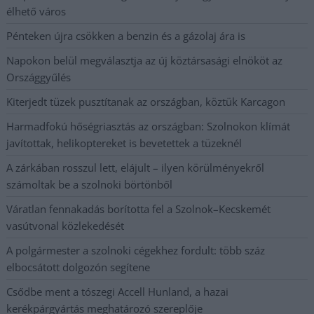
élhető város
Pénteken újra csökken a benzin és a gázolaj ára is
Napokon belül megválasztja az új köztársasági elnököt az
Országgyűlés
Kiterjedt tüzek pusztítanak az országban, köztük Karcagon
Harmadfokú hőségriasztás az országban: Szolnokon klímát
javítottak, helikoptereket is bevetettek a tüzeknél
A zárkában rosszul lett, elájult – ilyen körülményekről
számoltak be a szolnoki börtönből
Váratlan fennakadás borította fel a Szolnok–Kecskemét
vasútvonal közlekedését
A polgármester a szolnoki cégekhez fordult: több száz
elbocsátott dolgozón segítene
Csődbe ment a tószegi Accell Hunland, a hazai
kerékpárgyártás meghatározó szereplője