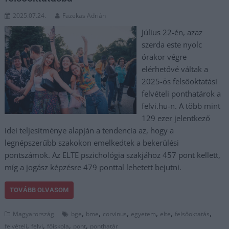
2025.07.24.
Fazekas Adrián
Július 22-én, azaz
szerda este nyolc
órakor végre
elérhetővé váltak a
2025-ös felsőoktatási
felvételi ponthatárok a
felvi.hu-n. A több mint
129 ezer jelentkező
idei teljesítménye alapján a tendencia az, hogy a
legnépszerűbb szakokon emelkedtek a bekerülési
pontszámok. Az ELTE pszichológia szakjához 457 pont kellett,
míg a jogász képzésre 479 ponttal lehetett bejutni.
TOVÁBB OLVASOM
,
,
,
,
,
,
Magyarország
bge
bme
corvinus
egyetem
elte
felsőoktatás
,
,
,
,
felvételi
felvi
főiskola
pont
ponthatár