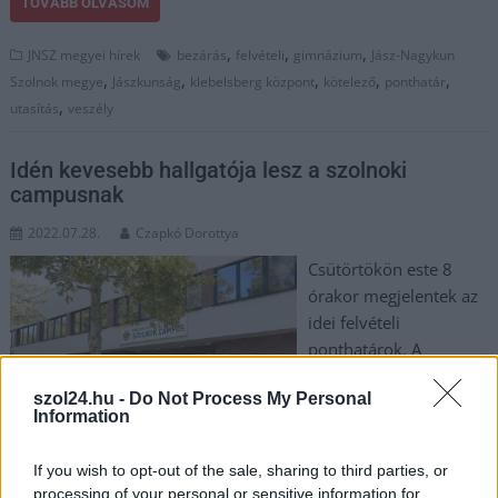
TOVÁBB OLVASOM
,
,
,
JNSZ megyei hírek
bezárás
felvételi
gimnázium
Jász-Nagykun
,
,
,
,
,
Szolnok megye
Jászkunság
klebelsberg központ
kötelező
ponthatár
,
utasítás
veszély
Idén kevesebb hallgatója lesz a szolnoki
campusnak
2022.07.28.
Czapkó Dorottya
Csütörtökön este 8
órakor megjelentek az
idei felvételi
ponthatárok. A
Debreceni
szol24.hu -
Do Not Process My Personal
Egyetem Szolnoki
Information
Campusán induló
képzésekre közel 250
If you wish to opt-out of the sale, sharing to third parties, or
hallgatót jutott be alapképzési, mesterképzési és felsőoktatási
processing of your personal or sensitive information for