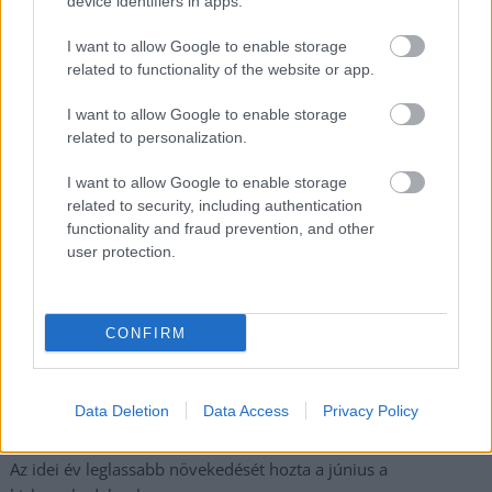
device identifiers in apps.
legfrissebb információkkal és exkluzív tartalmakkal hétről hétre
postaládájába érkezik!
I want to allow Google to enable storage
related to functionality of the website or app.
I want to allow Google to enable storage
A SZOL24 legfrissebb 24 cikke
related to personalization.
Szolnokon egy kulcsfontosságú körforgalmat részlegesen
I want to allow Google to enable storage
related to security, including authentication
lezárnak a napokban, a közlekedés az átlagost is meghaladó
functionality and fraud prevention, and other
mértékben lebénul
user protection.
Elromlott a biztosítóberendezés a ceglédi vasútvonalon,
alapos késések alakultak ki a menetrendhez képest,
kimaradás is előfordult
CONFIRM
Ön szerint hogy készül a hamisítatlan szolnoki habos isler?
Országos ellenőrzés indult a hazai akkumulátoripari
Data Deletion
Data Access
Privacy Policy
üzemekben
Az idei év leglassabb növekedését hozta a június a