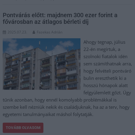
Pontvárás előtt: majdnem 300 ezer forint a
fővárosban az átlagos bérleti díj
2025.07.23.
Fazekas Adrián
Ahogy tegnap, július
22-én megírtuk, a
szolnoki fiatalok idén
sem számíthatnak arra,
hogy felvételi pontváró
bulin ereszthetik ki a
hosszú hónapok alatt
felgyülemlett gőzt. Úgy
tűnik azonban, hogy ennél komolyabb problémákkal is
szembe kell nézniük nekik és családjuknak, ha az a terv, hogy
egyetemi tanulmányaikat máshol folytatják.
TOVÁBB OLVASOM