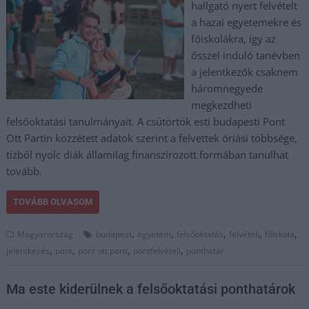
hallgató nyert felvételt
a hazai egyetemekre és
főiskolákra, így az
ősszel induló tanévben
a jelentkezők csaknem
háromnegyede
megkezdheti
felsőoktatási tanulmányait. A csütörtök esti budapesti Pont
Ott Partin közzétett adatok szerint a felvettek óriási többsége,
tízből nyolc diák államilag finanszírozott formában tanulhat
tovább.
TOVÁBB OLVASOM
,
,
,
,
,
Magyarország
budapest
egyetem
felsőoktatás
felvételi
főiskola
,
,
,
,
jelentkezés
pont
pont ott parti
pontfelvételi
ponthatár
Ma este kiderülnek a felsőoktatási ponthatárok