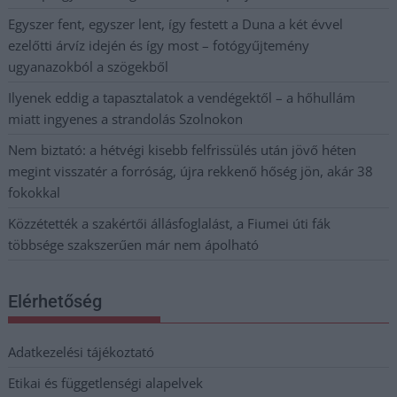
Egyszer fent, egyszer lent, így festett a Duna a két évvel
ezelőtti árvíz idején és így most – fotógyűjtemény
ugyanazokból a szögekből
Ilyenek eddig a tapasztalatok a vendégektől – a hőhullám
miatt ingyenes a strandolás Szolnokon
Nem biztató: a hétvégi kisebb felfrissülés után jövő héten
megint visszatér a forróság, újra rekkenő hőség jön, akár 38
fokokkal
Közzétették a szakértői állásfoglalást, a Fiumei úti fák
többsége szakszerűen már nem ápolható
Elérhetőség
Adatkezelési tájékoztató
Etikai és függetlenségi alapelvek