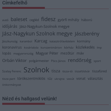
Címkefelhő
fidesz
baleset
györfi mihály
cegléd
háború
autó
időjárás
Jász-Nagykun-Szolnok megye
Jász-Nagykun Szolnok megye
Jászberény
Karcag
kormány
Jászkunság
karambol
katasztrófavédelem
közlekedés
koronavírus
kórház
kosárlabda
kunszentmárton
lmp
Magyar Péter
máv
lopás
mezőtúr
magyarország
rendőrség
Orbán Viktor
polgármester
Pócs János
sport
Szolnok
tisza
tiszafüred
Szalay Ferenc
tisza-tó
tiszaföldvár
törökszentmiklós
vonat
választás
tűz
tisza part
vasút
ukrajna
önkormányzat
Nézd és hallgasd velünk!