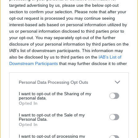
szakképzési szakokra, többségük levelezős rendszerbe. A
targeted advertising by us, please use the below opt-out
szakok két képzési területhez, a gazdaságtudományhoz, illetve
section to confirm your selection. Please note that after your
az orvos- és egészségtudományhoz tartoznak. Országosan
opt-out request is processed you may continue seeing
jellemző, hogy tavalyhoz képest sok szakon magasabb
interest-based ads based on personal information utilized by
us or personal information disclosed to third parties prior to
ponthatárok születtek és csökkent a felvettek létszáma is. A
your opt-out. You may separately opt-out of the further
csökkenés a tiszaligeti campus esetében a gazdaságtudományi
disclosure of your personal information by third parties on the
területen jelentős. Ennek oka, hogy ezen a szakterületen – bár
IAB’s list of downstream participants. This information may
kezdeményeztük – nem engedélyezték a jelenleginél nagyobb
also be disclosed by us to third parties on the
IAB’s List of
létszám felvételét. Ez országos szinten is így volt –…
Downstream Participants
that may further disclose it to other
third parties.
TOVÁBB OLVASOM
Please note that this website/app uses one or more Google
Personal Data Processing Opt Outs
services and may gather and store information including but
,
,
,
Szolnok
felsőoktatás
felvételi
ponthatár
szolnokcampus
not limited to your visit or usage behaviour. You may click to
I want to opt-out of the Sharing of my
personal data.
grant or deny consent to Google and its third-party tags to
Opted In
use your data for below specified purposes in below Google
consent section.
I want to opt-out of the Sale of my
Personal Data.
Opted In
I want to opt-out of processing my