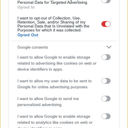
Personal Data for Targeted Advertising.
Opted In
I want to opt-out of Collection, Use,
Retention, Sale, and/or Sharing of my
Personal Data that Is Unrelated with the
Purposes for which it was collected.
Opted Out
Google consents
I want to allow Google to enable storage
related to advertising like cookies on web or
device identifiers in apps.
Hírlevél feliratkozás
I want to allow my user data to be sent to
Google for online advertising purposes.
Adja meg keresztnevét:
Adja
meg e-mail címét:
I want to allow Google to send me
Megismertem és elfogadom a
GDPR-szabályzat
ot
personalized advertising.
I want to allow Google to enable storage
related to analytics like cookies on web or
Nem szeretne lemaradni semmiről? Csak egy kattintás, és hírlevelünk a