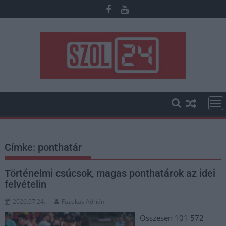
Skip
to
content
Címke:
ponthatár
Történelmi csúcsok, magas ponthatárok az idei
felvételin
2026.07.24.
Fazekas Adrián
Összesen 101 572