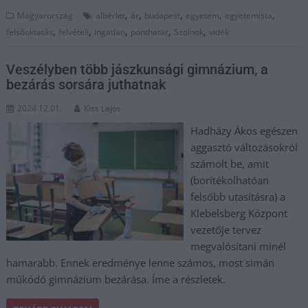
,
,
,
,
,
Magyarország
albérlet
ár
budapest
egyetem
egyetemista
,
,
,
,
,
felsőoktatás
felvételi
ingatlan
ponthatár
Szolnok
vidék
Veszélyben több jászkunsági gimnázium, a
bezárás sorsára juthatnak
2024.12.01.
Kiss Lajos
Hadházy Ákos egészen
aggasztó változásokról
számolt be, amit
(borítékolhatóan
felsőbb utasításra) a
Klebelsberg Központ
vezetője tervez
megvalósítani minél
hamarabb. Ennek eredménye lenne számos, most simán
működő gimnázium bezárása. Íme a részletek.