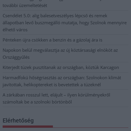
további üzemeltetését
Csendélet 5.0: alig balesetveszélyes lépcső és remek
állapotban levő buszmegálló mutatja, hogy Szolnok mennyire
élhető város
Pénteken újra csökken a benzin és a gázolaj ára is
Napokon belül megválasztja az új köztársasági elnököt az
Országgyűlés
Kiterjedt tüzek pusztítanak az országban, köztük Karcagon
Harmadfokú hőségriasztás az országban: Szolnokon klímát
javítottak, helikoptereket is bevetettek a tüzeknél
A zárkában rosszul lett, elájult – ilyen körülményekről
számoltak be a szolnoki börtönből
Elérhetőség