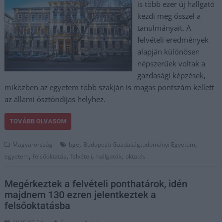
is több ezer új hallgató
kezdi meg ősszel a
tanulmányait. A
felvételi eredmények
alapján különösen
népszerűek voltak a
gazdasági képzések,
miközben az egyetem több szakján is magas pontszám kellett
az állami ösztöndíjas helyhez.
TOVÁBB OLVASOM
,
,
Magyarország
bge
Budapesti Gazdaságtudományi Egyetem
,
,
,
,
egyetem
felsőoktatás
felvételi
hallgatók
oktatás
Megérkeztek a felvételi ponthatárok, idén
majdnem 130 ezren jelentkeztek a
felsőoktatásba