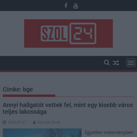
Skip
to
content
Címke:
bge
Annyi hallgatót vettek fel, mint egy kisebb város
teljes lakossága
2026.07.27.
Horváth Zsolt
Egyetlen intézményben