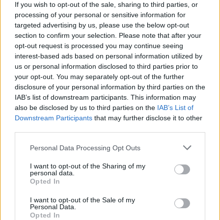
meg e-mail címét:
If you wish to opt-out of the sale, sharing to third parties, or
processing of your personal or sensitive information for
Megismertem és elfogadom a
GDPR-szabályzat
ot
targeted advertising by us, please use the below opt-out
section to confirm your selection. Please note that after your
opt-out request is processed you may continue seeing
Nem szeretne lemaradni semmiről? Csak egy kattintás, és hírlevelünk a
interest-based ads based on personal information utilized by
us or personal information disclosed to third parties prior to
legfrissebb információkkal és exkluzív tartalmakkal hétről hétre
your opt-out. You may separately opt-out of the further
postaládájába érkezik!
disclosure of your personal information by third parties on the
IAB’s list of downstream participants. This information may
also be disclosed by us to third parties on the
IAB’s List of
A SZOL24 legfrissebb 24 cikke
Downstream Participants
that may further disclose it to other
third parties.
A Tisza Párt Dr. Baka Andrást jelöli köztársasági elnöknek
Please note that this website/app uses one or more Google
Personal Data Processing Opt Outs
services and may gather and store information including but
Óriási, több mint két méteres harcsát fogott a Tiszán a 13 éves
not limited to your visit or usage behaviour. You may click to
I want to opt-out of the Sharing of my
fiú (VIDEÓVAL)
personal data.
grant or deny consent to Google and its third-party tags to
Opted In
Hétfőn kezdik, csütörtökön végeznek – lezárás miatt
use your data for below specified purposes in below Google
consent section.
fennakadásokra és pótlóbuszos közlekedésre számítsunk az
I want to opt-out of the Sale of my
Personal Data.
egyik Jász-Nagykun-Szolnok megyei vasútvonalon
Opted In