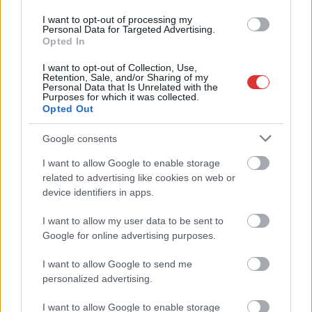
Visszaszámlálás indul: -1, 0, Sziget!
I want to opt-out of processing my
Personal Data for Targeted Advertising.
Magyarország jobban látszik közelről – heti médiaszemle a
Opted In
független helyi sajtóból
I want to opt-out of Collection, Use,
Már magasabb szinten is nyomoznak Szijjártó
Retention, Sale, and/or Sharing of my
Personal Data that Is Unrelated with the
büntetőügyében, vesztegetés miatt 3 év letöltendőt kaphat és
Purposes for which it was collected.
ez csak az egyik botrány
Opted Out
Problémák egész Jász-Nagykun-Szolnok megyében: egyre
Google consents
több otthoni kútból fogy ki a víz
I want to allow Google to enable storage
Szolnokon egy kulcsfontosságú körforgalmat részlegesen
related to advertising like cookies on web or
lezárnak a napokban, a közlekedés az átlagost is meghaladó
device identifiers in apps.
mértékben lebénul
I want to allow my user data to be sent to
Elromlott a biztosítóberendezés a ceglédi vasútvonalon,
Google for online advertising purposes.
alapos késések alakultak ki a menetrendhez képest,
I want to allow Google to send me
kimaradás is előfordult
personalized advertising.
Ön szerint hogy készül a hamisítatlan szolnoki habos isler?
I want to allow Google to enable storage