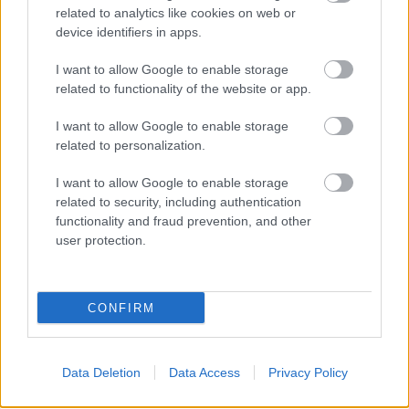
Országos ellenőrzés indult a hazai akkumulátoripari
related to analytics like cookies on web or
üzemekben
device identifiers in apps.
Az idei év leglassabb növekedését hozta a június a
I want to allow Google to enable storage
kiskereskedelemben
related to functionality of the website or app.
Györfi Mihály több tucat vállalkozással egyeztetett a
I want to allow Google to enable storage
kerékpárgyár dolgozóinak megsegítéséről
related to personalization.
41 fok fölé forrósodott az ország, Szolnokon pedig egy másik
I want to allow Google to enable storage
rekord is megdőlt
related to security, including authentication
Egy telefonhívást akart, végül rendőrök vitték el a mezőtúri
functionality and fraud prevention, and other
férfit
user protection.
A Tisza kormány minisztere újabb nagy változásokról döntött
a közoktatásban – például az iskolaigazgatók visszakapják
CONFIRM
munkáltatói jogaikat
Sok volt az igazolatlan hiányzás, Pócs János fizetéslevonást
kapott, más fideszesek még kevesebbet vittek haza
Data Deletion
Data Access
Privacy Policy
A Szolnok megyei gazdák nagyon nem akarták a JÉGER