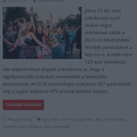
2025.07.24.
Fazekas Adrián
Július 22-én, azaz
szerda este nyolc
órakor végre
elérhetővé váltak a
2025-ös felsőoktatási
felvételi ponthatárok a
felvi.hu-n. A több mint
129 ezer jelentkező
idei teljesítménye alapján a tendencia az, hogy a
legnépszerűbb szakokon emelkedtek a bekerülési
pontszámok. Az ELTE pszichológia szakjához 457 pont kellett,
míg a jogász képzésre 479 ponttal lehetett bejutni.
TOVÁBB OLVASOM
,
,
,
,
,
,
Magyarország
bge
bme
corvinus
egyetem
elte
felsőoktatás
,
,
,
,
felvételi
felvi
főiskola
pont
ponthatár