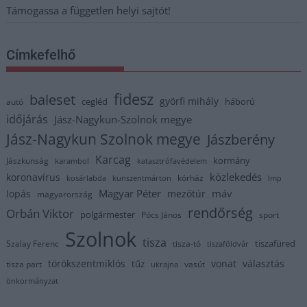
Támogassa a független helyi sajtót!
Címkefelhő
fidesz
baleset
györfi mihály
cegléd
háború
autó
időjárás
Jász-Nagykun-Szolnok megye
Jász-Nagykun Szolnok megye
Jászberény
Karcag
kormány
Jászkunság
karambol
katasztrófavédelem
közlekedés
koronavírus
kórház
kosárlabda
kunszentmárton
lmp
Magyar Péter
máv
lopás
mezőtúr
magyarország
rendőrség
Orbán Viktor
polgármester
Pócs János
sport
Szolnok
tisza
tiszafüred
Szalay Ferenc
tisza-tó
tiszaföldvár
törökszentmiklós
vonat
választás
tűz
tisza part
vasút
ukrajna
önkormányzat