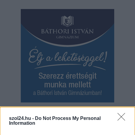
Hírlevél feliratkozás
szol24.hu -
Do Not Process My Personal
Information
Adja meg keresztnevét:
Adja