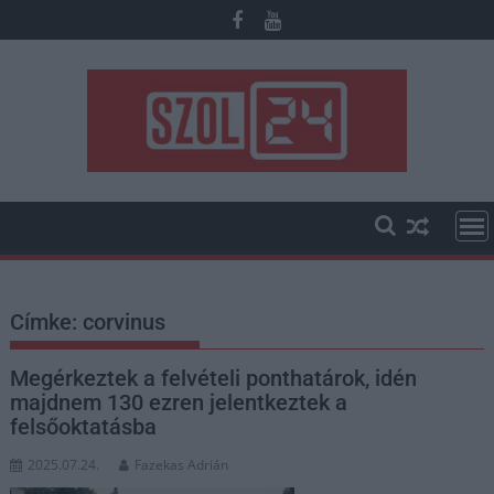
Skip
to
content
Címke:
corvinus
Megérkeztek a felvételi ponthatárok, idén
majdnem 130 ezren jelentkeztek a
felsőoktatásba
2025.07.24.
Fazekas Adrián