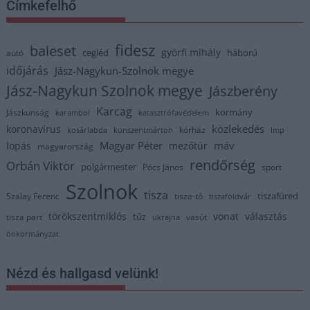
Címkefelhő
fidesz
baleset
györfi mihály
cegléd
háború
autó
időjárás
Jász-Nagykun-Szolnok megye
Jász-Nagykun Szolnok megye
Jászberény
Karcag
kormány
Jászkunság
karambol
katasztrófavédelem
közlekedés
koronavírus
kórház
kosárlabda
kunszentmárton
lmp
Magyar Péter
máv
lopás
mezőtúr
magyarország
rendőrség
Orbán Viktor
polgármester
Pócs János
sport
Szolnok
tisza
tiszafüred
Szalay Ferenc
tisza-tó
tiszaföldvár
törökszentmiklós
vonat
választás
tűz
tisza part
vasút
ukrajna
önkormányzat
Nézd és hallgasd velünk!