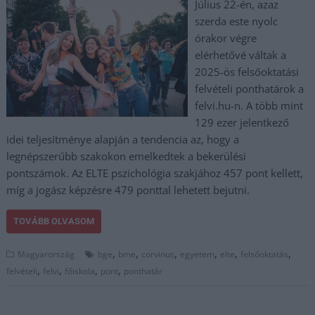
Július 22-én, azaz
szerda este nyolc
órakor végre
elérhetővé váltak a
2025-ös felsőoktatási
felvételi ponthatárok a
felvi.hu-n. A több mint
129 ezer jelentkező
idei teljesítménye alapján a tendencia az, hogy a
legnépszerűbb szakokon emelkedtek a bekerülési
pontszámok. Az ELTE pszichológia szakjához 457 pont kellett,
míg a jogász képzésre 479 ponttal lehetett bejutni.
TOVÁBB OLVASOM
,
,
,
,
,
,
Magyarország
bge
bme
corvinus
egyetem
elte
felsőoktatás
,
,
,
,
felvételi
felvi
főiskola
pont
ponthatár