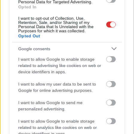
Personal Data for Targeted Advertising.
Ilyenek eddig a tapasztalatok a vendégektől – a hőhullám
Opted In
miatt ingyenes a strandolás Szolnokon
I want to opt-out of Collection, Use,
Nem biztató: a hétvégi kisebb felfrissülés után jövő héten
Retention, Sale, and/or Sharing of my
Personal Data that Is Unrelated with the
megint visszatér a forróság, újra rekkenő hőség jön, akár 38
Purposes for which it was collected.
fokokkal
Opted Out
Közzétették a szakértői állásfoglalást, a Fiumei úti fák
Google consents
többsége szakszerűen már nem ápolható
I want to allow Google to enable storage
A MÚOSZ sajtódíjának második helyét nyerte el a Borsod24 és
related to advertising like cookies on web or
a Paraméter közös riportfilmje a Sajó szennyezéséről
device identifiers in apps.
Tánccal, zeneszóval és vásárral telik meg Jászberény, indul a
I want to allow my user data to be sent to
Csángó Fesztivál
Google for online advertising purposes.
Meghosszabbított hőségriasztás és vízkorlátozások, a
I want to allow Google to send me
mezőtúri kórházban leállt a klíma
personalized advertising.
Átszervezi működését az osztrák óriáscég, Szolnok is érintett
I want to allow Google to enable storage
Tragédiába torkollott a segítségnyújtás elmulasztása, három
related to analytics like cookies on web or
device identifiers in apps.