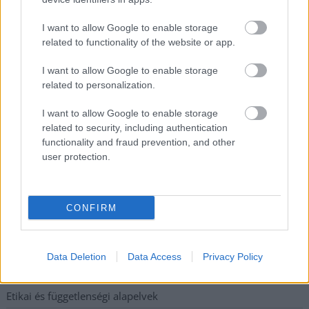
kisújszállási lakos ellen emeltek vádat
Hatalmas lángok csaptak fel Szolnokon
I want to allow Google to enable storage
related to functionality of the website or app.
Vízitraffipax a Tisza-tavon: mostantól senki sem úszhatja meg
a száguldozást
I want to allow Google to enable storage
related to personalization.
Szolnokra is megérkezik a nyár eddigi legkeményebb napja
Már Szolnokon is korlátozások léptek életbe a tartós hatalmas
I want to allow Google to enable storage
related to security, including authentication
hőség, a vízhiány és az áramtakarékosság miatt
functionality and fraud prevention, and other
A NER kihúzta a talajt az Új Néplap alól is, immáron csak
user protection.
hetilapként jelenik meg – végképp vége a nyomtatott
sajtónak?
CONFIRM
Elérhetőség
Data Deletion
Data Access
Privacy Policy
Adatkezelési tájékoztató
Etikai és függetlenségi alapelvek