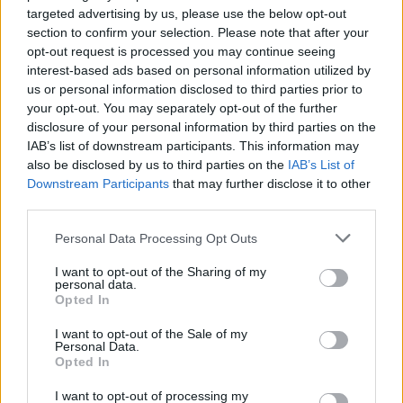
Országgyűlés
targeted advertising by us, please use the below opt-out
section to confirm your selection. Please note that after your
Kiterjedt tüzek pusztítanak az országban, köztük Karcagon
opt-out request is processed you may continue seeing
interest-based ads based on personal information utilized by
Harmadfokú hőségriasztás az országban: Szolnokon klímát
us or personal information disclosed to third parties prior to
javítottak, helikoptereket is bevetettek a tüzeknél
your opt-out. You may separately opt-out of the further
A zárkában rosszul lett, elájult – ilyen körülményekről
disclosure of your personal information by third parties on the
IAB’s list of downstream participants. This information may
számoltak be a szolnoki börtönből
also be disclosed by us to third parties on the
IAB’s List of
Váratlan fennakadás borította fel a Szolnok–Kecskemét
Downstream Participants
that may further disclose it to other
vasútvonal közlekedését
third parties.
A polgármester a szolnoki cégekhez fordult: több száz
Please note that this website/app uses one or more Google
Personal Data Processing Opt Outs
elbocsátott dolgozón segítene
services and may gather and store information including but
not limited to your visit or usage behaviour. You may click to
I want to opt-out of the Sharing of my
Csődbe ment a tószegi Accell Hunland, a hazai
personal data.
grant or deny consent to Google and its third-party tags to
Opted In
kerékpárgyártás meghatározó szereplője
use your data for below specified purposes in below Google
consent section.
I want to opt-out of the Sale of my
Egyszer fent, egyszer lent, így festett a Duna a két évvel
Personal Data.
ezelőtti árvíz idején és így most – fotógyűjtemény
Opted In
ugyanazokból a szögekből
I want to opt-out of processing my