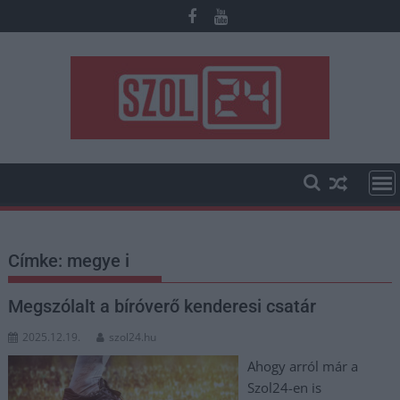
Skip
to
content
Címke:
megye i
Megszólalt a bíróverő kenderesi csatár
2025.12.19.
szol24.hu
Ahogy arról már a
Szol24-en is