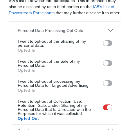
IAB’s list of downstream participants. This information may
Hírlevél feliratkozás
also be disclosed by us to third parties on the
IAB’s List of
Downstream Participants
that may further disclose it to other
Adja meg keresztnevét:
Adja
third parties.
meg e-mail címét:
Please note that this website/app uses one or more Google
Personal Data Processing Opt Outs
Megismertem és elfogadom a
GDPR-szabályzat
ot
services and may gather and store information including but
not limited to your visit or usage behaviour. You may click to
I want to opt-out of the Sharing of my
personal data.
grant or deny consent to Google and its third-party tags to
Opted In
use your data for below specified purposes in below Google
Nem szeretne lemaradni semmiről? Csak egy kattintás, és hírlevelünk a
consent section.
I want to opt-out of the Sale of my
legfrissebb információkkal és exkluzív tartalmakkal hétről hétre
Personal Data.
postaládájába érkezik!
Opted In
I want to opt-out of processing my
Personal Data for Targeted Advertising.
A SZOL24 legfrissebb 24 cikke
Opted In
I want to opt-out of Collection, Use,
Retention, Sale, and/or Sharing of my
A magyarok közel harmadának teljesen kiürül a kasszája
Personal Data that Is Unrelated with the
hónap végére
Purposes for which it was collected.
Opted Out
Néma tisztelgéssel és szirénaszóval emlékeztek a hősi halált