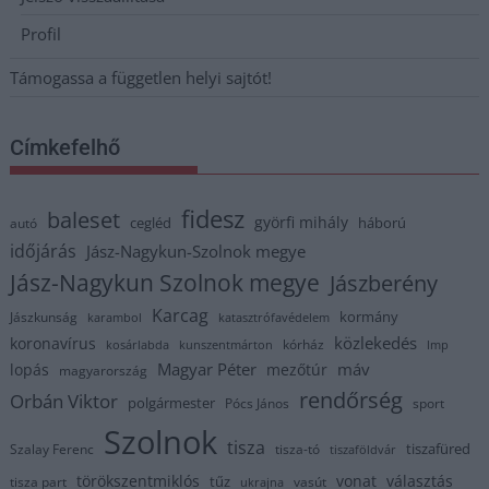
Profil
Támogassa a független helyi sajtót!
Címkefelhő
fidesz
baleset
györfi mihály
cegléd
háború
autó
időjárás
Jász-Nagykun-Szolnok megye
Jász-Nagykun Szolnok megye
Jászberény
Karcag
kormány
Jászkunság
karambol
katasztrófavédelem
közlekedés
koronavírus
kórház
kosárlabda
kunszentmárton
lmp
Magyar Péter
máv
lopás
mezőtúr
magyarország
rendőrség
Orbán Viktor
polgármester
Pócs János
sport
Szolnok
tisza
tiszafüred
Szalay Ferenc
tisza-tó
tiszaföldvár
törökszentmiklós
vonat
választás
tűz
tisza part
vasút
ukrajna