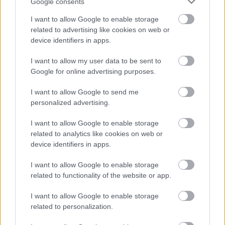
halt tűzoltókra Jász-Nagykun-Szolnok megyében
Google consents
Hajnalban csaptak fel a lángok Kisújszálláson
I want to allow Google to enable storage
related to advertising like cookies on web or
Szalagkorlátnak csapódott egy autó a 4-es főúton, Szajolnál
device identifiers in apps.
történt a baleset
I want to allow my user data to be sent to
Már reggel nyár van, de délután jöhet a fordulat – erre
Google for online advertising purposes.
készüljön, ha hétfőn útnak indul
I want to allow Google to send me
Hogyan került a Kossuth téri metrómegállóba egy vaddisznó?
personalized advertising.
Odaúszott, majd a szárazföldön gyorsan megoldotta a
továbbiakat (VIDEÓVAL)
I want to allow Google to enable storage
related to analytics like cookies on web or
Az utolsó pillanatban mentette meg a döntetlent a Karcag
device identifiers in apps.
A nyúl, a rolleres és a csodálkozó kislány: így mémel
I want to allow Google to enable storage
Magyarország
related to functionality of the website or app.
Baka András egy hónapja még a Tiszától független államfőről
beszélt – most elfogadta Magyar Péterék felkérését
I want to allow Google to enable storage
related to personalization.
Drágább lett Magyarország, de vajon jobb is? – kemény kritika