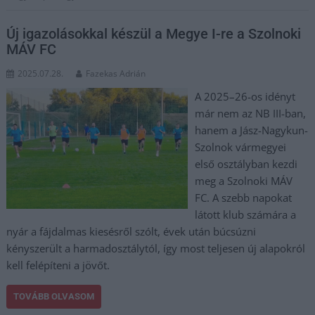
Új igazolásokkal készül a Megye I-re a Szolnoki
MÁV FC
2025.07.28.
Fazekas Adrián
A 2025–26-os idényt
már nem az NB III-ban,
hanem a Jász-Nagykun-
Szolnok vármegyei
első osztályban kezdi
meg a Szolnoki MÁV
FC. A szebb napokat
látott klub számára a
nyár a fájdalmas kiesésről szólt, évek után búcsúzni
kényszerült a harmadosztálytól, így most teljesen új alapokról
kell felépíteni a jövőt.
TOVÁBB OLVASOM