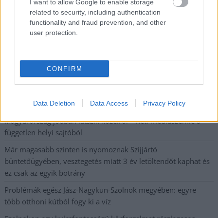
a hazai turizmusról
I want to allow Google to enable storage
related to security, including authentication
A Tisza Párt Dr. Baka Andrást jelöli köztársasági elnöknek
functionality and fraud prevention, and other
user protection.
Óriási, több mint két méteres harcsát fogott a Tiszán a 13 éves
fiú (VIDEÓVAL)
Hétfőn kezdik, csütörtökön végeznek – lezárás miatt
CONFIRM
fennakadásokra és pótlóbuszos közlekedésre számítsunk az
egyik Jász-Nagykun-Szolnok megyei vasútvonalon
Visszaszámlálás indul: -1, 0, Sziget!
Data Deletion
Data Access
Privacy Policy
Magyarország jobban látszik közelről – heti médiaszemle a
független helyi sajtóból
Már magasabb szinten is nyomoznak Szijjártó
büntetőügyében, vesztegetés miatt 3 év letöltendőt kaphat és
ez csak az egyik botrány
Problémák egész Jász-Nagykun-Szolnok megyében: egyre
több otthoni kútból fogy ki a víz