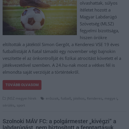
olvashattak, súlyos
ítéletet hozott a
Magyar Labdarúgó
Szövetség (MLSZ)
fegyelmi bizottsága,
hiszen örökre
eltiltották a játéktól Simon Gergőt, a Kenderesi VSE 19 éves
futballistáját A fiatal támadó egy november végi bajnokin
veszítette el az önkontrollját és fizikai atrocitást követett el a
játékvezetővel szemben. A 24.hu-nak most a vétkes fél is
elmondta saját verzióját a történtekről.
TOVÁBB OLVASOM
,
,
,
,
,
JNSZ megyei hírek
erőszak
futball
játékos
Kenderes
megye i
,
sérülés
sport
Szolnoki MÁV FC: a polgármester „kivégzi” a
labdarúgást, nem biztosított a fenntartásuk