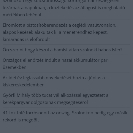
Szolnokon egy kulcsfontosságú körforgalmat részlegesen
lezárnak a napokban, a közlekedés az átlagost is meghaladó
mértékben lebénul
Elromlott a biztosítóberendezés a ceglédi vasútvonalon,
alapos késések alakultak ki a menetrendhez képest,
kimaradás is előfordult
Ön szerint hogy készül a hamisítatlan szolnoki habos isler?
Országos ellenőrzés indult a hazai akkumulátoripari
üzemekben
Az idei év leglassabb növekedését hozta a június a
kiskereskedelemben
Györfi Mihály több tucat vállalkozással egyeztetett a
kerékpárgyár dolgozóinak megsegítéséről
41 fok fölé forrósodott az ország, Szolnokon pedig egy másik
rekord is megdőlt