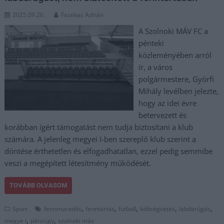
2025.09.26.
Fazekas Adrián
A Szolnoki MÁV FC a
pénteki
közleményében arról
ír, a város
polgármestere, Györfi
Mihály levélben jelezte,
hogy az idei évre
betervezett és
korábban ígért támogatást nem tudja biztosítani a klub
számára. A jelenleg megyei I-ben szereplő klub szerint a
döntése érthetetlen és elfogadhatatlan, ezzel pedig semmibe
veszi a megépített létesítmény működését.
TOVÁBB OLVASOM
,
,
,
,
,
Sport
fennmaradás
fenntartás
futball
költségvetés
labdarúgás
,
,
megye i
pénzügy
szolnoki máv