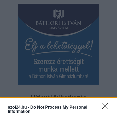
Hírlevél feliratkozás
szol24.hu -
Do Not Process My Personal
Adja meg keresztnevét:
Adja
Information
meg e-mail címét: