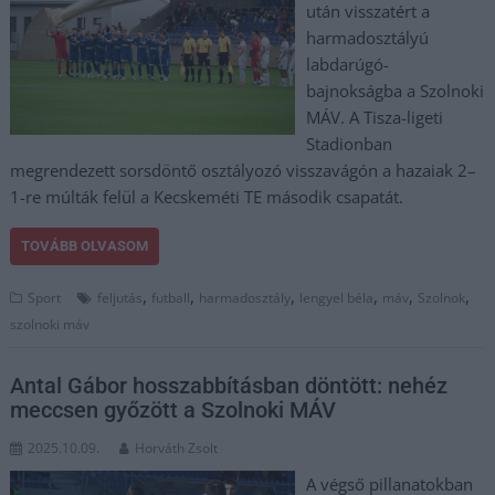
után visszatért a
harmadosztályú
labdarúgó-
bajnokságba a Szolnoki
MÁV. A Tisza-ligeti
Stadionban
megrendezett sorsdöntő osztályozó visszavágón a hazaiak 2–
1-re múlták felül a Kecskeméti TE második csapatát.
TOVÁBB OLVASOM
,
,
,
,
,
,
Sport
feljutás
futball
harmadosztály
lengyel béla
máv
Szolnok
szolnoki máv
Antal Gábor hosszabbításban döntött: nehéz
meccsen győzött a Szolnoki MÁV
2025.10.09.
Horváth Zsolt
A végső pillanatokban