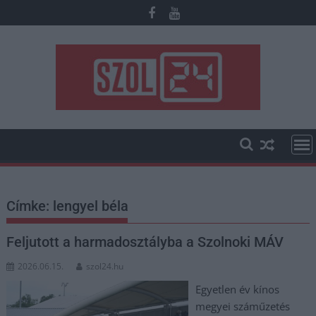
Skip
to
content
Címke:
lengyel béla
Feljutott a harmadosztályba a Szolnoki MÁV
2026.06.15.
szol24.hu
Egyetlen év kínos
megyei száműzetés