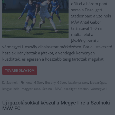
dőlt el a három pont
sorsa a Tiszaligeti
Stadionban: a Szolnoki
MÁV Antal Gábor
találatával 1–0-ra
múlta felül a
Jászfényszarut a
vármegyei I. osztály elhalasztott mérkőzésén. Bár a listavezető
hazaiak irányították a játékot, a vendégek keményen
küzdöttek, és egészen a hosszabbításig tartották magukat.
TOVÁBB OLVASOM
,
,
,
,
Szolnok
Antal Gábor
Besenyi Gábor
Jászfényszaru
labdarúgás
,
,
,
,
lengyel béla
magyar kupa
Szolnoki MÁV
tiszaligeti stadion
vármegye I.
Új igazolásokkal készül a Megye I-re a Szolnoki
MÁV FC