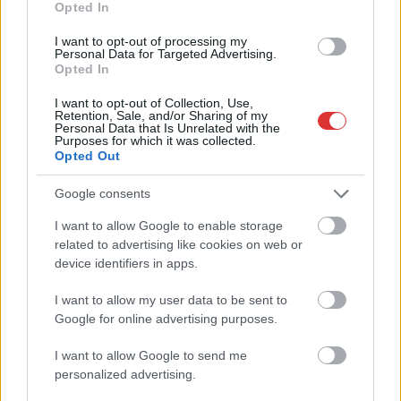
Opted In
Országos ellenőrzés indult a hazai akkumulátoripari
üzemekben
I want to opt-out of processing my
Personal Data for Targeted Advertising.
Opted In
Az idei év leglassabb növekedését hozta a június a
kiskereskedelemben
I want to opt-out of Collection, Use,
Retention, Sale, and/or Sharing of my
Györfi Mihály több tucat vállalkozással egyeztetett a
Personal Data that Is Unrelated with the
Purposes for which it was collected.
kerékpárgyár dolgozóinak megsegítéséről
Opted Out
41 fok fölé forrósodott az ország, Szolnokon pedig egy másik
Google consents
rekord is megdőlt
I want to allow Google to enable storage
Egy telefonhívást akart, végül rendőrök vitték el a mezőtúri
related to advertising like cookies on web or
férfit
device identifiers in apps.
A Tisza kormány minisztere újabb nagy változásokról döntött
I want to allow my user data to be sent to
a közoktatásban – például az iskolaigazgatók visszakapják
Google for online advertising purposes.
munkáltatói jogaikat
I want to allow Google to send me
Sok volt az igazolatlan hiányzás, Pócs János fizetéslevonást
personalized advertising.
kapott, más fideszesek még kevesebbet vittek haza