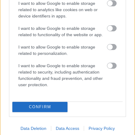
A Szolnok megyei gazdák nagyon nem akarták a JÉGER
I want to allow Google to enable storage
related to analytics like cookies on web or
további üzemeltetését
device identifiers in apps.
Csendélet 5.0: alig balesetveszélyes lépcső és remek
állapotban levő buszmegálló mutatja, hogy Szolnok mennyire
I want to allow Google to enable storage
related to functionality of the website or app.
élhető város
Pénteken újra csökken a benzin és a gázolaj ára is
I want to allow Google to enable storage
related to personalization.
Napokon belül megválasztja az új köztársasági elnököt az
Országgyűlés
I want to allow Google to enable storage
related to security, including authentication
Kiterjedt tüzek pusztítanak az országban, köztük Karcagon
functionality and fraud prevention, and other
user protection.
Harmadfokú hőségriasztás az országban: Szolnokon klímát
javítottak, helikoptereket is bevetettek a tüzeknél
A zárkában rosszul lett, elájult – ilyen körülményekről
CONFIRM
számoltak be a szolnoki börtönből
Váratlan fennakadás borította fel a Szolnok–Kecskemét
vasútvonal közlekedését
Data Deletion
Data Access
Privacy Policy