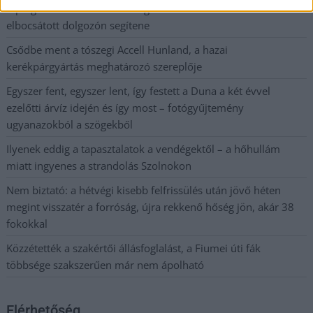
A polgármester a szolnoki cégekhez fordult: több száz
elbocsátott dolgozón segítene
Csődbe ment a tószegi Accell Hunland, a hazai
kerékpárgyártás meghatározó szereplője
Egyszer fent, egyszer lent, így festett a Duna a két évvel
ezelőtti árvíz idején és így most – fotógyűjtemény
ugyanazokból a szögekből
Ilyenek eddig a tapasztalatok a vendégektől – a hőhullám
miatt ingyenes a strandolás Szolnokon
Nem biztató: a hétvégi kisebb felfrissülés után jövő héten
megint visszatér a forróság, újra rekkenő hőség jön, akár 38
fokokkal
Közzétették a szakértői állásfoglalást, a Fiumei úti fák
többsége szakszerűen már nem ápolható
Elérhetőség