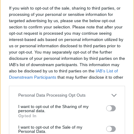
Megismertem és elfogadom a
GDPR-szabályzat
ot
If you wish to opt-out of the sale, sharing to third parties, or
processing of your personal or sensitive information for
targeted advertising by us, please use the below opt-out
section to confirm your selection. Please note that after your
Nem szeretne lemaradni semmiről? Csak egy kattintás, és hírlevelünk a
opt-out request is processed you may continue seeing
legfrissebb információkkal és exkluzív tartalmakkal hétről hétre
interest-based ads based on personal information utilized by
postaládájába érkezik!
us or personal information disclosed to third parties prior to
your opt-out. You may separately opt-out of the further
disclosure of your personal information by third parties on the
A SZOL24 legfrissebb 24 cikke
IAB’s list of downstream participants. This information may
also be disclosed by us to third parties on the
IAB’s List of
Downstream Participants
that may further disclose it to other
Szolnokon egy kulcsfontosságú körforgalmat részlegesen
third parties.
lezárnak a napokban, a közlekedés az átlagost is meghaladó
Please note that this website/app uses one or more Google
mértékben lebénul
Personal Data Processing Opt Outs
services and may gather and store information including but
Elromlott a biztosítóberendezés a ceglédi vasútvonalon,
not limited to your visit or usage behaviour. You may click to
I want to opt-out of the Sharing of my
personal data.
alapos késések alakultak ki a menetrendhez képest,
grant or deny consent to Google and its third-party tags to
Opted In
use your data for below specified purposes in below Google
kimaradás is előfordult
consent section.
I want to opt-out of the Sale of my
Ön szerint hogy készül a hamisítatlan szolnoki habos isler?
Personal Data.