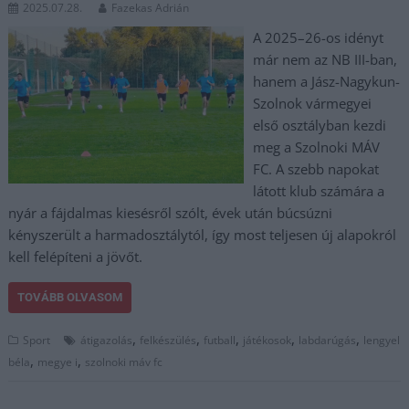
2025.07.28.
Fazekas Adrián
A 2025–26-os idényt
már nem az NB III-ban,
hanem a Jász-Nagykun-
Szolnok vármegyei
első osztályban kezdi
meg a Szolnoki MÁV
FC. A szebb napokat
látott klub számára a
nyár a fájdalmas kiesésről szólt, évek után búcsúzni
kényszerült a harmadosztálytól, így most teljesen új alapokról
kell felépíteni a jövőt.
TOVÁBB OLVASOM
,
,
,
,
,
Sport
átigazolás
felkészülés
futball
játékosok
labdarúgás
lengyel
,
,
béla
megye i
szolnoki máv fc