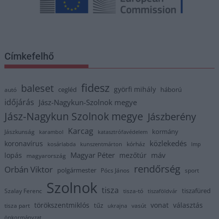
Címkefelhő
fidesz
baleset
györfi mihály
cegléd
háború
autó
időjárás
Jász-Nagykun-Szolnok megye
Jász-Nagykun Szolnok megye
Jászberény
Karcag
kormány
Jászkunság
karambol
katasztrófavédelem
közlekedés
koronavírus
kórház
kosárlabda
kunszentmárton
lmp
Magyar Péter
máv
lopás
mezőtúr
magyarország
rendőrség
Orbán Viktor
polgármester
Pócs János
sport
Szolnok
tisza
tiszafüred
Szalay Ferenc
tisza-tó
tiszaföldvár
törökszentmiklós
vonat
választás
tűz
tisza part
vasút
ukrajna
önkormányzat