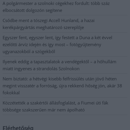
A polgármester a szolnoki cégekhez fordult: több száz
elbocsátott dolgozón segítene
Csődbe ment a tószegi Accell Hunland, a hazai
kerékpárgyártás meghatározó szereplője
Egyszer fent, egyszer lent, így festett a Duna a két évvel
ezelőtti árvíz idején és így most – fotógyűjtemény
ugyanazokból a szögekből
Ilyenek eddig a tapasztalatok a vendégektől – a hőhullám
miatt ingyenes a strandolás Szolnokon
Nem biztató: a hétvégi kisebb felfrissülés után jövő héten
megint visszatér a forróság, újra rekkenő hőség jön, akár 38
fokokkal
Közzétették a szakértői állásfoglalást, a Fiumei úti fák
többsége szakszerűen már nem ápolható
Elérhetőség