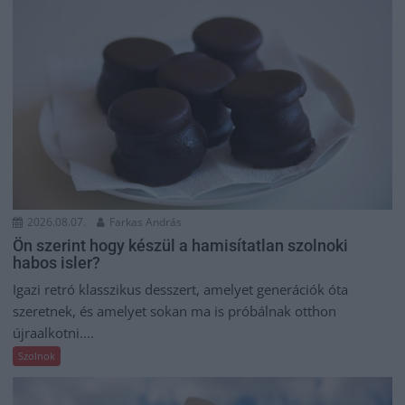
2026.08.07.
Farkas András
Ön szerint hogy készül a hamisítatlan szolnoki
habos isler?
Igazi retró klasszikus desszert, amelyet generációk óta
szeretnek, és amelyet sokan ma is próbálnak otthon
újraalkotni....
Szolnok