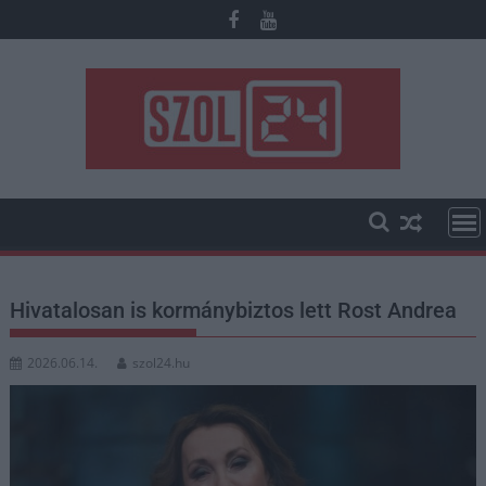
Skip
to
content
Hivatalosan is kormánybiztos lett Rost Andrea
2026.06.14.
szol24.hu