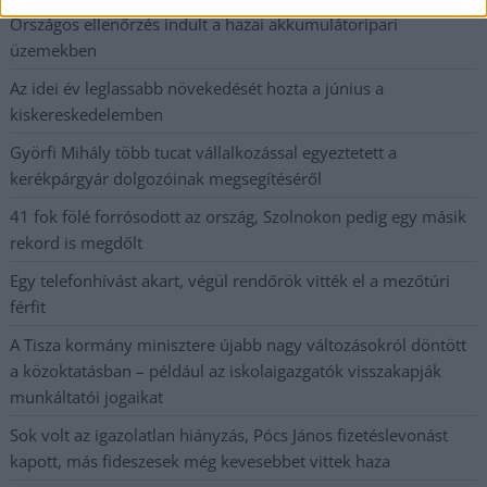
Országos ellenőrzés indult a hazai akkumulátoripari
üzemekben
Az idei év leglassabb növekedését hozta a június a
kiskereskedelemben
Györfi Mihály több tucat vállalkozással egyeztetett a
kerékpárgyár dolgozóinak megsegítéséről
41 fok fölé forrósodott az ország, Szolnokon pedig egy másik
rekord is megdőlt
Egy telefonhívást akart, végül rendőrök vitték el a mezőtúri
férfit
A Tisza kormány minisztere újabb nagy változásokról döntött
a közoktatásban – például az iskolaigazgatók visszakapják
munkáltatói jogaikat
Sok volt az igazolatlan hiányzás, Pócs János fizetéslevonást
kapott, más fideszesek még kevesebbet vittek haza