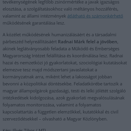
tevékenységének legfőbb zsinórmértéke a javak igazságos
elosztása, a szolgáltatásokhoz való méltányos hozzáférés,
valamint az állami intézmények
átlátható és számonkérhető
működésének garantálása lesz.
A közélet működésének humanizálásáért és a társadalmi
párbeszéd helyreállításáért
Radnai Márk felel a jövőben
,
akinek leglátványosabb feladata a Működő és Emberséges
Magyarország Intézet felállítása és koordinálása lesz. Radnai
hazai és nemzetközi jó gyakorlatokat, szociológiai kutatásokat
elemezve tesz majd módszertani javaslatokat a
kormányzatnak arra, miként lehet a lakosságot jobban
bevonni a közpolitikai döntésekbe. Feladatkörébe tartozik a
magyar állampolgárok gazdasági, testi és lelki jólétét szolgáló
intézkedések kidolgozása, azok gyakorlati megvalósulásának
folyamatos monitorozása, valamint a folyamatos
kapcsolattartás a független elemzőkkel, kutatókkal és civil
szerveződésekkel – olvasható a Magyar Közlönyben.
Kép: Illyés Tibor / MTI