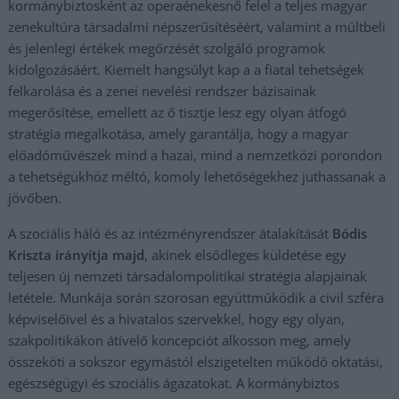
kormánybiztosként az operaénekesnő felel a teljes magyar
zenekultúra társadalmi népszerűsítéséért, valamint a múltbeli
és jelenlegi értékek megőrzését szolgáló programok
kidolgozásáért. Kiemelt hangsúlyt kap a a fiatal tehetségek
felkarolása és a zenei nevelési rendszer bázisainak
megerősítése, emellett az ő tisztje lesz egy olyan átfogó
stratégia megalkotása, amely garantálja, hogy a magyar
előadóművészek mind a hazai, mind a nemzetközi porondon
a tehetségükhöz méltó, komoly lehetőségekhez juthassanak a
jövőben.
A szociális háló és az intézményrendszer átalakítását
Bódis
Kriszta irányítja majd
, akinek elsődleges küldetése egy
teljesen új nemzeti társadalompolitikai stratégia alapjainak
letétele. Munkája során szorosan együttműködik a civil szféra
képviselőivel és a hivatalos szervekkel, hogy egy olyan,
szakpolitikákon átívelő koncepciót alkosson meg, amely
összeköti a sokszor egymástól elszigetelten működő oktatási,
egészségügyi és szociális ágazatokat. A kormánybiztos