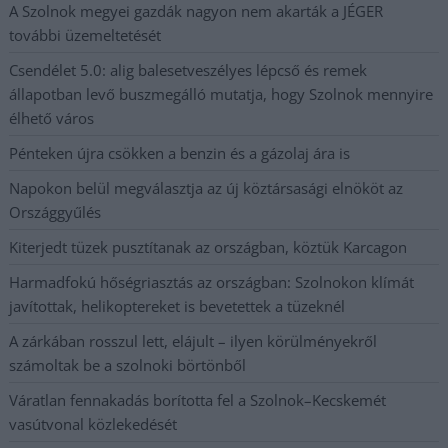
A Szolnok megyei gazdák nagyon nem akarták a JÉGER
további üzemeltetését
Csendélet 5.0: alig balesetveszélyes lépcső és remek
állapotban levő buszmegálló mutatja, hogy Szolnok mennyire
élhető város
Pénteken újra csökken a benzin és a gázolaj ára is
Napokon belül megválasztja az új köztársasági elnököt az
Országgyűlés
Kiterjedt tüzek pusztítanak az országban, köztük Karcagon
Harmadfokú hőségriasztás az országban: Szolnokon klímát
javítottak, helikoptereket is bevetettek a tüzeknél
A zárkában rosszul lett, elájult – ilyen körülményekről
számoltak be a szolnoki börtönből
Váratlan fennakadás borította fel a Szolnok–Kecskemét
vasútvonal közlekedését