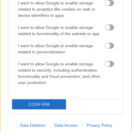
I want to allow Google to enable storage
Megismertem és elfogadom a
GDPR-szabályzat
ot
related to analytics like cookies on web or
device identifiers in apps.
I want to allow Google to enable storage
Nem szeretne lemaradni semmiről? Csak egy kattintás, és hírlevelünk a
related to functionality of the website or app.
legfrissebb információkkal és exkluzív tartalmakkal hétről hétre
postaládájába érkezik!
I want to allow Google to enable storage
related to personalization.
A SZOL24 legfrissebb 24 cikke
I want to allow Google to enable storage
related to security, including authentication
functionality and fraud prevention, and other
Szolnokon egy kulcsfontosságú körforgalmat részlegesen
user protection.
lezárnak a napokban, a közlekedés az átlagost is meghaladó
mértékben lebénul
Elromlott a biztosítóberendezés a ceglédi vasútvonalon,
CONFIRM
alapos késések alakultak ki a menetrendhez képest,
kimaradás is előfordult
Data Deletion
Data Access
Privacy Policy
Ön szerint hogy készül a hamisítatlan szolnoki habos isler?