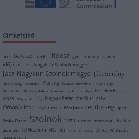
Címkefelhő
fidesz
baleset
györfi mihály
cegléd
háború
autó
időjárás
Jász-Nagykun-Szolnok megye
Jász-Nagykun Szolnok megye
Jászberény
Karcag
kormány
Jászkunság
karambol
katasztrófavédelem
közlekedés
koronavírus
kórház
kosárlabda
kunszentmárton
lmp
Magyar Péter
máv
lopás
mezőtúr
magyarország
rendőrség
Orbán Viktor
polgármester
Pócs János
sport
Szolnok
tisza
tiszafüred
Szalay Ferenc
tisza-tó
tiszaföldvár
törökszentmiklós
vonat
választás
tűz
tisza part
vasút
ukrajna
önkormányzat