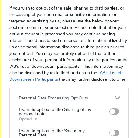
If you wish to opt-out of the sale, sharing to third parties, or
processing of your personal or sensitive information for
targeted advertising by us, please use the below opt-out
section to confirm your selection. Please note that after your
opt-out request is processed you may continue seeing
interest-based ads based on personal information utilized by
us or personal information disclosed to third parties prior to
your opt-out. You may separately opt-out of the further
disclosure of your personal information by third parties on the
IAB’s list of downstream participants. This information may
also be disclosed by us to third parties on the
IAB’s List of
Downstream Participants
that may further disclose it to other
2026.08.06.
Kiss Lajos
third parties.
Csendélet 5.0: alig balesetveszélyes lépcső és
Please note that this website/app uses one or more Google
Personal Data Processing Opt Outs
remek állapotban levő buszmegálló mutatja, hogy
services and may gather and store information including but
Szolnok mennyire élhető város
not limited to your visit or usage behaviour. You may click to
I want to opt-out of the Sharing of my
personal data.
Ha csak ezeket a képeket látnánk, azt gondolnánk, hogy az
grant or deny consent to Google and its third-party tags to
Opted In
egyik leglepusztultabb balkáni vidéken járunk, de...
use your data for below specified purposes in below Google
consent section.
Szolnok
I want to opt-out of the Sale of my
Personal Data.