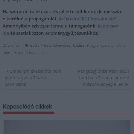
Ha szeretne tájékozott és jól értesült lenni, de messzire
elkerülné a propagandát,
iratkozzon fel hírlevelünkre
!
Amennyiben szívesen lenne a támogatónk,
kattintson
ide
és csatlakozzon adománygyűjtésünkhöz!
,
,
,
,
Szolnok
Bódis Kriszta
kinevezés
kultúra
magyar közlöny
radnai
,
,
márk
rost andrea
zene
Bejegyzés
Emberemlékezet óta nem
Rengeteg önkéntes indult
navigáció
látott rajzás a Tiszán
harcba a Tiszát elárasztó
Szolnoknál
mikroműanyag ellen
Kapcsolódó cikkek