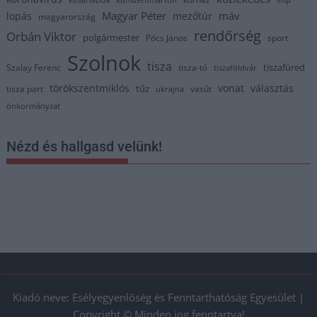
Magyar Péter
máv
lopás
mezőtúr
magyarország
rendőrség
Orbán Viktor
polgármester
Pócs János
sport
Szolnok
tisza
tiszafüred
Szalay Ferenc
tisza-tó
tiszaföldvár
törökszentmiklós
vonat
választás
tűz
tisza part
vasút
ukrajna
önkormányzat
Nézd és hallgasd velünk!
Kiadó neve: Esélyegyenlőség és Fenntarthatóság Egyesület |
Copyright © Minden jog fenntartva!