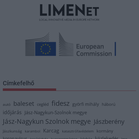
Címkefelhő
fidesz
baleset
györfi mihály
cegléd
háború
autó
időjárás
Jász-Nagykun-Szolnok megye
Jász-Nagykun Szolnok megye
Jászberény
Karcag
kormány
Jászkunság
karambol
katasztrófavédelem
közlekedés
koronavírus
kórház
kosárlabda
kunszentmárton
lmp