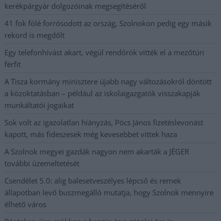
kerékpárgyár dolgozóinak megsegítéséről
41 fok fölé forrósodott az ország, Szolnokon pedig egy másik
rekord is megdőlt
Egy telefonhívást akart, végül rendőrök vitték el a mezőtúri
férfit
A Tisza kormány minisztere újabb nagy változásokról döntött
a közoktatásban – például az iskolaigazgatók visszakapják
munkáltatói jogaikat
Sok volt az igazolatlan hiányzás, Pócs János fizetéslevonást
kapott, más fideszesek még kevesebbet vittek haza
A Szolnok megyei gazdák nagyon nem akarták a JÉGER
további üzemeltetését
Csendélet 5.0: alig balesetveszélyes lépcső és remek
állapotban levő buszmegálló mutatja, hogy Szolnok mennyire
élhető város