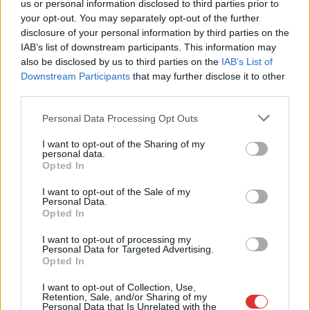
us or personal information disclosed to third parties prior to
egy másik rekord is megdőlt
your opt-out. You may separately opt-out of the further
Nem mindennapi adatokat rögzítettek a meteorológiai
disclosure of your personal information by third parties on the
állomások csütörtökön: több településen is olyan értékek
IAB’s list of downstream participants. This information may
születtek, amelyek átírták...
also be disclosed by us to third parties on the
IAB’s List of
Downstream Participants
that may further disclose it to other
Szolnok
third parties.
Please note that this website/app uses one or more Google
Personal Data Processing Opt Outs
services and may gather and store information including but
not limited to your visit or usage behaviour. You may click to
I want to opt-out of the Sharing of my
personal data.
grant or deny consent to Google and its third-party tags to
Opted In
use your data for below specified purposes in below Google
consent section.
I want to opt-out of the Sale of my
Personal Data.
Opted In
I want to opt-out of processing my
Personal Data for Targeted Advertising.
Opted In
I want to opt-out of Collection, Use,
Retention, Sale, and/or Sharing of my
2026.08.06.
Kiss Lajos
Personal Data that Is Unrelated with the