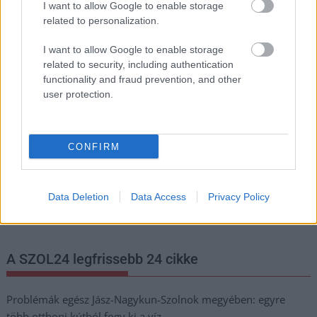
I want to allow Google to enable storage
related to personalization.
I want to allow Google to enable storage
Hírlevél feliratkozás
related to security, including authentication
functionality and fraud prevention, and other
Adja meg keresztnevét:
Adja
user protection.
meg e-mail címét:
Megismertem és elfogadom a
GDPR-szabályzat
ot
CONFIRM
Nem szeretne lemaradni semmiről? Csak egy kattintás, és hírlevelünk a
legfrissebb információkkal és exkluzív tartalmakkal hétről hétre
Data Deletion
Data Access
Privacy Policy
postaládájába érkezik!
A SZOL24 legfrissebb 24 cikke
Problémák egész Jász-Nagykun-Szolnok megyében: egyre
több otthoni kútból fogy ki a víz