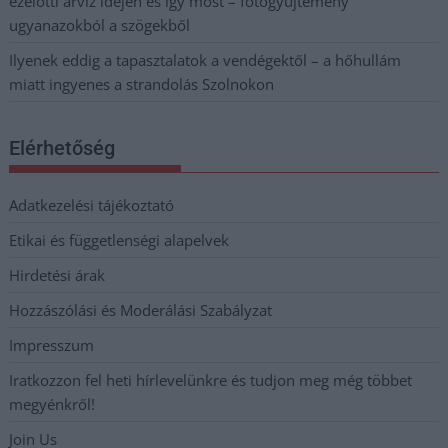
ezelőtti árvíz idején és így most – fotógyűjtemény
ugyanazokból a szögekből
Ilyenek eddig a tapasztalatok a vendégektől – a hőhullám
miatt ingyenes a strandolás Szolnokon
Elérhetőség
Adatkezelési tájékoztató
Etikai és függetlenségi alapelvek
Hirdetési árak
Hozzászólási és Moderálási Szabályzat
Impresszum
Iratkozzon fel heti hírlevelünkre és tudjon meg még többet
megyénkről!
Join Us