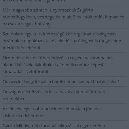
Már magasabb szinten is nyomoznak Szijjártó
büntetőügyében, vesztegetés miatt 3 év letöltendőt kaphat és
ez csak az egyik botrány
Szolnokon egy kulcsfontosságú körforgalmat részlegesen
lezárnak a napokban, a közlekedés az átlagost is meghaladó
mértékben lebénul
Elromlott a biztosítóberendezés a ceglédi vasútvonalon,
alapos késések alakultak ki a menetrendhez képest,
kimaradás is előfordult
Ön szerint hogy készül a hamisítatlan szolnoki habos isler?
Országos ellenőrzés indult a hazai akkumulátoripari
üzemekben
Az idei év leglassabb növekedését hozta a június a
kiskereskedelemben
Györfi Mihály több tucat vállalkozással egyeztetett a