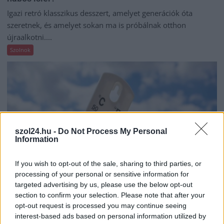
Igazi retró klasszikus desszert, amelyet generációk óta
szeretnek, és amelyet sokan ma is próbálnak otthon
újraalkotni....
Szolnok
szol24.hu -
Do Not Process My Personal
Information
If you wish to opt-out of the sale, sharing to third parties, or
processing of your personal or sensitive information for
targeted advertising by us, please use the below opt-out
section to confirm your selection. Please note that after your
opt-out request is processed you may continue seeing
2026.08.07.
Horváth Zsolt
interest-based ads based on personal information utilized by
41 fok fölé forrósodott az ország, Szolnokon pedig