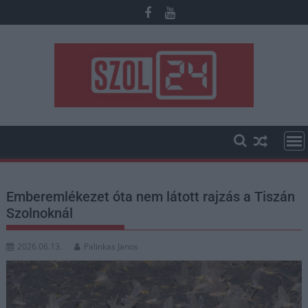
Skip
to
content
Emberemlékezet óta nem látott rajzás a Tiszán
Szolnoknál
2026.06.13.
Palinkas Janos