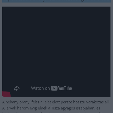
A néhány órányi felszíni élet előtt persze hosszú várakozás áll.
A lárvák három évig élnek a Tisza agyagos iszapjában, és