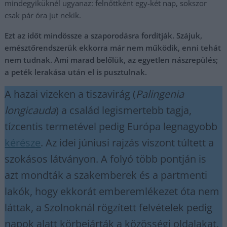
mindegyiküknél ugyanaz: felnőttként egy-két nap, sokszor
csak pár óra jut nekik.
Ezt az időt mindössze a szaporodásra fordítják. Szájuk,
emésztőrendszerük ekkorra már nem működik, enni tehát
nem tudnak. Ami marad belőlük, az egyetlen nászrepülés;
a peték lerakása után el is pusztulnak.
A hazai vizeken a tiszavirág (
Palingenia
longicauda
) a család legismertebb tagja,
tízcentis termetével pedig Európa legnagyobb
kérésze
. Az idei júniusi rajzás viszont túltett a
szokásos látványon. A folyó több pontján is
azt mondták a szakemberek és a partmenti
lakók, hogy ekkorát emberemlékezet óta nem
láttak, a Szolnoknál rögzített felvételek pedig
napok alatt körbejárták a közösségi oldalakat.