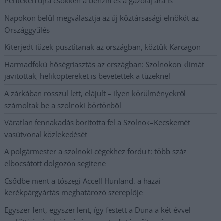
Pénteken újra csökken a benzin és a gázolaj ára is
Napokon belül megválasztja az új köztársasági elnököt az
Országgyűlés
Kiterjedt tüzek pusztítanak az országban, köztük Karcagon
Harmadfokú hőségriasztás az országban: Szolnokon klímát
javítottak, helikoptereket is bevetettek a tüzeknél
A zárkában rosszul lett, elájult – ilyen körülményekről
számoltak be a szolnoki börtönből
Váratlan fennakadás borította fel a Szolnok–Kecskemét
vasútvonal közlekedését
A polgármester a szolnoki cégekhez fordult: több száz
elbocsátott dolgozón segítene
Csődbe ment a tószegi Accell Hunland, a hazai
kerékpárgyártás meghatározó szereplője
Egyszer fent, egyszer lent, így festett a Duna a két évvel