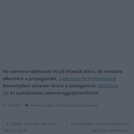
Ha szeretne tájékozott és jól értesült lenni, de messzire
elkerülné a propagandát,
iratkozzon fel hírlevelünkre
!
Amennyiben szívesen lenne a támogatónk,
kattintson
ide
és csatlakozzon adománygyűjtésünkhöz!
,
,
,
,
Szolnok
kérész
szajol
Szolnok
tisza
tiszavirág
Bejegyzés
Orbán maradt, de már
Hivatalosan is kormánybiztos
navigáció
búcsúzik is
lett Rost Andrea