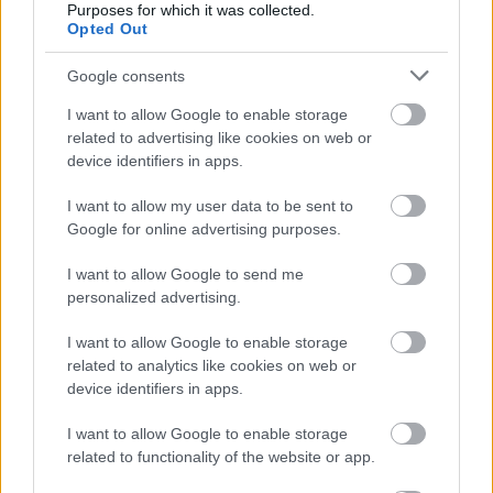
Csendélet 5.0: alig balesetveszélyes lépcső és
Purposes for which it was collected.
Opted Out
remek állapotban levő buszmegálló mutatja, hogy
Szolnok mennyire élhető város
Google consents
Ha csak ezeket a képeket látnánk, azt gondolnánk, hogy az
egyik leglepusztultabb balkáni vidéken járunk, de...
I want to allow Google to enable storage
related to advertising like cookies on web or
Szolnok
device identifiers in apps.
I want to allow my user data to be sent to
Google for online advertising purposes.
I want to allow Google to send me
personalized advertising.
I want to allow Google to enable storage
related to analytics like cookies on web or
device identifiers in apps.
I want to allow Google to enable storage
related to functionality of the website or app.