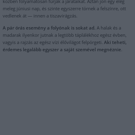
közben folyamatosan fúrják a járataikat. Aztán jön egy elég
meleg júniusi nap, és szinte egyszerre törnek a felszínre, ott
vedlenek át — innen a tiszavirágzás.
A pár órás esemény a folyónak is sokat ad.
A halak és a
madarak ilyenkor jutnak a legtöbb táplálékhoz egész évben,
vagyis a rajzás az egész vízi élővilágot felpörgeti.
Aki teheti,
érdemes legalább egyszer a saját szemével megnéznie
.