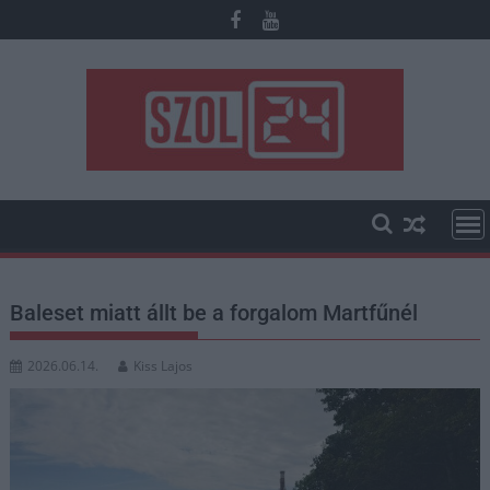
Skip
to
content
Baleset miatt állt be a forgalom Martfűnél
2026.06.14.
Kiss Lajos