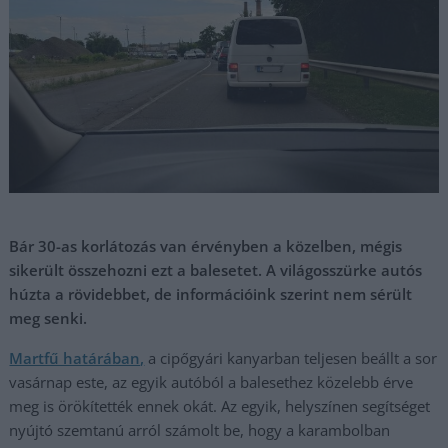
Bár 30-as korlátozás van érvényben a közelben, mégis
sikerült összehozni ezt a balesetet. A világosszürke autós
húzta a rövidebbet, de információink szerint nem sérült
meg senki.
Martfű határában,
a cipőgyári kanyarban teljesen beállt a sor
vasárnap este, az egyik autóból a balesethez közelebb érve
meg is örökítették ennek okát. Az egyik, helyszínen segítséget
nyújtó szemtanú arról számolt be, hogy a karambolban