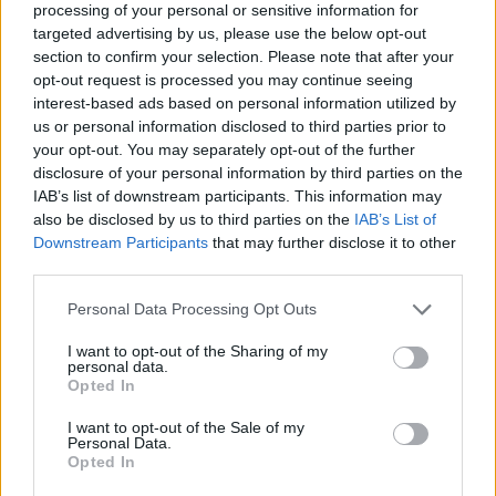
processing of your personal or sensitive information for
targeted advertising by us, please use the below opt-out
section to confirm your selection. Please note that after your
opt-out request is processed you may continue seeing
interest-based ads based on personal information utilized by
us or personal information disclosed to third parties prior to
your opt-out. You may separately opt-out of the further
disclosure of your personal information by third parties on the
IAB’s list of downstream participants. This information may
also be disclosed by us to third parties on the
IAB’s List of
Downstream Participants
that may further disclose it to other
third parties.
Please note that this website/app uses one or more Google
Personal Data Processing Opt Outs
2026.08.05.
Horváth Zsolt
services and may gather and store information including but
Hatalmas lángok csaptak fel Szolnokon
not limited to your visit or usage behaviour. You may click to
I want to opt-out of the Sharing of my
personal data.
grant or deny consent to Google and its third-party tags to
Nem indult nyugodtan a szerda reggel Szolnokon, ugyanis
Opted In
use your data for below specified purposes in below Google
egy nagy kiterjedésű tűzeset miatt több egységnek is...
consent section.
I want to opt-out of the Sale of my
Kék hírek
Personal Data.
Opted In