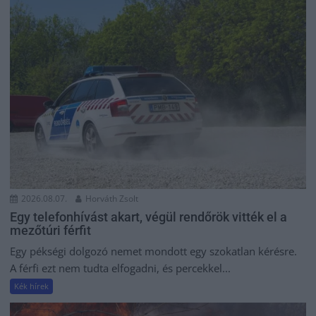
2026.08.07.
Horváth Zsolt
Egy telefonhívást akart, végül rendőrök vitték el a
mezőtúri férfit
Egy pékségi dolgozó nemet mondott egy szokatlan kérésre.
A férfi ezt nem tudta elfogadni, és percekkel...
Kék hírek