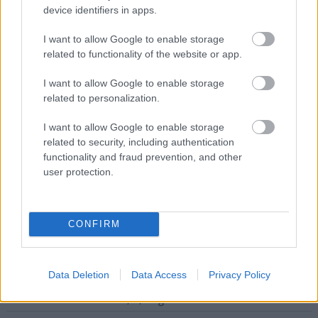
device identifiers in apps.
I want to allow Google to enable storage
Nem szeretne lemaradni semmiről? Csak egy kattintás, és hírlevelünk a
related to functionality of the website or app.
legfrissebb információkkal és exkluzív tartalmakkal hétről hétre
I want to allow Google to enable storage
postaládájába érkezik!
related to personalization.
I want to allow Google to enable storage
A SZOL24 legfrissebb 24 cikke
related to security, including authentication
functionality and fraud prevention, and other
user protection.
A Tisza Párt Dr. Baka Andrást jelöli köztársasági elnöknek
Óriási, több mint két méteres harcsát fogott a Tiszán a 13 éves
fiú (VIDEÓVAL)
CONFIRM
Hétfőn kezdik, csütörtökön végeznek – lezárás miatt
fennakadásokra és pótlóbuszos közlekedésre számítsunk az
egyik Jász-Nagykun-Szolnok megyei vasútvonalon
Data Deletion
Data Access
Privacy Policy
Visszaszámlálás indul: -1, 0, Sziget!