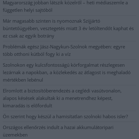
Magyarország jobban látszik közelről – heti médiaszemle a
független helyi sajtóból
Már magasabb szinten is nyomoznak Szijjártó
büntetőügyében, vesztegetés miatt 3 év letöltendőt kaphat és
ez csak az egyik botrány
Problémák egész Jász-Nagykun-Szolnok megyében: egyre
több otthoni kútból fogy ki a víz
Szolnokon egy kulcsfontosságú körforgalmat részlegesen
lezárnak a napokban, a közlekedés az átlagost is meghaladó
mértékben lebénul
Elromlott a biztosítóberendezés a ceglédi vasútvonalon,
alapos késések alakultak ki a menetrendhez képest,
kimaradás is előfordult
Ön szerint hogy készül a hamisítatlan szolnoki habos isler?
Országos ellenőrzés indult a hazai akkumulátoripari
üzemekben