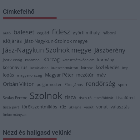
Címkefelhő
fidesz
baleset
györfi mihály
cegléd
háború
autó
időjárás
Jász-Nagykun-Szolnok megye
Jász-Nagykun Szolnok megye
Jászberény
Karcag
kormány
Jászkunság
karambol
katasztrófavédelem
közlekedés
koronavírus
kórház
kosárlabda
kunszentmárton
lmp
Magyar Péter
máv
lopás
mezőtúr
magyarország
rendőrség
Orbán Viktor
polgármester
Pócs János
sport
Szolnok
tisza
tiszafüred
Szalay Ferenc
tisza-tó
tiszaföldvár
törökszentmiklós
vonat
választás
tűz
tisza part
vasút
ukrajna
önkormányzat
Nézd és hallgasd velünk!