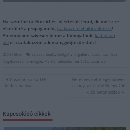
Ha szeretne tájékozott és jól értesült lenni, de messzire
elkerülné a propagandát,
iratkozzon fel hírlevelünkre
!
Amennyiben szívesen lenne a támogatónk,
kattintson
ide
és csatlakozzon adománygyűjtésünkhöz!
,
,
,
,
,
,
Kék hírek
baleset
beállt
cipőgyár
forgalom
határ
ittas
Jász-
,
,
,
,
Nagykun Szolnok megye
Martfű
település
torlódás
vasárnap
Bejegyzés
Küszöbön áll a TEK
Életét vesztette egy hatéves
navigáció
feldarabolása
kislány, akire rádőlt egy 200
kilós betonoszlop
Kapcsolódó cikkek