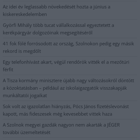
Az idei év leglassabb növekedését hozta a június a
kiskereskedelemben
Györfi Mihály több tucat vállalkozással egyeztetett a
kerékpárgyár dolgozóinak megsegítéséről
41 fok fölé forrósodott az ország, Szolnokon pedig egy másik
rekord is megdőlt
Egy telefonhívást akart, végül rendőrök vitték el a mezőtúri
férfit
A Tisza kormány minisztere újabb nagy változásokról döntött
a közoktatásban – például az iskolaigazgatók visszakapják
munkáltatói jogaikat
Sok volt az igazolatlan hiányzás, Pócs János fizetéslevonást
kapott, más fideszesek még kevesebbet vittek haza
A Szolnok megyei gazdák nagyon nem akarták a JÉGER
további üzemeltetését