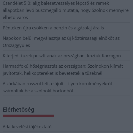
Csendélet 5.0: alig balesetveszélyes lépcső és remek
állapotban levő buszmegálló mutatja, hogy Szolnok mennyire
élhető város
Pénteken újra csökken a benzin és a gázolaj ára is
Napokon belül megválasztja az új köztársasági elnököt az
Országgyűlés
Kiterjedt tüzek pusztítanak az országban, köztük Karcagon
Harmadfokú hőségriasztás az országban: Szolnokon klímát
javítottak, helikoptereket is bevetettek a tüzeknél
A zárkában rosszul lett, elájult – ilyen körülményekről
számoltak be a szolnoki börtönből
Elérhetőség
Adatkezelési tájékoztató