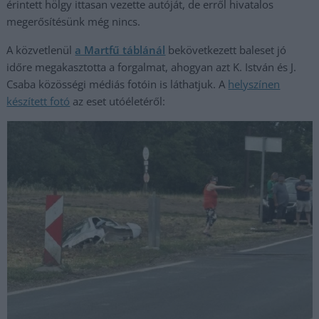
érintett hölgy ittasan vezette autóját, de erről hivatalos
megerősítésünk még nincs.
A közvetlenül
a Martfű táblánál
bekövetkezett baleset jó
időre megakasztotta a forgalmat, ahogyan azt K. István és J.
Csaba közösségi médiás fotóin is láthatjuk. A
helyszínen
készített fotó
az eset utóéletéről: