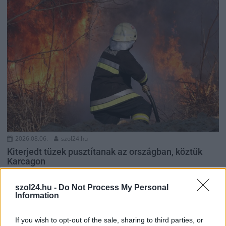
2026.08.06.
szol24.hu
Kiterjedt tüzek pusztítanak az országban, köztük
Karcagon
A rendkívüli hőség és az elhúzódó szárazság miatt
szol24.hu -
Do Not Process My Personal
országszerte tarló-, erdő- és bozóttüzekhez riasztják a
Information
tűzoltókat....
Kék hírek
If you wish to opt-out of the sale, sharing to third parties, or