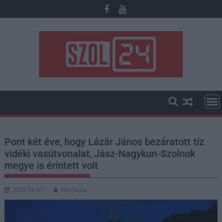
Skip
to
content
Pont két éve, hogy Lázár János bezáratott tíz
vidéki vasútvonalat, Jász-Nagykun-Szolnok
megye is érintett volt
2025.08.01.
Kiss Lajos