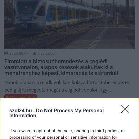
2026.08.07.
Kiss Lajos
Elromlott a biztosítóberendezés a ceglédi
vasútvonalon, alapos késések alakultak ki a
menetrendhez képest, kimaradás is előfordult
Napok óta tart a rendkívüli kánikula, a biztosítóberendezés
pedig újra megadta magát a ceglédi vonalon, így...
JNSZ megyei hírek
szol24.hu -
Do Not Process My Personal
Information
If you wish to opt-out of the sale, sharing to third parties, or
processing of your personal or sensitive information for