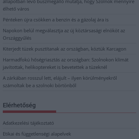
állapotban levő buszmegálló mutatja, hogy Szolnok mennyire
élhető város
Pénteken újra csökken a benzin és a gázolaj ára is
Napokon belül megválasztja az új köztársasági elnököt az
Országgyűlés
Kiterjedt tüzek pusztítanak az országban, köztük Karcagon
Harmadfokú hőségriasztás az országban: Szolnokon klímát
javítottak, helikoptereket is bevetettek a tüzeknél
A zárkában rosszul lett, elájult – ilyen körülményekről
számoltak be a szolnoki börtönből
Elérhetőség
Adatkezelési tájékoztató
Etikai és függetlenségi alapelvek