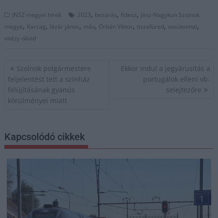
,
,
,
JNSZ megyei hírek
2023
bezárás
fidesz
Jász-Nagykun Szolnok
,
,
,
,
,
,
,
megye
Karcag
lázár jános
máv
Orbán Viktor
tiszafüred
vasútvonal
vitézy dávid
Bejegyzés
Szolnok polgármestere
Ekkor indul a jegyárusítás a
navigáció
feljelentést tett a színház
portugálok elleni vb-
felújításának gyanús
selejtezőre
körülményei miatt
Kapcsolódó cikkek