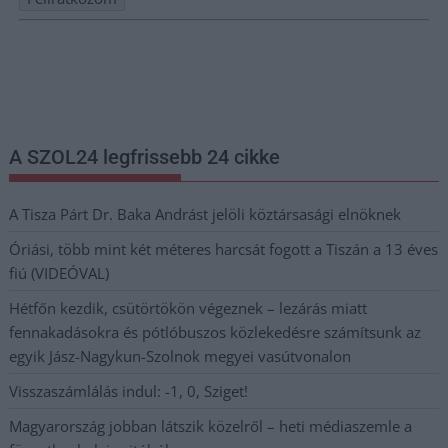
Nem szeretne lemaradni semmiről? Csak egy kattintás, és hírlevelünk a
legfrissebb információkkal és exkluzív tartalmakkal hétről hétre
postaládájába érkezik!
A SZOL24 legfrissebb 24 cikke
A Tisza Párt Dr. Baka Andrást jelöli köztársasági elnöknek
Óriási, több mint két méteres harcsát fogott a Tiszán a 13 éves
fiú (VIDEÓVAL)
Hétfőn kezdik, csütörtökön végeznek – lezárás miatt
fennakadásokra és pótlóbuszos közlekedésre számítsunk az
egyik Jász-Nagykun-Szolnok megyei vasútvonalon
Visszaszámlálás indul: -1, 0, Sziget!
Magyarország jobban látszik közelről – heti médiaszemle a