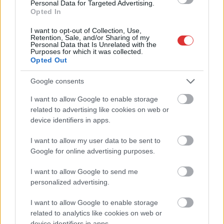
Personal Data for Targeted Advertising.
Opted In
I want to opt-out of Collection, Use,
Retention, Sale, and/or Sharing of my
Personal Data that Is Unrelated with the
Purposes for which it was collected.
Opted Out
Google consents
I want to allow Google to enable storage
2026.08.06.
Fazekas Adrián
related to advertising like cookies on web or
device identifiers in apps.
A Szolnok megyei gazdák nagyon nem akarták a
JÉGER további üzemeltetését
I want to allow my user data to be sent to
Ahogy korábban már írtunk róla, megyei szinten
Google for online advertising purposes.
alkalmazkodik a gazdálkodók döntéséhez az
Agrárminisztérium és a Nemzeti...
I want to allow Google to send me
personalized advertising.
JNSZ megyei hírek
I want to allow Google to enable storage
related to analytics like cookies on web or
device identifiers in apps.