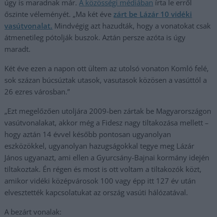
úgy is maradnak már.
A közösségi médi
ában
írta le erről
őszinte véleményét. „Ma két éve
zárt be Lázár 10 vidéki
vasútvonalat.
Mindvégig azt hazudták, hogy a vonatokat csak
átmenetileg pótolják buszok. Aztán persze azóta is úgy
maradt.
Két éve ezen a napon ott ültem az utolsó vonaton Komló felé,
sok százan búcsúztak utasok, vasutasok közösen a vasúttól a
26 ezres városban.”
„Ezt megelőzően utoljára 2009-ben zártak be Magyarországon
vasútvonalakat, akkor még a Fidesz nagy tiltakozása mellett –
hogy aztán 14 évvel később pontosan ugyanolyan
eszközökkel, ugyanolyan hazugságokkal tegye meg Lázár
János ugyanazt, ami ellen a Gyurcsány-Bajnai kormány idején
tiltakoztak. Én régen és most is ott voltam a tiltakozók közt,
amikor vidéki középvárosok 100 vagy épp itt 127 év után
elvesztették kapcsolatukat az ország vasúti hálózatával.
A bezárt vonalak: