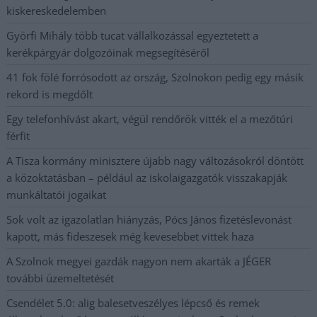
kiskereskedelemben
Györfi Mihály több tucat vállalkozással egyeztetett a
kerékpárgyár dolgozóinak megsegítéséről
41 fok fölé forrósodott az ország, Szolnokon pedig egy másik
rekord is megdőlt
Egy telefonhívást akart, végül rendőrök vitték el a mezőtúri
férfit
A Tisza kormány minisztere újabb nagy változásokról döntött
a közoktatásban – például az iskolaigazgatók visszakapják
munkáltatói jogaikat
Sok volt az igazolatlan hiányzás, Pócs János fizetéslevonást
kapott, más fideszesek még kevesebbet vittek haza
A Szolnok megyei gazdák nagyon nem akarták a JÉGER
további üzemeltetését
Csendélet 5.0: alig balesetveszélyes lépcső és remek