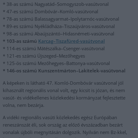
* 38-as számú Nagyatád–Somogyszob-vasútvonal
* 47-es számú Dombóvár–Komló-vasútvonal
* 78-as számú Balassagyarmat–Ipolytarnóc-vasútvonal
* 89-es számú Nyékládháza–Tiszaújváros-vasútvonal
* 98-as számú Abaújszántó–Hidasnémeti-vasútvonal
* 103-as számú
Karcag–Tiszafüred-vasútvonal
* 114-es számú Mátészalka–Csenger-vasútvonal
* 121-es számú Újszeged–Mezőhegyes
* 125-ös számú Mezőhegyes–Battonya-vasútvonal
* 146-os számú Kunszentmárton–Lakitelek-vasútvonal
A képeken is látható 47. Komló-Dombóvár vasútvonal jól
kihasznált regionális vonal volt, egy kicsit is józan, és nem
vasút- és vidékellenes közlekedési kormányzat fejlesztette
volna, nem bezárja.
A vidéki regionális vasúti közlekedés egész Európában
reneszánszát éli, sok ország az előző évszázadban bezárt
vonalak újbóli megnyitásán dolgozik. Nyilván nem Bz-kkel,