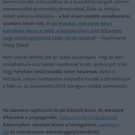
hanem korrekt, a fővonalhoz és a buszokhoz hangolt ütemes
menetrenddel és normális járművekkel. Ebbe az irányba
kellett volna továbblépni –
a két évvel ezelőtti vonalbezárás
szomorú tévút volt,
és
jól mutatja, mennyire lehet
komolyan venni a most, a kampányban újra felhangzó
nagy vasúti ígérgetést Lázár János részéről
” – fogalmazott
Vitézy Dávid.
Nem sokkal később jött az újabb arculcsapás, még fel sem
ocsúdhattunk a tíz bezárt vasútvonal miatt, amikor jött a hír,
hogy
heteken belül további hetet bezárnak.
Azóta is
láthatjuk, milyen tarthatatlan helyzetbe hozták a döntéshozók
a MÁV-ot, az összeomlás 2024 óta egyre inkább szembeötlő.
Ha szeretne tájékozott és jól értesült lenni, de messzire
elkerülné a propagandát,
iratkozzon fel hírlevelünkre
!
Amennyiben szívesen lenne a támogatónk,
kattintson
ide
és csatlakozzon adománygyűjtésünkhöz!