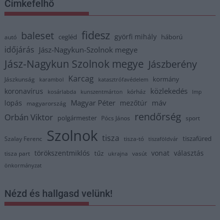
Címkefelhő
fidesz
baleset
györfi mihály
cegléd
háború
autó
időjárás
Jász-Nagykun-Szolnok megye
Jász-Nagykun Szolnok megye
Jászberény
Karcag
kormány
Jászkunság
karambol
katasztrófavédelem
közlekedés
koronavírus
kórház
kosárlabda
kunszentmárton
lmp
Magyar Péter
máv
lopás
mezőtúr
magyarország
rendőrség
Orbán Viktor
polgármester
Pócs János
sport
Szolnok
tisza
tiszafüred
Szalay Ferenc
tisza-tó
tiszaföldvár
törökszentmiklós
vonat
választás
tűz
tisza part
vasút
ukrajna
önkormányzat
Nézd és hallgasd velünk!