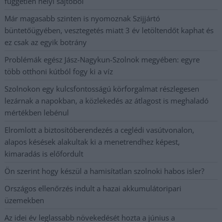
független helyi sajtóból
Már magasabb szinten is nyomoznak Szijjártó
büntetőügyében, vesztegetés miatt 3 év letöltendőt kaphat és
ez csak az egyik botrány
Problémák egész Jász-Nagykun-Szolnok megyében: egyre
több otthoni kútból fogy ki a víz
Szolnokon egy kulcsfontosságú körforgalmat részlegesen
lezárnak a napokban, a közlekedés az átlagost is meghaladó
mértékben lebénul
Elromlott a biztosítóberendezés a ceglédi vasútvonalon,
alapos késések alakultak ki a menetrendhez képest,
kimaradás is előfordult
Ön szerint hogy készül a hamisítatlan szolnoki habos isler?
Országos ellenőrzés indult a hazai akkumulátoripari
üzemekben
Az idei év leglassabb növekedését hozta a június a