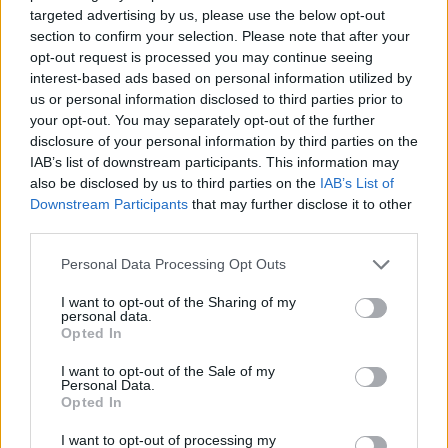
targeted advertising by us, please use the below opt-out
section to confirm your selection. Please note that after your
opt-out request is processed you may continue seeing
interest-based ads based on personal information utilized by
us or personal information disclosed to third parties prior to
your opt-out. You may separately opt-out of the further
disclosure of your personal information by third parties on the
IAB’s list of downstream participants. This information may
2026.08.06.
Kiss Lajos
also be disclosed by us to third parties on the
IAB’s List of
Downstream Participants
that may further disclose it to other
Sok volt az igazolatlan hiányzás, Pócs János
third parties.
fizetéslevonást kapott, más fideszesek még
kevesebbet vittek haza
Please note that this website/app uses one or more Google
Personal Data Processing Opt Outs
A jászsági fideszes képviselő túl sokszor hiányzott
services and may gather and store information including but
igazolatlanul a szavazásokról, de még mindig olcsón
not limited to your visit or usage behaviour. You may click to
I want to opt-out of the Sharing of my
personal data.
megúszta ahhoz...
grant or deny consent to Google and its third-party tags to
Opted In
use your data for below specified purposes in below Google
JNSZ megyei hírek
consent section.
I want to opt-out of the Sale of my
Personal Data.
Opted In
I want to opt-out of processing my