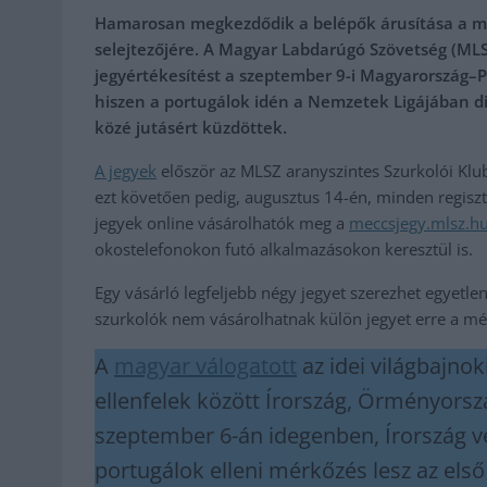
Hamarosan megkezdődik a belépők árusítása a ma
selejtezőjére. A Magyar Labdarúgó Szövetség (MLS
jegyértékesítést a szeptember 9-i Magyarország–
hiszen a portugálok idén a Nemzetek Ligájában di
közé jutásért küzdöttek.
A jegyek
először az MLSZ aranyszintes Szurkolói Klu
ezt követően pedig, augusztus 14-én, minden regiszt
jegyek online vásárolhatók meg a
meccsjegy.mlsz.h
okostelefonokon futó alkalmazásokon keresztül is.
Egy vásárló legfeljebb négy jegyet szerezhet egyetle
szurkolók nem vásárolhatnak külön jegyet erre a mé
A
magyar válogatott
az idei világbajnok
ellenfelek között Írország, Örményorsz
szeptember 6-án idegenben, Írország v
portugálok elleni mérkőzés lesz az els