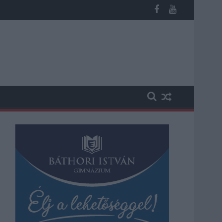
 kapott, más fideszesek még kevesebbet vittek haza