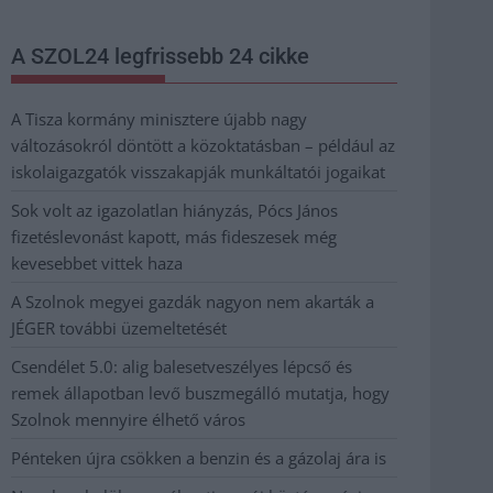
A SZOL24 legfrissebb 24 cikke
A Tisza kormány minisztere újabb nagy
változásokról döntött a közoktatásban – például az
iskolaigazgatók visszakapják munkáltatói jogaikat
Sok volt az igazolatlan hiányzás, Pócs János
fizetéslevonást kapott, más fideszesek még
kevesebbet vittek haza
A Szolnok megyei gazdák nagyon nem akarták a
JÉGER további üzemeltetését
Csendélet 5.0: alig balesetveszélyes lépcső és
remek állapotban levő buszmegálló mutatja, hogy
Szolnok mennyire élhető város
Pénteken újra csökken a benzin és a gázolaj ára is