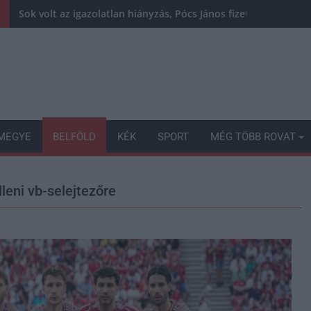
Sok volt az igazolatlan hiányzás, Pócs János fizetéslevonást
MEGYE
BELFÖLD
KÉK
SPORT
MÉG TÖBB ROVAT
lleni vb-selejtezőre