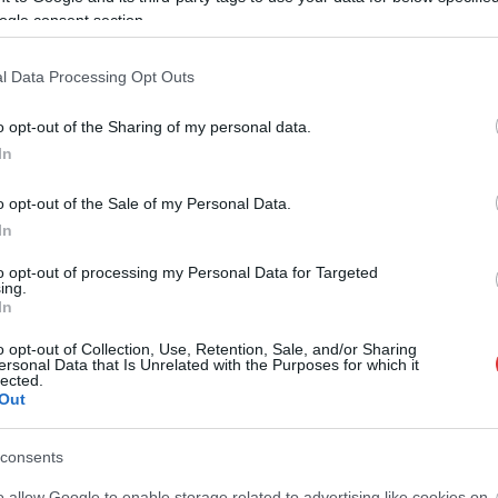
ogle consent section.
l Data Processing Opt Outs
o opt-out of the Sharing of my personal data.
In
o opt-out of the Sale of my Personal Data.
Horváth Zsolt
2026.08.06.
Kiss Lajos
In
ennakadás borította
Egyszer fent, egyszer lent, így
nok–Kecskemét
festett a Duna a két évvel
to opt-out of processing my Personal Data for Targeted
ing.
 közlekedését
ezelőtti árvíz idején és így most
In
– fotógyűjtemény
k reggel a Szolnok és
ugyanazokból a szögekből
o opt-out of Collection, Use, Retention, Sale, and/or Sharing
zötti vasútvonalon
ersonal Data that Is Unrelated with the Purposes for which it
Akik szeretik az előtte-utána képeket,
 utazásukat, azoknak
lected.
azok számára feltétlenül ajánlott ez a
Out
indulás...
képgyűjtemény. Több helyszín
ugyanabból a...
consents
Magyarország
o allow Google to enable storage related to advertising like cookies on