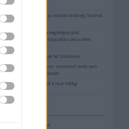
klíma
Átszervezi működését az osztrák óriáscég, Szolnok
is érintett
Tragédiába torkollott a segítségnyújtás
elmulasztása, három kisújszállási lakos ellen
emeltek vádat
Hatalmas lángok csaptak fel Szolnokon
Vízitraffipax a Tisza-tavon: mostantól senki sem
úszhatja meg a száguldozást
Szolnokra is megérkezik a nyár eddigi
legkeményebb napja
Elérhetőség
Adatkezelési tájékoztató