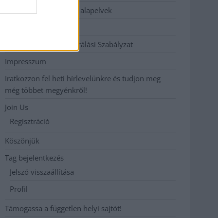
Etikai és függetlenségi alapelvek
Hirdetési árak
Hozzászólási és Moderálási Szabályzat
Impresszum
Iratkozzon fel heti hírlevelünkre és tudjon meg
még többet megyénkről!
Join Us
Regisztráció
Köszönjük
Tag bejelentkezés
Jelszó visszaállítása
Profil
Támogassa a független helyi sajtót!