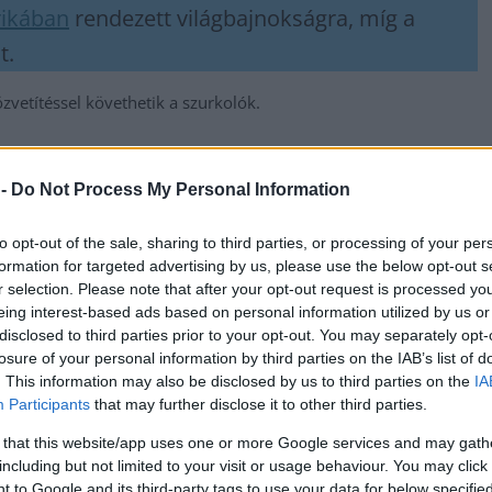
ikában
rendezett világbajnokságra, míg a
t.
zvetítéssel követhetik a szurkolók.
messzire elkerülné a propagandát,
iratkozzon fel hírlevelünkre
!
 -
Do Not Process My Personal Information
tson ide
és csatlakozzon adománygyűjtésünkhöz!
to opt-out of the sale, sharing to third parties, or processing of your per
,
tugália–Magyarország
Világbajnoki selejtező
formation for targeted advertising by us, please use the below opt-out s
r selection. Please note that after your opt-out request is processed y
eing interest-based ads based on personal information utilized by us or
i
Szarvasgomba és családi programok a rendvédelmi
disclosed to third parties prior to your opt-out. You may separately opt-
t
napon Szolnokon
losure of your personal information by third parties on the IAB’s list of
. This information may also be disclosed by us to third parties on the
IA
Participants
that may further disclose it to other third parties.
 that this website/app uses one or more Google services and may gath
including but not limited to your visit or usage behaviour. You may click 
 to Google and its third-party tags to use your data for below specifi