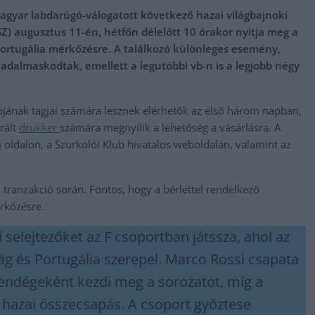
gyar labdarúgó-válogatott következő hazai világbajnoki
Z) augusztus 11-én, hétfőn délelőtt 10 órakor nyitja meg a
Portugália mérkőzésre. A találkozó különleges esemény,
adalmaskodtak, emellett a legutóbbi vb-n is a legjobb négy
bjának tagjai számára lesznek elérhetők az első három napban,
rált
drukker
számára megnyílik a lehetőség a vásárlásra. A
u
oldalon, a Szurkolói Klub hivatalos weboldalán, valamint az
n tranzakció során. Fontos, hogy a bérlettel rendelkező
rkőzésre.
i selejtezőket az F csoportban játssza, ahol az
ág és Portugália szerepel. Marco Rossi csapata
endégeként kezdi meg a sorozatot, míg a
ő hazai összecsapás. A csoport győztese