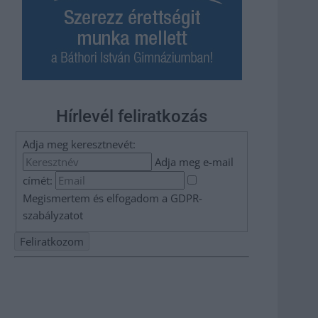
Hírlevél feliratkozás
Adja meg keresztnevét:
Adja meg e-mail
címét:
Megismertem és elfogadom a
GDPR-
szabályzat
ot
Nem szeretne lemaradni semmiről? Csak egy kattintás, és
hírlevelünk a legfrissebb információkkal és exkluzív
tartalmakkal hétről hétre postaládájába érkezik!