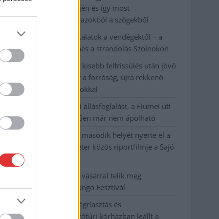
évvel ezelőtti árvíz idején és így most –
fotógyűjtemény ugyanazokból a szögekből
Ilyenek eddig a tapasztalatok a vendégektől – a
hőhullám miatt ingyenes a strandolás Szolnokon
Nem biztató: a hétvégi kisebb felfrissülés után jövő
héten megint visszatér a forróság, újra rekkenő
hőség jön, akár 38 fokokkal
Közzétették a szakértői állásfoglalást, a Fiumei úti
fák többsége szakszerűen már nem ápolható
A MÚOSZ sajtódíjának második helyét nyerte el a
Borsod24 és a Paraméter közös riportfilmje a Sajó
szennyezéséről
Tánccal, zeneszóval és vásárral telik meg
Jászberény, indul a Csángó Fesztivál
Meghosszabbított hőségriasztás és
vízkorlátozások, a mezőtúri kórházban leállt a