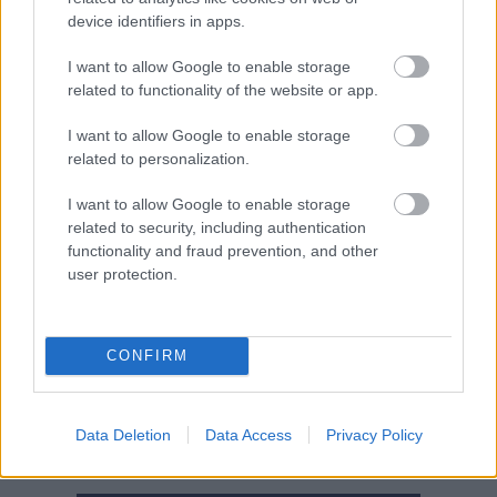
device identifiers in apps.
I want to allow Google to enable storage
related to functionality of the website or app.
I want to allow Google to enable storage
related to personalization.
I want to allow Google to enable storage
related to security, including authentication
functionality and fraud prevention, and other
user protection.
2026.08.07.
Horváth Zsolt
Györfi Mihály több tucat vállalkozással egyeztetett
a kerékpárgyár dolgozóinak megsegítéséről
CONFIRM
Rövid idő alatt számos vállalkozás jelezte, hogy segítene
azoknak a munkavállalóknak, akik a tószegi kerékpárgyár
bezárása...
Data Deletion
Data Access
Privacy Policy
Szolnok