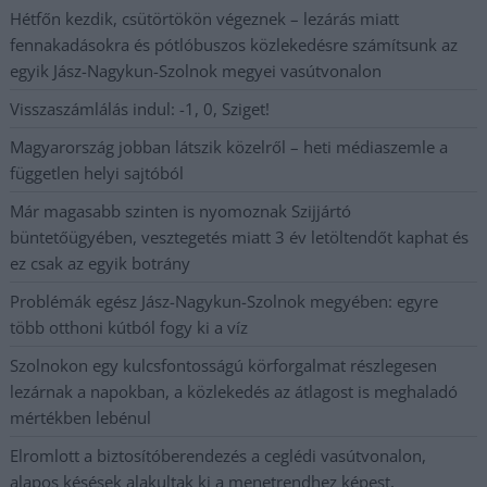
Hétfőn kezdik, csütörtökön végeznek – lezárás miatt
fennakadásokra és pótlóbuszos közlekedésre számítsunk az
egyik Jász-Nagykun-Szolnok megyei vasútvonalon
Visszaszámlálás indul: -1, 0, Sziget!
Magyarország jobban látszik közelről – heti médiaszemle a
független helyi sajtóból
Már magasabb szinten is nyomoznak Szijjártó
büntetőügyében, vesztegetés miatt 3 év letöltendőt kaphat és
ez csak az egyik botrány
Problémák egész Jász-Nagykun-Szolnok megyében: egyre
több otthoni kútból fogy ki a víz
Szolnokon egy kulcsfontosságú körforgalmat részlegesen
lezárnak a napokban, a közlekedés az átlagost is meghaladó
mértékben lebénul
Elromlott a biztosítóberendezés a ceglédi vasútvonalon,
alapos késések alakultak ki a menetrendhez képest,