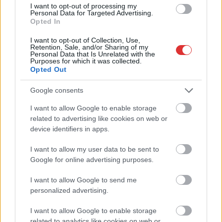
I want to opt-out of processing my
Personal Data for Targeted Advertising.
Opted In
I want to opt-out of Collection, Use,
Retention, Sale, and/or Sharing of my
Personal Data that Is Unrelated with the
Purposes for which it was collected.
Opted Out
Google consents
I want to allow Google to enable storage
related to advertising like cookies on web or
2026.08.07.
Farkas András
device identifiers in apps.
Ön szerint hogy készül a hamisítatlan szolnoki
habos isler?
I want to allow my user data to be sent to
Igazi retró klasszikus desszert, amelyet generációk óta
Google for online advertising purposes.
szeretnek, és amelyet sokan ma is próbálnak otthon
újraalkotni....
I want to allow Google to send me
personalized advertising.
Szolnok
I want to allow Google to enable storage
related to analytics like cookies on web or