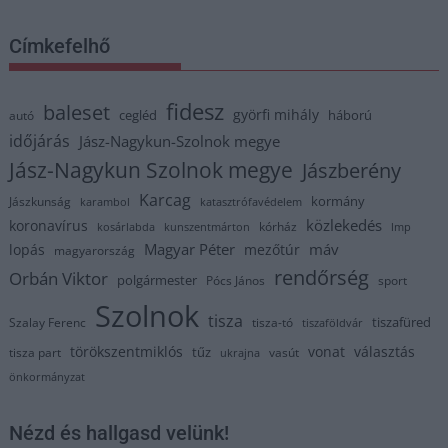
Címkefelhő
fidesz
baleset
györfi mihály
cegléd
háború
autó
időjárás
Jász-Nagykun-Szolnok megye
Jász-Nagykun Szolnok megye
Jászberény
Karcag
kormány
Jászkunság
karambol
katasztrófavédelem
közlekedés
koronavírus
kórház
kosárlabda
kunszentmárton
lmp
Magyar Péter
máv
lopás
mezőtúr
magyarország
rendőrség
Orbán Viktor
polgármester
Pócs János
sport
Szolnok
tisza
tiszafüred
Szalay Ferenc
tisza-tó
tiszaföldvár
törökszentmiklós
vonat
választás
tűz
tisza part
vasút
ukrajna
önkormányzat
Nézd és hallgasd velünk!