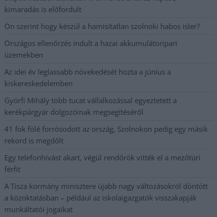
kimaradás is előfordult
Ön szerint hogy készül a hamisítatlan szolnoki habos isler?
Országos ellenőrzés indult a hazai akkumulátoripari
üzemekben
Az idei év leglassabb növekedését hozta a június a
kiskereskedelemben
Györfi Mihály több tucat vállalkozással egyeztetett a
kerékpárgyár dolgozóinak megsegítéséről
41 fok fölé forrósodott az ország, Szolnokon pedig egy másik
rekord is megdőlt
Egy telefonhívást akart, végül rendőrök vitték el a mezőtúri
férfit
A Tisza kormány minisztere újabb nagy változásokról döntött
a közoktatásban – például az iskolaigazgatók visszakapják
munkáltatói jogaikat