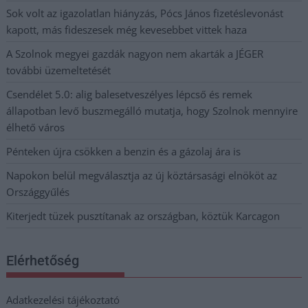
Sok volt az igazolatlan hiányzás, Pócs János fizetéslevonást
kapott, más fideszesek még kevesebbet vittek haza
A Szolnok megyei gazdák nagyon nem akarták a JÉGER
további üzemeltetését
Csendélet 5.0: alig balesetveszélyes lépcső és remek
állapotban levő buszmegálló mutatja, hogy Szolnok mennyire
élhető város
Pénteken újra csökken a benzin és a gázolaj ára is
Napokon belül megválasztja az új köztársasági elnököt az
Országgyűlés
Kiterjedt tüzek pusztítanak az országban, köztük Karcagon
Elérhetőség
Adatkezelési tájékoztató