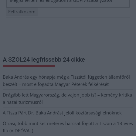
Megismertem és elfogadom a
GDPR-szabályzat
ot
Nem szeretne lemaradni semmiről? Csak egy kattintás, és hírlevelünk a
legfrissebb információkkal és exkluzív tartalmakkal hétről hétre
postaládájába érkezik!
A SZOL24 legfrissebb 24 cikke
Baka András egy hónapja még a Tiszától független államfőről
beszélt – most elfogadta Magyar Péterék felkérését
Drágább lett Magyarország, de vajon jobb is? – kemény kritika
a hazai turizmusról
A Tisza Párt Dr. Baka Andrást jelöli köztársasági elnöknek
Óriási, több mint két méteres harcsát fogott a Tiszán a 13 éves
fiú (VIDEÓVAL)