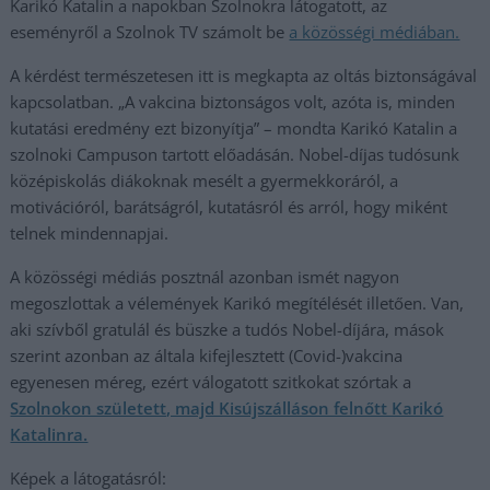
Karikó Katalin a napokban Szolnokra látogatott, az
eseményről a Szolnok TV számolt be
a közösségi médiában.
A kérdést természetesen itt is megkapta az oltás biztonságával
kapcsolatban. „A vakcina biztonságos volt, azóta is, minden
kutatási eredmény ezt bizonyítja” – mondta Karikó Katalin a
szolnoki Campuson tartott előadásán. Nobel-díjas tudósunk
középiskolás diákoknak mesélt a gyermekkoráról, a
motivációról, barátságról, kutatásról és arról, hogy miként
telnek mindennapjai.
A közösségi médiás posztnál azonban ismét nagyon
megoszlottak a vélemények Karikó megítélését illetően. Van,
aki szívből gratulál és büszke a tudós Nobel-díjára, mások
szerint azonban az általa kifejlesztett (Covid-)vakcina
egyenesen méreg, ezért válogatott szitkokat szórtak a
Szolnokon született, majd Kisújszálláson felnőtt Karikó
Katalinra.
Képek a látogatásról: