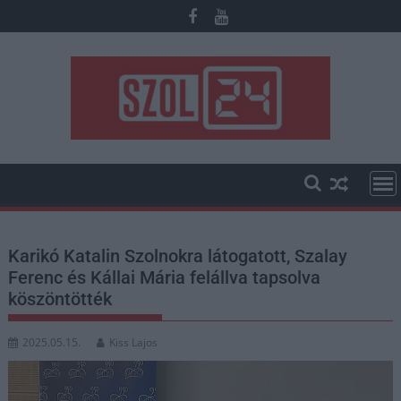
Skip
to
content
Karikó Katalin Szolnokra látogatott, Szalay
Ferenc és Kállai Mária felállva tapsolva
köszöntötték
2025.05.15.
Kiss Lajos