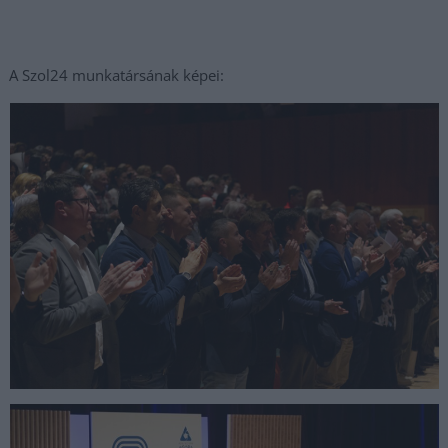
A Szol24 munkatársának képei: