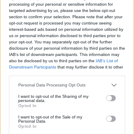
processing of your personal or sensitive information for
targeted advertising by us, please use the below opt-out
section to confirm your selection. Please note that after your
opt-out request is processed you may continue seeing
interest-based ads based on personal information utilized by
us or personal information disclosed to third parties prior to
your opt-out. You may separately opt-out of the further
disclosure of your personal information by third parties on the
IAB’s list of downstream participants. This information may
also be disclosed by us to third parties on the
IAB’s List of
2026.08.07.
Kiss Lajos
Downstream Participants
that may further disclose it to other
Szolnokon egy kulcsfontosságú körforgalmat
third parties.
részlegesen lezárnak a napokban, a közlekedés az
átlagost is meghaladó mértékben lebénul
Please note that this website/app uses one or more Google
Personal Data Processing Opt Outs
Az aszfalt olyan nagymértékben károsodott, hogy már
services and may gather and store information including but
nemigen lehet tovább húzni a javítási munkálatokat, ezzel
not limited to your visit or usage behaviour. You may click to
I want to opt-out of the Sharing of my
personal data.
grant or deny consent to Google and its third-party tags to
viszont...
Opted In
use your data for below specified purposes in below Google
Szolnok
consent section.
I want to opt-out of the Sale of my
Personal Data.
Opted In