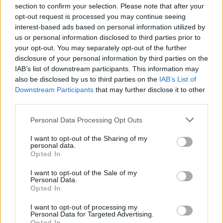
section to confirm your selection. Please note that after your
opt-out request is processed you may continue seeing
interest-based ads based on personal information utilized by
us or personal information disclosed to third parties prior to
your opt-out. You may separately opt-out of the further
disclosure of your personal information by third parties on the
IAB’s list of downstream participants. This information may
also be disclosed by us to third parties on the
IAB’s List of
2026.08.06.
Fazekas Adrián
Downstream Participants
that may further disclose it to other
A Szolnok megyei gazdák nagyon nem akarták a
third parties.
JÉGER további üzemeltetését
Please note that this website/app uses one or more Google
Personal Data Processing Opt Outs
Ahogy korábban már írtunk róla, megyei szinten
services and may gather and store information including but
alkalmazkodik a gazdálkodók döntéséhez az
not limited to your visit or usage behaviour. You may click to
I want to opt-out of the Sharing of my
Agrárminisztérium és a Nemzeti...
personal data.
grant or deny consent to Google and its third-party tags to
Opted In
JNSZ megyei hírek
use your data for below specified purposes in below Google
consent section.
I want to opt-out of the Sale of my
Personal Data.
Opted In
I want to opt-out of processing my
Personal Data for Targeted Advertising.
Opted In