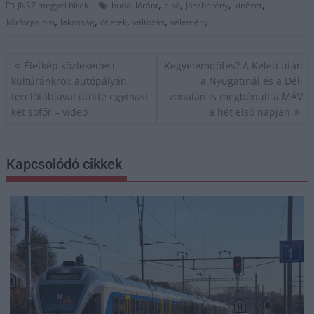
,
,
,
,
JNSZ megyei hírek
budai lóránt
első
Jászberény
kinézet
,
,
,
,
körforgalom
lakosság
ötletek
változás
vélemény
Bejegyzés
Életkép közlekedési
Kegyelemdöfés? A Keleti után
navigáció
kultúránkról: autópályán,
a Nyugatinál és a Déli
terelőtáblával ütötte egymást
vonalán is megbénult a MÁV
két sofőr – videó
a hét első napján
Kapcsolódó cikkek