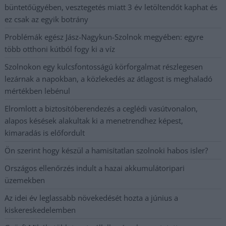
büntetőügyében, vesztegetés miatt 3 év letöltendőt kaphat és
ez csak az egyik botrány
Problémák egész Jász-Nagykun-Szolnok megyében: egyre
több otthoni kútból fogy ki a víz
Szolnokon egy kulcsfontosságú körforgalmat részlegesen
lezárnak a napokban, a közlekedés az átlagost is meghaladó
mértékben lebénul
Elromlott a biztosítóberendezés a ceglédi vasútvonalon,
alapos késések alakultak ki a menetrendhez képest,
kimaradás is előfordult
Ön szerint hogy készül a hamisítatlan szolnoki habos isler?
Országos ellenőrzés indult a hazai akkumulátoripari
üzemekben
Az idei év leglassabb növekedését hozta a június a
kiskereskedelemben