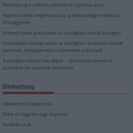
Pénteken újra csökken a benzin és a gázolaj ára is
Napokon belül megválasztja az új köztársasági elnököt az
Országgyűlés
Kiterjedt tüzek pusztítanak az országban, köztük Karcagon
Harmadfokú hőségriasztás az országban: Szolnokon klímát
javítottak, helikoptereket is bevetettek a tüzeknél
A zárkában rosszul lett, elájult – ilyen körülményekről
számoltak be a szolnoki börtönből
Elérhetőség
Adatkezelési tájékoztató
Etikai és függetlenségi alapelvek
Hirdetési árak