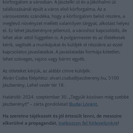
körforgalom a városban. A Jásztelki út és a Jákóhalmi út
találkozásánál épült a város első körforgalma. Az a
városvezetés szándéka, hogy a körforgalom belső részére, a
meglévő növényzet mellett valamilyen tárgyat, alkotást helyez
el. Ez lehet Jászberényre jellemző, a városhoz kapcsolódó, de
lehet akár attól független is. A polgármester és az illetékesek
kérik, segítsék a munkájukat és küldjék el részükre az ezzel
kapcsolatos javaslataikat. A javaslatadás formája kötetlen,
lehet szöveges, rajzos vagy bármi egyéb.
Az ötleteket kérjük, az alábbi címre küldjék:
Alvári Csaba főépítész:
alvari.csaba@jaszbereny.hu
, 5100
Jászberény, Lehel vezér tér 18.
Határidő: 2024. szeptember 30. „Tegyük közösen még szebbé
Jászberényt!” – zárta gondolatait
Budai Lóránt.
Ha szeretne tájékozott és jól értesült lenni, de messzire
elkerülné a propagandát,
iratkozzon fel hírlevelünkre
!