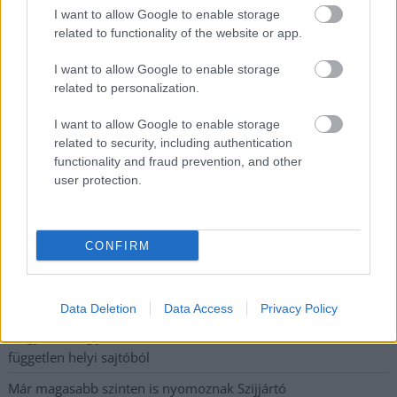
I want to allow Google to enable storage
legfrissebb információkkal és exkluzív tartalmakkal hétről hétre
related to functionality of the website or app.
postaládájába érkezik!
I want to allow Google to enable storage
related to personalization.
A SZOL24 legfrissebb 24 cikke
I want to allow Google to enable storage
related to security, including authentication
A Tisza Párt Dr. Baka Andrást jelöli köztársasági elnöknek
functionality and fraud prevention, and other
Óriási, több mint két méteres harcsát fogott a Tiszán a 13 éves
user protection.
fiú (VIDEÓVAL)
Hétfőn kezdik, csütörtökön végeznek – lezárás miatt
CONFIRM
fennakadásokra és pótlóbuszos közlekedésre számítsunk az
egyik Jász-Nagykun-Szolnok megyei vasútvonalon
Visszaszámlálás indul: -1, 0, Sziget!
Data Deletion
Data Access
Privacy Policy
Magyarország jobban látszik közelről – heti médiaszemle a
független helyi sajtóból
Már magasabb szinten is nyomoznak Szijjártó