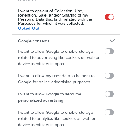
I want to opt-out of Collection, Use,
Retention, Sale, and/or Sharing of my
Personal Data that Is Unrelated with the
Purposes for which it was collected.
Opted Out
Google consents
I want to allow Google to enable storage
related to advertising like cookies on web or
device identifiers in apps.
I want to allow my user data to be sent to
Hírlevél feliratkozás
Google for online advertising purposes.
Adja meg keresztnevét:
Adja
I want to allow Google to send me
meg e-mail címét:
personalized advertising.
Megismertem és elfogadom a
GDPR-szabályzat
ot
I want to allow Google to enable storage
related to analytics like cookies on web or
device identifiers in apps.
Nem szeretne lemaradni semmiről? Csak egy kattintás, és hírlevelünk a