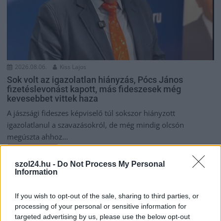
2026.08.06.
Kiss Lajos
Sok volt az igazolatlan hiányzás, Pócs János
fizetéslevonást kapott, más fideszesek még
kevesebbet vittek haza
A jászsági fideszes képviselő túl sokszor hiányzott
igazolatlanul a szavazásokról, de még mindig olcsón
megúszta ahhoz...
JNSZ megyei hírek
szol24.hu -
Do Not Process My Personal
Information
If you wish to opt-out of the sale, sharing to third parties, or
processing of your personal or sensitive information for
targeted advertising by us, please use the below opt-out