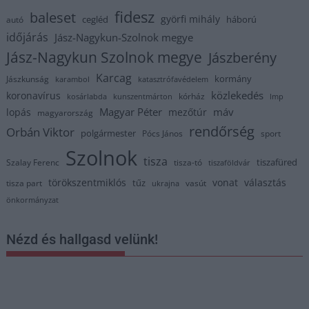
fidesz
baleset
györfi mihály
cegléd
háború
autó
időjárás
Jász-Nagykun-Szolnok megye
Jász-Nagykun Szolnok megye
Jászberény
Karcag
kormány
Jászkunság
karambol
katasztrófavédelem
közlekedés
koronavírus
kórház
kosárlabda
kunszentmárton
lmp
Magyar Péter
máv
lopás
mezőtúr
magyarország
rendőrség
Orbán Viktor
polgármester
Pócs János
sport
Szolnok
tisza
tiszafüred
Szalay Ferenc
tisza-tó
tiszaföldvár
törökszentmiklós
vonat
választás
tűz
tisza part
vasút
ukrajna
önkormányzat
Nézd és hallgasd velünk!