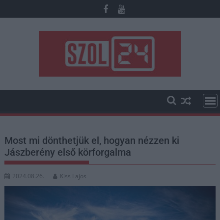
Skip
to
content
Most mi dönthetjük el, hogyan nézzen ki
Jászberény első körforgalma
2024.08.26.
Kiss Lajos