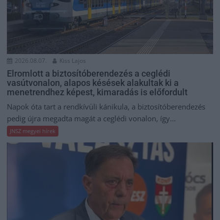
2026.08.07.
Kiss Lajos
Elromlott a biztosítóberendezés a ceglédi
vasútvonalon, alapos késések alakultak ki a
menetrendhez képest, kimaradás is előfordult
Napok óta tart a rendkívüli kánikula, a biztosítóberendezés
pedig újra megadta magát a ceglédi vonalon, így...
JNSZ megyei hírek