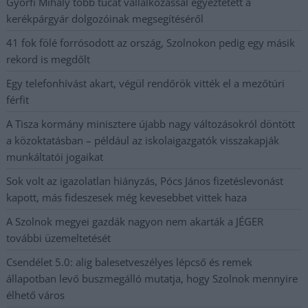
Györfi Mihály több tucat vállalkozással egyeztetett a
kerékpárgyár dolgozóinak megsegítéséről
41 fok fölé forrósodott az ország, Szolnokon pedig egy másik
rekord is megdőlt
Egy telefonhívást akart, végül rendőrök vitték el a mezőtúri
férfit
A Tisza kormány minisztere újabb nagy változásokról döntött
a közoktatásban – például az iskolaigazgatók visszakapják
munkáltatói jogaikat
Sok volt az igazolatlan hiányzás, Pócs János fizetéslevonást
kapott, más fideszesek még kevesebbet vittek haza
A Szolnok megyei gazdák nagyon nem akarták a JÉGER
további üzemeltetését
Csendélet 5.0: alig balesetveszélyes lépcső és remek
állapotban levő buszmegálló mutatja, hogy Szolnok mennyire
élhető város