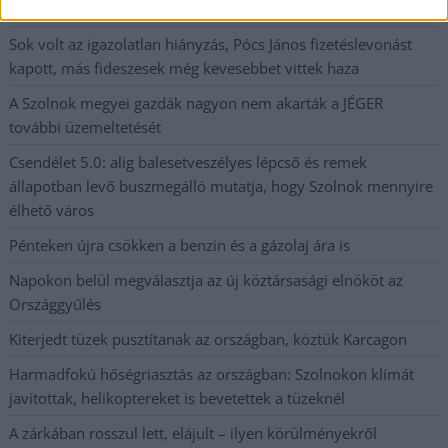
munkáltatói jogaikat
Sok volt az igazolatlan hiányzás, Pócs János fizetéslevonást
kapott, más fideszesek még kevesebbet vittek haza
A Szolnok megyei gazdák nagyon nem akarták a JÉGER
további üzemeltetését
Csendélet 5.0: alig balesetveszélyes lépcső és remek
állapotban levő buszmegálló mutatja, hogy Szolnok mennyire
élhető város
Pénteken újra csökken a benzin és a gázolaj ára is
Napokon belül megválasztja az új köztársasági elnököt az
Országgyűlés
Kiterjedt tüzek pusztítanak az országban, köztük Karcagon
Harmadfokú hőségriasztás az országban: Szolnokon klímát
javítottak, helikoptereket is bevetettek a tüzeknél
A zárkában rosszul lett, elájult – ilyen körülményekről