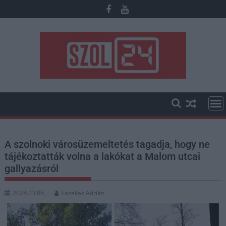
Skip
to
content
A szolnoki városüzemeltetés tagadja, hogy ne
tájékoztatták volna a lakókat a Malom utcai
gallyazásról
2024.03.06.
Fazekas Adrián