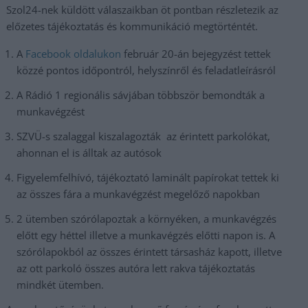
Szol24-nek küldött válaszaikban öt pontban részletezik az
előzetes tájékoztatás és kommunikáció megtörténtét.
A
Facebook oldalukon
február 20-án bejegyzést tettek
közzé pontos időpontról, helyszínről és feladatleírásról
A Rádió 1 regionális sávjában többször bemondták a
munkavégzést
SZVÜ-s szalaggal kiszalagozták az érintett parkolókat,
ahonnan el is álltak az autósok
Figyelemfelhívó, tájékoztató laminált papírokat tettek ki
az összes fára a munkavégzést megelőző napokban
2 ütemben szórólapoztak a környéken, a munkavégzés
előtt egy héttel illetve a munkavégzés előtti napon is. A
szórólapokból az összes érintett társasház kapott, illetve
az ott parkoló összes autóra lett rakva tájékoztatás
mindkét ütemben.