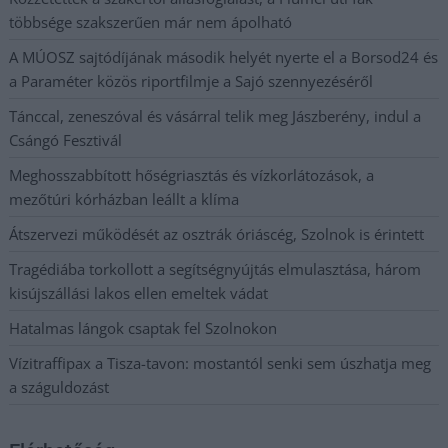
többsége szakszerűen már nem ápolható
A MÚOSZ sajtódíjának második helyét nyerte el a Borsod24 és
a Paraméter közös riportfilmje a Sajó szennyezéséről
Tánccal, zeneszóval és vásárral telik meg Jászberény, indul a
Csángó Fesztivál
Meghosszabbított hőségriasztás és vízkorlátozások, a
mezőtúri kórházban leállt a klíma
Átszervezi működését az osztrák óriáscég, Szolnok is érintett
Tragédiába torkollott a segítségnyújtás elmulasztása, három
kisújszállási lakos ellen emeltek vádat
Hatalmas lángok csaptak fel Szolnokon
Vízitraffipax a Tisza-tavon: mostantól senki sem úszhatja meg
a száguldozást