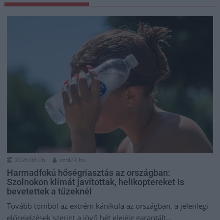
2026.08.06.
szol24.hu
Harmadfokú hőségriasztás az országban:
Szolnokon klímát javítottak, helikoptereket is
bevetettek a tüzeknél
Tovább tombol az extrém kánikula az országban, a jelenlegi
előrejelzések szerint a jövő hét elejéig garantált...