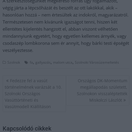
A szerkesztőségünket megkereső forrás úgy fogalmazott,
végig járta a lépcsőházát és beszélt az ott lakókkal, akik –
hasonlóan hozzá – nem értesültek az indokról, magyarázatról.
Természetesen nem kívánunk igazságot tenni, hiszen két
ellentétes kijelentés hangzott el, abban viszont vélhetően
mindannyiunk egyetért, hogy egyetlen kellemes árnyék, vagy
csodaszép lombkorona sem ér annyit, hogy bárki testi épségét
veszélyeztesse.
,
,
,
Szolnok
fa
gallyazás
malom utca
Szolnoki Városüzemeltetés
Bejegyzés
Fedezze fel a vasút
Országos DK-Momentum
navigáció
történelmének varázsát a 10.
megállapodás született,
Szolnoki Országos
Szolnokon visszaléptették
Vasúttörténeti és
Miskolczi Lászlót
Vasútmodell Kiállításon
Kapcsolódó cikkek