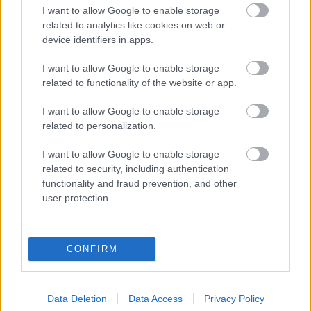
Hírlevél feliratkozás
I want to allow Google to enable storage
related to analytics like cookies on web or
Adja meg keresztnevét:
Adja
device identifiers in apps.
meg e-mail címét:
Megismertem és elfogadom a
GDPR-szabályzat
ot
I want to allow Google to enable storage
related to functionality of the website or app.
I want to allow Google to enable storage
Nem szeretne lemaradni semmiről? Csak egy kattintás, és hírlevelünk a
related to personalization.
legfrissebb információkkal és exkluzív tartalmakkal hétről hétre
I want to allow Google to enable storage
postaládájába érkezik!
related to security, including authentication
functionality and fraud prevention, and other
user protection.
A SZOL24 legfrissebb 24 cikke
Egy telefonhívást akart, végül rendőrök vitték el a mezőtúri
CONFIRM
férfit
A Tisza kormány minisztere újabb nagy változásokról döntött
Data Deletion
Data Access
Privacy Policy
a közoktatásban – például az iskolaigazgatók visszakapják