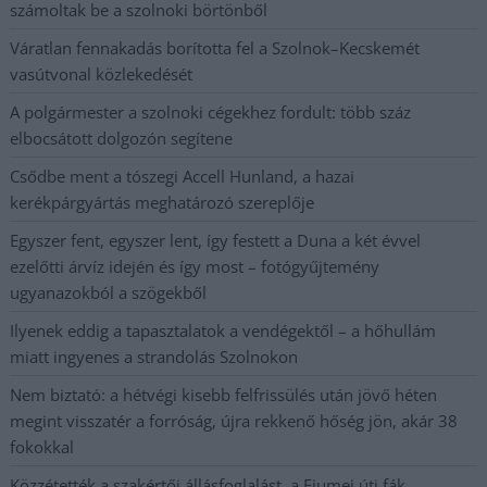
számoltak be a szolnoki börtönből
Váratlan fennakadás borította fel a Szolnok–Kecskemét
vasútvonal közlekedését
A polgármester a szolnoki cégekhez fordult: több száz
elbocsátott dolgozón segítene
Csődbe ment a tószegi Accell Hunland, a hazai
kerékpárgyártás meghatározó szereplője
Egyszer fent, egyszer lent, így festett a Duna a két évvel
ezelőtti árvíz idején és így most – fotógyűjtemény
ugyanazokból a szögekből
Ilyenek eddig a tapasztalatok a vendégektől – a hőhullám
miatt ingyenes a strandolás Szolnokon
Nem biztató: a hétvégi kisebb felfrissülés után jövő héten
megint visszatér a forróság, újra rekkenő hőség jön, akár 38
fokokkal
Közzétették a szakértői állásfoglalást, a Fiumei úti fák