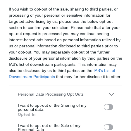
intézkedéseket vezettek be...
If you wish to opt-out of the sale, sharing to third parties, or
Szolnok
processing of your personal or sensitive information for
targeted advertising by us, please use the below opt-out
section to confirm your selection. Please note that after your
opt-out request is processed you may continue seeing
interest-based ads based on personal information utilized by
us or personal information disclosed to third parties prior to
your opt-out. You may separately opt-out of the further
disclosure of your personal information by third parties on the
IAB’s list of downstream participants. This information may
also be disclosed by us to third parties on the
IAB’s List of
Downstream Participants
that may further disclose it to other
third parties.
Please note that this website/app uses one or more Google
Personal Data Processing Opt Outs
services and may gather and store information including but
2026.08.06.
Horváth Zsolt
not limited to your visit or usage behaviour. You may click to
I want to opt-out of the Sharing of my
personal data.
A polgármester a szolnoki cégekhez fordult: több
grant or deny consent to Google and its third-party tags to
Opted In
száz elbocsátott dolgozón segítene
use your data for below specified purposes in below Google
consent section.
Munkalehetőséget kér a térség vállalkozásaitól Szolnok
I want to opt-out of the Sale of my
Personal Data.