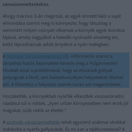
városüzemeltetéshez.
Ahogy március 3-án megírtuk, az egyik érintett lakó a saját
elmondása szerint meg is könnyezte, hogy látszólag a
semmiért milyen csúnyán elbántak a környék egyik ikonikus
fájával, amely nagyjából a hetedik-nyolcadik emeletig ért,
kettő lépcsőháznak adott árnyékot a nyári melegben.
A
Szolnoki Városüzemeltetési Kft
. információi szerint a
társasház közös képviselete kereste meg a Polgármesteri
Hivatalt azzal a problémával, hogy az elszáradt gallyak
potyognak a fáról, ami balesetveszélyes helyzeteket idézhet
elő. A főkertész a helyszíni szemle során ezt megerősítette.
Hozzátették, a környékbeli nyárfák elkezdtek visszaszáradni,
ráadásul túl is nőttek, „ilyen urbán környezetben nem érzik jól
magukat, szűk nekik az élettér.”
A
szolnoki városüzemeltetés
tehát egyszerű szakmai okokkal
indokolta a nyárfa gallyazását. És mi van a tájékoztatással? A