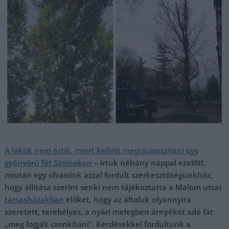
A lakók nem értik, miért kellett megcsupaszítani egy
gyönyörű fát Szolnokon
– írtuk néhány nappal ezelőtt,
miután egy olvasónk azzal fordult szerkesztőségünkhöz,
hogy állítása szerint senki nem tájékoztatta a Malom utcai
társasházakban
élőket, hogy az általuk olyannyira
szeretett, terebélyes, a nyári melegben árnyékot adó fát
„meg fogják csonkítani”. Kérdésekkel fordultunk a