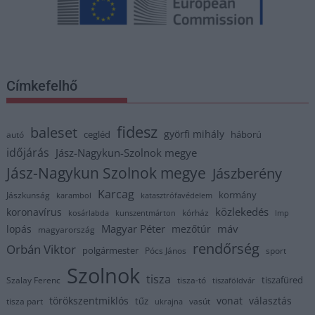
Címkefelhő
fidesz
baleset
györfi mihály
cegléd
háború
autó
időjárás
Jász-Nagykun-Szolnok megye
Jász-Nagykun Szolnok megye
Jászberény
Karcag
kormány
Jászkunság
karambol
katasztrófavédelem
közlekedés
koronavírus
kórház
kosárlabda
kunszentmárton
lmp
Magyar Péter
máv
lopás
mezőtúr
magyarország
rendőrség
Orbán Viktor
polgármester
Pócs János
sport
Szolnok
tisza
tiszafüred
Szalay Ferenc
tisza-tó
tiszaföldvár
törökszentmiklós
vonat
választás
tűz
tisza part
vasút
ukrajna