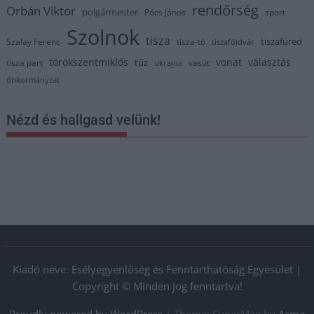
rendőrség
Orbán Viktor
polgármester
Pócs János
sport
Szolnok
tisza
tiszafüred
Szalay Ferenc
tisza-tó
tiszaföldvár
törökszentmiklós
vonat
választás
tűz
tisza part
vasút
ukrajna
önkormányzat
Nézd és hallgasd velünk!
Kiadó neve: Esélyegyenlőség és Fenntarthatóság Egyesület |
Copyright © Minden jog fenntartva!