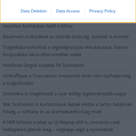
Tánccal, zeneszóval és vásárral telik meg Jászberény, indul a
Csángó Fesztivál
Data Deletion
Data Access
Privacy Policy
Meghosszabbított hőségriasztás és vízkorlátozások, a
mezőtúri kórházban leállt a klíma
Átszervezi működését az osztrák óriáscég, Szolnok is érintett
Tragédiába torkollott a segítségnyújtás elmulasztása, három
kisújszállási lakos ellen emeltek vádat
Hatalmas lángok csaptak fel Szolnokon
Vízitraffipax a Tisza-tavon: mostantól senki sem úszhatja meg
a száguldozást
Szolnokra is megérkezik a nyár eddigi legkeményebb napja
Már Szolnokon is korlátozások léptek életbe a tartós hatalmas
hőség, a vízhiány és az áramtakarékosság miatt
A NER kihúzta a talajt az Új Néplap alól is, immáron csak
hetilapként jelenik meg – végképp vége a nyomtatott