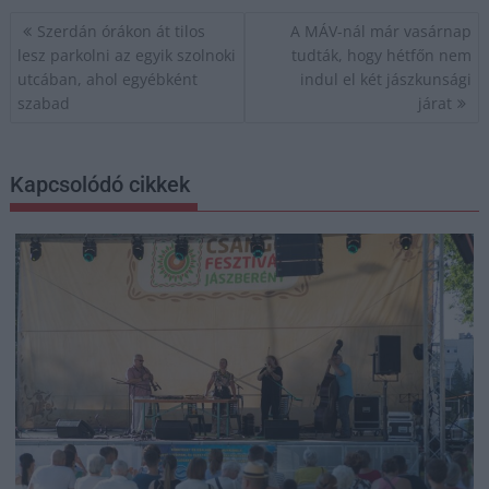
Bejegyzés
Szerdán órákon át tilos
A MÁV-nál már vasárnap
navigáció
lesz parkolni az egyik szolnoki
tudták, hogy hétfőn nem
utcában, ahol egyébként
indul el két jászkunsági
szabad
járat
Kapcsolódó cikkek