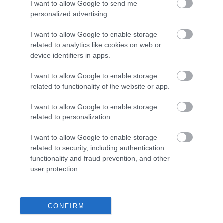
I want to allow Google to send me
personalized advertising.
A SZOL24 legfrissebb 24 cikke
I want to allow Google to enable storage
related to analytics like cookies on web or
Egyszer fent, egyszer lent, így festett a Duna a két évvel
device identifiers in apps.
ezelőtti árvíz idején és így most – fotógyűjtemény
I want to allow Google to enable storage
ugyanazokból a szögekből
related to functionality of the website or app.
Ilyenek eddig a tapasztalatok a vendégektől – a hőhullám
miatt ingyenes a strandolás Szolnokon
I want to allow Google to enable storage
related to personalization.
Nem biztató: a hétvégi kisebb felfrissülés után jövő héten
megint visszatér a forróság, újra rekkenő hőség jön, akár 38
I want to allow Google to enable storage
fokokkal
related to security, including authentication
functionality and fraud prevention, and other
Közzétették a szakértői állásfoglalást, a Fiumei úti fák
user protection.
többsége szakszerűen már nem ápolható
A MÚOSZ sajtódíjának második helyét nyerte el a Borsod24 és
a Paraméter közös riportfilmje a Sajó szennyezéséről
CONFIRM