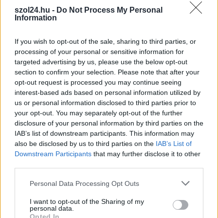
szol24.hu -
Do Not Process My Personal
Information
If you wish to opt-out of the sale, sharing to third parties, or
2026.08.05.
Fazekas Adrián
processing of your personal or sensitive information for
Tragédiába torkollott a segítségnyújtás
targeted advertising by us, please use the below opt-out
elmulasztása, három kisújszállási lakos ellen
section to confirm your selection. Please note that after your
emeltek vádat
opt-out request is processed you may continue seeing
Halálos kimenetelű közúti baleset gondatlan okozása,
interest-based ads based on personal information utilized by
segítségnyújtás elmulasztása és bűnpártolás miatt áll bíróság
us or personal information disclosed to third parties prior to
elé három kisújszállási...
your opt-out. You may separately opt-out of the further
disclosure of your personal information by third parties on the
JNSZ megyei hírek
IAB’s list of downstream participants. This information may
also be disclosed by us to third parties on the
IAB’s List of
Downstream Participants
that may further disclose it to other
third parties.
Please note that this website/app uses one or more Google
Personal Data Processing Opt Outs
services and may gather and store information including but
not limited to your visit or usage behaviour. You may click to
I want to opt-out of the Sharing of my
personal data.
grant or deny consent to Google and its third-party tags to
Opted In