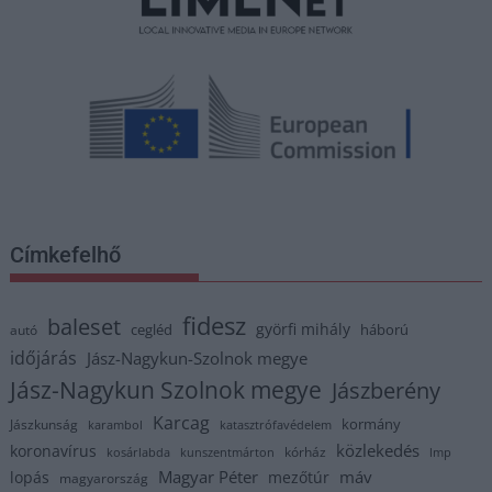
Címkefelhő
fidesz
baleset
györfi mihály
cegléd
háború
autó
időjárás
Jász-Nagykun-Szolnok megye
Jász-Nagykun Szolnok megye
Jászberény
Karcag
kormány
Jászkunság
karambol
katasztrófavédelem
közlekedés
koronavírus
kórház
kosárlabda
kunszentmárton
lmp
Magyar Péter
máv
lopás
mezőtúr
magyarország