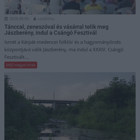
2026.08.05.
szol24.hu
Tánccal, zeneszóval és vásárral telik meg
Jászberény, indul a Csángó Fesztivál
Ismét a Kárpát-medencei folklór és a hagyományőrzés
központjává válik Jászberény, ma indul a XXXIV. Csángó
Fesztivált....
JNSZ megyei hírek