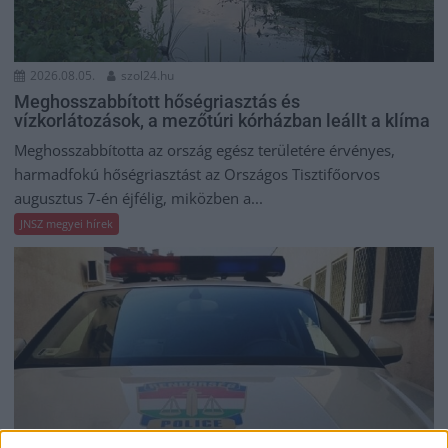
2026.08.05.
szol24.hu
Meghosszabbított hőségriasztás és
vízkorlátozások, a mezőtúri kórházban leállt a klíma
Meghosszabbította az ország egész területére érvényes,
harmadfokú hőségriasztást az Országos Tisztifőorvos
augusztus 7-én éjfélig, miközben a...
JNSZ megyei hírek