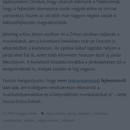
tájékoztatom Önöket, hogy sikerült elérnünk a Telekomnál,
hogy a fejlesztés ütemezése során vegyék előre az oncsai
városrészt, hiszen az ott élők már nagyon régóta várják a
hálózatfejlesztés megvalósítását.
Jelenleg a Kiss János utcában és a Zrínyi utcában zajlanak a
munkálatok, ám a következő hetekben már az Oncsán is
elkezdődhet a kivitelezés. Az optikai kábel legtöbb helyen a
járda alatt fut át, ezért több kilométer hosszan épül új járda
Mezőtúron. A kivitelező feladata továbbá a járdaépítésen túl a
tereprendezés is, melyet szintén el fog végezni.
Fontos hangsúlyozni, hogy
nem
önkormányzati
fejlesztésről
van szó,
ám kollégáim rendszeresen ellenőrzik a
munkafolyamatokat és a helyreállítási munkálatokat is” – tette
hozzá Szűcs Dániel.
,
,
,
,
JNSZ megyei hírek
fejlesztések
járda
kábeles
mezőtúr
,
,
,
munkálatok
optikai
polgármester
telekom