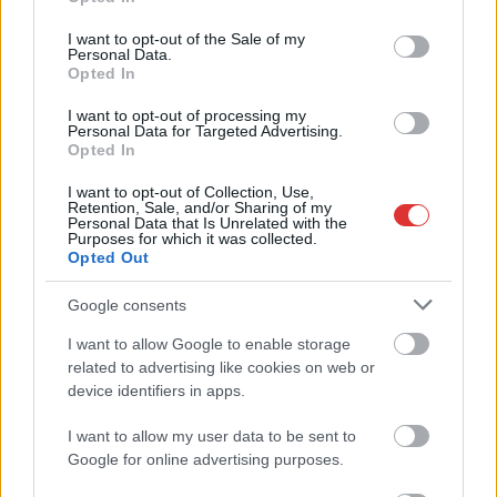
use your data for below specified purposes in below Google
consent section.
I want to opt-out of the Sale of my
Personal Data.
Opted In
I want to opt-out of processing my
Personal Data for Targeted Advertising.
Opted In
I want to opt-out of Collection, Use,
Retention, Sale, and/or Sharing of my
Personal Data that Is Unrelated with the
Hírlevél feliratkozás
Purposes for which it was collected.
Opted Out
Adja meg keresztnevét:
Adja
Google consents
meg e-mail címét:
Megismertem és elfogadom a
GDPR-szabályzat
ot
I want to allow Google to enable storage
related to advertising like cookies on web or
device identifiers in apps.
Nem szeretne lemaradni semmiről? Csak egy kattintás, és hírlevelünk a
I want to allow my user data to be sent to
legfrissebb információkkal és exkluzív tartalmakkal hétről hétre
Google for online advertising purposes.
postaládájába érkezik!