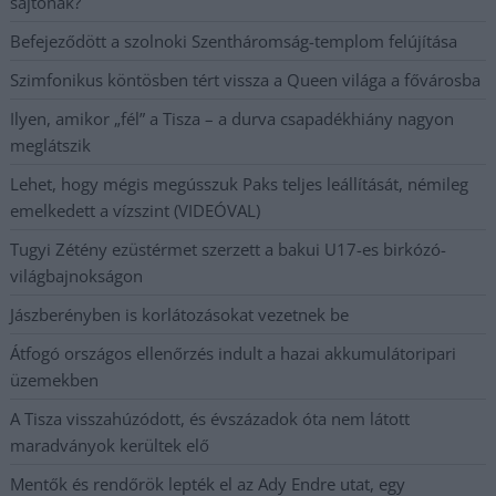
sajtónak?
Befejeződött a szolnoki Szentháromság-templom felújítása
Szimfonikus köntösben tért vissza a Queen világa a fővárosba
Ilyen, amikor „fél” a Tisza – a durva csapadékhiány nagyon
meglátszik
Lehet, hogy mégis megússzuk Paks teljes leállítását, némileg
emelkedett a vízszint (VIDEÓVAL)
Tugyi Zétény ezüstérmet szerzett a bakui U17-es birkózó-
világbajnokságon
Jászberényben is korlátozásokat vezetnek be
Átfogó országos ellenőrzés indult a hazai akkumulátoripari
üzemekben
A Tisza visszahúzódott, és évszázadok óta nem látott
maradványok kerültek elő
Mentők és rendőrök lepték el az Ady Endre utat, egy