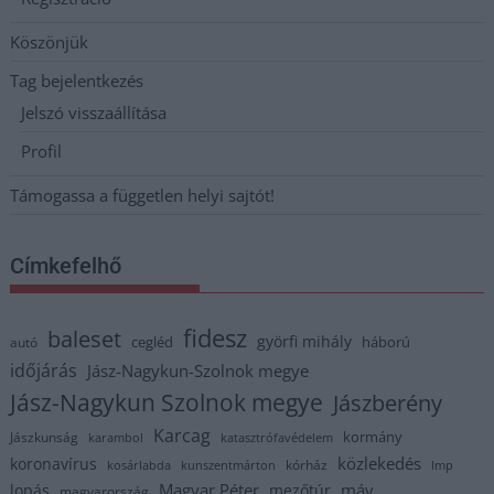
Köszönjük
Tag bejelentkezés
Jelszó visszaállítása
Profil
Támogassa a független helyi sajtót!
Címkefelhő
fidesz
baleset
györfi mihály
cegléd
háború
autó
időjárás
Jász-Nagykun-Szolnok megye
Jász-Nagykun Szolnok megye
Jászberény
Karcag
kormány
Jászkunság
karambol
katasztrófavédelem
közlekedés
koronavírus
kórház
kosárlabda
kunszentmárton
lmp
Magyar Péter
máv
lopás
mezőtúr
magyarország