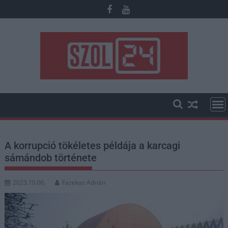
Skip
to
content
A korrupció tökéletes példája a karcagi
sámándob története
2023.10.06.
Fazekas Adrián