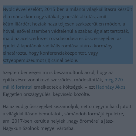
Nyolc évvel ezelőtt, 2015-ben a milánói világkiállításra készült
el a már akkor nagy vitákat generáló alkotás, amit
kétmilliárdért hoztak haza teljesen szakszerűtlen módon, a
hóval, esővel szemben védtelenül a szabad ég alatt tartották,
majd az acélszerkezet rozsdásodása és összességében az
épület állapotának radikális romlása után a kormány
elhatározta, hogy konferenciaközpontot, vagy
sztyeppemúzeumot (!!) csinál belőle.
Szeptember végén mi is beszámoltunk arról, hogy az
építkezésre vonatkozó szerződést módosították,
még 270
millió forinttal
emelkedtek a költségek – ezt
Hadházy Ákos
független országgyűlési képviselő közölte.
Ha az eddigi összegeket kiszámoljuk, nettó négymilliárd jutott
a világkiállításon bemutatott, sámándob formájú épületre,
ami 2017-ben került a helyiek „nagy örömére” a Jász-
Nagykun-Szolnok megyei városba.