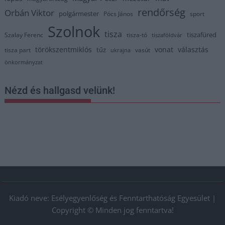
rendőrség
Orbán Viktor
polgármester
Pócs János
sport
Szolnok
tisza
tiszafüred
Szalay Ferenc
tisza-tó
tiszaföldvár
törökszentmiklós
vonat
választás
tűz
tisza part
vasút
ukrajna
önkormányzat
Nézd és hallgasd velünk!
Kiadó neve: Esélyegyenlőség és Fenntarthatóság Egyesület |
Copyright © Minden jog fenntartva!