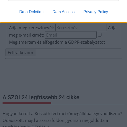
Data Deletion
Data Access
Privacy Policy
Hírlevél feliratkozás
Adja meg keresztnevét:
Adja
meg e-mail címét:
Megismertem és elfogadom a
GDPR-szabályzat
ot
Nem szeretne lemaradni semmiről? Csak egy kattintás, és hírlevelünk a
legfrissebb információkkal és exkluzív tartalmakkal hétről hétre
postaládájába érkezik!
A SZOL24 legfrissebb 24 cikke
Hogyan került a Kossuth téri metrómegállóba egy vaddisznó?
Odaúszott, majd a szárazföldön gyorsan megoldotta a