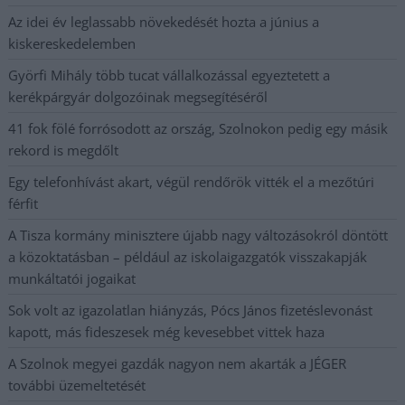
Az idei év leglassabb növekedését hozta a június a
kiskereskedelemben
Györfi Mihály több tucat vállalkozással egyeztetett a
kerékpárgyár dolgozóinak megsegítéséről
41 fok fölé forrósodott az ország, Szolnokon pedig egy másik
rekord is megdőlt
Egy telefonhívást akart, végül rendőrök vitték el a mezőtúri
férfit
A Tisza kormány minisztere újabb nagy változásokról döntött
a közoktatásban – például az iskolaigazgatók visszakapják
munkáltatói jogaikat
Sok volt az igazolatlan hiányzás, Pócs János fizetéslevonást
kapott, más fideszesek még kevesebbet vittek haza
A Szolnok megyei gazdák nagyon nem akarták a JÉGER
további üzemeltetését