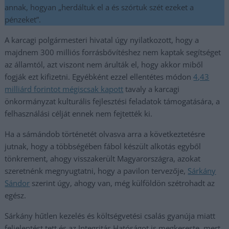
annak, hogyan „herdáltuk el a és szórtuk szét ezeket a
pénzeket”.
A karcagi polgármesteri hivatal úgy nyilatkozott, hogy a
majdnem 300 milliós forrásbővítéshez nem kaptak segítséget
az államtól, azt viszont nem árulták el, hogy akkor miből
fogják ezt kifizetni. Egyébként ezzel ellentétes módon
4,43
milliárd forintot mégiscsak kapott
tavaly a karcagi
önkormányzat kulturális fejlesztési feladatok támogatására, a
felhasználási célját ennek nem fejtették ki.
Ha a sámándob történetét olvasva arra a következtetésre
jutnak, hogy a többségében fábol készült alkotás egyből
tönkrement, ahogy visszakerült Magyarországra, azokat
szeretnénk megnyugtatni, hogy a pavilon tervezője,
Sárkány
Sándor
szerint úgy, ahogy van, még külföldön szétrohadt az
egész.
Sárkány hűtlen kezelés és költségvetési csalás gyanúja miatt
feljelentést tett és az Integritás Hatóságot is megkereste, mert