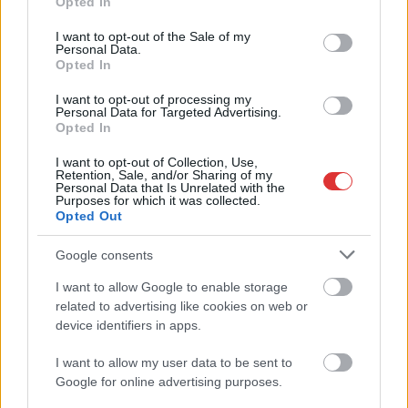
Opted In
megyében: egyre több otthoni kútból fogy ki a víz
use your data for below specified purposes in below Google
consent section.
I want to opt-out of the Sale of my
Azok a kutak, ahol elég mélyre fúrtak, aránylag rendben
Personal Data.
vannak, ám a gyakoribb, gyűrűs kutak némelyike...
Opted In
JNSZ megyei hírek
I want to opt-out of processing my
Personal Data for Targeted Advertising.
Opted In
I want to opt-out of Collection, Use,
Retention, Sale, and/or Sharing of my
Personal Data that Is Unrelated with the
Purposes for which it was collected.
Opted Out
Google consents
I want to allow Google to enable storage
related to advertising like cookies on web or
device identifiers in apps.
I want to allow my user data to be sent to
2026.08.07.
Kiss Lajos
Google for online advertising purposes.
Elromlott a biztosítóberendezés a ceglédi