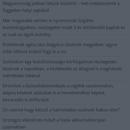
Magyarország jobban látszik közelről – heti médiaszemle a
független helyi sajtóból
Már magasabb szinten is nyomoznak Szijjártó
büntetőügyében, vesztegetés miatt 3 év letöltendőt kaphat és
ez csak az egyik botrány
Problémák egész Jász-Nagykun-Szolnok megyében: egyre
több otthoni kútból fogy ki a víz
Szolnokon egy kulcsfontosságú körforgalmat részlegesen
lezárnak a napokban, a közlekedés az átlagost is meghaladó
mértékben lebénul
Elromlott a biztosítóberendezés a ceglédi vasútvonalon,
alapos késések alakultak ki a menetrendhez képest,
kimaradás is előfordult
Ön szerint hogy készül a hamisítatlan szolnoki habos isler?
Országos ellenőrzés indult a hazai akkumulátoripari
üzemekben