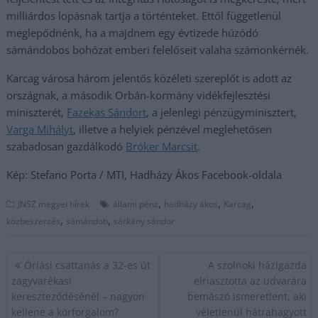
milliárdos lopásnak tartja a történteket. Ettől függetlenül
meglepődnénk, ha a majdnem egy évtizede húzódó
sámándobos bohózat emberi felelőseit valaha számonkérnék.
Karcag városa három jelentős közéleti szereplőt is adott az
országnak, a második Orbán-kormány vidékfejlesztési
miniszterét,
Fazekas Sándort
, a jelenlegi pénzügyminisztert,
Varga Mihályt
, illetve a helyiek pénzével meglehetősen
szabadosan gazdálkodó
Bróker Marcsit
.
Kép: Stefano Porta / MTI, Hadházy Ákos Facebook-oldala
,
,
,
JNSZ megyei hírek
állami pénz
hadházy ákos
Karcag
,
,
közbeszerzés
sámándob
sárkány sándor
Bejegyzés
Óriási csattanás a 32-es út
A szolnoki házigazda
navigáció
zagyvarékasi
elriasztotta az udvarára
kereszteződésénél – nagyon
bemászó ismeretlent, aki
kellene a körforgalom?
véletlenül hátrahagyott