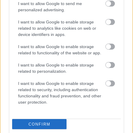
vasútvonalon, alapos késések alakultak ki a
I want to allow Google to send me
menetrendhez képest, kimaradás is előfordult
personalized advertising.
Napok óta tart a rendkívüli kánikula, a biztosítóberendezés
I want to allow Google to enable storage
pedig újra megadta magát a ceglédi vonalon, így...
related to analytics like cookies on web or
JNSZ megyei hírek
device identifiers in apps.
I want to allow Google to enable storage
related to functionality of the website or app.
I want to allow Google to enable storage
related to personalization.
I want to allow Google to enable storage
related to security, including authentication
functionality and fraud prevention, and other
user protection.
CONFIRM