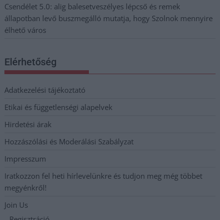
Csendélet 5.0: alig balesetveszélyes lépcső és remek
állapotban levő buszmegálló mutatja, hogy Szolnok mennyire
élhető város
Elérhetőség
Adatkezelési tájékoztató
Etikai és függetlenségi alapelvek
Hirdetési árak
Hozzászólási és Moderálási Szabályzat
Impresszum
Iratkozzon fel heti hírlevelünkre és tudjon meg még többet
megyénkről!
Join Us
Regisztráció