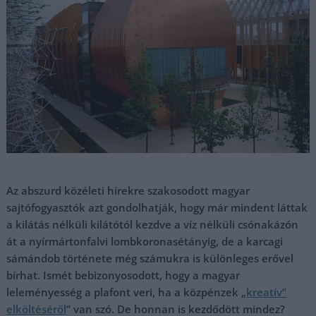
Az abszurd közéleti hírekre szakosodott magyar
sajtófogyasztók azt gondolhatják, hogy már mindent láttak
a kilátás nélküli kilátótól kezdve a víz nélküli csónakázón
át a nyírmártonfalvi lombkoronasétányig, de a karcagi
sámándob története még számukra is különleges erővel
bírhat. Ismét bebizonyosodott, hogy a magyar
leleményesség a plafont veri, ha a közpénzek „
kreatív”
elköltéséről
” van szó.
De honnan is kezdődött mindez?