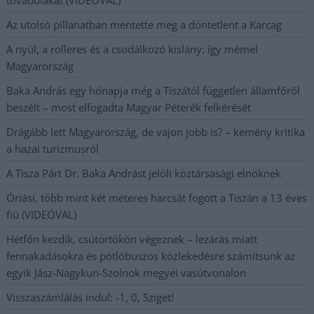
továbbiakat (VIDEÓVAL)
Az utolsó pillanatban mentette meg a döntetlent a Karcag
A nyúl, a rolleres és a csodálkozó kislány: így mémel
Magyarország
Baka András egy hónapja még a Tiszától független államfőről
beszélt – most elfogadta Magyar Péterék felkérését
Drágább lett Magyarország, de vajon jobb is? – kemény kritika
a hazai turizmusról
A Tisza Párt Dr. Baka Andrást jelöli köztársasági elnöknek
Óriási, több mint két méteres harcsát fogott a Tiszán a 13 éves
fiú (VIDEÓVAL)
Hétfőn kezdik, csütörtökön végeznek – lezárás miatt
fennakadásokra és pótlóbuszos közlekedésre számítsunk az
egyik Jász-Nagykun-Szolnok megyei vasútvonalon
Visszaszámlálás indul: -1, 0, Sziget!