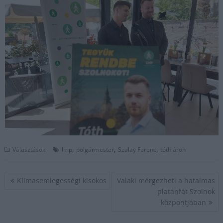
,
,
,
Választások
lmp
polgármester
Szalay Ferenc
tóth áron
Bejegyzés
Klímasemlegességi kisokos
Valaki mérgezheti a hatalmas
navigáció
platánfát Szolnok
központjában