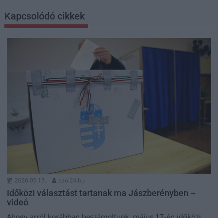
Kapcsolódó cikkek
2026.05.17.
szol24.hu
Időközi választást tartanak ma Jászberényben –
videó
Ahogy arról korábban beszámoltunk, május 17-én időközi