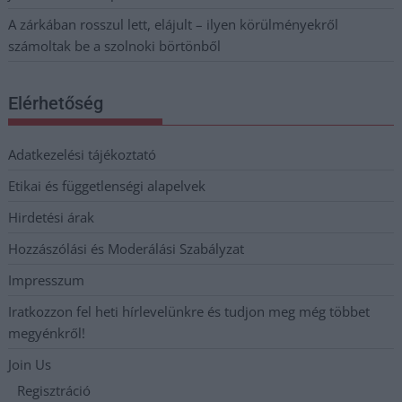
A zárkában rosszul lett, elájult – ilyen körülményekről
számoltak be a szolnoki börtönből
Elérhetőség
Adatkezelési tájékoztató
Etikai és függetlenségi alapelvek
Hirdetési árak
Hozzászólási és Moderálási Szabályzat
Impresszum
Iratkozzon fel heti hírlevelünkre és tudjon meg még többet
megyénkről!
Join Us
Regisztráció