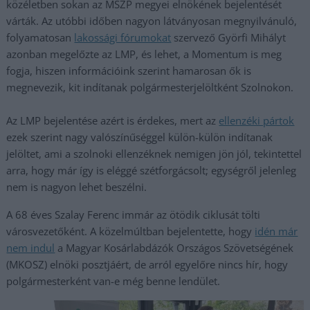
közéletben sokan az MSZP megyei elnökének bejelentését
várták. Az utóbbi időben nagyon látványosan megnyilvánuló,
folyamatosan
lakossági fórumokat
szervező Györfi Mihályt
azonban megelőzte az LMP, és lehet, a Momentum is meg
fogja, hiszen információink szerint hamarosan ők is
megnevezik, kit indítanak polgármesterjelöltként Szolnokon.
Az LMP bejelentése azért is érdekes, mert az
ellenzéki pártok
ezek szerint nagy valószínűséggel külön-külön indítanak
jelöltet, ami a szolnoki ellenzéknek nemigen jön jól, tekintettel
arra, hogy már így is eléggé szétforgácsolt; egységről jelenleg
nem is nagyon lehet beszélni.
A 68 éves Szalay Ferenc immár az ötödik ciklusát tölti
városvezetőként. A közelmúltban bejelentette, hogy
idén már
nem indul
a Magyar Kosárlabdázók Országos Szövetségének
(MKOSZ) elnöki posztjáért, de arról egyelőre nincs hír, hogy
polgármesterként van-e még benne lendület.