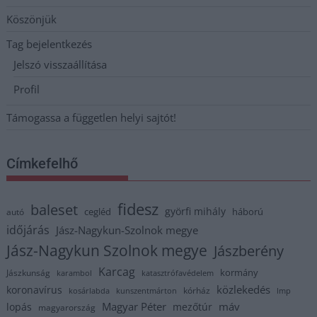
Köszönjük
Tag bejelentkezés
Jelszó visszaállítása
Profil
Támogassa a független helyi sajtót!
Címkefelhő
fidesz
baleset
györfi mihály
cegléd
háború
autó
időjárás
Jász-Nagykun-Szolnok megye
Jász-Nagykun Szolnok megye
Jászberény
Karcag
kormány
Jászkunság
karambol
katasztrófavédelem
közlekedés
koronavírus
kórház
kosárlabda
kunszentmárton
lmp
Magyar Péter
máv
lopás
mezőtúr
magyarország