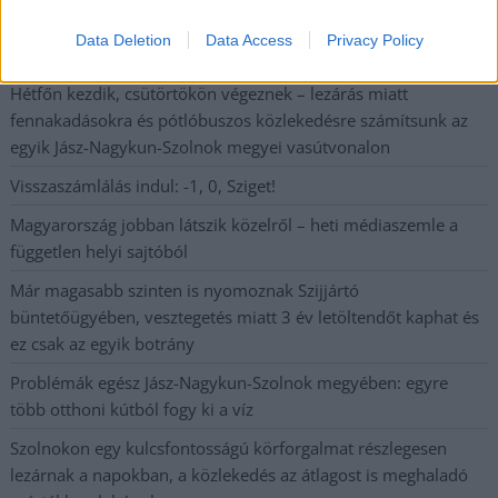
Óriási, több mint két méteres harcsát fogott a Tiszán a 13 éves
Data Deletion
Data Access
Privacy Policy
fiú (VIDEÓVAL)
Hétfőn kezdik, csütörtökön végeznek – lezárás miatt
fennakadásokra és pótlóbuszos közlekedésre számítsunk az
egyik Jász-Nagykun-Szolnok megyei vasútvonalon
Visszaszámlálás indul: -1, 0, Sziget!
Magyarország jobban látszik közelről – heti médiaszemle a
független helyi sajtóból
Már magasabb szinten is nyomoznak Szijjártó
büntetőügyében, vesztegetés miatt 3 év letöltendőt kaphat és
ez csak az egyik botrány
Problémák egész Jász-Nagykun-Szolnok megyében: egyre
több otthoni kútból fogy ki a víz
Szolnokon egy kulcsfontosságú körforgalmat részlegesen
lezárnak a napokban, a közlekedés az átlagost is meghaladó