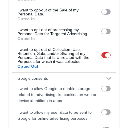
Rendszerváltás 2026 – elképesztő fölényben a
use your data for below specified purposes in below Google
Tisza a friss mérés szerint, megvan a pontos
consent section.
I want to opt-out of the Sale of my
szombati program Magyar beiktatásáról
Personal Data.
Opted In
Megismerhettük a teljes szombati programot, Magyar Péter
már délután miniszterelnökké válhat. Két héttel a
I want to opt-out of processing my
választások után...
Personal Data for Targeted Advertising.
Opted In
Választások
I want to opt-out of Collection, Use,
Retention, Sale, and/or Sharing of my
Personal Data that Is Unrelated with the
Purposes for which it was collected.
Opted Out
Google consents
I want to allow Google to enable storage
related to advertising like cookies on web or
device identifiers in apps.
I want to allow my user data to be sent to
Google for online advertising purposes.