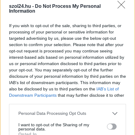
új miniszterelnököt
szol24.hu -
Do Not Process My Personal
14:38 perctől új miniszterelnöke van Magyarországnak,
Information
Magyar Péter. Az új országgyűlés máris elkezdte a munkát
Forsthoffer...
If you wish to opt-out of the sale, sharing to third parties, or
processing of your personal or sensitive information for
Választások
targeted advertising by us, please use the below opt-out
section to confirm your selection. Please note that after your
opt-out request is processed you may continue seeing
interest-based ads based on personal information utilized by
us or personal information disclosed to third parties prior to
your opt-out. You may separately opt-out of the further
disclosure of your personal information by third parties on the
IAB’s list of downstream participants. This information may
also be disclosed by us to third parties on the
IAB’s List of
Downstream Participants
that may further disclose it to other
third parties.
Please note that this website/app uses one or more Google
Personal Data Processing Opt Outs
services and may gather and store information including but
not limited to your visit or usage behaviour. You may click to
I want to opt-out of the Sharing of my
2026.05.06.
Kiss Lajos
personal data.
grant or deny consent to Google and its third-party tags to
Opted In