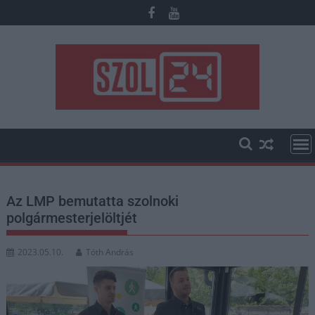
Skip
to
content
Az LMP bemutatta szolnoki
polgármesterjelöltjét
2023.05.10.
Tóth András