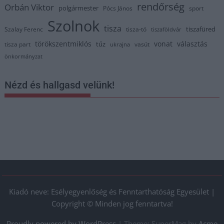
rendőrség
Orbán Viktor
polgármester
Pócs János
sport
Szolnok
tisza
tiszafüred
Szalay Ferenc
tisza-tó
tiszaföldvár
törökszentmiklós
vonat
választás
tűz
tisza part
vasút
ukrajna
önkormányzat
Nézd és hallgasd velünk!
Kiadó neve: Esélyegyenlőség és Fenntarthatóság Egyesület |
Copyright © Minden jog fenntartva!
Proudly powered by WordPress
|
Theme: SuperMag by
Acme