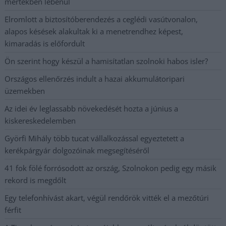
mértékben lebénul
Elromlott a biztosítóberendezés a ceglédi vasútvonalon,
alapos késések alakultak ki a menetrendhez képest,
kimaradás is előfordult
Ön szerint hogy készül a hamisítatlan szolnoki habos isler?
Országos ellenőrzés indult a hazai akkumulátoripari
üzemekben
Az idei év leglassabb növekedését hozta a június a
kiskereskedelemben
Györfi Mihály több tucat vállalkozással egyeztetett a
kerékpárgyár dolgozóinak megsegítéséről
41 fok fölé forrósodott az ország, Szolnokon pedig egy másik
rekord is megdőlt
Egy telefonhívást akart, végül rendőrök vitték el a mezőtúri
férfit