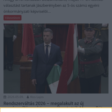
választást tartanak Jászberényben az 5-ös számú egyéni
önkormányzati képviselői...
Választások
2026.05.09.
Kiss Lajos
Rendszerváltás 2026 – megalakult az új
országgyűlés, máris megválasztották Magyar Péter