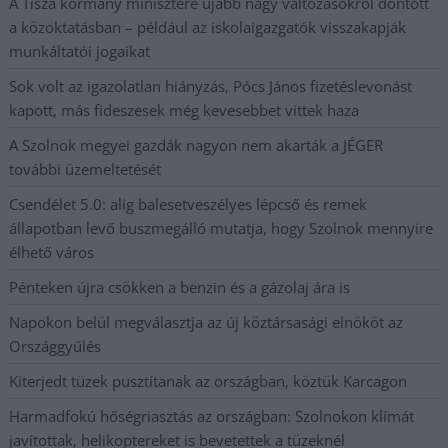
A Tisza kormány minisztere újabb nagy változásokról döntött
a közoktatásban – például az iskolaigazgatók visszakapják
munkáltatói jogaikat
Sok volt az igazolatlan hiányzás, Pócs János fizetéslevonást
kapott, más fideszesek még kevesebbet vittek haza
A Szolnok megyei gazdák nagyon nem akarták a JÉGER
további üzemeltetését
Csendélet 5.0: alig balesetveszélyes lépcső és remek
állapotban levő buszmegálló mutatja, hogy Szolnok mennyire
élhető város
Pénteken újra csökken a benzin és a gázolaj ára is
Napokon belül megválasztja az új köztársasági elnököt az
Országgyűlés
Kiterjedt tüzek pusztítanak az országban, köztük Karcagon
Harmadfokú hőségriasztás az országban: Szolnokon klímát
javítottak, helikoptereket is bevetettek a tüzeknél