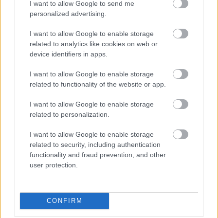
I want to allow Google to send me
personalized advertising.
I want to allow Google to enable storage
Hírlevél feliratkozás
related to analytics like cookies on web or
device identifiers in apps.
Adja meg keresztnevét:
Adja
I want to allow Google to enable storage
meg e-mail címét:
related to functionality of the website or app.
Megismertem és elfogadom a
GDPR-szabályzat
ot
I want to allow Google to enable storage
related to personalization.
Nem szeretne lemaradni semmiről? Csak egy kattintás, és hírlevelünk a
I want to allow Google to enable storage
legfrissebb információkkal és exkluzív tartalmakkal hétről hétre
related to security, including authentication
postaládájába érkezik!
functionality and fraud prevention, and other
user protection.
A SZOL24 legfrissebb 24 cikke
CONFIRM
A Tisza Párt Dr. Baka Andrást jelöli köztársasági elnöknek