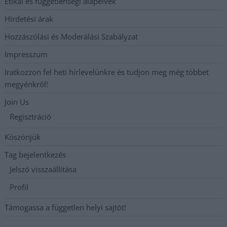
Etikai és függetlenségi alapelvek
Hirdetési árak
Hozzászólási és Moderálási Szabályzat
Impresszum
Iratkozzon fel heti hírlevelünkre és tudjon meg még többet
megyénkről!
Join Us
Regisztráció
Köszönjük
Tag bejelentkezés
Jelszó visszaállítása
Profil
Támogassa a független helyi sajtót!