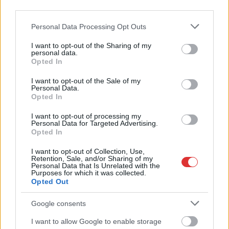
third parties.
Please note that this website/app uses one or more Google
Personal Data Processing Opt Outs
services and may gather and store information including but
not limited to your visit or usage behaviour. You may click to
I want to opt-out of the Sharing of my
personal data.
grant or deny consent to Google and its third-party tags to
Opted In
use your data for below specified purposes in below Google
consent section.
I want to opt-out of the Sale of my
Personal Data.
Opted In
I want to opt-out of processing my
Personal Data for Targeted Advertising.
Opted In
I want to opt-out of Collection, Use,
Retention, Sale, and/or Sharing of my
Personal Data that Is Unrelated with the
Purposes for which it was collected.
Hírlevél feliratkozás
Opted Out
Google consents
Adja meg keresztnevét:
Adja
meg e-mail címét:
I want to allow Google to enable storage