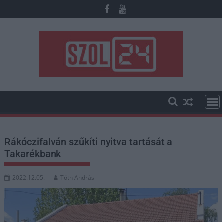
Skip
to
content
Rákóczifalván szűkíti nyitva tartását a
Takarékbank
2022.12.05.
Tóth András