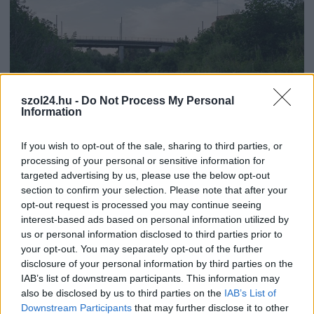
szol24.hu -
Do Not Process My Personal
Information
If you wish to opt-out of the sale, sharing to third parties, or
processing of your personal or sensitive information for
targeted advertising by us, please use the below opt-out
2026.08.05.
szol24.hu
section to confirm your selection. Please note that after your
Meghosszabbított hőségriasztás és
opt-out request is processed you may continue seeing
vízkorlátozások, a mezőtúri kórházban leállt a klíma
interest-based ads based on personal information utilized by
Meghosszabbította az ország egész területére érvényes,
us or personal information disclosed to third parties prior to
your opt-out. You may separately opt-out of the further
harmadfokú hőségriasztást az Országos Tisztifőorvos
disclosure of your personal information by third parties on the
augusztus 7-én éjfélig, miközben a...
IAB’s list of downstream participants. This information may
JNSZ megyei hírek
also be disclosed by us to third parties on the
IAB’s List of
Downstream Participants
that may further disclose it to other