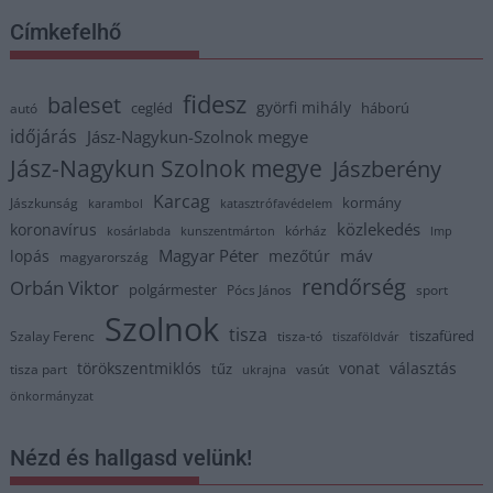
Címkefelhő
fidesz
baleset
györfi mihály
cegléd
háború
autó
időjárás
Jász-Nagykun-Szolnok megye
Jász-Nagykun Szolnok megye
Jászberény
Karcag
kormány
Jászkunság
karambol
katasztrófavédelem
közlekedés
koronavírus
kórház
kosárlabda
kunszentmárton
lmp
Magyar Péter
máv
lopás
mezőtúr
magyarország
rendőrség
Orbán Viktor
polgármester
Pócs János
sport
Szolnok
tisza
tiszafüred
Szalay Ferenc
tisza-tó
tiszaföldvár
törökszentmiklós
vonat
választás
tűz
tisza part
vasút
ukrajna
önkormányzat
Nézd és hallgasd velünk!