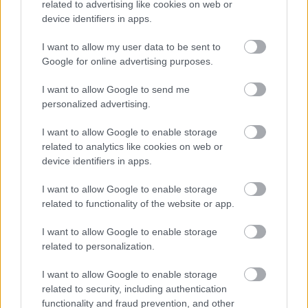
Megismertem és elfogadom a
GDPR-szabályzat
ot
related to advertising like cookies on web or
device identifiers in apps.
I want to allow my user data to be sent to
Nem szeretne lemaradni semmiről? Csak egy kattintás, és hírlevelünk a
Google for online advertising purposes.
legfrissebb információkkal és exkluzív tartalmakkal hétről hétre
I want to allow Google to send me
postaládájába érkezik!
personalized advertising.
I want to allow Google to enable storage
A SZOL24 legfrissebb 24 cikke
related to analytics like cookies on web or
device identifiers in apps.
Egy telefonhívást akart, végül rendőrök vitték el a mezőtúri
I want to allow Google to enable storage
férfit
related to functionality of the website or app.
A Tisza kormány minisztere újabb nagy változásokról döntött
I want to allow Google to enable storage
a közoktatásban – például az iskolaigazgatók visszakapják
related to personalization.
munkáltatói jogaikat
Sok volt az igazolatlan hiányzás, Pócs János fizetéslevonást
I want to allow Google to enable storage
related to security, including authentication
kapott, más fideszesek még kevesebbet vittek haza
functionality and fraud prevention, and other