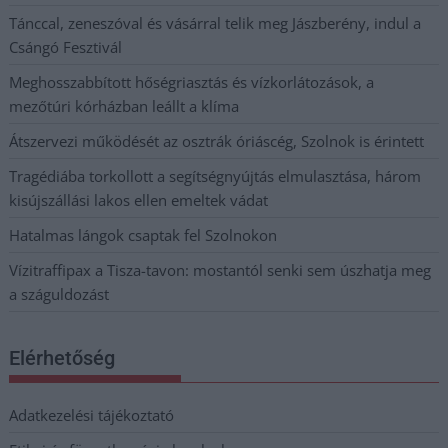
Tánccal, zeneszóval és vásárral telik meg Jászberény, indul a
Csángó Fesztivál
Meghosszabbított hőségriasztás és vízkorlátozások, a
mezőtúri kórházban leállt a klíma
Átszervezi működését az osztrák óriáscég, Szolnok is érintett
Tragédiába torkollott a segítségnyújtás elmulasztása, három
kisújszállási lakos ellen emeltek vádat
Hatalmas lángok csaptak fel Szolnokon
Vízitraffipax a Tisza-tavon: mostantól senki sem úszhatja meg
a száguldozást
Elérhetőség
Adatkezelési tájékoztató