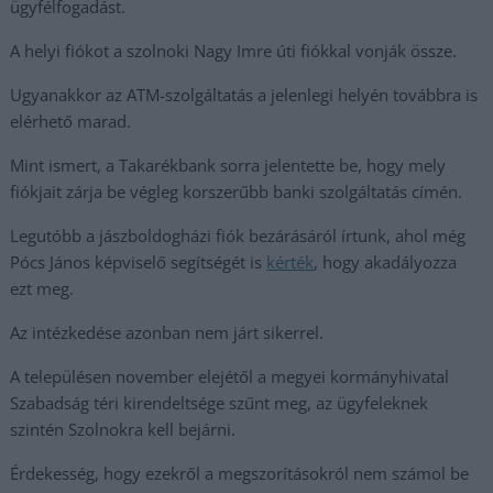
ügyfélfogadást.
A helyi fiókot a szolnoki Nagy Imre úti fiókkal vonják össze.
Ugyanakkor az ATM-szolgáltatás a jelenlegi helyén továbbra is
elérhető marad.
Mint ismert, a Takarékbank sorra jelentette be, hogy mely
fiókjait zárja be végleg korszerűbb banki szolgáltatás címén.
Legutóbb a jászboldogházi fiók bezárásáról írtunk, ahol még
Pócs János képviselő segítségét is
kérték
, hogy akadályozza
ezt meg.
Az intézkedése azonban nem járt sikerrel.
A településen november elejétől a megyei kormányhivatal
Szabadság téri kirendeltsége szűnt meg, az ügyfeleknek
szintén Szolnokra kell bejárni.
Érdekesség, hogy ezekről a megszorításokról nem számol be