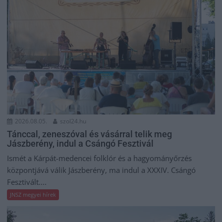
2026.08.05.
szol24.hu
Tánccal, zeneszóval és vásárral telik meg
Jászberény, indul a Csángó Fesztivál
Ismét a Kárpát-medencei folklór és a hagyományőrzés
központjává válik Jászberény, ma indul a XXXIV. Csángó
Fesztivált....
JNSZ megyei hírek