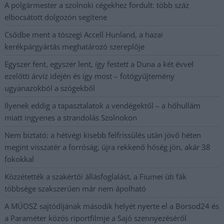
A polgármester a szolnoki cégekhez fordult: több száz
elbocsátott dolgozón segítene
Csődbe ment a tószegi Accell Hunland, a hazai
kerékpárgyártás meghatározó szereplője
Egyszer fent, egyszer lent, így festett a Duna a két évvel
ezelőtti árvíz idején és így most – fotógyűjtemény
ugyanazokból a szögekből
Ilyenek eddig a tapasztalatok a vendégektől – a hőhullám
miatt ingyenes a strandolás Szolnokon
Nem biztató: a hétvégi kisebb felfrissülés után jövő héten
megint visszatér a forróság, újra rekkenő hőség jön, akár 38
fokokkal
Közzétették a szakértői állásfoglalást, a Fiumei úti fák
többsége szakszerűen már nem ápolható
A MÚOSZ sajtódíjának második helyét nyerte el a Borsod24 és
a Paraméter közös riportfilmje a Sajó szennyezéséről