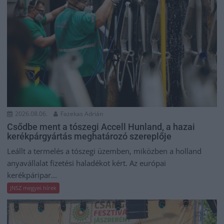
2026.08.06.
Fazekas Adrián
Csődbe ment a tószegi Accell Hunland, a hazai
kerékpárgyártás meghatározó szereplője
Leállt a termelés a tószegi üzemben, miközben a holland
anyavállalat fizetési haladékot kért. Az európai
kerékpáripar...
JNSZ megyei hírek