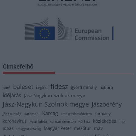
Címkefelhő
fidesz
baleset
györfi mihály
cegléd
háború
autó
időjárás
Jász-Nagykun-Szolnok megye
Jász-Nagykun Szolnok megye
Jászberény
Karcag
kormány
Jászkunság
karambol
katasztrófavédelem
közlekedés
koronavírus
kórház
kosárlabda
kunszentmárton
lmp
Magyar Péter
máv
lopás
mezőtúr
magyarország