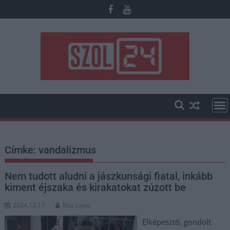
Skip
to
content
Címke:
vandalizmus
Nem tudott aludni a jászkunsági fiatal, inkább
kiment éjszaka és kirakatokat zúzott be
2024.12.17.
Kiss Lajos
Elképesztő, gondolt