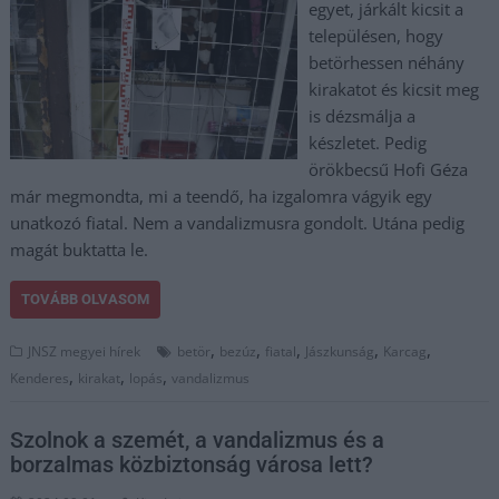
egyet, járkált kicsit a
településen, hogy
betörhessen néhány
kirakatot és kicsit meg
is dézsmálja a
készletet. Pedig
örökbecsű Hofi Géza
már megmondta, mi a teendő, ha izgalomra vágyik egy
unatkozó fiatal. Nem a vandalizmusra gondolt. Utána pedig
magát buktatta le.
TOVÁBB OLVASOM
,
,
,
,
,
JNSZ megyei hírek
betör
bezúz
fiatal
Jászkunság
Karcag
,
,
,
Kenderes
kirakat
lopás
vandalizmus
Szolnok a szemét, a vandalizmus és a
borzalmas közbiztonság városa lett?