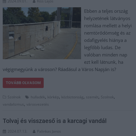
2024.09.01.
Kiss Lajos
Ebben a teljes ország
helyzetének látványos
romlása mellett a helyi
nemtörődömség és az
odafigyelés hiánya a
legfőbb ludas. De
valóban minden nap
ezt kell látnunk, ha
végigmegyünk a városon? Ráadásul a Város Napján is?
TOVÁBB OLVASOM
,
,
,
,
,
Szolnok
hulladék
körkép
közbiztonság
szemét
Szolnok
,
vandalizmus
városvezetés
Tolvaj és visszaeső is a karcagi vandál
2024.07.13.
Palinkas Janos