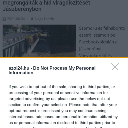
megrongálták a híd virágdíszítését
Jászberényben
2021.08.04.
Nagy László
Szomorú és felháborító
esetről számolt be
Facebook-oldalán a
Jászberényi
Vagyonkezelő és
Városüzemeltető
szol24.hu -
Do Not Process My Personal
Nonprofit Zrt.. Nemrég
Information
helyezték ki ugyanis
munkatársaik a Szövetkezet úti híd korlátjára a balkonládákat,
If you wish to opt-out of the sale, sharing to third parties, or
amelyekbe szépséges virágkompozíciót ültettek. Csakhogy
processing of your personal or sensitive information for
múlt héten egyik napra virradóra vandálok kitépték a jobb
targeted advertising by us, please use the below opt-out
oldali korláton a növényeket, mely tettükkel több mint
section to confirm your selection. Please note that after your
százezer forintos kárt okoztak a városnak. Mint írják: az
opt-out request is processed you may continue seeing
anyagiakon túl megkárosítottak minden városunkban élőt és
interest-based ads based on personal information utilized by
us or personal information disclosed to third parties prior to
idelátogatót, hiszen egy esztétikai értékkel lett szegényebb