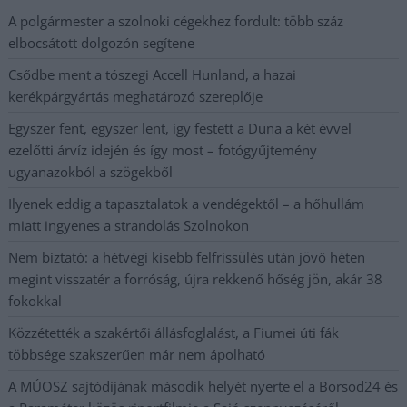
A polgármester a szolnoki cégekhez fordult: több száz
elbocsátott dolgozón segítene
Csődbe ment a tószegi Accell Hunland, a hazai
kerékpárgyártás meghatározó szereplője
Egyszer fent, egyszer lent, így festett a Duna a két évvel
ezelőtti árvíz idején és így most – fotógyűjtemény
ugyanazokból a szögekből
Ilyenek eddig a tapasztalatok a vendégektől – a hőhullám
miatt ingyenes a strandolás Szolnokon
Nem biztató: a hétvégi kisebb felfrissülés után jövő héten
megint visszatér a forróság, újra rekkenő hőség jön, akár 38
fokokkal
Közzétették a szakértői állásfoglalást, a Fiumei úti fák
többsége szakszerűen már nem ápolható
A MÚOSZ sajtódíjának második helyét nyerte el a Borsod24 és