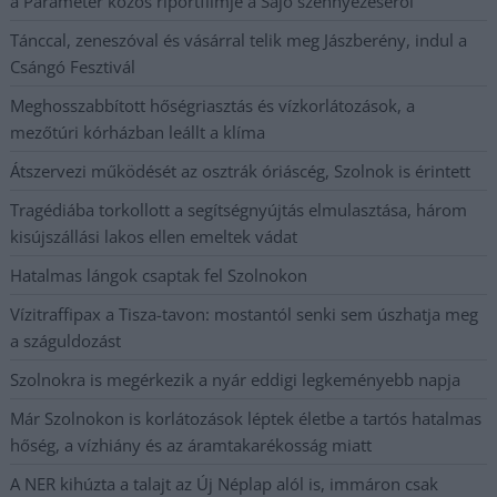
a Paraméter közös riportfilmje a Sajó szennyezéséről
Tánccal, zeneszóval és vásárral telik meg Jászberény, indul a
Csángó Fesztivál
Meghosszabbított hőségriasztás és vízkorlátozások, a
mezőtúri kórházban leállt a klíma
Átszervezi működését az osztrák óriáscég, Szolnok is érintett
Tragédiába torkollott a segítségnyújtás elmulasztása, három
kisújszállási lakos ellen emeltek vádat
Hatalmas lángok csaptak fel Szolnokon
Vízitraffipax a Tisza-tavon: mostantól senki sem úszhatja meg
a száguldozást
Szolnokra is megérkezik a nyár eddigi legkeményebb napja
Már Szolnokon is korlátozások léptek életbe a tartós hatalmas
hőség, a vízhiány és az áramtakarékosság miatt
A NER kihúzta a talajt az Új Néplap alól is, immáron csak