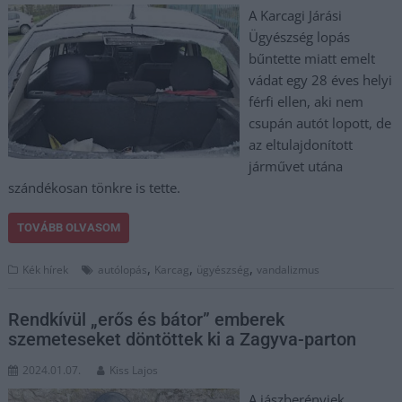
A Karcagi Járási
Ügyészség lopás
bűntette miatt emelt
vádat egy 28 éves helyi
férfi ellen, aki nem
csupán autót lopott, de
az eltulajdonított
járművet utána
szándékosan tönkre is tette.
TOVÁBB OLVASOM
,
,
,
Kék hírek
autólopás
Karcag
ügyészség
vandalizmus
Rendkívül „erős és bátor” emberek
szemeteseket döntöttek ki a Zagyva-parton
2024.01.07.
Kiss Lajos
A jászberényiek