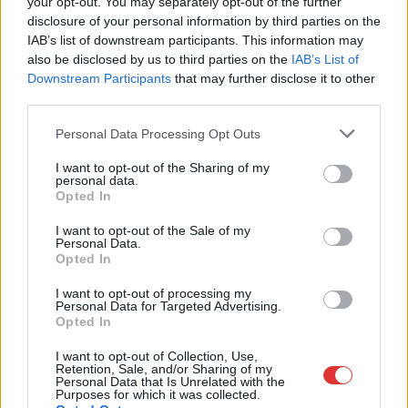
your opt-out. You may separately opt-out of the further
Jászberény. Ám mindez még nem volt elég. Egy nappal később
disclosure of your personal information by third parties on the
a kertészek pótolták a balkonnövényeket a JVV Nonprofit Zrt.
IAB’s list of downstream participants. This information may
…
also be disclosed by us to third parties on the
IAB’s List of
Downstream Participants
that may further disclose it to other
TOVÁBB OLVASOM
third parties.
Please note that this website/app uses one or more Google
,
,
Personal Data Processing Opt Outs
JNSZ megyei hírek
Jászberény
rongálás
vandalizmus
services and may gather and store information including but
not limited to your visit or usage behaviour. You may click to
I want to opt-out of the Sharing of my
personal data.
grant or deny consent to Google and its third-party tags to
Opted In
use your data for below specified purposes in below Google
consent section.
I want to opt-out of the Sale of my
Personal Data.
Opted In
I want to opt-out of processing my
Personal Data for Targeted Advertising.
Opted In
I want to opt-out of Collection, Use,
Retention, Sale, and/or Sharing of my
Personal Data that Is Unrelated with the
Purposes for which it was collected.