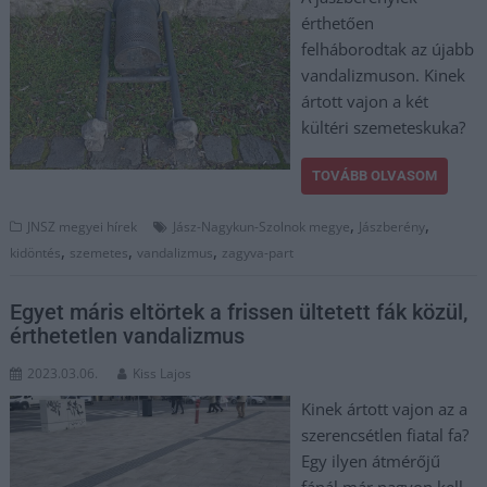
érthetően
felháborodtak az újabb
vandalizmuson. Kinek
ártott vajon a két
kültéri szemeteskuka?
TOVÁBB OLVASOM
,
,
JNSZ megyei hírek
Jász-Nagykun-Szolnok megye
Jászberény
,
,
,
kidöntés
szemetes
vandalizmus
zagyva-part
Egyet máris eltörtek a frissen ültetett fák közül,
érthetetlen vandalizmus
2023.03.06.
Kiss Lajos
Kinek ártott vajon az a
szerencsétlen fiatal fa?
Egy ilyen átmérőjű