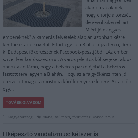
fánál már nagyon kell
akarnia valakinek,
hogy eltörje a törzsét,
de végül sikerrel járt.
Miért jó ez egyes
embereknek? A kamerás felvételek alapján azonban kézre
keríthetik az elkövetőt. Eltört egy fa a Blaha Lujza téren, derül
ki Budapest főkertészének Facebook-posztjából. „Az ember
szíve ilyenkor összeszorul. A város jelentős költségeket áldoz
annak az oltárán, hogy a belváros parkolójából a belváros
fásított tere legyen a Blahán. Hogy az a fa gyökérszinten jól
érezze ott magát a mostoha körülmények ellenére. Aztán jön
egy…
TOVÁBB OLVASOM
,
,
,
Magyarország
blaha
faültetés
tönkretesz
vandalizmus
Elképesztő vandalizmus: kétszer is