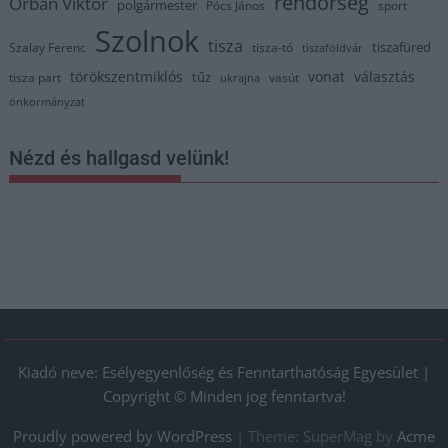
rendőrség
Orbán Viktor
polgármester
Pócs János
sport
Szolnok
tisza
tiszafüred
Szalay Ferenc
tisza-tó
tiszaföldvár
törökszentmiklós
vonat
választás
tűz
tisza part
vasút
ukrajna
önkormányzat
Nézd és hallgasd velünk!
Kiadó neve: Esélyegyenlőség és Fenntarthatóság Egyesület |
Copyright © Minden jog fenntartva!
Proudly powered by WordPress
|
Theme: SuperMag by
Acme