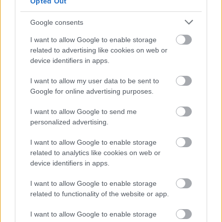
Opted Out
Google consents
I want to allow Google to enable storage
related to advertising like cookies on web or
Hírlevél feliratkozás
device identifiers in apps.
I want to allow my user data to be sent to
Adja meg keresztnevét:
Adja
Google for online advertising purposes.
meg e-mail címét:
Megismertem és elfogadom a
GDPR-szabályzat
ot
I want to allow Google to send me
personalized advertising.
I want to allow Google to enable storage
Nem szeretne lemaradni semmiről? Csak egy kattintás, és hírlevelünk a
related to analytics like cookies on web or
legfrissebb információkkal és exkluzív tartalmakkal hétről hétre
device identifiers in apps.
postaládájába érkezik!
I want to allow Google to enable storage
related to functionality of the website or app.
A SZOL24 legfrissebb 24 cikke
I want to allow Google to enable storage