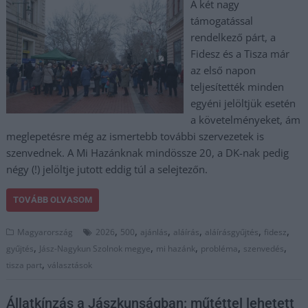
A két nagy
támogatással
rendelkező párt, a
Fidesz és a Tisza már
az első napon
teljesítették minden
egyéni jelöltjük esetén
a követelményeket, ám
meglepetésre még az ismertebb további szervezetek is
szenvednek. A Mi Hazánknak mindössze 20, a DK-nak pedig
négy (!) jelöltje jutott eddig túl a selejtezőn.
TOVÁBB OLVASOM
,
,
,
,
,
,
Magyarország
2026
500
ajánlás
aláírás
aláírásgyűjtés
fidesz
,
,
,
,
,
gyűjtés
Jász-Nagykun Szolnok megye
mi hazánk
probléma
szenvedés
,
tisza part
választások
Állatkínzás a Jászkunságban: műtéttel lehetett