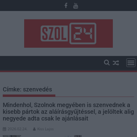
Skip
to
content
Címke:
szenvedés
Mindenhol, Szolnok megyében is szenvednek a
kisebb pártok az aláírásgyűjtéssel, a jelöltek alig
negyede adta csak le ajánlásait
2026.02.24.
Kiss Lajos