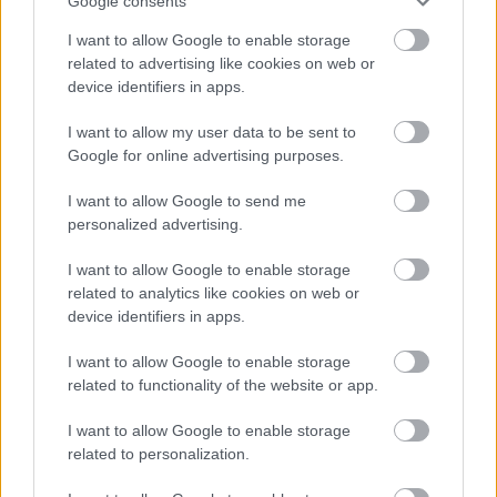
Google consents
A Szolnok megyei gazdák nagyon nem akarták a JÉGER
I want to allow Google to enable storage
további üzemeltetését
related to advertising like cookies on web or
device identifiers in apps.
Csendélet 5.0: alig balesetveszélyes lépcső és remek
állapotban levő buszmegálló mutatja, hogy Szolnok mennyire
I want to allow my user data to be sent to
élhető város
Google for online advertising purposes.
Pénteken újra csökken a benzin és a gázolaj ára is
I want to allow Google to send me
personalized advertising.
Napokon belül megválasztja az új köztársasági elnököt az
Országgyűlés
I want to allow Google to enable storage
Kiterjedt tüzek pusztítanak az országban, köztük Karcagon
related to analytics like cookies on web or
device identifiers in apps.
Harmadfokú hőségriasztás az országban: Szolnokon klímát
javítottak, helikoptereket is bevetettek a tüzeknél
I want to allow Google to enable storage
related to functionality of the website or app.
A zárkában rosszul lett, elájult – ilyen körülményekről
számoltak be a szolnoki börtönből
I want to allow Google to enable storage
related to personalization.
Váratlan fennakadás borította fel a Szolnok–Kecskemét
vasútvonal közlekedését