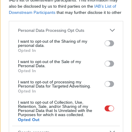
IAB’s list of downstream participants. This information may
Ön szerint hogy készül a hamisítatlan szolnoki habos isler?
also be disclosed by us to third parties on the
IAB’s List of
Országos ellenőrzés indult a hazai akkumulátoripari
Downstream Participants
that may further disclose it to other
üzemekben
third parties.
Az idei év leglassabb növekedését hozta a június a
Please note that this website/app uses one or more Google
Personal Data Processing Opt Outs
services and may gather and store information including but
kiskereskedelemben
not limited to your visit or usage behaviour. You may click to
I want to opt-out of the Sharing of my
personal data.
Györfi Mihály több tucat vállalkozással egyeztetett a
grant or deny consent to Google and its third-party tags to
Opted In
kerékpárgyár dolgozóinak megsegítéséről
use your data for below specified purposes in below Google
consent section.
I want to opt-out of the Sale of my
41 fok fölé forrósodott az ország, Szolnokon pedig egy másik
Personal Data.
rekord is megdőlt
Opted In
Egy telefonhívást akart, végül rendőrök vitték el a mezőtúri
I want to opt-out of processing my
Personal Data for Targeted Advertising.
férfit
Opted In
A Tisza kormány minisztere újabb nagy változásokról döntött
I want to opt-out of Collection, Use,
a közoktatásban – például az iskolaigazgatók visszakapják
Retention, Sale, and/or Sharing of my
Personal Data that Is Unrelated with the
munkáltatói jogaikat
Purposes for which it was collected.
Opted Out
Sok volt az igazolatlan hiányzás, Pócs János fizetéslevonást
kapott, más fideszesek még kevesebbet vittek haza