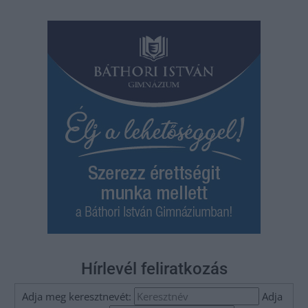
Hírlevél feliratkozás
Adja meg keresztnevét:
Adja