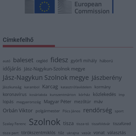
Címkefelhő
fidesz
baleset
györfi mihály
cegléd
háború
autó
időjárás
Jász-Nagykun-Szolnok megye
Jász-Nagykun Szolnok megye
Jászberény
Karcag
kormány
Jászkunság
karambol
katasztrófavédelem
közlekedés
koronavírus
kórház
kosárlabda
kunszentmárton
lmp
Magyar Péter
máv
lopás
mezőtúr
magyarország
rendőrség
Orbán Viktor
polgármester
Pócs János
sport
Szolnok
tisza
tiszafüred
Szalay Ferenc
tisza-tó
tiszaföldvár
törökszentmiklós
vonat
választás
tűz
tisza part
vasút
ukrajna