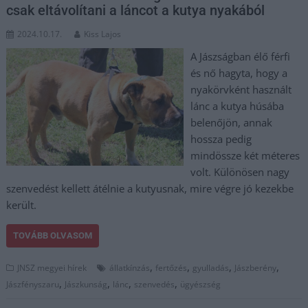
csak eltávolítani a láncot a kutya nyakából
2024.10.17.
Kiss Lajos
A Jászságban élő férfi
és nő hagyta, hogy a
nyakörvként használt
lánc a kutya húsába
belenőjön, annak
hossza pedig
mindössze két méteres
volt. Különösen nagy
szenvedést kellett átélnie a kutyusnak, mire végre jó kezekbe
került.
TOVÁBB OLVASOM
,
,
,
,
JNSZ megyei hírek
állatkínzás
fertőzés
gyulladás
Jászberény
,
,
,
,
Jászfényszaru
Jászkunság
lánc
szenvedés
ügyészség