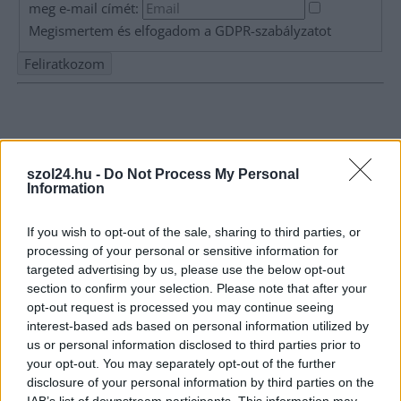
meg e-mail címét:
Megismertem és elfogadom a
GDPR-szabályzat
ot
Nem szeretne lemaradni semmiről? Csak egy kattintás, és hírlevelünk a
legfrissebb információkkal és exkluzív tartalmakkal hétről hétre
postaládájába érkezik!
szol24.hu -
Do Not Process My Personal
Information
A SZOL24 legfrissebb 24 cikke
If you wish to opt-out of the sale, sharing to third parties, or
processing of your personal or sensitive information for
Szolnokon egy kulcsfontosságú körforgalmat részlegesen
targeted advertising by us, please use the below opt-out
lezárnak a napokban, a közlekedés az átlagost is meghaladó
section to confirm your selection. Please note that after your
mértékben lebénul
opt-out request is processed you may continue seeing
interest-based ads based on personal information utilized by
Elromlott a biztosítóberendezés a ceglédi vasútvonalon,
us or personal information disclosed to third parties prior to
alapos késések alakultak ki a menetrendhez képest,
your opt-out. You may separately opt-out of the further
kimaradás is előfordult
disclosure of your personal information by third parties on the