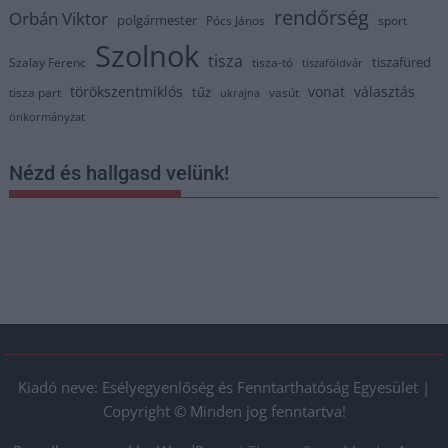
rendőrség
Orbán Viktor
polgármester
Pócs János
sport
Szolnok
tisza
tiszafüred
Szalay Ferenc
tisza-tó
tiszaföldvár
törökszentmiklós
vonat
választás
tűz
tisza part
vasút
ukrajna
önkormányzat
Nézd és hallgasd velünk!
Kiadó neve: Esélyegyenlőség és Fenntarthatóság Egyesület |
Copyright © Minden jog fenntartva!