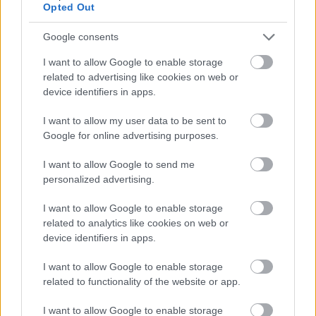
Opted Out
Országos ellenőrzés indult a hazai akkumulátoripari
üzemekben
Google consents
Az idei év leglassabb növekedését hozta a június a
I want to allow Google to enable storage
kiskereskedelemben
related to advertising like cookies on web or
device identifiers in apps.
Györfi Mihály több tucat vállalkozással egyeztetett a
kerékpárgyár dolgozóinak megsegítéséről
I want to allow my user data to be sent to
Google for online advertising purposes.
41 fok fölé forrósodott az ország, Szolnokon pedig egy másik
rekord is megdőlt
I want to allow Google to send me
personalized advertising.
Egy telefonhívást akart, végül rendőrök vitték el a mezőtúri
férfit
I want to allow Google to enable storage
related to analytics like cookies on web or
A Tisza kormány minisztere újabb nagy változásokról döntött
device identifiers in apps.
a közoktatásban – például az iskolaigazgatók visszakapják
munkáltatói jogaikat
I want to allow Google to enable storage
related to functionality of the website or app.
Sok volt az igazolatlan hiányzás, Pócs János fizetéslevonást
kapott, más fideszesek még kevesebbet vittek haza
I want to allow Google to enable storage