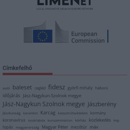
Címkefelhő
fidesz
baleset
györfi mihály
cegléd
háború
autó
időjárás
Jász-Nagykun-Szolnok megye
Jász-Nagykun Szolnok megye
Jászberény
Karcag
kormány
Jászkunság
karambol
katasztrófavédelem
közlekedés
koronavírus
kórház
kosárlabda
kunszentmárton
lmp
Magyar Péter
máv
lopás
mezőtúr
magyarország