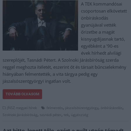
A TEK kommandósai
csoportosan elkövetett
önbíráskodás
gyanújával vették
őrizetbe a magát
kisnyugdíjasnak tartó,
egyébként a ’90-es
évek hírhedt alvilági
szereplőjét, Tasnádi Pétert. A Szolnoki Járásbíróság szerda
reggel meghozta ítéletét, eszerint őt és társait bűncselekmény
hiányában felmentették, a vita tárgya pedig egy
jászalsószentgyörgyi ingatlan volt.
TOVÁBB OLVASOM
,
,
,
JNSZ megyei hírek
felmentés
jászalsószentgyörgy
önbíráskodás
,
,
,
Szolnoki Járásbíróság
tasnádi péter
tek
ügyészség
Azt hitte, lopott tőle, ezért a nyílt utcán támadt