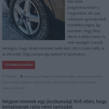
Már több
polgártársunkkal is
megtörtént, de csak
néhányan gyanakodtak
szándékosságra. Így
azonban, hogy fény
derült a többi esetre is,
már nemigen maradt
kétségük, hogy direkt okoznak nekik kárt. Azt is tudni vélik, ki
az elkövető. Elég csúnya ügy pattant ki Szolnokon.
TOVÁBB OLVASOM
,
,
,
Szolnok
bosszú
Jász-Nagykun Szolnok megye
károsult
kazinczy
,
,
,
,
,
,
,
utca
kerék
meglazít
önbíráskodás
parkolás
parkoló
rosszindulat
,
szelep
Szolnok
Négyen mentek egy jászkunsági férfi ellen, hogy
behajtsanak rajta némi tartozást