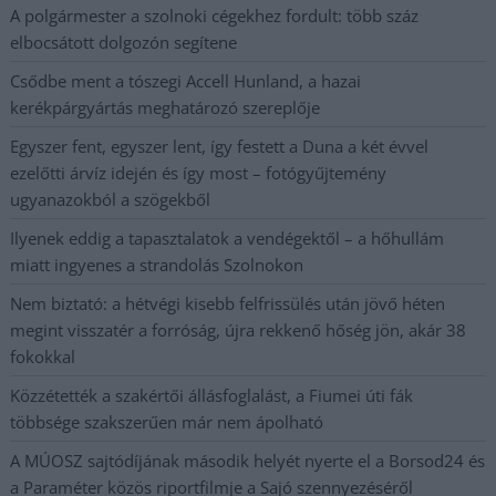
A polgármester a szolnoki cégekhez fordult: több száz
elbocsátott dolgozón segítene
Csődbe ment a tószegi Accell Hunland, a hazai
kerékpárgyártás meghatározó szereplője
Egyszer fent, egyszer lent, így festett a Duna a két évvel
ezelőtti árvíz idején és így most – fotógyűjtemény
ugyanazokból a szögekből
Ilyenek eddig a tapasztalatok a vendégektől – a hőhullám
miatt ingyenes a strandolás Szolnokon
Nem biztató: a hétvégi kisebb felfrissülés után jövő héten
megint visszatér a forróság, újra rekkenő hőség jön, akár 38
fokokkal
Közzétették a szakértői állásfoglalást, a Fiumei úti fák
többsége szakszerűen már nem ápolható
A MÚOSZ sajtódíjának második helyét nyerte el a Borsod24 és
a Paraméter közös riportfilmje a Sajó szennyezéséről