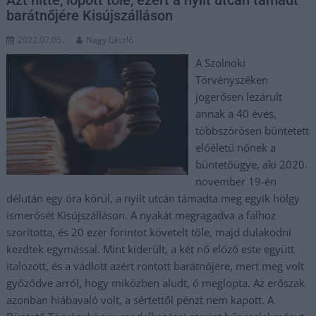
barátnőjére Kisújszálláson
2022.07.05.
Nagy László
A Szolnoki
Törvényszéken
jogerősen lezárult
annak a 40 éves,
többszörösen büntetett
előéletű nőnek a
büntetőügye, aki 2020.
november 19-én
délután egy óra körül, a nyílt utcán támadta meg egyik hölgy
ismerősét Kisújszálláson. A nyakát megragadva a falhoz
szorította, és 20 ezer forintot követelt tőle, majd dulakodni
kezdtek egymással. Mint kiderült, a két nő előző este együtt
italozott, és a vádlott azért rontott barátnőjére, mert meg volt
győződve arról, hogy miközben aludt, ő meglopta. Az erőszak
azonban hiábavaló volt, a sértettől pénzt nem kapott. A