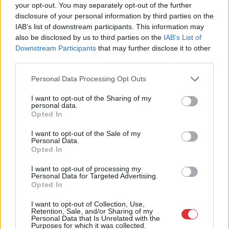
your opt-out. You may separately opt-out of the further
disclosure of your personal information by third parties on the
IAB’s list of downstream participants. This information may
also be disclosed by us to third parties on the
IAB’s List of
Hírlevél feliratkozás
Downstream Participants
that may further disclose it to other
third parties.
Adja meg keresztnevét:
Adja
Please note that this website/app uses one or more Google
Personal Data Processing Opt Outs
meg e-mail címét:
services and may gather and store information including but
Megismertem és elfogadom a
GDPR-szabályzat
ot
not limited to your visit or usage behaviour. You may click to
I want to opt-out of the Sharing of my
personal data.
grant or deny consent to Google and its third-party tags to
Opted In
use your data for below specified purposes in below Google
consent section.
I want to opt-out of the Sale of my
Nem szeretne lemaradni semmiről? Csak egy kattintás, és hírlevelünk a
Personal Data.
legfrissebb információkkal és exkluzív tartalmakkal hétről hétre
Opted In
postaládájába érkezik!
I want to opt-out of processing my
Personal Data for Targeted Advertising.
Opted In
A SZOL24 legfrissebb 24 cikke
I want to opt-out of Collection, Use,
Retention, Sale, and/or Sharing of my
Personal Data that Is Unrelated with the
Ön szerint hogy készül a hamisítatlan szolnoki habos isler?
Purposes for which it was collected.