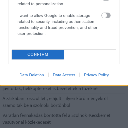
A Szolnok megyei gazdák nagyon nem akarták a JÉGER
related to personalization.
további üzemeltetését
I want to allow Google to enable storage
Csendélet 5.0: alig balesetveszélyes lépcső és remek
related to security, including authentication
állapotban levő buszmegálló mutatja, hogy Szolnok mennyire
functionality and fraud prevention, and other
user protection.
élhető város
Pénteken újra csökken a benzin és a gázolaj ára is
Napokon belül megválasztja az új köztársasági elnököt az
CONFIRM
Országgyűlés
Kiterjedt tüzek pusztítanak az országban, köztük Karcagon
Data Deletion
Data Access
Privacy Policy
Harmadfokú hőségriasztás az országban: Szolnokon klímát
javítottak, helikoptereket is bevetettek a tüzeknél
A zárkában rosszul lett, elájult – ilyen körülményekről
számoltak be a szolnoki börtönből
Váratlan fennakadás borította fel a Szolnok–Kecskemét
vasútvonal közlekedését