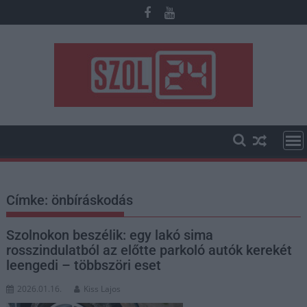
Skip
to
content
Címke:
önbíráskodás
Szolnokon beszélik: egy lakó sima
rosszindulatból az előtte parkoló autók kerekét
leengedi – többszöri eset
2026.01.16.
Kiss Lajos