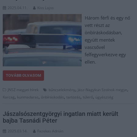
2025.04.11.
Kiss Lajos
Három férfi és egy nő
vett részt az
önbíráskodásban,
együtt mentek
vascsővel
felfegyverkezve egy
ellen.
TOVÁBB OLVASOM
,
,
JNSZ megyei hírek
bűncselekmény
Jász-Nagykun Szolnok megye
,
,
,
,
,
Karcag
kunmadaras
önbíráskodás
tartozás
túlerő
ügyészség
Jászalsószentgyörgyi ingatlan miatt került
bajba Tasnádi Péter
2025.03.14.
Fazekas Adrián