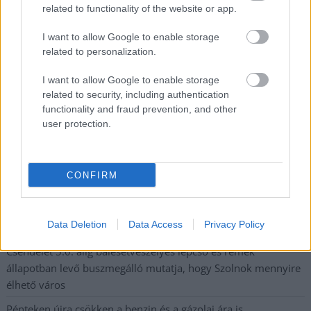
legfrissebb információkkal és exkluzív tartalmakkal hétről hétre
related to functionality of the website or app.
postaládájába érkezik!
I want to allow Google to enable storage
related to personalization.
A SZOL24 legfrissebb 24 cikke
I want to allow Google to enable storage
related to security, including authentication
functionality and fraud prevention, and other
A Tisza kormány minisztere újabb nagy változásokról döntött
user protection.
a közoktatásban – például az iskolaigazgatók visszakapják
munkáltatói jogaikat
Sok volt az igazolatlan hiányzás, Pócs János fizetéslevonást
CONFIRM
kapott, más fideszesek még kevesebbet vittek haza
A Szolnok megyei gazdák nagyon nem akarták a JÉGER
Data Deletion
Data Access
Privacy Policy
további üzemeltetését
Csendélet 5.0: alig balesetveszélyes lépcső és remek
állapotban levő buszmegálló mutatja, hogy Szolnok mennyire
élhető város
Pénteken újra csökken a benzin és a gázolaj ára is