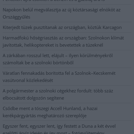
Napokon belül megválasztja az új köztársasági elnököt az
Országgyűlés
Kiterjedt tüzek pusztítanak az országban, köztük Karcagon
Harmadfokú hőségriasztás az országban: Szolnokon klímát
javítottak, helikoptereket is bevetettek a tüzeknél
A zárkában rosszul lett, elájult – ilyen körülményekről
számoltak be a szolnoki börtönből
Váratlan fennakadás borította fel a Szolnok–Kecskemét
vasútvonal közlekedését
A polgármester a szolnoki cégekhez fordult: több száz
elbocsátott dolgozón segítene
Csődbe ment a tószegi Accell Hunland, a hazai
kerékpárgyártás meghatározó szereplője
Egyszer fent, egyszer lent, így festett a Duna a két évvel
ezelőtti árvíz idején és így most – fotógyűjtemény