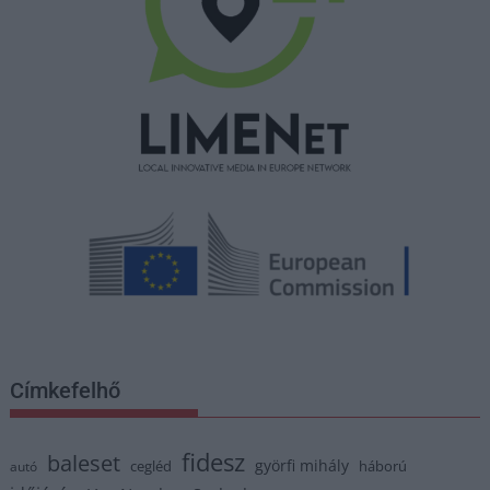
Címkefelhő
fidesz
baleset
györfi mihály
cegléd
háború
autó