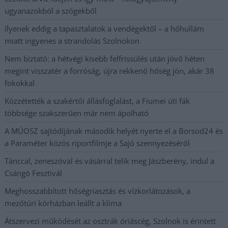
ugyanazokból a szögekből
Ilyenek eddig a tapasztalatok a vendégektől – a hőhullám
miatt ingyenes a strandolás Szolnokon
Nem biztató: a hétvégi kisebb felfrissülés után jövő héten
megint visszatér a forróság, újra rekkenő hőség jön, akár 38
fokokkal
Közzétették a szakértői állásfoglalást, a Fiumei úti fák
többsége szakszerűen már nem ápolható
A MÚOSZ sajtódíjának második helyét nyerte el a Borsod24 és
a Paraméter közös riportfilmje a Sajó szennyezéséről
Tánccal, zeneszóval és vásárral telik meg Jászberény, indul a
Csángó Fesztivál
Meghosszabbított hőségriasztás és vízkorlátozások, a
mezőtúri kórházban leállt a klíma
Átszervezi működését az osztrák óriáscég, Szolnok is érintett