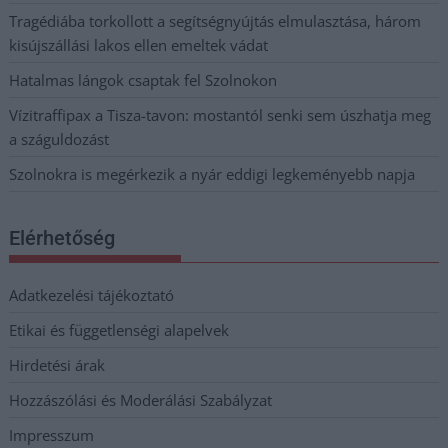
Tragédiába torkollott a segítségnyújtás elmulasztása, három
kisújszállási lakos ellen emeltek vádat
Hatalmas lángok csaptak fel Szolnokon
Vízitraffipax a Tisza-tavon: mostantól senki sem úszhatja meg
a száguldozást
Szolnokra is megérkezik a nyár eddigi legkeményebb napja
Elérhetőség
Adatkezelési tájékoztató
Etikai és függetlenségi alapelvek
Hirdetési árak
Hozzászólási és Moderálási Szabályzat
Impresszum