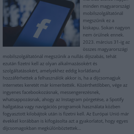
minden magyarországi
mobilszolgáltatónál
megszűnik ez a
kiskapu. Sokan nagyon
nem örülnek ennek.
2023. március 31-ig az
összes magyarországi
mobilszolgáltatónál megszűnik a nullás díjszabás, tehát
ezután fizetni kell az olyan alkalmazásokért és
szolgáltatásokért, amelyekhez eddig korlátlanul
hozzáférhettek a felhasználók akkor is, ha a díjcsomagjuk
internetes keretét már kimerítették. Közérthetőbben, vége az
ingyenes facebookozásnak, messengerezésnek,
whatsappozásnak, ahogy az Instagram pörgetése, a Spotify
hallgatása vagy navigációs programok használata közben
fogyasztott kilobájtok után is fizetni kell. Az Európai Unió már
évekkel korábban is kifogásolta azt a gyakorlatot, hogy egyes
díjcsomagokban megkülönböztettek…