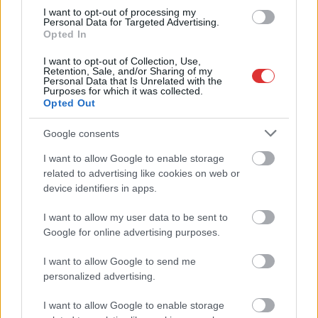
munkáltatói jogaikat
I want to opt-out of processing my
Personal Data for Targeted Advertising.
Sok volt az igazolatlan hiányzás, Pócs János fizetéslevonást
Opted In
kapott, más fideszesek még kevesebbet vittek haza
I want to opt-out of Collection, Use,
A Szolnok megyei gazdák nagyon nem akarták a JÉGER
Retention, Sale, and/or Sharing of my
Personal Data that Is Unrelated with the
további üzemeltetését
Purposes for which it was collected.
Opted Out
Csendélet 5.0: alig balesetveszélyes lépcső és remek
állapotban levő buszmegálló mutatja, hogy Szolnok mennyire
Google consents
élhető város
I want to allow Google to enable storage
Pénteken újra csökken a benzin és a gázolaj ára is
related to advertising like cookies on web or
device identifiers in apps.
Napokon belül megválasztja az új köztársasági elnököt az
Országgyűlés
I want to allow my user data to be sent to
Google for online advertising purposes.
Kiterjedt tüzek pusztítanak az országban, köztük Karcagon
Harmadfokú hőségriasztás az országban: Szolnokon klímát
I want to allow Google to send me
personalized advertising.
javítottak, helikoptereket is bevetettek a tüzeknél
A zárkában rosszul lett, elájult – ilyen körülményekről
I want to allow Google to enable storage