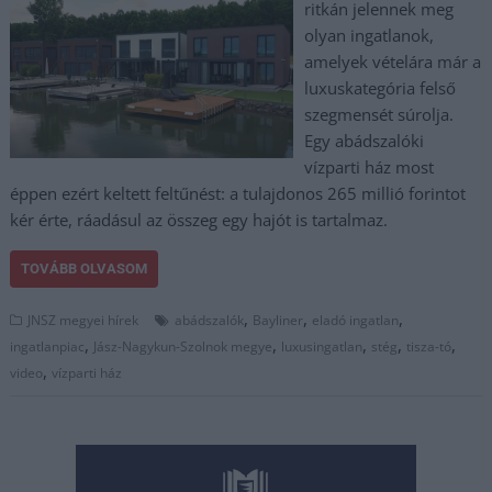
ritkán jelennek meg
olyan ingatlanok,
amelyek vételára már a
luxuskategória felső
szegmensét súrolja.
Egy abádszalóki
vízparti ház most
éppen ezért keltett feltűnést: a tulajdonos 265 millió forintot
kér érte, ráadásul az összeg egy hajót is tartalmaz.
TOVÁBB OLVASOM
,
,
,
JNSZ megyei hírek
abádszalók
Bayliner
eladó ingatlan
,
,
,
,
,
ingatlanpiac
Jász-Nagykun-Szolnok megye
luxusingatlan
stég
tisza-tó
,
video
vízparti ház