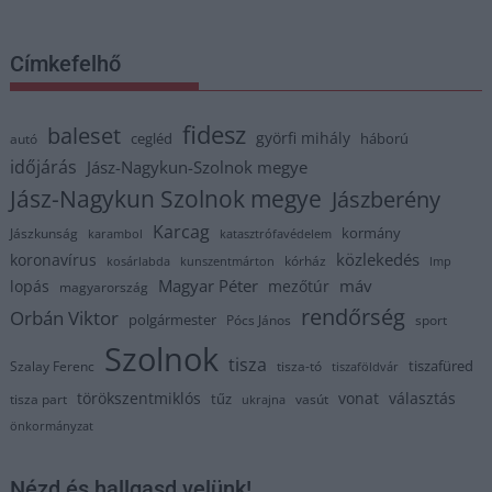
Címkefelhő
fidesz
baleset
györfi mihály
cegléd
háború
autó
időjárás
Jász-Nagykun-Szolnok megye
Jász-Nagykun Szolnok megye
Jászberény
Karcag
kormány
Jászkunság
karambol
katasztrófavédelem
közlekedés
koronavírus
kórház
kosárlabda
kunszentmárton
lmp
Magyar Péter
máv
lopás
mezőtúr
magyarország
rendőrség
Orbán Viktor
polgármester
Pócs János
sport
Szolnok
tisza
tiszafüred
Szalay Ferenc
tisza-tó
tiszaföldvár
törökszentmiklós
vonat
választás
tűz
tisza part
vasút
ukrajna
önkormányzat
Nézd és hallgasd velünk!