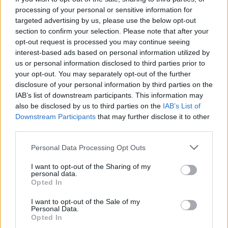
alapos késések alakultak ki a menetrendhez képest,
processing of your personal or sensitive information for
kimaradás is előfordult
targeted advertising by us, please use the below opt-out
section to confirm your selection. Please note that after your
Ön szerint hogy készül a hamisítatlan szolnoki habos isler?
opt-out request is processed you may continue seeing
interest-based ads based on personal information utilized by
Országos ellenőrzés indult a hazai akkumulátoripari
us or personal information disclosed to third parties prior to
üzemekben
your opt-out. You may separately opt-out of the further
Az idei év leglassabb növekedését hozta a június a
disclosure of your personal information by third parties on the
IAB’s list of downstream participants. This information may
kiskereskedelemben
also be disclosed by us to third parties on the
IAB’s List of
Györfi Mihály több tucat vállalkozással egyeztetett a
Downstream Participants
that may further disclose it to other
kerékpárgyár dolgozóinak megsegítéséről
third parties.
41 fok fölé forrósodott az ország, Szolnokon pedig egy másik
Please note that this website/app uses one or more Google
Personal Data Processing Opt Outs
services and may gather and store information including but
rekord is megdőlt
not limited to your visit or usage behaviour. You may click to
I want to opt-out of the Sharing of my
personal data.
Egy telefonhívást akart, végül rendőrök vitték el a mezőtúri
grant or deny consent to Google and its third-party tags to
Opted In
férfit
use your data for below specified purposes in below Google
consent section.
I want to opt-out of the Sale of my
A Tisza kormány minisztere újabb nagy változásokról döntött
Personal Data.
a közoktatásban – például az iskolaigazgatók visszakapják
Opted In