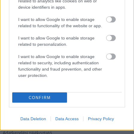
számoltak be a szolnoki börtönből
related to analytics like cookies on web or
device identifiers in apps.
Váratlan fennakadás borította fel a Szolnok–Kecskemét
vasútvonal közlekedését
I want to allow Google to enable storage
related to functionality of the website or app.
A polgármester a szolnoki cégekhez fordult: több száz
elbocsátott dolgozón segítene
I want to allow Google to enable storage
related to personalization.
Csődbe ment a tószegi Accell Hunland, a hazai
kerékpárgyártás meghatározó szereplője
I want to allow Google to enable storage
related to security, including authentication
Egyszer fent, egyszer lent, így festett a Duna a két évvel
functionality and fraud prevention, and other
ezelőtti árvíz idején és így most – fotógyűjtemény
user protection.
ugyanazokból a szögekből
Ilyenek eddig a tapasztalatok a vendégektől – a hőhullám
miatt ingyenes a strandolás Szolnokon
CONFIRM
Elérhetőség
Data Deletion
Data Access
Privacy Policy
Adatkezelési tájékoztató