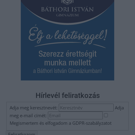
Hírlevél feliratkozás
Adja meg keresztnevét:
Adja
meg e-mail címét:
Megismertem és elfogadom a
GDPR-szabályzat
ot