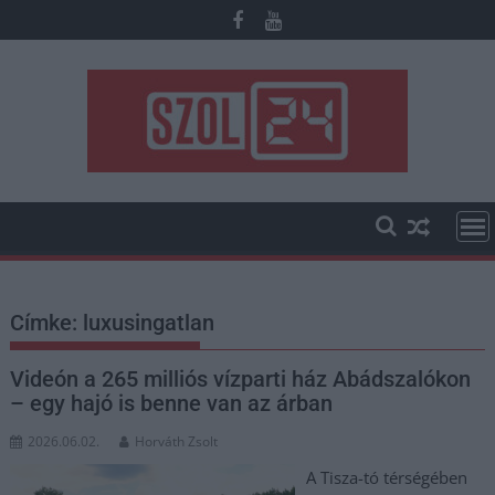
Skip
to
content
Címke:
luxusingatlan
Videón a 265 milliós vízparti ház Abádszalókon
– egy hajó is benne van az árban
2026.06.02.
Horváth Zsolt
A Tisza-tó térségében