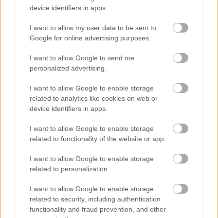
kiskereskedelemben
device identifiers in apps.
Györfi Mihály több tucat vállalkozással egyeztetett a
I want to allow my user data to be sent to
kerékpárgyár dolgozóinak megsegítéséről
Google for online advertising purposes.
41 fok fölé forrósodott az ország, Szolnokon pedig egy másik
I want to allow Google to send me
rekord is megdőlt
personalized advertising.
Egy telefonhívást akart, végül rendőrök vitték el a mezőtúri
I want to allow Google to enable storage
férfit
related to analytics like cookies on web or
device identifiers in apps.
A Tisza kormány minisztere újabb nagy változásokról döntött
a közoktatásban – például az iskolaigazgatók visszakapják
I want to allow Google to enable storage
munkáltatói jogaikat
related to functionality of the website or app.
Sok volt az igazolatlan hiányzás, Pócs János fizetéslevonást
I want to allow Google to enable storage
kapott, más fideszesek még kevesebbet vittek haza
related to personalization.
A Szolnok megyei gazdák nagyon nem akarták a JÉGER
I want to allow Google to enable storage
további üzemeltetését
related to security, including authentication
Csendélet 5.0: alig balesetveszélyes lépcső és remek
functionality and fraud prevention, and other