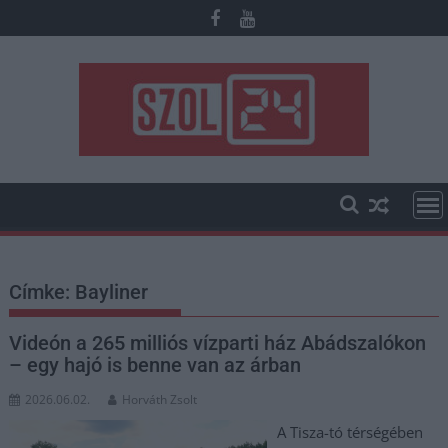
Skip
to
content
Címke:
Bayliner
Videón a 265 milliós vízparti ház Abádszalókon
– egy hajó is benne van az árban
2026.06.02.
Horváth Zsolt
A Tisza-tó térségében