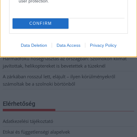
állapotban levő buszmegálló mutatja, hogy Szolnok mennyire
user protection.
élhető város
Pénteken újra csökken a benzin és a gázolaj ára is
CONFIRM
Napokon belül megválasztja az új köztársasági elnököt az
Országgyűlés
Data Deletion
Data Access
Privacy Policy
Kiterjedt tüzek pusztítanak az országban, köztük Karcagon
Harmadfokú hőségriasztás az országban: Szolnokon klímát
javítottak, helikoptereket is bevetettek a tüzeknél
A zárkában rosszul lett, elájult – ilyen körülményekről
számoltak be a szolnoki börtönből
Elérhetőség
Adatkezelési tájékoztató
Etikai és függetlenségi alapelvek