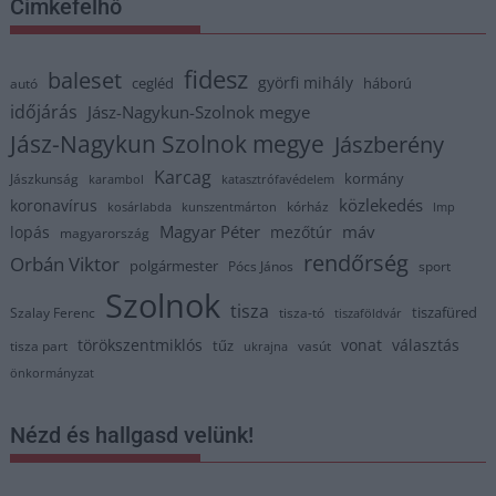
Címkefelhő
fidesz
baleset
györfi mihály
cegléd
háború
autó
időjárás
Jász-Nagykun-Szolnok megye
Jász-Nagykun Szolnok megye
Jászberény
Karcag
kormány
Jászkunság
karambol
katasztrófavédelem
közlekedés
koronavírus
kórház
kosárlabda
kunszentmárton
lmp
Magyar Péter
máv
lopás
mezőtúr
magyarország
rendőrség
Orbán Viktor
polgármester
Pócs János
sport
Szolnok
tisza
tiszafüred
Szalay Ferenc
tisza-tó
tiszaföldvár
törökszentmiklós
vonat
választás
tűz
tisza part
vasút
ukrajna
önkormányzat
Nézd és hallgasd velünk!