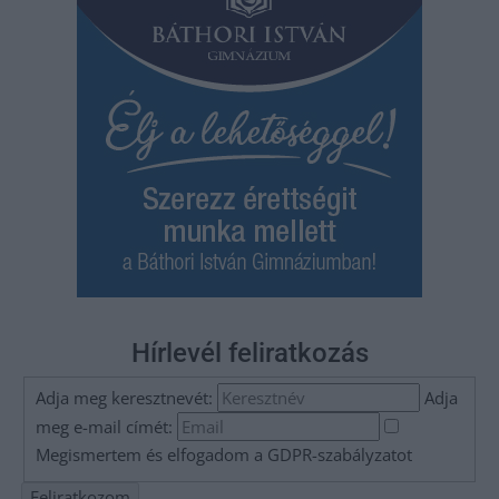
Hírlevél feliratkozás
Adja meg keresztnevét:
Adja
meg e-mail címét:
Megismertem és elfogadom a
GDPR-szabályzat
ot