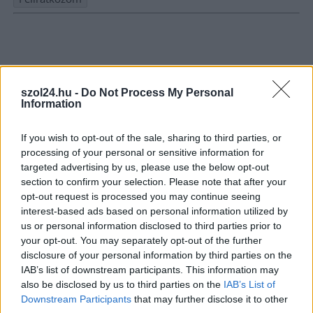
Nem szeretne lemaradni semmiről? Csak egy kattintás, és hírlevelünk a
legfrissebb információkkal és exkluzív tartalmakkal hétről hétre
postaládájába érkezik!
szol24.hu -
Do Not Process My Personal
Information
A SZOL24 legfrissebb 24 cikke
If you wish to opt-out of the sale, sharing to third parties, or
A Tisza Párt Dr. Baka Andrást jelöli köztársasági elnöknek
processing of your personal or sensitive information for
targeted advertising by us, please use the below opt-out
Óriási, több mint két méteres harcsát fogott a Tiszán a 13 éves
section to confirm your selection. Please note that after your
fiú (VIDEÓVAL)
opt-out request is processed you may continue seeing
interest-based ads based on personal information utilized by
Hétfőn kezdik, csütörtökön végeznek – lezárás miatt
us or personal information disclosed to third parties prior to
fennakadásokra és pótlóbuszos közlekedésre számítsunk az
your opt-out. You may separately opt-out of the further
egyik Jász-Nagykun-Szolnok megyei vasútvonalon
disclosure of your personal information by third parties on the
IAB’s list of downstream participants. This information may
Visszaszámlálás indul: -1, 0, Sziget!
also be disclosed by us to third parties on the
IAB’s List of
Magyarország jobban látszik közelről – heti médiaszemle a
Downstream Participants
that may further disclose it to other