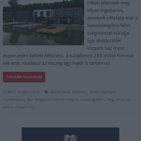
ritkán jelennek meg
olyan ingatlanok,
amelyek vételára már a
luxuskategória felső
szegmensét súrolja.
Egy abádszalóki
vízparti ház most
éppen ezért keltett feltűnést: a tulajdonos 265 millió forintot
kér érte, ráadásul az összeg egy hajót is tartalmaz.
TOVÁBB OLVASOM
,
,
,
JNSZ megyei hírek
abádszalók
Bayliner
eladó ingatlan
,
,
,
,
,
ingatlanpiac
Jász-Nagykun-Szolnok megye
luxusingatlan
stég
tisza-tó
,
video
vízparti ház