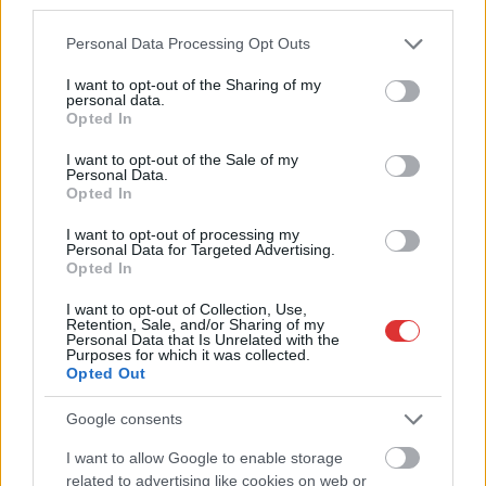
független helyi sajtóból
third parties.
Már magasabb szinten is nyomoznak Szijjártó
Please note that this website/app uses one or more Google
Personal Data Processing Opt Outs
services and may gather and store information including but
büntetőügyében, vesztegetés miatt 3 év letöltendőt kaphat és
not limited to your visit or usage behaviour. You may click to
I want to opt-out of the Sharing of my
ez csak az egyik botrány
personal data.
grant or deny consent to Google and its third-party tags to
Opted In
Problémák egész Jász-Nagykun-Szolnok megyében: egyre
use your data for below specified purposes in below Google
consent section.
több otthoni kútból fogy ki a víz
I want to opt-out of the Sale of my
Personal Data.
Szolnokon egy kulcsfontosságú körforgalmat részlegesen
Opted In
lezárnak a napokban, a közlekedés az átlagost is meghaladó
I want to opt-out of processing my
mértékben lebénul
Personal Data for Targeted Advertising.
Opted In
Elromlott a biztosítóberendezés a ceglédi vasútvonalon,
alapos késések alakultak ki a menetrendhez képest,
I want to opt-out of Collection, Use,
Retention, Sale, and/or Sharing of my
kimaradás is előfordult
Personal Data that Is Unrelated with the
Purposes for which it was collected.
Ön szerint hogy készül a hamisítatlan szolnoki habos isler?
Opted Out
Országos ellenőrzés indult a hazai akkumulátoripari
Google consents
üzemekben
I want to allow Google to enable storage
Az idei év leglassabb növekedését hozta a június a
related to advertising like cookies on web or