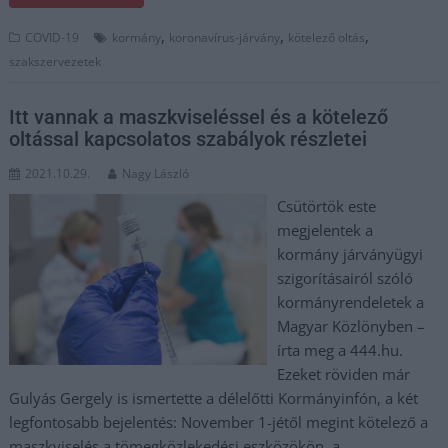
,
,
,
COVID-19
kormány
koronavírus-járvány
kötelező oltás
szakszervezetek
Itt vannak a maszkviseléssel és a kötelező
oltással kapcsolatos szabályok részletei
2021.10.29.
Nagy László
Csütörtök este
megjelentek a
kormány járványügyi
szigorításairól szóló
kormányrendeletek a
Magyar Közlönyben –
írta meg a 444.hu.
Ezeket röviden már
Gulyás Gergely is ismertette a délelőtti Kormányinfón, a két
legfontosabb bejelentés: November 1-jétől megint kötelező a
maszkviselés a tömegközlekedési eszközökön, a