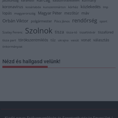
kormány
Jászkunság
karambol
katasztrófavédelem
közlekedés
koronavírus
kórház
kosárlabda
kunszentmárton
lmp
Magyar Péter
máv
lopás
mezőtúr
magyarország
rendőrség
Orbán Viktor
polgármester
Pócs János
sport
Szolnok
tisza
tiszafüred
Szalay Ferenc
tisza-tó
tiszaföldvár
törökszentmiklós
vonat
választás
tűz
tisza part
vasút
ukrajna
önkormányzat
Nézd és hallgasd velünk!
Kiadó neve: Esélyegyenlőség és Fenntarthatóság Egyesület |