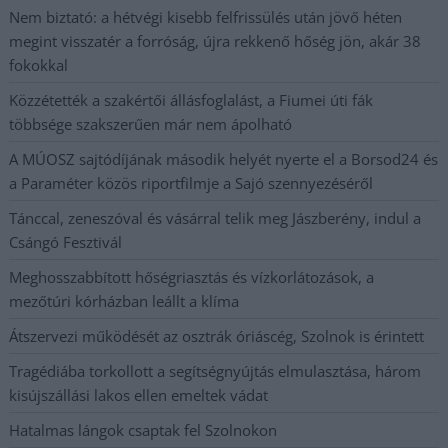
Nem biztató: a hétvégi kisebb felfrissülés után jövő héten
megint visszatér a forróság, újra rekkenő hőség jön, akár 38
fokokkal
Közzétették a szakértői állásfoglalást, a Fiumei úti fák
többsége szakszerűen már nem ápolható
A MÚOSZ sajtódíjának második helyét nyerte el a Borsod24 és
a Paraméter közös riportfilmje a Sajó szennyezéséről
Tánccal, zeneszóval és vásárral telik meg Jászberény, indul a
Csángó Fesztivál
Meghosszabbított hőségriasztás és vízkorlátozások, a
mezőtúri kórházban leállt a klíma
Átszervezi működését az osztrák óriáscég, Szolnok is érintett
Tragédiába torkollott a segítségnyújtás elmulasztása, három
kisújszállási lakos ellen emeltek vádat
Hatalmas lángok csaptak fel Szolnokon