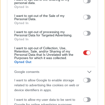
dolgozó megtámadta a
personal data.
grant or deny consent to Google and its third-party tags to
koronavírus elleni
Opted In
use your data for below specified purposes in below Google
védőoltás kötelező
consent section.
I want to opt-out of the Sale of my
felvételét szabályozó
Personal Data.
kormányrendeletet az
Opted In
Alkotmánybíróságon –
I want to opt-out of processing my
írja az Index. Még
Personal Data for Targeted Advertising.
Opted In
júliusban hozott döntést arról a kormány, hogy a magyar
egészségügyi dolgozókat kötelezően be kell oltani a
I want to opt-out of Collection, Use,
koronavírus elleni vakcinákkal, egyrészt a további
Retention, Sale, and/or Sharing of my
Personal Data that Is Unrelated with the
járványhullámok megfékezése, másrészt a betegek védelme
Purposes for which it was collected.
érdekében. A kormányrendeletet alkotmányjogi panasszal
Opted Out
támadta meg egy egészségügyi dolgozó az
Google consents
Alkotmánybíróságon. Az Indexnek azt mondta, szerinte a
védőoltás felvételének elmulasztásához fűzött joghátrány,
I want to allow Google to enable storage
azaz a szakképesítéssel rendelkező foglalkoztatott
related to advertising like cookies on web or
munkaviszonyának kvázi rendkívüli felmondással történő
device identifiers in apps.
megszüntetése olyan súlyú anyagi és erkölcsi
I want to allow my user data to be sent to
következményekkel jár, amely egyáltalán nincs arányban…
Google for online advertising purposes.