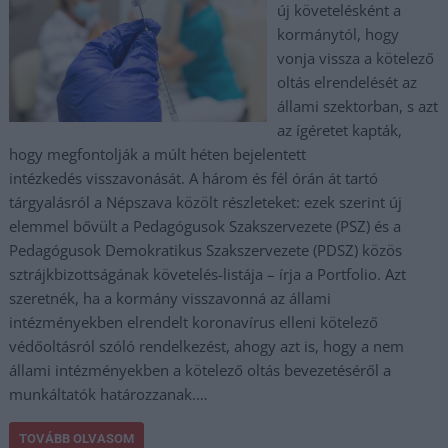
új követelésként a
kormánytól, hogy
vonja vissza a kötelező
oltás elrendelését az
állami szektorban, s azt
az ígéretet kapták,
hogy megfontolják a múlt héten bejelentett
intézkedés visszavonását. A három és fél órán át tartó
tárgyalásról a Népszava közölt részleteket: ezek szerint új
elemmel bővült a Pedagógusok Szakszervezete (PSZ) és a
Pedagógusok Demokratikus Szakszervezete (PDSZ) közös
sztrájkbizottságának követelés-listája – írja a Portfolio. Azt
szeretnék, ha a kormány visszavonná az állami
intézményekben elrendelt koronavírus elleni kötelező
védőoltásról szóló rendelkezést, ahogy azt is, hogy a nem
állami intézményekben a kötelező oltás bevezetéséről a
munkáltatók határozzanak.…
TOVÁBB OLVASOM