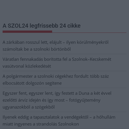
postaládájába érkezik!
A SZOL24 legfrissebb 24 cikke
A zárkában rosszul lett, elájult – ilyen körülményekről
számoltak be a szolnoki börtönből
Váratlan fennakadás borította fel a Szolnok–Kecskemét
vasútvonal közlekedését
A polgármester a szolnoki cégekhez fordult: több száz
elbocsátott dolgozón segítene
Egyszer fent, egyszer lent, így festett a Duna a két évvel
ezelőtti árvíz idején és így most – fotógyűjtemény
ugyanazokból a szögekből
Ilyenek eddig a tapasztalatok a vendégektől – a hőhullám
miatt ingyenes a strandolás Szolnokon