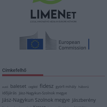
Címkefelhő
fidesz
baleset
györfi mihály
cegléd
háború
autó
időjárás
Jász-Nagykun-Szolnok megye
Jász-Nagykun Szolnok megye
Jászberény
Karcag