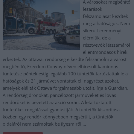
A városokat megbénító
lezárások
felszámolását kezdték
meg a hatóságok. Nem
sikerült eredményt
elérniük, de a
résztvevők létszámáról
ellentmondásos hírek
érkeztek. Az ottawai rendőrség elkezdte felszámolni a várost
megbénító, Freedom Convoy néven elhíresült kamionos
tüntetést: péntek estig legalább 100 tüntetők tartóztattak le a
hatóságok és 21 járművet vontattak el, nagyrészt azokat,
amelyek elállták Ottawa forgalmasabb utcáit, írja a Guardian.
A rendőrség drónokat, páncélozott járműveket és lovas
rendőröket is bevetett az akció során. A letartóztatott
tüntetőket rongálással gyanúsítják. A tüntetők kiszorítása
közben egy rendőr könnyebben megsérült, a tüntetők
oldaláról nem számoltak be ilyesmiről.…