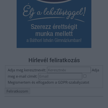
Hírlevél feliratkozás
Adja meg keresztnevét:
Adja
meg e-mail címét:
Megismertem és elfogadom a
GDPR-szabályzat
ot
Nem szeretne lemaradni semmiről? Csak egy kattintás, és hírlevelünk a
legfrissebb információkkal és exkluzív tartalmakkal hétről hétre