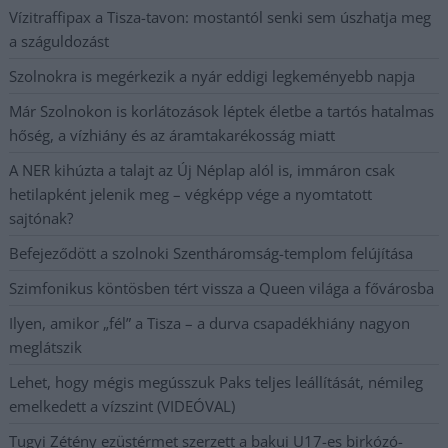
Vízitraffipax a Tisza-tavon: mostantól senki sem úszhatja meg
a száguldozást
Szolnokra is megérkezik a nyár eddigi legkeményebb napja
Már Szolnokon is korlátozások léptek életbe a tartós hatalmas
hőség, a vízhiány és az áramtakarékosság miatt
A NER kihúzta a talajt az Új Néplap alól is, immáron csak
hetilapként jelenik meg – végképp vége a nyomtatott
sajtónak?
Befejeződött a szolnoki Szentháromság-templom felújítása
Szimfonikus köntösben tért vissza a Queen világa a fővárosba
Ilyen, amikor „fél” a Tisza – a durva csapadékhiány nagyon
meglátszik
Lehet, hogy mégis megússzuk Paks teljes leállítását, némileg
emelkedett a vízszint (VIDEÓVAL)
Tugyi Zétény ezüstérmet szerzett a bakui U17-es birkózó-