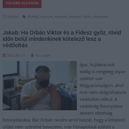
TOVÁBB OLVASOM
,
,
,
,
Külföld
blokád
kamion
kanada
kötelező oltás
tiltakozás
Jakab: Ha Orbán Viktor és a Fidesz győz, rövid
időn belül mindenkinek kötelező lesz a
védőoltás
2022.02.11.
Kiss Lajos
Igaz, bújtatva már
eddig is rengeteg olyan
szektor van
Magyarországon, ahol
már nem dolgozhatunk
védőoltás nélkül. A
védettség bizonyítása
átment oltottság
bizonyításába. Bár Orbán rendre arról beszél, hogy a kötelező
oltást nem szeretné bevezetni, már hónapokkal ezelőtt a