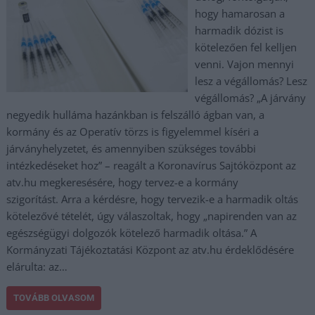
hogy hamarosan a
harmadik dózist is
kötelezően fel kelljen
venni. Vajon mennyi
lesz a végállomás? Lesz
végállomás? „A járvány
negyedik hulláma hazánkban is felszálló ágban van, a
kormány és az Operatív törzs is figyelemmel kíséri a
járványhelyzetet, és amennyiben szükséges további
intézkedéseket hoz” – reagált a Koronavírus Sajtóközpont az
atv.hu megkeresésére, hogy tervez-e a kormány
szigorítást. Arra a kérdésre, hogy tervezik-e a harmadik oltás
kötelezővé tételét, úgy válaszoltak, hogy „napirenden van az
egészségügyi dolgozók kötelező harmadik oltása.” A
Kormányzati Tájékoztatási Központ az atv.hu érdeklődésére
elárulta: az…
TOVÁBB OLVASOM