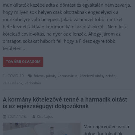
munkáltatók kezébe adta a döntést és egyáltalán nem zavarja,
hogy milyen sok helyen csak oltottaknak engedélyezik a
munkahelyre való belépést. Jakab valamivel több mint két
hete kezdett aktívan kommunikálni az oltásokról. „Nem lesz
kötelező covid-oltás, ha nyer az ellenzék. Ahogy járom az
országot, sokakat háborít fel, hogy a Fidesz egyre több
területen…
TOVÁBB OLVASOM
,
,
,
,
,
COVID-19
fidesz
jakab
koronavírus
kötelező oltás
orbán
,
választások
védőoltás
A kormány kötelezővé tenné a harmadik oltást
is az egészségügyi dolgozóknak
2021.11.16.
Kiss Lajos
Már napirenden van a
dolog, fontolgatják,