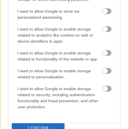
TOVÁBB OLVASOM
I want to allow Google to send me
personalized advertising.
,
,
Magyarország
alkotmánybíróság
egészségügy
kötelező oltás
I want to allow Google to enable storage
related to analytics like cookies on web or
Az Iparkamara javaslata szerint kötelezővé
device identifiers in apps.
tehetnék a munkahelyeken az oltást
I want to allow Google to enable storage
2021.07.20.
Nagy László
related to functionality of the website or app.
A kamara olyan
jogszabály-módosítást
I want to allow Google to enable storage
related to personalization.
javasol, amellyel
bizonyos
I want to allow Google to enable storage
munkakörökben
related to security, including authentication
lehetővé tenné a
functionality and fraud prevention, and other
vállalatok számára,
user protection.
hogy kötelezővé tegyék
az oltást a munkavállalóiknak – mondta Parragh László, a
Magyar Kereskedelmi és Iparkamara elnöke a Portfoliónak. A
CONFIRM