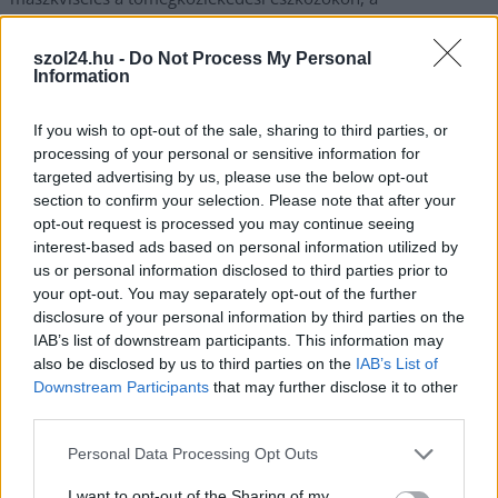
pályaudvarokon és a megállóhelyeken; a munkáltatók
előírhatják az oltás felvételét dolgozóiknak. A Közlönyből már
szol24.hu -
Do Not Process My Personal
az is kiderült, hogy aki a tömegközlekedési eszközön, a
Information
megállókban, a pályaudvarokon, az állomásokon a vezető
vagy az alkalmazottak felszólítására sem viseli megfelelően a
If you wish to opt-out of the sale, sharing to third parties, or
processing of your personal or sensitive information for
maszkot, az kizárható az utazásból és közérdekű üzem
targeted advertising by us, please use the below opt-out
működésének megzavarása szabálysértés gyanúja miatt
section to confirm your selection. Please note that after your
feljelenthető. A maszkviselés…
opt-out request is processed you may continue seeing
interest-based ads based on personal information utilized by
TOVÁBB OLVASOM
us or personal information disclosed to third parties prior to
your opt-out. You may separately opt-out of the further
,
COVID-19
kötelező oltás
maszk
disclosure of your personal information by third parties on the
IAB’s list of downstream participants. This information may
also be disclosed by us to third parties on the
IAB’s List of
Az Alkotmánybíróságnál tett panaszt egy
Downstream Participants
that may further disclose it to other
egészségügyi dolgozó a kötelező oltás miatt
third parties.
2021.09.11.
Nagy László
Please note that this website/app uses one or more Google
Personal Data Processing Opt Outs
Egy egészségügyi
services and may gather and store information including but
not limited to your visit or usage behaviour. You may click to
I want to opt-out of the Sharing of my