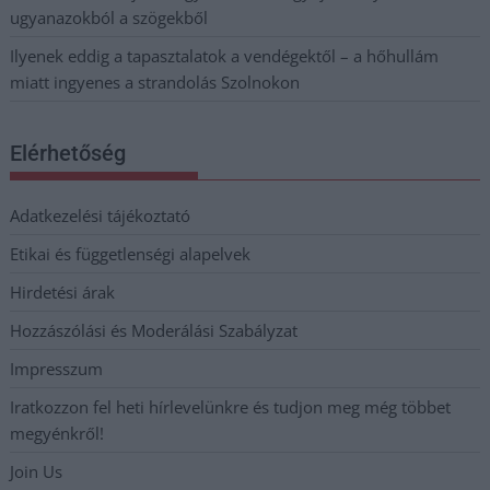
ugyanazokból a szögekből
Ilyenek eddig a tapasztalatok a vendégektől – a hőhullám
miatt ingyenes a strandolás Szolnokon
Elérhetőség
Adatkezelési tájékoztató
Etikai és függetlenségi alapelvek
Hirdetési árak
Hozzászólási és Moderálási Szabályzat
Impresszum
Iratkozzon fel heti hírlevelünkre és tudjon meg még többet
megyénkről!
Join Us