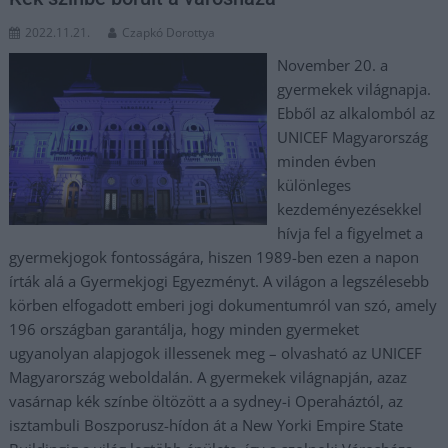
2022.11.21.
Czapkó Dorottya
November 20. a
gyermekek világnapja.
Ebből az alkalomból az
UNICEF Magyarország
minden évben
különleges
kezdeményezésekkel
hívja fel a figyelmet a
gyermekjogok fontosságára, hiszen 1989-ben ezen a napon
írták alá a Gyermekjogi Egyezményt. A világon a legszélesebb
körben elfogadott emberi jogi dokumentumról van szó, amely
196 országban garantálja, hogy minden gyermeket
ugyanolyan alapjogok illessenek meg – olvasható az UNICEF
Magyarország weboldalán. A gyermekek világnapján, azaz
vasárnap kék színbe öltözött a a sydney-i Operaháztól, az
isztambuli Boszporusz-hídon át a New Yorki Empire State