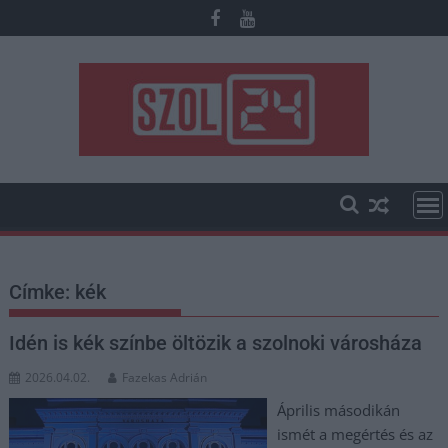
Skip
to
content
Címke:
kék
Idén is kék színbe öltözik a szolnoki városháza
2026.04.02.
Fazekas Adrián
Április másodikán
ismét a megértés és az