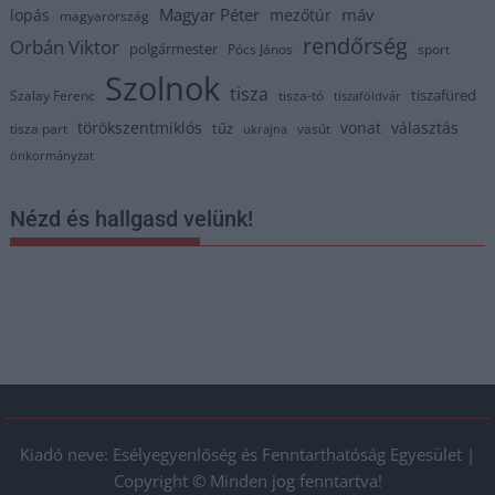
Magyar Péter
máv
lopás
mezőtúr
magyarország
rendőrség
Orbán Viktor
polgármester
Pócs János
sport
Szolnok
tisza
tiszafüred
Szalay Ferenc
tisza-tó
tiszaföldvár
törökszentmiklós
vonat
választás
tűz
tisza part
vasút
ukrajna
önkormányzat
Nézd és hallgasd velünk!
Kiadó neve: Esélyegyenlőség és Fenntarthatóság Egyesület |
Copyright © Minden jog fenntartva!