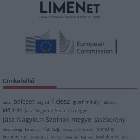
Címkefelhő
fidesz
baleset
györfi mihály
cegléd
háború
autó
időjárás
Jász-Nagykun-Szolnok megye
Jász-Nagykun Szolnok megye
Jászberény
Karcag
kormány
Jászkunság
karambol
katasztrófavédelem
közlekedés
koronavírus
kórház
kosárlabda
kunszentmárton
lmp