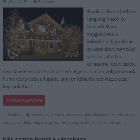
2025.12.09.
Kiss Lajos
Ilyenkor decemberben
rengeteg házon és
lakáserkélyen
megjelennek a
különböző figurákban
és színekben pompázó,
sokszor villódzó
karácsonyi dekorációk,
nem kivétel ez alól Szolnok sem. Egyik szolnoki polgártársunk
humorosra vette a figurát, amikor felhívást tett közzé ezzel
kapcsolatban.
TOVÁBB OLVASOM
,
,
,
,
Szolnok
dekoráció
díszítés
humoros
Jász-Nagykun Szolnok megye
,
,
,
,
,
,
,
karácsonyi
kék
megijed
piros
rendőrség
Szolnok
vicces
villogó
Kék színbe borult a városháza