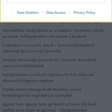
Napokon belül megválasztja az új köztársasági elnököt az
Országgyűlés
Data Deletion
Data Access
Privacy Policy
Kiterjedt tüzek pusztítanak az országban, köztük Karcagon
Harmadfokú hőségriasztás az országban: Szolnokon klímát
javítottak, helikoptereket is bevetettek a tüzeknél
A zárkában rosszul lett, elájult – ilyen körülményekről
számoltak be a szolnoki börtönből
Váratlan fennakadás borította fel a Szolnok–Kecskemét
vasútvonal közlekedését
A polgármester a szolnoki cégekhez fordult: több száz
elbocsátott dolgozón segítene
Csődbe ment a tószegi Accell Hunland, a hazai
kerékpárgyártás meghatározó szereplője
Egyszer fent, egyszer lent, így festett a Duna a két évvel
ezelőtti árvíz idején és így most – fotógyűjtemény