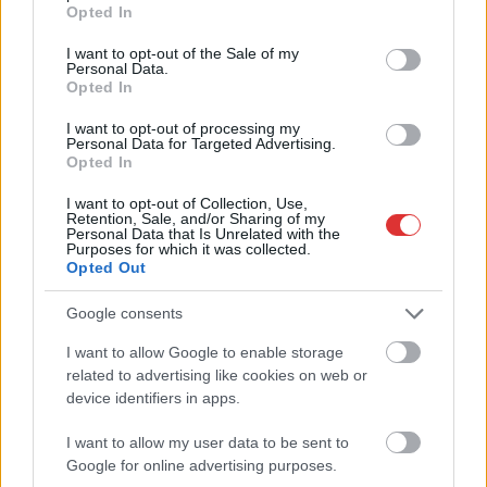
grant or deny consent to Google and its third-party tags to
Opted In
ez csak az egyik botrány
use your data for below specified purposes in below Google
consent section.
Problémák egész Jász-Nagykun-Szolnok megyében: egyre
I want to opt-out of the Sale of my
Personal Data.
több otthoni kútból fogy ki a víz
Opted In
Szolnokon egy kulcsfontosságú körforgalmat részlegesen
I want to opt-out of processing my
lezárnak a napokban, a közlekedés az átlagost is meghaladó
Personal Data for Targeted Advertising.
Opted In
mértékben lebénul
I want to opt-out of Collection, Use,
Elromlott a biztosítóberendezés a ceglédi vasútvonalon,
Retention, Sale, and/or Sharing of my
alapos késések alakultak ki a menetrendhez képest,
Personal Data that Is Unrelated with the
Purposes for which it was collected.
kimaradás is előfordult
Opted Out
Ön szerint hogy készül a hamisítatlan szolnoki habos isler?
Google consents
Országos ellenőrzés indult a hazai akkumulátoripari
I want to allow Google to enable storage
üzemekben
related to advertising like cookies on web or
device identifiers in apps.
Az idei év leglassabb növekedését hozta a június a
kiskereskedelemben
I want to allow my user data to be sent to
Györfi Mihály több tucat vállalkozással egyeztetett a
Google for online advertising purposes.