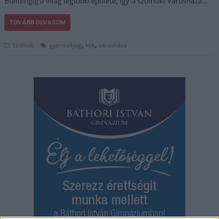
Buildingig a világ legtöbb épülete, így a szolnoki Városháza…
TOVÁBB OLVASOM
,
,
Szolnok
gyermekjog
kék
városháza