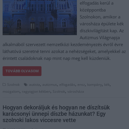
elfogadás kerül a
középpontba
Szolnokon, amikor a
városháza épülete kék
díszkivilágítást kap. Az
Autizmus Világnapja
alkalmából szervezett nemzetközi kezdeményezés évről évre
láthatóvá szeretné tenni azokat a nehézségeket, amelyekkel az
érintett családoknak nap mint nap meg kell küzdeniük.
TOVÁBB OLVASOM
,
,
,
,
,
,
Szolnok
autista
autizmus
elfogadás
ensz
kampány
kék
,
,
,
mozgalom
ragyogjon kékben
Szolnok
városháza
Hogyan dekoráljuk és hogyan ne díszítsük
karácsonyi ünnepi díszbe házunkat? Egy
szolnoki lakos viccesre vette