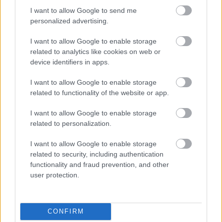
kerékpárgyár dolgozóinak megsegítéséről
I want to allow Google to send me
41 fok fölé forrósodott az ország, Szolnokon pedig egy másik
personalized advertising.
rekord is megdőlt
I want to allow Google to enable storage
Egy telefonhívást akart, végül rendőrök vitték el a mezőtúri
related to analytics like cookies on web or
férfit
device identifiers in apps.
A Tisza kormány minisztere újabb nagy változásokról döntött
I want to allow Google to enable storage
a közoktatásban – például az iskolaigazgatók visszakapják
related to functionality of the website or app.
munkáltatói jogaikat
I want to allow Google to enable storage
Sok volt az igazolatlan hiányzás, Pócs János fizetéslevonást
related to personalization.
kapott, más fideszesek még kevesebbet vittek haza
I want to allow Google to enable storage
A Szolnok megyei gazdák nagyon nem akarták a JÉGER
related to security, including authentication
további üzemeltetését
functionality and fraud prevention, and other
user protection.
Csendélet 5.0: alig balesetveszélyes lépcső és remek
állapotban levő buszmegálló mutatja, hogy Szolnok mennyire
élhető város
CONFIRM
Pénteken újra csökken a benzin és a gázolaj ára is