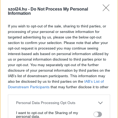
szol24.hu -
Do Not Process My Personal
Information
Hírlevél feliratkozás
If you wish to opt-out of the sale, sharing to third parties, or
Adja meg keresztnevét:
Adja
processing of your personal or sensitive information for
meg e-mail címét:
targeted advertising by us, please use the below opt-out
Megismertem és elfogadom a
GDPR-szabályzat
ot
section to confirm your selection. Please note that after your
opt-out request is processed you may continue seeing
interest-based ads based on personal information utilized by
us or personal information disclosed to third parties prior to
Nem szeretne lemaradni semmiről? Csak egy kattintás, és hírlevelünk a
your opt-out. You may separately opt-out of the further
legfrissebb információkkal és exkluzív tartalmakkal hétről hétre
disclosure of your personal information by third parties on the
IAB’s list of downstream participants. This information may
postaládájába érkezik!
also be disclosed by us to third parties on the
IAB’s List of
Downstream Participants
that may further disclose it to other
third parties.
A SZOL24 legfrissebb 24 cikke
Please note that this website/app uses one or more Google
Personal Data Processing Opt Outs
services and may gather and store information including but
Már magasabb szinten is nyomoznak Szijjártó
not limited to your visit or usage behaviour. You may click to
I want to opt-out of the Sharing of my
büntetőügyében, vesztegetés miatt 3 év letöltendőt kaphat és
personal data.