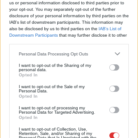
Kiterjedt tüzek pusztítanak az országban, köztük Karcagon
us or personal information disclosed to third parties prior to
your opt-out. You may separately opt-out of the further
Harmadfokú hőségriasztás az országban: Szolnokon klímát
disclosure of your personal information by third parties on the
javítottak, helikoptereket is bevetettek a tüzeknél
IAB’s list of downstream participants. This information may
also be disclosed by us to third parties on the
IAB’s List of
A zárkában rosszul lett, elájult – ilyen körülményekről
Downstream Participants
that may further disclose it to other
számoltak be a szolnoki börtönből
third parties.
Váratlan fennakadás borította fel a Szolnok–Kecskemét
Please note that this website/app uses one or more Google
Personal Data Processing Opt Outs
vasútvonal közlekedését
services and may gather and store information including but
not limited to your visit or usage behaviour. You may click to
I want to opt-out of the Sharing of my
A polgármester a szolnoki cégekhez fordult: több száz
personal data.
grant or deny consent to Google and its third-party tags to
elbocsátott dolgozón segítene
Opted In
use your data for below specified purposes in below Google
consent section.
Csődbe ment a tószegi Accell Hunland, a hazai
I want to opt-out of the Sale of my
Personal Data.
kerékpárgyártás meghatározó szereplője
Opted In
Egyszer fent, egyszer lent, így festett a Duna a két évvel
I want to opt-out of processing my
ezelőtti árvíz idején és így most – fotógyűjtemény
Personal Data for Targeted Advertising.
Opted In
ugyanazokból a szögekből
I want to opt-out of Collection, Use,
Ilyenek eddig a tapasztalatok a vendégektől – a hőhullám
Retention, Sale, and/or Sharing of my
miatt ingyenes a strandolás Szolnokon
Personal Data that Is Unrelated with the