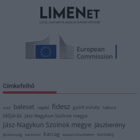
Címkefelhő
fidesz
baleset
györfi mihály
cegléd
háború
autó
időjárás
Jász-Nagykun-Szolnok megye
Jász-Nagykun Szolnok megye
Jászberény
Karcag
kormány
Jászkunság
karambol
katasztrófavédelem