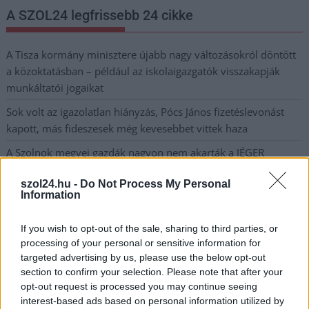
A SZOL24 legfrissebb 24 cikke
A Tisza kormány minisztere újabb nagy változásokról döntött
a közoktatásban – például az iskolaigazgatók visszakapják
munkáltatói jogaikat
Sok volt az igazolatlan hiányzás, Pócs János fizetéslevonást
kapott, más fideszesek még kevesebbet vittek haza
A Szolnok megyei gazdák nagyon nem akarták a JÉGER
további üzemeltetését
szol24.hu -
Do Not Process My Personal
Csendélet 5.0: alig balesetveszélyes lépcső és remek
Information
állapotban levő buszmegálló mutatja, hogy Szolnok mennyire
élhető város
If you wish to opt-out of the sale, sharing to third parties, or
processing of your personal or sensitive information for
Pénteken újra csökken a benzin és a gázolaj ára is
targeted advertising by us, please use the below opt-out
section to confirm your selection. Please note that after your
Napokon belül megválasztja az új köztársasági elnököt az
opt-out request is processed you may continue seeing
Országgyűlés
interest-based ads based on personal information utilized by