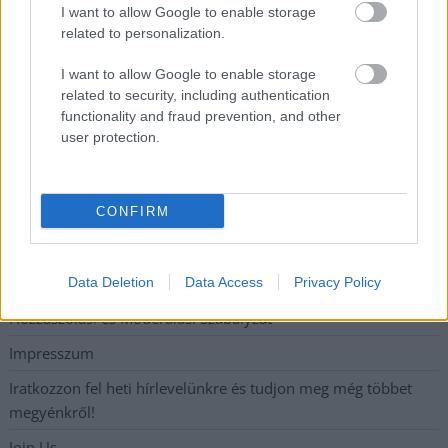
I want to allow Google to enable storage
Vízitraffipax a Tisza-tavon: mostantól senki sem úszhatja meg
related to personalization.
a száguldozást
I want to allow Google to enable storage
Szolnokra is megérkezik a nyár eddigi legkeményebb napja
related to security, including authentication
functionality and fraud prevention, and other
user protection.
Elérhetőség
Adatkezelési tájékoztató
CONFIRM
Etikai és függetlenségi alapelvek
Hirdetési árak
Data Deletion
Data Access
Privacy Policy
Hozzászólási és Moderálási Szabályzat
Impresszum
Iratkozzon fel heti hírlevelünkre és tudjon meg még többet
megyénkről!
Join Us