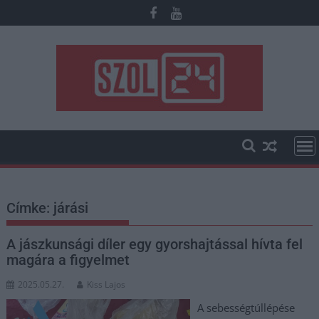
Skip
to
content
Címke:
járási
A jászkunsági díler egy gyorshajtással hívta fel
magára a figyelmet
2025.05.27.
Kiss Lajos
A sebességtúllépése