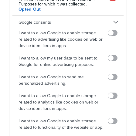
Purposes for which it was collected.
Opted Out
Nem biztató: a hétvégi kisebb felfrissülés után jövő héten
megint visszatér a forróság, újra rekkenő hőség jön, akár 38
Google consents
fokokkal
I want to allow Google to enable storage
Közzétették a szakértői állásfoglalást, a Fiumei úti fák
related to advertising like cookies on web or
többsége szakszerűen már nem ápolható
device identifiers in apps.
A MÚOSZ sajtódíjának második helyét nyerte el a Borsod24 és
I want to allow my user data to be sent to
a Paraméter közös riportfilmje a Sajó szennyezéséről
Google for online advertising purposes.
Tánccal, zeneszóval és vásárral telik meg Jászberény, indul a
I want to allow Google to send me
Csángó Fesztivál
personalized advertising.
Meghosszabbított hőségriasztás és vízkorlátozások, a
mezőtúri kórházban leállt a klíma
I want to allow Google to enable storage
related to analytics like cookies on web or
Átszervezi működését az osztrák óriáscég, Szolnok is érintett
device identifiers in apps.
Tragédiába torkollott a segítségnyújtás elmulasztása, három
I want to allow Google to enable storage
kisújszállási lakos ellen emeltek vádat
related to functionality of the website or app.
Hatalmas lángok csaptak fel Szolnokon