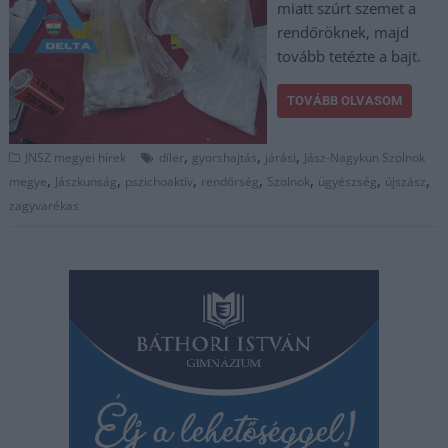
miatt szúrt szemet a
rendőröknek, majd
tovább tetézte a bajt.
TOVÁBB OLVASOM
,
,
,
JNSZ megyei hírek
díler
gyorshajtás
járási
Jász-Nagykun Szolnok
,
,
,
,
,
,
,
megye
Jászkunság
pszichoaktív
rendőrség
Szolnok
ügyészség
újszász
zagyvarékas