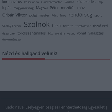
közlekedés
koronavírus
kórház
kosárlabda
kunszentmárton
lmp
Magyar Péter
máv
lopás
mezőtúr
magyarország
rendőrség
Orbán Viktor
polgármester
Pócs János
sport
Szolnok
tisza
tiszafüred
Szalay Ferenc
tisza-tó
tiszaföldvár
törökszentmiklós
vonat
választás
tűz
tisza part
vasút
ukrajna
önkormányzat
Nézd és hallgasd velünk!
Kiadó neve: Esélyegyenlőség és Fenntarthatóság Egyesület |