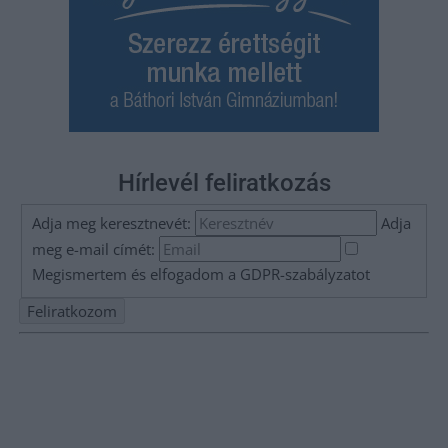
Hírlevél feliratkozás
Adja meg keresztnevét:
Adja
meg e-mail címét:
Megismertem és elfogadom a
GDPR-szabályzat
ot
Nem szeretne lemaradni semmiről? Csak egy kattintás, és hírlevelünk a
legfrissebb információkkal és exkluzív tartalmakkal hétről hétre
postaládájába érkezik!