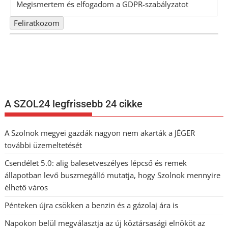
Megismertem és elfogadom a
GDPR-szabályzat
ot
Nem szeretne lemaradni semmiről? Csak egy kattintás, és hírlevelünk a
legfrissebb információkkal és exkluzív tartalmakkal hétről hétre
postaládájába érkezik!
A SZOL24 legfrissebb 24 cikke
A Szolnok megyei gazdák nagyon nem akarták a JÉGER
további üzemeltetését
Csendélet 5.0: alig balesetveszélyes lépcső és remek
állapotban levő buszmegálló mutatja, hogy Szolnok mennyire
élhető város
Pénteken újra csökken a benzin és a gázolaj ára is
Napokon belül megválasztja az új köztársasági elnököt az