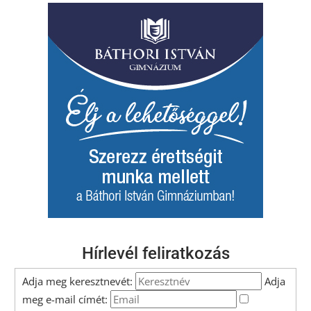
Hírlevél feliratkozás
Adja meg keresztnevét:
Adja
meg e-mail címét: