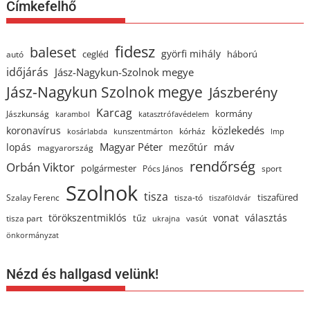
Címkefelhő
fidesz
baleset
györfi mihály
cegléd
háború
autó
időjárás
Jász-Nagykun-Szolnok megye
Jász-Nagykun Szolnok megye
Jászberény
Karcag
kormány
Jászkunság
karambol
katasztrófavédelem
közlekedés
koronavírus
kórház
kosárlabda
kunszentmárton
lmp
Magyar Péter
máv
lopás
mezőtúr
magyarország
rendőrség
Orbán Viktor
polgármester
Pócs János
sport
Szolnok
tisza
tiszafüred
Szalay Ferenc
tisza-tó
tiszaföldvár
törökszentmiklós
vonat
választás
tűz
tisza part
vasút
ukrajna
önkormányzat
Nézd és hallgasd velünk!