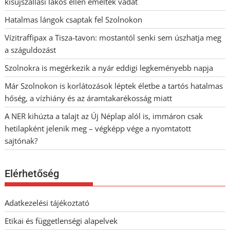
kisújszállási lakos ellen emeltek vádat
Hatalmas lángok csaptak fel Szolnokon
Vízitraffipax a Tisza-tavon: mostantól senki sem úszhatja meg
a száguldozást
Szolnokra is megérkezik a nyár eddigi legkeményebb napja
Már Szolnokon is korlátozások léptek életbe a tartós hatalmas
hőség, a vízhiány és az áramtakarékosság miatt
A NER kihúzta a talajt az Új Néplap alól is, immáron csak
hetilapként jelenik meg – végképp vége a nyomtatott
sajtónak?
Elérhetőség
Adatkezelési tájékoztató
Etikai és függetlenségi alapelvek