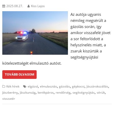
2025.08.27.
Kiss Lajos
Az autója ugyanis
némileg megsérült a
gázolás során, így
amikor visszafelé jövet
a sor feltorlódott a
helyszínelés miatt, a
zsaruk kiszúrták a
segítségnyújtási
kötelezettségét elmulasztó autóst.
TOVÁBB OLVASOM
,
,
,
,
,
Kék hírek
elgázol
elmulasztás
gázolás
gépkocsi
Jászárokszállás
,
,
,
,
,
,
Jászberény
Jászkunság
kerékpáros
rendőrség
segítségnyújtás
sérült
visszatér