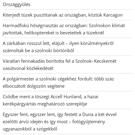
Országgyűlés
Kiterjedt tüzek pusztítanak az országban, köztük Karcagon
Harmadfokú hőségriasztás az országban: Szolnokon klímát
javítottak, helikoptereket is bevetettek a tüzeknél
A zárkában rosszul lett, elájult – ilyen körülményekről
számoltak be a szolnoki börtönből
Váratlan fennakadás borította fel a Szolnok–Kecskemét
vasútvonal közlekedését
A polgármester a szolnoki cégekhez fordult: több száz
elbocsátott dolgozón segítene
Csődbe ment a tószegi Accell Hunland, a hazai
kerékpárgyártás meghatározó szereplője
Egyszer fent, egyszer lent, így festett a Duna a két évvel
ezelőtti árvíz idején és így most – fotógyűjtemény
ugyanazokból a szögekből