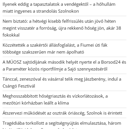
Ilyenek eddig a tapasztalatok a vendégektől – a hőhullám
miatt ingyenes a strandolás Szolnokon
Nem biztató: a hétvégi kisebb felfrissülés után jövő héten
megint visszatér a forróság, újra rekkenő hőség jön, akár 38
fokokkal
Közzétették a szakértői állásfoglalást, a Fiumei úti fák
többsége szakszerűen már nem ápolható
A MÚOSZ sajtódíjának második helyét nyerte el a Borsod24 és
a Paraméter közös riportfilmje a Sajó szennyezéséről
Tánccal, zeneszóval és vásárral telik meg Jászberény, indul a
Csángó Fesztivál
Meghosszabbított hőségriasztás és vízkorlátozások, a
mezőtúri kórházban leállt a klíma
Átszervezi működését az osztrák óriáscég, Szolnok is érintett
Tragédiába torkollott a segítségnyújtás elmulasztása, három