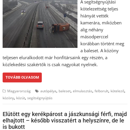
A segítségnyújtási
kötelezettség teljes
hiányát vették
kamerára, miközben
alig néhány
másodperccel
korábban történt meg
a baleset. A közöny
teljesen eluralkodott már honfitársaink egy részén, a
közlekedési szakértők is csak nagyokat nyelnek.
TOVÁBB OLVASOM
,
,
,
,
,
Magyarország
autópálya
baleset
elmulasztás
felborult
kötelező
,
,
közöny
közút
segítségnyújtás
Elütött egy kerékpárost a jászkunsági férfi, majd
elhajtott – később visszatért a helyszínre, de le
is bukott