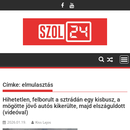
Skip
to
content
Címke:
elmulasztás
Hihetetlen, felborult a sztrádán egy kisbusz, a
mögötte jövő autós kikerülte, majd elszáguldott
(videóval)
2026.01.19.
Kiss Lajos