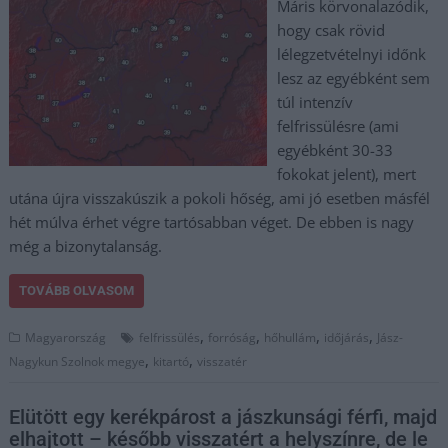
Máris körvonalazódik,
hogy csak rövid
lélegzetvételnyi időnk
lesz az egyébként sem
túl intenzív
felfrissülésre (ami
egyébként 30-33
fokokat jelent), mert
utána újra visszakúszik a pokoli hőség, ami jó esetben másfél
hét múlva érhet végre tartósabban véget. De ebben is nagy
még a bizonytalanság.
TOVÁBB OLVASOM
,
,
,
,
Magyarország
felfrissülés
forróság
hőhullám
időjárás
Jász-
,
,
Nagykun Szolnok megye
kitartó
visszatér
Elütött egy kerékpárost a jászkunsági férfi, majd
elhajtott – később visszatért a helyszínre, de le