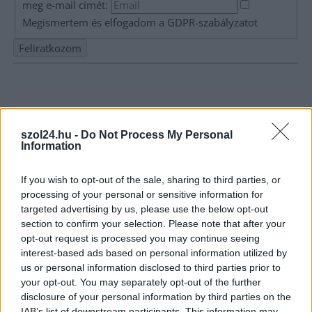
meg e-mail címét:
Megismertem és elfogadom a
GDPR-szabályzat
ot
Nem szeretne lemaradni semmiről? Csak egy kattintás, és hírlevelünk a
legfrissebb információkkal és exkluzív tartalmakkal hétről hétre
postaládájába érkezik!
szol24.hu -
Do Not Process My Personal
Information
A SZOL24 legfrissebb 24 cikke
If you wish to opt-out of the sale, sharing to third parties, or
processing of your personal or sensitive information for
Szolnokon egy kulcsfontosságú körforgalmat részlegesen
targeted advertising by us, please use the below opt-out
lezárnak a napokban, a közlekedés az átlagost is meghaladó
section to confirm your selection. Please note that after your
mértékben lebénul
opt-out request is processed you may continue seeing
interest-based ads based on personal information utilized by
Elromlott a biztosítóberendezés a ceglédi vasútvonalon,
us or personal information disclosed to third parties prior to
alapos késések alakultak ki a menetrendhez képest,
your opt-out. You may separately opt-out of the further
kimaradás is előfordult
disclosure of your personal information by third parties on the
IAB’s list of downstream participants. This information may