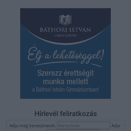
Hírlevél feliratkozás
Adja meg keresztnevét:
Adja