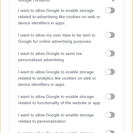
A Szolnok megyei gazdák nagyon nem akarták a JÉGER
I want to allow Google to enable storage
további üzemeltetését
related to advertising like cookies on web or
device identifiers in apps.
Csendélet 5.0: alig balesetveszélyes lépcső és remek
állapotban levő buszmegálló mutatja, hogy Szolnok mennyire
I want to allow my user data to be sent to
élhető város
Google for online advertising purposes.
Pénteken újra csökken a benzin és a gázolaj ára is
I want to allow Google to send me
personalized advertising.
Napokon belül megválasztja az új köztársasági elnököt az
Országgyűlés
I want to allow Google to enable storage
Kiterjedt tüzek pusztítanak az országban, köztük Karcagon
related to analytics like cookies on web or
device identifiers in apps.
Harmadfokú hőségriasztás az országban: Szolnokon klímát
javítottak, helikoptereket is bevetettek a tüzeknél
I want to allow Google to enable storage
related to functionality of the website or app.
A zárkában rosszul lett, elájult – ilyen körülményekről
számoltak be a szolnoki börtönből
I want to allow Google to enable storage
related to personalization.
Váratlan fennakadás borította fel a Szolnok–Kecskemét
vasútvonal közlekedését