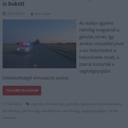
is bukott
2025.08.27.
Kiss Lajos
Az autója ugyanis
némileg megsérült a
gázolás során, így
amikor visszafelé jövet
a sor feltorlódott a
helyszínelés miatt, a
zsaruk kiszúrták a
segítségnyújtási
kötelezettségét elmulasztó autóst.
TOVÁBB OLVASOM
,
,
,
,
,
Kék hírek
elgázol
elmulasztás
gázolás
gépkocsi
Jászárokszállás
,
,
,
,
,
,
Jászberény
Jászkunság
kerékpáros
rendőrség
segítségnyújtás
sérült
visszatér