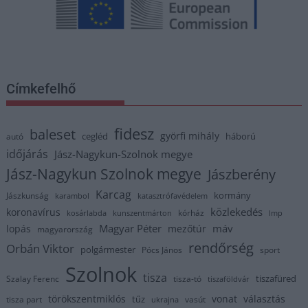
Címkefelhő
fidesz
baleset
györfi mihály
cegléd
háború
autó
időjárás
Jász-Nagykun-Szolnok megye
Jász-Nagykun Szolnok megye
Jászberény
Karcag
kormány
Jászkunság
karambol
katasztrófavédelem
közlekedés
koronavírus
kórház
kosárlabda
kunszentmárton
lmp
Magyar Péter
máv
lopás
mezőtúr
magyarország
rendőrség
Orbán Viktor
polgármester
Pócs János
sport
Szolnok
tisza
tiszafüred
Szalay Ferenc
tisza-tó
tiszaföldvár
törökszentmiklós
vonat
választás
tűz
tisza part
vasút
ukrajna