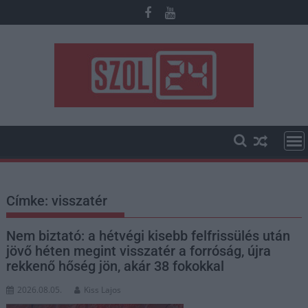
Skip
to
content
Címke:
visszatér
Nem biztató: a hétvégi kisebb felfrissülés után
jövő héten megint visszatér a forróság, újra
rekkenő hőség jön, akár 38 fokokkal
2026.08.05.
Kiss Lajos