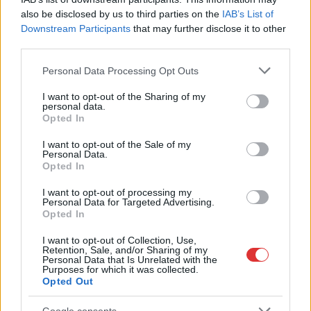
Ön szerint hogy készül a hamisítatlan szolnoki habos isler?
also be disclosed by us to third parties on the
IAB’s List of
Országos ellenőrzés indult a hazai akkumulátoripari
Downstream Participants
that may further disclose it to other
üzemekben
third parties.
Az idei év leglassabb növekedését hozta a június a
Please note that this website/app uses one or more Google
Personal Data Processing Opt Outs
services and may gather and store information including but
kiskereskedelemben
not limited to your visit or usage behaviour. You may click to
I want to opt-out of the Sharing of my
personal data.
Györfi Mihály több tucat vállalkozással egyeztetett a
grant or deny consent to Google and its third-party tags to
Opted In
kerékpárgyár dolgozóinak megsegítéséről
use your data for below specified purposes in below Google
consent section.
I want to opt-out of the Sale of my
41 fok fölé forrósodott az ország, Szolnokon pedig egy másik
Personal Data.
rekord is megdőlt
Opted In
Egy telefonhívást akart, végül rendőrök vitték el a mezőtúri
I want to opt-out of processing my
Personal Data for Targeted Advertising.
férfit
Opted In
A Tisza kormány minisztere újabb nagy változásokról döntött
I want to opt-out of Collection, Use,
a közoktatásban – például az iskolaigazgatók visszakapják
Retention, Sale, and/or Sharing of my
Personal Data that Is Unrelated with the
munkáltatói jogaikat
Purposes for which it was collected.
Opted Out
Sok volt az igazolatlan hiányzás, Pócs János fizetéslevonást
kapott, más fideszesek még kevesebbet vittek haza
Google consents