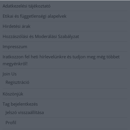
Adatkezelési tájékoztató
Etikai és függetlenségi alapelvek
Hirdetési árak
Hozzászólási és Moderálási Szabályzat
Impresszum
Iratkozzon fel heti hírlevelünkre és tudjon meg még többet
megyénkről!
Join Us
Regisztráció
Köszönjük
Tag bejelentkezés
Jelszó visszaállítása
Profil