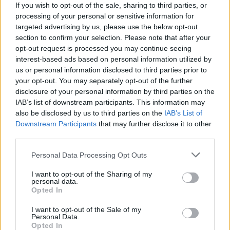
If you wish to opt-out of the sale, sharing to third parties, or
Elromlott a biztosítóberendezés a ceglédi vasútvonalon,
processing of your personal or sensitive information for
alapos késések alakultak ki a menetrendhez képest,
targeted advertising by us, please use the below opt-out
kimaradás is előfordult
section to confirm your selection. Please note that after your
opt-out request is processed you may continue seeing
Ön szerint hogy készül a hamisítatlan szolnoki habos isler?
interest-based ads based on personal information utilized by
Országos ellenőrzés indult a hazai akkumulátoripari
us or personal information disclosed to third parties prior to
üzemekben
your opt-out. You may separately opt-out of the further
disclosure of your personal information by third parties on the
Az idei év leglassabb növekedését hozta a június a
IAB’s list of downstream participants. This information may
kiskereskedelemben
also be disclosed by us to third parties on the
IAB’s List of
Downstream Participants
that may further disclose it to other
Györfi Mihály több tucat vállalkozással egyeztetett a
third parties.
kerékpárgyár dolgozóinak megsegítéséről
Please note that this website/app uses one or more Google
Personal Data Processing Opt Outs
41 fok fölé forrósodott az ország, Szolnokon pedig egy másik
services and may gather and store information including but
rekord is megdőlt
not limited to your visit or usage behaviour. You may click to
I want to opt-out of the Sharing of my
personal data.
grant or deny consent to Google and its third-party tags to
Egy telefonhívást akart, végül rendőrök vitték el a mezőtúri
Opted In
use your data for below specified purposes in below Google
férfit
consent section.
I want to opt-out of the Sale of my
Personal Data.
A Tisza kormány minisztere újabb nagy változásokról döntött
Opted In