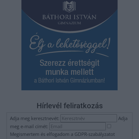
Hírlevél feliratkozás
Adja meg keresztnevét:
Adja
meg e-mail címét:
Megismertem és elfogadom a
GDPR-szabályzat
ot