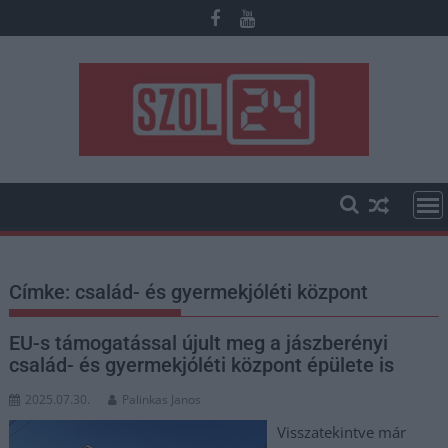
Skip
to
content
Címke:
család- és gyermekjóléti központ
EU-s támogatással újult meg a jászberényi
család- és gyermekjóléti központ épülete is
2025.07.30.
Palinkas Janos
Visszatekintve már