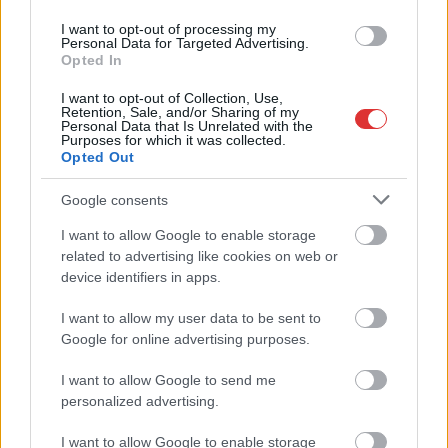
a közoktatásban – például az iskolaigazgatók visszakapják
munkáltatói jogaikat
I want to opt-out of processing my
Personal Data for Targeted Advertising.
Sok volt az igazolatlan hiányzás, Pócs János fizetéslevonást
Opted In
kapott, más fideszesek még kevesebbet vittek haza
I want to opt-out of Collection, Use,
Retention, Sale, and/or Sharing of my
A Szolnok megyei gazdák nagyon nem akarták a JÉGER
Personal Data that Is Unrelated with the
Purposes for which it was collected.
további üzemeltetését
Opted Out
Csendélet 5.0: alig balesetveszélyes lépcső és remek
Google consents
állapotban levő buszmegálló mutatja, hogy Szolnok mennyire
élhető város
I want to allow Google to enable storage
related to advertising like cookies on web or
Pénteken újra csökken a benzin és a gázolaj ára is
device identifiers in apps.
Napokon belül megválasztja az új köztársasági elnököt az
I want to allow my user data to be sent to
Országgyűlés
Google for online advertising purposes.
Kiterjedt tüzek pusztítanak az országban, köztük Karcagon
I want to allow Google to send me
Harmadfokú hőségriasztás az országban: Szolnokon klímát
personalized advertising.
javítottak, helikoptereket is bevetettek a tüzeknél
I want to allow Google to enable storage