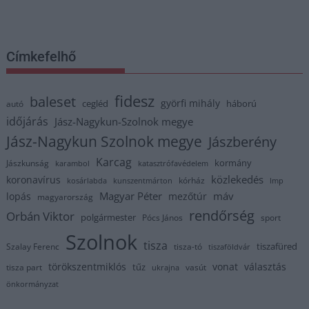
Címkefelhő
fidesz
baleset
györfi mihály
cegléd
háború
autó
időjárás
Jász-Nagykun-Szolnok megye
Jász-Nagykun Szolnok megye
Jászberény
Karcag
kormány
Jászkunság
karambol
katasztrófavédelem
közlekedés
koronavírus
kórház
kosárlabda
kunszentmárton
lmp
Magyar Péter
máv
lopás
mezőtúr
magyarország
rendőrség
Orbán Viktor
polgármester
Pócs János
sport
Szolnok
tisza
tiszafüred
Szalay Ferenc
tisza-tó
tiszaföldvár
törökszentmiklós
vonat
választás
tűz
tisza part
vasút
ukrajna
önkormányzat