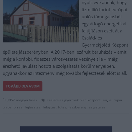
nyolc éve annak, hogy
tízmillió forint európai
uniós támogatásból
egy átfogó energetikai
felújításon esett át a
Család- és
Gyermekjóléti Központ
épülete Jászberényben. A 2017-ben lezárult beruházás – amit
még a korábbi, fideszes városvezetés vezényelt le – máig
érezhető javulást hozott a szolgáltatás körülményeiben,
ugyanakkor az intézmény még további fejlesztések előtt is áll.
TOVÁBB OLVASOM
,
,
JNSZ megyei hírek
család- és gyermekjóléti központ
eu
európai
,
,
,
,
,
uniós forrás
fejlesztés
felújítás
fűtés
Jászberény
szigetelés