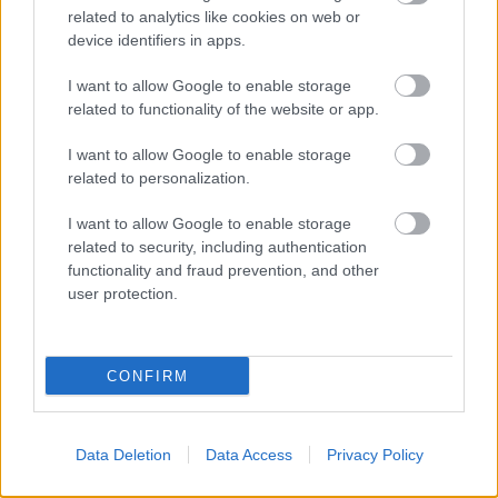
A zárkában rosszul lett, elájult – ilyen körülményekről
related to analytics like cookies on web or
számoltak be a szolnoki börtönből
device identifiers in apps.
Váratlan fennakadás borította fel a Szolnok–Kecskemét
I want to allow Google to enable storage
vasútvonal közlekedését
related to functionality of the website or app.
A polgármester a szolnoki cégekhez fordult: több száz
I want to allow Google to enable storage
elbocsátott dolgozón segítene
related to personalization.
Csődbe ment a tószegi Accell Hunland, a hazai
I want to allow Google to enable storage
kerékpárgyártás meghatározó szereplője
related to security, including authentication
Egyszer fent, egyszer lent, így festett a Duna a két évvel
functionality and fraud prevention, and other
ezelőtti árvíz idején és így most – fotógyűjtemény
user protection.
ugyanazokból a szögekből
Ilyenek eddig a tapasztalatok a vendégektől – a hőhullám
CONFIRM
miatt ingyenes a strandolás Szolnokon
Elérhetőség
Data Deletion
Data Access
Privacy Policy