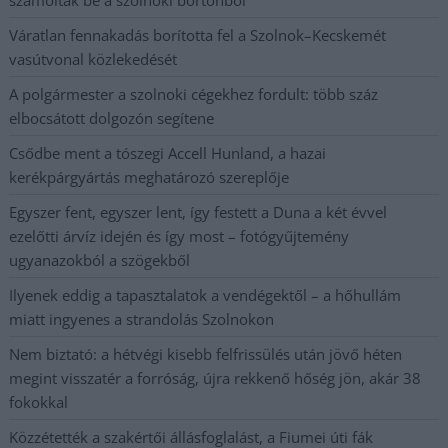
számoltak be a szolnoki börtönből
Váratlan fennakadás borította fel a Szolnok–Kecskemét
vasútvonal közlekedését
A polgármester a szolnoki cégekhez fordult: több száz
elbocsátott dolgozón segítene
Csődbe ment a tószegi Accell Hunland, a hazai
kerékpárgyártás meghatározó szereplője
Egyszer fent, egyszer lent, így festett a Duna a két évvel
ezelőtti árvíz idején és így most – fotógyűjtemény
ugyanazokból a szögekből
Ilyenek eddig a tapasztalatok a vendégektől – a hőhullám
miatt ingyenes a strandolás Szolnokon
Nem biztató: a hétvégi kisebb felfrissülés után jövő héten
megint visszatér a forróság, újra rekkenő hőség jön, akár 38
fokokkal
Közzétették a szakértői állásfoglalást, a Fiumei úti fák