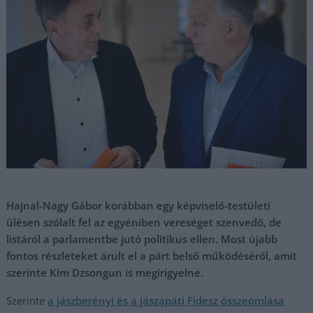
Hajnal-Nagy Gábor korábban egy képviselő-testületi
ülésen szólalt fel az egyéniben vereséget szenvedő, de
listáról a parlamentbe jutó politikus ellen. Most újabb
fontos részleteket árult el a párt belső működéséről, amit
szerinte Kim Dzsongun is megirigyelne.
Szerinte
a jászberényi és a jászapáti Fidesz összeomlása