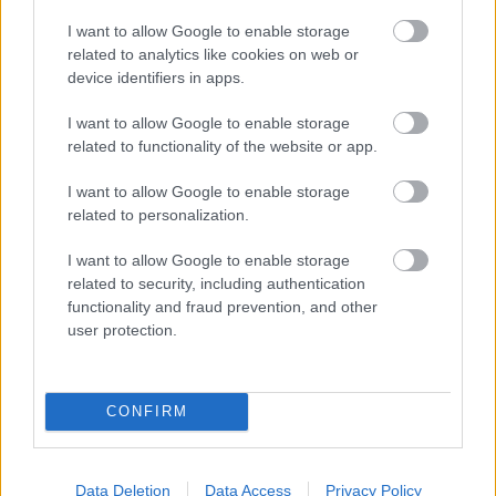
I want to allow Google to enable storage
related to analytics like cookies on web or
Hírlevél feliratkozás
device identifiers in apps.
Adja meg keresztnevét:
Adja
I want to allow Google to enable storage
meg e-mail címét:
related to functionality of the website or app.
Megismertem és elfogadom a
GDPR-szabályzat
ot
I want to allow Google to enable storage
related to personalization.
Nem szeretne lemaradni semmiről? Csak egy kattintás, és hírlevelünk a
I want to allow Google to enable storage
legfrissebb információkkal és exkluzív tartalmakkal hétről hétre
related to security, including authentication
postaládájába érkezik!
functionality and fraud prevention, and other
user protection.
A SZOL24 legfrissebb 24 cikke
CONFIRM
A Tisza kormány minisztere újabb nagy változásokról döntött
a közoktatásban – például az iskolaigazgatók visszakapják
Data Deletion
Data Access
Privacy Policy