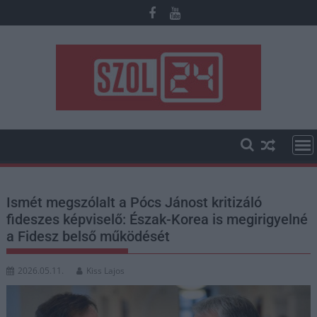
Skip
to
content
Ismét megszólalt a Pócs Jánost kritizáló
fideszes képviselő: Észak-Korea is megirigyelné
a Fidesz belső működését
2026.05.11.
Kiss Lajos