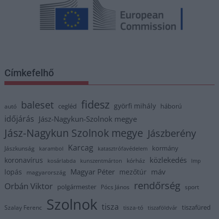
Címkefelhő
fidesz
baleset
györfi mihály
cegléd
háború
autó
időjárás
Jász-Nagykun-Szolnok megye
Jász-Nagykun Szolnok megye
Jászberény
Karcag
kormány
Jászkunság
karambol
katasztrófavédelem
közlekedés
koronavírus
kórház
kosárlabda
kunszentmárton
lmp
Magyar Péter
máv
lopás
mezőtúr
magyarország
rendőrség
Orbán Viktor
polgármester
Pócs János
sport
Szolnok
tisza
tiszafüred
Szalay Ferenc
tisza-tó
tiszaföldvár