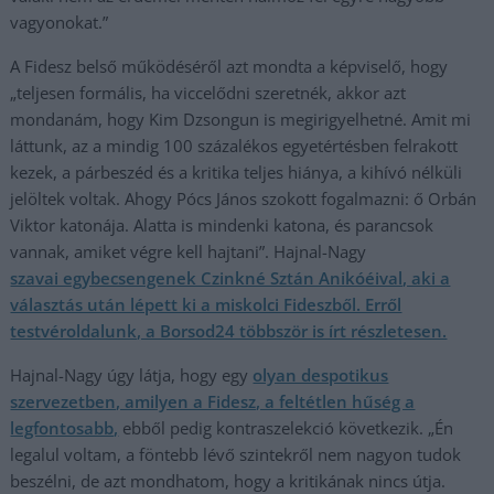
vagyonokat.”
A Fidesz belső működéséről azt mondta a képviselő, hogy
„teljesen formális, ha viccelődni szeretnék, akkor azt
mondanám, hogy Kim Dzsongun is megirigyelhetné. Amit mi
láttunk, az a mindig 100 százalékos egyetértésben felrakott
kezek, a párbeszéd és a kritika teljes hiánya, a kihívó nélküli
jelöltek voltak. Ahogy Pócs János szokott fogalmazni: ő Orbán
Viktor katonája. Alatta is mindenki katona, és parancsok
vannak, amiket végre kell hajtani”. Hajnal-Nagy
szavai egybecsengenek Czinkné Sztán Anikóéival, aki a
választás után lépett ki a miskolci Fideszből. Erről
testvéroldalunk, a Borsod24 többször is írt részletesen.
Hajnal-Nagy úgy látja, hogy egy
olyan despotikus
szervezetben, amilyen a Fidesz, a feltétlen hűség a
legfontosabb,
ebből pedig kontraszelekció következik. „Én
legalul voltam, a föntebb lévő szintekről nem nagyon tudok
beszélni, de azt mondhatom, hogy a kritikának nincs útja.