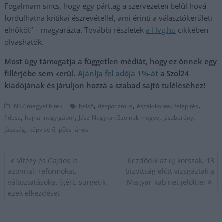
Fogalmam sincs, hogy egy párttag a szervezeten belül hová
fordulhatna kritikai észrevétellel, ami érinti a választókerületi
elnököt” – magyarázta. További részletek
a Hvg.hu
cikkében
olvashatók.
Most úgy támogatja a független médiát, hogy ez önnek egy
fillérjébe sem kerül.
Ajánlja fel adója 1%-át
a Szol24
kiadójának és járuljon hozzá a szabad sajtó túléléséhez!
,
,
,
,
JNSZ megyei hírek
belső
despotizmus
észak-korea
felépítés
,
,
,
,
fidesz
hajnal-nagy gábor
Jász-Nagykun Szolnok megye
Jászberény
,
,
Jászság
képviselő
pöcs jános
Bejegyzés
Vitézy és Gajdos is
Kezdődik az új korszak, 13
navigáció
azonnali reformokat,
bizottság előtt vizsgáztak a
változtatásokat ígért, sürgetik
Magyar-kabinet jelöltjei
ezek elkezdését