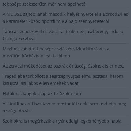
többsége szakszerűen már nem ápolható
A MÚOSZ sajtódíjának második helyét nyerte el a Borsod24 és
a Paraméter közös riportfilmje a Sajó szennyezéséről
Tánccal, zeneszóval és vásárral telik meg Jászberény, indul a
Csángó Fesztivál
Meghosszabbított hőségriasztás és vízkorlátozások, a
mezőtúri kórházban leállt a klíma
Átszervezi működését az osztrák óriáscég, Szolnok is érintett
Tragédiába torkollott a segítségnyújtás elmulasztása, három
kisújszállási lakos ellen emeltek vádat
Hatalmas lángok csaptak fel Szolnokon
Vízitraffipax a Tisza-tavon: mostantól senki sem úszhatja meg
a száguldozást
Szolnokra is megérkezik a nyár eddigi legkeményebb napja