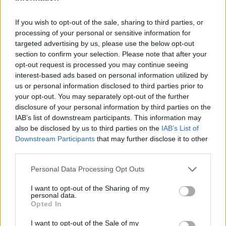
Leállt a termelés a tószegi üzemben, miközben a holland
anyavállalat fizetési haladékot kért. Az európai
If you wish to opt-out of the sale, sharing to third parties, or
kerékpáripar...
processing of your personal or sensitive information for
targeted advertising by us, please use the below opt-out
JNSZ megyei hírek
section to confirm your selection. Please note that after your
opt-out request is processed you may continue seeing
interest-based ads based on personal information utilized by
us or personal information disclosed to third parties prior to
your opt-out. You may separately opt-out of the further
disclosure of your personal information by third parties on the
IAB’s list of downstream participants. This information may
also be disclosed by us to third parties on the
IAB’s List of
Downstream Participants
that may further disclose it to other
third parties.
Please note that this website/app uses one or more Google
Personal Data Processing Opt Outs
services and may gather and store information including but
not limited to your visit or usage behaviour. You may click to
I want to opt-out of the Sharing of my
personal data.
grant or deny consent to Google and its third-party tags to
Opted In
2026.08.05.
szol24.hu
use your data for below specified purposes in below Google
Tánccal, zeneszóval és vásárral telik meg
consent section.
I want to opt-out of the Sale of my