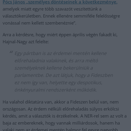
Pócs János „személyes döntéseinek a következménye,
amelyek miatt egyre több szavazót veszítettünk a
választókerületben. Ennek ellenére semmiféle felelősségre
vonással nem kellett szembenéznie”.
Arra a kérdésre, hogy miért éppen április végén fakadt ki,
Hajnal-Nagy azt felelte:
Egy pártban is az érdemei mentén kellene
előrehaladnia valakinek, és arra méltó
személyeknek kellene bekerülniük a
parlamentbe. De azt látjuk, hogy a Fideszben
ez nem így van, helyette egy despotikus,
önkényuralmi rendszerként működik.
Ha valahol diktatúra van, akkor a Fideszen belül van, nem
országosan. Az érdem nélküli előrehaladás súlyos erkölcsi
kérdés, amit a választók is érzékelnek. A NER-rel sem az volt a
baja az embereknek, hogy vannak milliárdosok, hanem ha
valaki nem az érdemei mentén halmoz fel egyre nagyobb