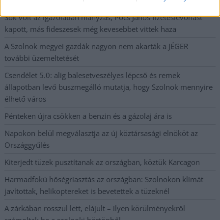
munkáltatói jogaikat
Sok volt az igazolatlan hiányzás, Pócs János fizetéslevonást
kapott, más fideszesek még kevesebbet vittek haza
A Szolnok megyei gazdák nagyon nem akarták a JÉGER
további üzemeltetését
Csendélet 5.0: alig balesetveszélyes lépcső és remek
állapotban levő buszmegálló mutatja, hogy Szolnok mennyire
élhető város
Pénteken újra csökken a benzin és a gázolaj ára is
Napokon belül megválasztja az új köztársasági elnököt az
Országgyűlés
Kiterjedt tüzek pusztítanak az országban, köztük Karcagon
Harmadfokú hőségriasztás az országban: Szolnokon klímát
javítottak, helikoptereket is bevetettek a tüzeknél
A zárkában rosszul lett, elájult – ilyen körülményekről