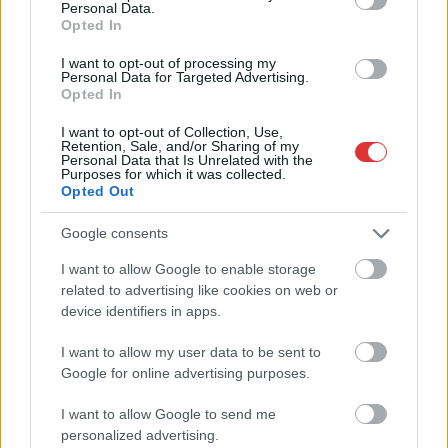
Jászberény, indul a Csángó Fesztivál
Personal Data.
Opted In
Ismét a Kárpát-medencei folklór és a hagyományőrzés
központjává válik Jászberény, ma indul a XXXIV. Csángó
I want to opt-out of processing my
Personal Data for Targeted Advertising.
Fesztivált....
Opted In
JNSZ megyei hírek
I want to opt-out of Collection, Use,
Retention, Sale, and/or Sharing of my
Personal Data that Is Unrelated with the
Purposes for which it was collected.
Opted Out
Google consents
I want to allow Google to enable storage
related to advertising like cookies on web or
device identifiers in apps.
I want to allow my user data to be sent to
Google for online advertising purposes.
I want to allow Google to send me
personalized advertising.