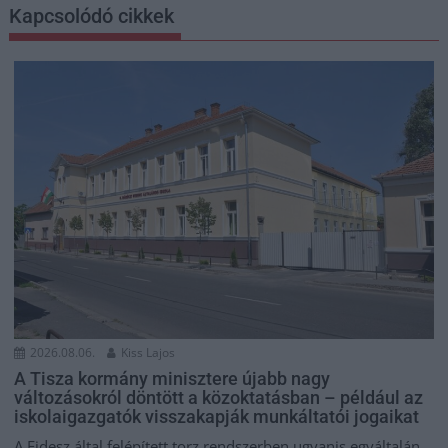
Kapcsolódó cikkek
2026.08.06.
Kiss Lajos
A Tisza kormány minisztere újabb nagy
változásokról döntött a közoktatásban – például az
iskolaigazgatók visszakapják munkáltatói jogaikat
A Fidesz által felépített torz rendszerben ugyanis egyáltalán