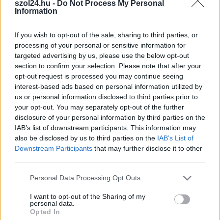
Harmadfokú hőségriasztás az országban:
szol24.hu -
Do Not Process My Personal
Information
Szolnokon klímát javítottak, helikoptereket is
bevetettek a tüzeknél
If you wish to opt-out of the sale, sharing to third parties, or
Tovább tombol az extrém kánikula az országban, a jelenlegi
processing of your personal or sensitive information for
előrejelzések szerint a jövő hét elejéig garantált...
targeted advertising by us, please use the below opt-out
Szolnok
section to confirm your selection. Please note that after your
opt-out request is processed you may continue seeing
interest-based ads based on personal information utilized by
us or personal information disclosed to third parties prior to
your opt-out. You may separately opt-out of the further
disclosure of your personal information by third parties on the
IAB’s list of downstream participants. This information may
also be disclosed by us to third parties on the
IAB’s List of
Downstream Participants
that may further disclose it to other
third parties.
Please note that this website/app uses one or more Google
Personal Data Processing Opt Outs
services and may gather and store information including but
not limited to your visit or usage behaviour. You may click to
I want to opt-out of the Sharing of my
personal data.
grant or deny consent to Google and its third-party tags to
Opted In
2026.08.06.
Horváth Zsolt
use your data for below specified purposes in below Google