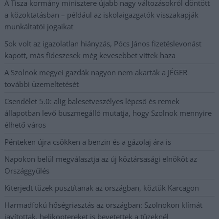
A Tisza kormány minisztere újabb nagy változásokról döntött
a közoktatásban – például az iskolaigazgatók visszakapják
munkáltatói jogaikat
Sok volt az igazolatlan hiányzás, Pócs János fizetéslevonást
kapott, más fideszesek még kevesebbet vittek haza
A Szolnok megyei gazdák nagyon nem akarták a JÉGER
további üzemeltetését
Csendélet 5.0: alig balesetveszélyes lépcső és remek
állapotban levő buszmegálló mutatja, hogy Szolnok mennyire
élhető város
Pénteken újra csökken a benzin és a gázolaj ára is
Napokon belül megválasztja az új köztársasági elnököt az
Országgyűlés
Kiterjedt tüzek pusztítanak az országban, köztük Karcagon
Harmadfokú hőségriasztás az országban: Szolnokon klímát
javítottak, helikoptereket is bevetettek a tüzeknél