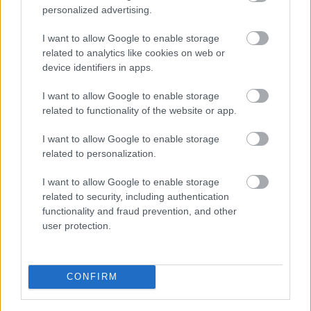
2026.08.06.
Horváth Zsolt
personalized advertising.
A polgármester a szolnoki cégekhez fordult: több
száz elbocsátott dolgozón segítene
I want to allow Google to enable storage
related to analytics like cookies on web or
Munkalehetőséget kér a térség vállalkozásaitól Szolnok
device identifiers in apps.
polgármestere. A tószegi kerékpárgyár bezárása után
közzétett felhívásának célja, hogy...
I want to allow Google to enable storage
Szolnok
related to functionality of the website or app.
I want to allow Google to enable storage
related to personalization.
I want to allow Google to enable storage
related to security, including authentication
functionality and fraud prevention, and other
user protection.
CONFIRM