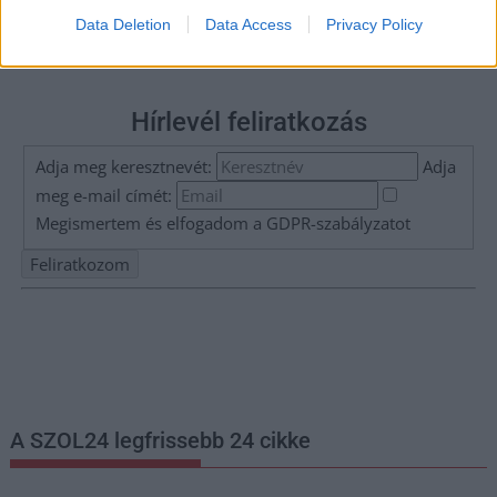
Data Deletion
Data Access
Privacy Policy
Hírlevél feliratkozás
Adja meg keresztnevét:
Adja
meg e-mail címét:
Megismertem és elfogadom a
GDPR-szabályzat
ot
Nem szeretne lemaradni semmiről? Csak egy kattintás, és hírlevelünk a
legfrissebb információkkal és exkluzív tartalmakkal hétről hétre
postaládájába érkezik!
A SZOL24 legfrissebb 24 cikke