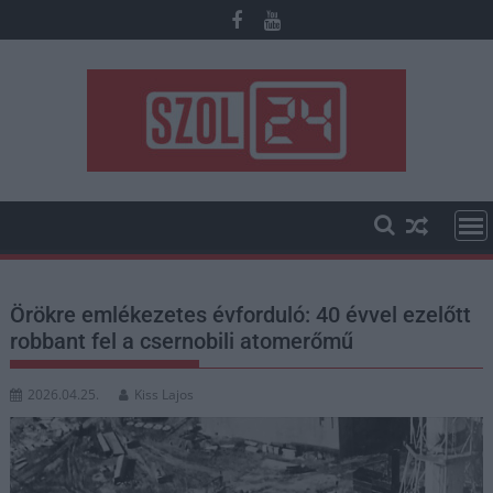
Skip
to
content
Örökre emlékezetes évforduló: 40 évvel ezelőtt
robbant fel a csernobili atomerőmű
2026.04.25.
Kiss Lajos