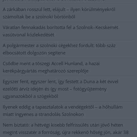
A zárkában rosszul lett, elájult – ilyen körülményekről
számoltak be a szolnoki börtönből
Váratlan fennakadás borította fel a Szolnok–Kecskemét
vasútvonal közlekedését
A polgármester a szolnoki cégekhez fordult: több száz
elbocsátott dolgozón segítene
Csődbe ment a tószegi Accell Hunland, a hazai
kerékpárgyártás meghatározó szereplője
Egyszer fent, egyszer lent, így festett a Duna a két évvel
ezelőtti árvíz idején és így most – fotógyűjtemény
ugyanazokból a szögekből
Ilyenek eddig a tapasztalatok a vendégektől – a hőhullám
miatt ingyenes a strandolás Szolnokon
Nem biztató: a hétvégi kisebb felfrissülés után jövő héten
megint visszatér a forróság, újra rekkenő hőség jön, akár 38