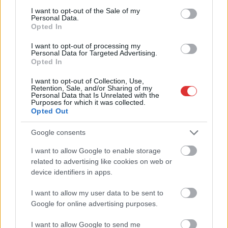
consent section.
A zárkában rosszul lett, elájult – ilyen
I want to opt-out of the Sale of my
Personal Data.
körülményekről számoltak be a szolnoki börtönből
Opted In
Az ország több büntetés-végrehajtási intézetéből is hasonló
I want to opt-out of processing my
panaszok érkeztek a napokban, miután energiatakarékossági
Personal Data for Targeted Advertising.
intézkedéseket vezettek be...
Opted In
Szolnok
I want to opt-out of Collection, Use,
Retention, Sale, and/or Sharing of my
Personal Data that Is Unrelated with the
Purposes for which it was collected.
Opted Out
Google consents
I want to allow Google to enable storage
related to advertising like cookies on web or
device identifiers in apps.
I want to allow my user data to be sent to
Google for online advertising purposes.
I want to allow Google to send me