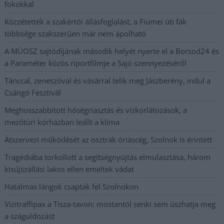
fokokkal
Közzétették a szakértői állásfoglalást, a Fiumei úti fák
többsége szakszerűen már nem ápolható
A MÚOSZ sajtódíjának második helyét nyerte el a Borsod24 és
a Paraméter közös riportfilmje a Sajó szennyezéséről
Tánccal, zeneszóval és vásárral telik meg Jászberény, indul a
Csángó Fesztivál
Meghosszabbított hőségriasztás és vízkorlátozások, a
mezőtúri kórházban leállt a klíma
Átszervezi működését az osztrák óriáscég, Szolnok is érintett
Tragédiába torkollott a segítségnyújtás elmulasztása, három
kisújszállási lakos ellen emeltek vádat
Hatalmas lángok csaptak fel Szolnokon
Vízitraffipax a Tisza-tavon: mostantól senki sem úszhatja meg
a száguldozást