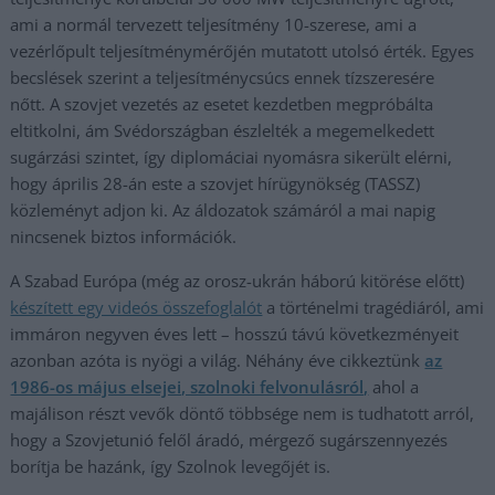
ami a normál tervezett teljesítmény 10-szerese, ami a
vezérlőpult teljesítménymérőjén mutatott utolsó érték. Egyes
becslések szerint a teljesítménycsúcs ennek tízszeresére
nőtt. A szovjet vezetés az esetet kezdetben megpróbálta
eltitkolni, ám Svédországban észlelték a megemelkedett
sugárzási szintet, így diplomáciai nyomásra sikerült elérni,
hogy április 28-án este a szovjet hírügynökség (TASSZ)
közleményt adjon ki. Az áldozatok számáról a mai napig
nincsenek biztos információk.
A Szabad Európa (még az orosz-ukrán háború kitörése előtt)
készített egy videós összefogl
alót
a történelmi tragédiáról, ami
immáron negyven éves lett – hosszú távú következményeit
azonban azóta is nyögi a világ. Néhány éve cikkeztünk
az
1986-os május elsejei, szolnoki felvonulásról,
ahol a
majálison részt vevők döntő többsége nem is tudhatott arról,
hogy a Szovjetunió felől áradó, mérgező sugárszennyezés
borítja be hazánk, így Szolnok levegőjét is.