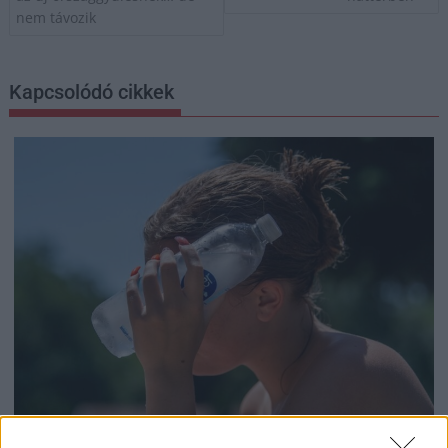
nem távozik
Kapcsolódó cikkek
2026.08.06.
szol24.hu