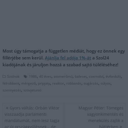
Most úgy támogatja a független médiát, hogy ez önnek egy
fillérjébe sem kerül.
Ajánlja fel adója 1%-át
a Szol24
kiadójának és járuljon hozzá a szabad sajtó túléléséhez!
,
,
,
,
,
,
Szolnok
1986
40 éves
atomerőmű
baleset
csernobil
évforduló
,
,
,
,
,
,
,
felrobbant
mérgező
pripjaty
reaktor
robbanás
sugárzás
súlyos
,
szennyezés
szovjetunió
Bejegyzés
Gyors váltás: Orbán Viktor
Magyar Péter: Tömeges
navigáció
visszaadja parlamenti
vagyonkimentés és
mandátumát, nem lesz tagja
menekülés zajlik a
az új országgyűlésnek… de
háttérben