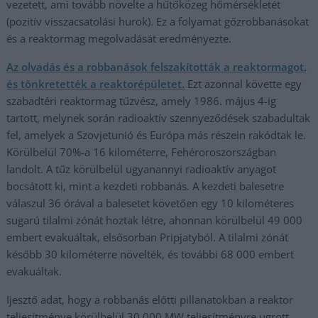
vezetett, ami tovább növelte a hűtőközeg hőmérsékletét
(pozitív visszacsatolási hurok). Ez a folyamat gőzrobbanásokat
és a reaktormag megolvadását eredményezte.
Az olvadás és a robbanások felszakították a reaktormagot,
és tönkretették a reaktorépületet.
Ezt azonnal követte egy
szabadtéri reaktormag tűzvész, amely 1986. május 4-ig
tartott, melynek során radioaktív szennyeződések szabadultak
fel, amelyek a Szovjetunió és Európa más részein rakódtak le.
Körülbelül 70%-a 16 kilométerre, Fehéroroszországban
landolt. A tűz körülbelül ugyanannyi radioaktív anyagot
bocsátott ki, mint a kezdeti robbanás. A kezdeti balesetre
válaszul 36 órával a balesetet követően egy 10 kilométeres
sugarú tilalmi zónát hoztak létre, ahonnan körülbelül 49 000
embert evakuáltak, elsősorban Pripjatyból. A tilalmi zónát
később 30 kilométerre növelték, és további 68 000 embert
evakuáltak.
Ijesztő adat, hogy a robbanás előtti pillanatokban a reaktor
teljesítménye körülbelül 30 000 MW teljesítményre ugrott,