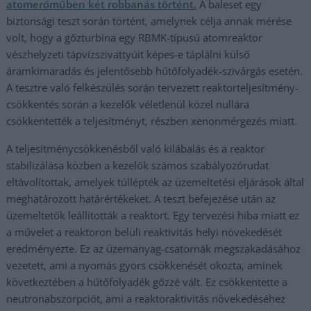
atomerőműben két robbanás történt.
A baleset egy
biztonsági teszt során történt, amelynek célja annak mérése
volt, hogy a gőzturbina egy RBMK-típusú atomreaktor
vészhelyzeti tápvízszivattyúit képes-e táplálni külső
áramkimaradás és jelentősebb hűtőfolyadék-szivárgás esetén.
A tesztre való felkészülés során tervezett reaktorteljesítmény-
csökkentés során a kezelők véletlenül közel nullára
csökkentették a teljesítményt, részben xenonmérgezés miatt.
A teljesítménycsökkenésből való kilábalás és a reaktor
stabilizálása közben a kezelők számos szabályozórudat
eltávolítottak, amelyek túllépték az üzemeltetési eljárások által
meghatározott határértékeket. A teszt befejezése után az
üzemeltetők leállították a reaktort. Egy tervezési hiba miatt ez
a művelet a reaktoron belüli reaktivitás helyi növekedését
eredményezte. Ez az üzemanyag-csatornák megszakadásához
vezetett, ami a nyomás gyors csökkenését okozta, aminek
következtében a hűtőfolyadék gőzzé vált. Ez csökkentette a
neutronabszorpciót, ami a reaktoraktivitás növekedéséhez