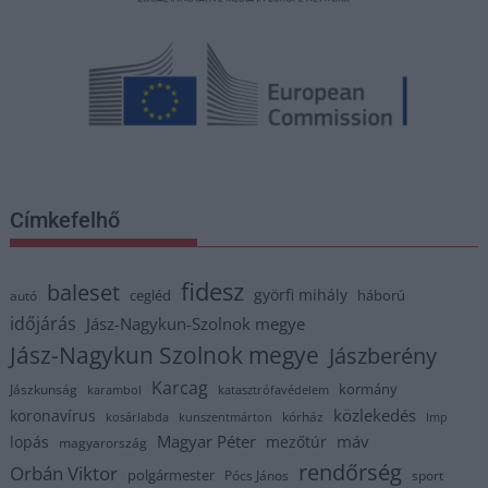
Címkefelhő
fidesz
baleset
györfi mihály
cegléd
háború
autó
időjárás
Jász-Nagykun-Szolnok megye
Jász-Nagykun Szolnok megye
Jászberény
Karcag
kormány
Jászkunság
karambol
katasztrófavédelem
közlekedés
koronavírus
kórház
kosárlabda
kunszentmárton
lmp
Magyar Péter
máv
lopás
mezőtúr
magyarország
rendőrség
Orbán Viktor
polgármester
Pócs János
sport