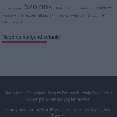
Szolnok
tisza
tiszafüred
Szalay Ferenc
tisza-tó
tiszaföldvár
törökszentmiklós
vonat
választás
tűz
tisza part
vasút
ukrajna
önkormányzat
Nézd és hallgasd velünk!
Kiadó neve: Esélyegyenlőség és Fenntarthatóság Egyesület |
Copyright © Minden jog fenntartva!
Proudly powered by WordPress
|
Theme: SuperMag by
Acme
Themes