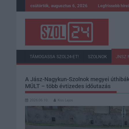
Skip
csütörtök, augusztus 6, 2026
Legfrissebb híre
to
content
TÁMOGASSA SZOL24-ET!
SZOLNOK
JNSZ 
A Jász-Nagykun-Szolnok megyei úthibák 
MÚLT – több évtizedes időutazás
2026.06.10.
Kiss Lajos