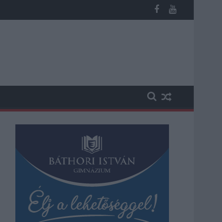
ábbi üzemeltetését