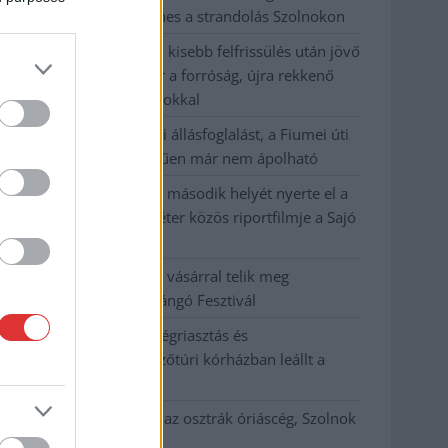
hőhullám miatt ingyenes a strandolás Szolnokon
Nem biztató: a hétvégi kisebb felfrissülés után jövő
héten megint visszatér a forróság, újra rekkenő
hőség jön, akár 38 fokokkal
Közzétették a szakértői állásfoglalást, a Fiumei úti
fák többsége szakszerűen már nem ápolható
A MÚOSZ sajtódíjának második helyét nyerte el a
Borsod24 és a Paraméter közös riportfilmje a Sajó
szennyezéséről
Tánccal, zeneszóval és vásárral telik meg
Jászberény, indul a Csángó Fesztivál
Meghosszabbított hőségriasztás és
vízkorlátozások, a mezőtúri kórházban leállt a
klíma
Átszervezi működését az osztrák óriáscég, Szolnok
is érintett