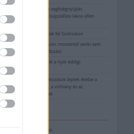
Tragédiába torkollott a segítségnyújtás
elmulasztása, három kisújszállási lakos ellen
emeltek vádat
Hatalmas lángok csaptak fel Szolnokon
Vízitraffipax a Tisza-tavon: mostantól senki sem
úszhatja meg a száguldozást
Szolnokra is megérkezik a nyár eddigi
legkeményebb napja
Már Szolnokon is korlátozások léptek életbe a
tartós hatalmas hőség, a vízhiány és az
áramtakarékosság miatt
Elérhetőség
Adatkezelési tájékoztató