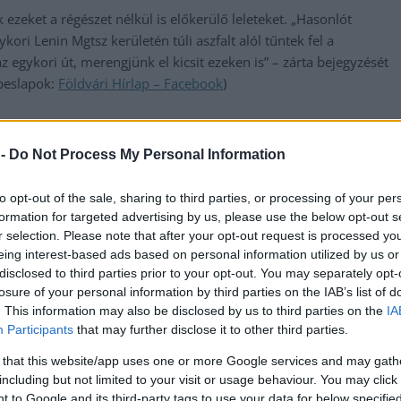
zeket a régészet nélkül is előkerülő leleteket. „Hasonlót
ykori Lenin Mgtsz kerületén túli aszfalt alól tűntek fel a
gykori út, merengjünk el kicsit ezeken is” – zárta bejegyzését
épeslapok:
Földvári Hírlap – Facebook
)
 -
Do Not Process My Personal Information
to opt-out of the sale, sharing to third parties, or processing of your per
formation for targeted advertising by us, please use the below opt-out s
r selection. Please note that after your opt-out request is processed y
eing interest-based ads based on personal information utilized by us or
disclosed to third parties prior to your opt-out. You may separately opt-
losure of your personal information by third parties on the IAB’s list of
. This information may also be disclosed by us to third parties on the
IA
Participants
that may further disclose it to other third parties.
 that this website/app uses one or more Google services and may gath
including but not limited to your visit or usage behaviour. You may click 
 to Google and its third-party tags to use your data for below specifi