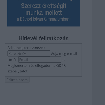
Hírlevél feliratkozás
Adja meg keresztnevét:
Adja meg e-mail
címét:
Megismertem és elfogadom a
GDPR-
szabályzat
ot
Nem szeretne lemaradni semmiről? Csak egy kattintás, és
hírlevelünk a legfrissebb információkkal és exkluzív
tartalmakkal hétről hétre postaládájába érkezik!