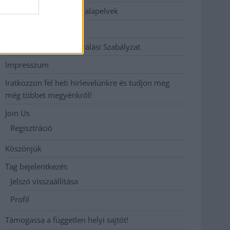
Etikai és függetlenségi alapelvek
Hirdetési árak
Hozzászólási és Moderálási Szabályzat
Impresszum
Iratkozzon fel heti hírlevelünkre és tudjon meg
még többet megyénkről!
Join Us
Regisztráció
Köszönjük
Tag bejelentkezés
Jelszó visszaállítása
Profil
Támogassa a független helyi sajtót!