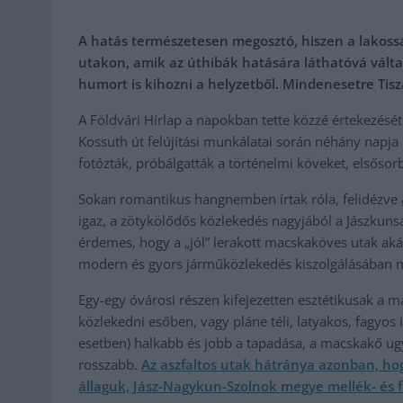
A hatás természetesen megosztó, hiszen a lakos
utakon, amik az úthibák hatására láthatóvá váltak
humort is kihozni a helyzetből. Mindenesetre Ti
A Földvári Hírlap a napokban tette közzé értekezését 
Kossuth út felújítási munkálatai során néhány napja
fotózták, próbálgatták a történelmi köveket, elsőso
Sokan romantikus hangnemben írtak róla, felidézve
igaz, a zötykölődős közlekedés nagyjából a Jászkuns
érdemes, hogy a „jól” lerakott macskaköves utak akár
modern és gyors járműközlekedés kiszolgálásában m
Egy-egy óvárosi részen kifejezetten esztétikusak a 
közlekedni esőben, vagy pláne téli, latyakos, fagyos
esetben) halkabb és jobb a tapadása, a macskakő u
rosszabb.
Az aszfaltos utak hátránya azonban, ho
állaguk, Jász-Nagykun-Szolnok megye mellék- és f