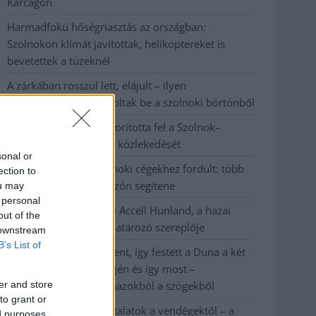
Karcagon
Harmadfokú hőségriasztás az országban:
Szolnokon klímát javítottak, helikoptereket is
bevetettek a tüzeknél
A zárkában rosszul lett, elájult – ilyen
körülményekről számoltak be a szolnoki börtönből
Váratlan fennakadás borította fel a Szolnok–
Kecskemét vasútvonal közlekedését
sonal or
A polgármester a szolnoki cégekhez fordult: több
ection to
száz elbocsátott dolgozón segítene
ou may
 personal
Csődbe ment a tószegi Accell Hunland, a hazai
out of the
kerékpárgyártás meghatározó szereplője
 downstream
B’s List of
Egyszer fent, egyszer lent, így festett a Duna a két
évvel ezelőtti árvíz idején és így most –
er and store
fotógyűjtemény ugyanazokból a szögekből
to grant or
Ilyenek eddig a tapasztalatok a vendégektől – a
ed purposes