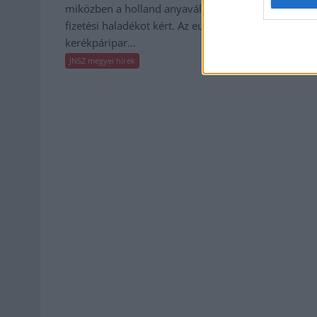
miközben a holland anyavállalat
Jászberény, 
fizetési haladékot kért. Az európai
Csángó Fesztiv
kerékpáripar...
JNSZ megyei hír
JNSZ megyei hírek