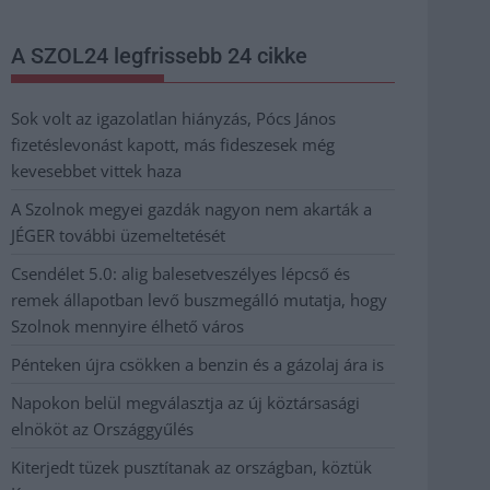
A SZOL24 legfrissebb 24 cikke
Sok volt az igazolatlan hiányzás, Pócs János
fizetéslevonást kapott, más fideszesek még
kevesebbet vittek haza
A Szolnok megyei gazdák nagyon nem akarták a
JÉGER további üzemeltetését
Csendélet 5.0: alig balesetveszélyes lépcső és
remek állapotban levő buszmegálló mutatja, hogy
Szolnok mennyire élhető város
Pénteken újra csökken a benzin és a gázolaj ára is
Napokon belül megválasztja az új köztársasági
elnököt az Országgyűlés
Kiterjedt tüzek pusztítanak az országban, köztük