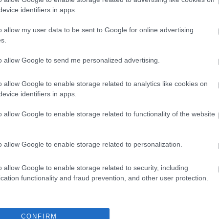
jászberényi munkavállalók számára
evice identifiers in apps.
o allow my user data to be sent to Google for online advertising
s.
to allow Google to send me personalized advertising.
o allow Google to enable storage related to analytics like cookies on
evice identifiers in apps.
o allow Google to enable storage related to functionality of the website
o allow Google to enable storage related to personalization.
szol24.hu
2026.08.05.
szol24.hu
o allow Google to enable storage related to security, including
neszóval és vásárral
Meghosszabbított
cation functionality and fraud prevention, and other user protection.
ászberény, indul a
hőségriasztás és
ztivál
vízkorlátozások, a mezőtúri
kórházban leállt a klíma
t-medencei folklór és a
Meghosszabbította az ország egész
és központjává válik
CONFIRM