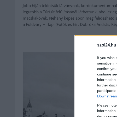
Jobb híján tekintsük látványnak, kordokumentumnak e
legutóbb a Túri út felújításánál láthattunk, ahol ez eg
macskakövek. Néhány képeslapon még felidézhető az e
a Földváry Hírlap. (Fotók és hír: Dobróka András, K
szol24.hu
If you wish 
sensitive in
confirm you
continue se
information 
further disc
participants
Downstream 
Please note
information 
deny consent