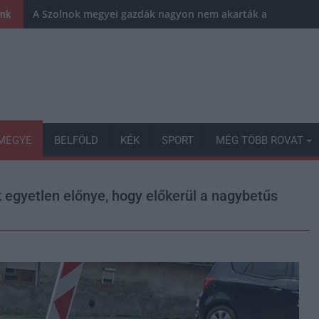
A Szolnok megyei gazdák nagyon nem akarták a JÉGER tov
ink
MEGYE
BELFÖLD
KÉK
SPORT
MÉG TÖBB ROVAT
egyetlen előnye, hogy előkerül a nagybetűs