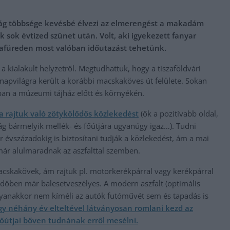
ság többsége kevésbé élvezi az elmerengést a makadám
 sok évtized szünet után. Volt, aki igyekezett fanyar
szafüreden most valóban időutazást tehetünk.
a kialakult helyzetről. Megtudhattuk, hogy a tiszaföldvári
 napvilágra került a korábbi macskaköves út felülete. Sokan
rban a múzeumi tájház előtt és környékén.
a rajtuk való zötykölődős közlekedést
(ők a pozitívabb oldal,
ág bármelyik mellék- és főútjára ugyanúgy igaz…). Tudni
 évszázadokig is biztosítani tudják a közlekedést, ám a mai
ár alulmaradnak az aszfalttal szemben.
macskakövek, ám rajtuk pl. motorkerékpárral vagy kerékpárral
 időben már balesetveszélyes. A modern aszfalt (optimális
gyanakkor nem kíméli az autók futóművét sem és tapadás is
gy néhány év elteltével látványosan romlani kezd az
őútjai bőven tudnának erről mesélni.