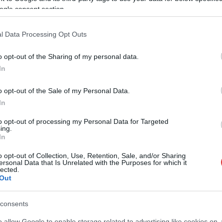
ogle consent section.
l Data Processing Opt Outs
o opt-out of the Sharing of my personal data.
In
o opt-out of the Sale of my Personal Data.
In
to opt-out of processing my Personal Data for Targeted
ing.
In
messzire elkerülné a propagandát,
iratkozzon fel hírlevelünkre
!
o opt-out of Collection, Use, Retention, Sale, and/or Sharing
tson ide
és csatlakozzon adománygyűjtésünkhöz!
ersonal Data that Is Unrelated with the Purposes for which it
lected.
,
,
,
,
,
,
,
Out
ykun Szolnok megye
korrajz
macskakő
makadám
retró
tiszafüred
utak
consents
Electrolux: Támogatási programot indítanak a
o allow Google to enable storage related to advertising like cookies on