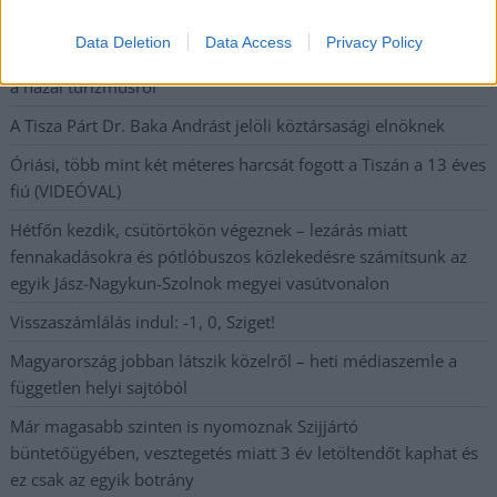
beszélt – most elfogadta Magyar Péterék felkérését
Data Deletion
Data Access
Privacy Policy
Drágább lett Magyarország, de vajon jobb is? – kemény kritika
a hazai turizmusról
A Tisza Párt Dr. Baka Andrást jelöli köztársasági elnöknek
Óriási, több mint két méteres harcsát fogott a Tiszán a 13 éves
fiú (VIDEÓVAL)
Hétfőn kezdik, csütörtökön végeznek – lezárás miatt
fennakadásokra és pótlóbuszos közlekedésre számítsunk az
egyik Jász-Nagykun-Szolnok megyei vasútvonalon
Visszaszámlálás indul: -1, 0, Sziget!
Magyarország jobban látszik közelről – heti médiaszemle a
független helyi sajtóból
Már magasabb szinten is nyomoznak Szijjártó
büntetőügyében, vesztegetés miatt 3 év letöltendőt kaphat és
ez csak az egyik botrány