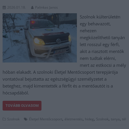
2026.01.18.
Palinkas Janos
Szolnok külterületén
egy behavazott,
nehezen
megközelíthető tanyán
lett rosszul egy férfi,
akit a riasztott mentők
nem tudtak elérni,
mert az estkocsi a mély
hóban elakadt. A szolnoki Életjel Mentőcsoport terepjárója
vontatóval bejuttatta az egészségügyi személyzetet a
beteghez, majd kimentették a férfit és a mentőautót is a
hócsapdából.
TOVÁBB OLVASOM
,
,
,
,
,
Szolnok
Életjel Mentőcsoport
életmentés
hideg
Szolnok
tanya
tél