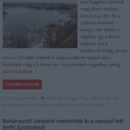
Jász-Nagykun-Szolnok
megyében részben
kitisztul az idő, de a
szibériai eredetű
levegő már betört a
régióba, így a derült
időjárás ára a
rendkívüli hideg, simán
mínusz 20 alatti értékek is valószínűek és nappal sem
közelítjük meg a 0 fokot sem. A szomszéd megyében pedig
ipari hó hullott.
TOVÁBB OLVASOM
,
,
,
,
,
,
JNSZ megyei hírek
alföld
derült
fagy
hideg
időjárás
ipari hó
,
,
,
Jász-Nagykun Szolnok megye
kemény
mínusz 20 fok
szibéria
Behavazott tanyáról mentették ki a rosszul lett
férfit Szolnoknál