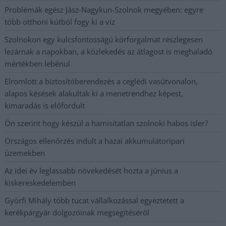
Problémák egész Jász-Nagykun-Szolnok megyében: egyre
több otthoni kútból fogy ki a víz
Szolnokon egy kulcsfontosságú körforgalmat részlegesen
lezárnak a napokban, a közlekedés az átlagost is meghaladó
mértékben lebénul
Elromlott a biztosítóberendezés a ceglédi vasútvonalon,
alapos késések alakultak ki a menetrendhez képest,
kimaradás is előfordult
Ön szerint hogy készül a hamisítatlan szolnoki habos isler?
Országos ellenőrzés indult a hazai akkumulátoripari
üzemekben
Az idei év leglassabb növekedését hozta a június a
kiskereskedelemben
Györfi Mihály több tucat vállalkozással egyeztetett a
kerékpárgyár dolgozóinak megsegítéséről