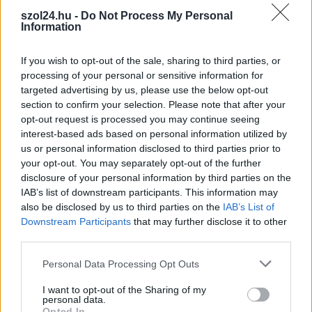
,
,
,
,
Szolnok
elvonás
Győrfi Mihály
Magyar Péter
megszorítás
szol24.hu -
Do Not Process My Personal
Information
,
,
,
,
önrendelkezés
rost andrea
szolidaritási adó
Szolnok
tisza part
If you wish to opt-out of the sale, sharing to third parties, or
Pikáns kupaderbire készül az Olaj: Vidin
processing of your personal or sensitive information for
visszatér a Tiszaligetbe
targeted advertising by us, please use the below opt-out
section to confirm your selection. Please note that after your
2026.01.18.
Palinkas Janos
opt-out request is processed you may continue seeing
Vasárnap este hat
interest-based ads based on personal information utilized by
órától folytatódik a
us or personal information disclosed to third parties prior to
your opt-out. You may separately opt-out of the further
férfi kosárlabda
disclosure of your personal information by third parties on the
Magyar Kupa, amikor
IAB’s list of downstream participants. This information may
is a Szolnoki
also be disclosed by us to third parties on the
IAB’s List of
Olajbányász az Alba
Downstream Participants
that may further disclose it to other
Fehérvár csapatát
third parties.
fogadja a
Please note that this website/app uses one or more Google
Personal Data Processing Opt Outs
negyeddöntőben. A piros-feketék számára különleges
services and may gather and store information including but
izgalmat jelent, hogy a fehérváriak kispadján Oliver Vidin ül,
not limited to your visit or usage behaviour. You may click to
I want to opt-out of the Sharing of my
akivel tavaly fantasztikus szezont futottak: Magyar Kupát,
personal data.
grant or deny consent to Google and its third-party tags to
Opted In