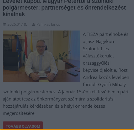
Levelet kapott Magyar Pétertől a szolnoki
polgármester: partnerséget és önrendelkezést
kínálnak
2026.01.18.
Palinkas Janos
A TISZA párt elnöke és
a Jász-Nagykun-
Szolnok 1-es
választókerület
országgyűlési
képviselőjelöltje, Rost
Andrea közös levélben
fordult Györfi Mihály
szolnoki polgármesterhez. A január 15-én kelt levélben a párt
ajánlatot tesz az önkormányzat számára a szolidaritási
hozzájárulás kérdésében és a helyi önrendelkezés
megerősítésére.
TOVÁBB OLVASOM