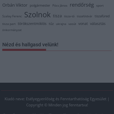
rendőrség
Orbán Viktor
polgármester
Pócs János
sport
Szolnok
tisza
tiszafüred
Szalay Ferenc
tisza-tó
tiszaföldvár
törökszentmiklós
vonat
választás
tűz
tisza part
vasút
ukrajna
önkormányzat
Nézd és hallgasd velünk!
Kiadó neve: Esélyegyenlőség és Fenntarthatóság Egyesület |
Copyright © Minden jog fenntartva!