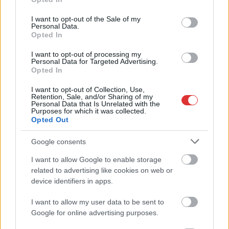
majd idén bajnoki címet nyertek együtt.
use your data for below specified purposes in below Google
consent section.
I want to opt-out of the Sale of my
TOVÁBB OLVASOM
Personal Data.
Opted In
,
,
,
,
,
Sport
kosárlabda
olaj
olajbányász
Szolnok
Szolnoki Olajbányász
I want to opt-out of processing my
Personal Data for Targeted Advertising.
Trieste
Opted In
I want to opt-out of Collection, Use,
Retention, Sale, and/or Sharing of my
Personal Data that Is Unrelated with the
Purposes for which it was collected.
Opted Out
Google consents
I want to allow Google to enable storage
related to advertising like cookies on web or
device identifiers in apps.
I want to allow my user data to be sent to
Google for online advertising purposes.