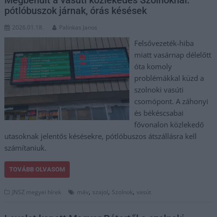
pótlóbuszok járnak, órás késések
2026.01.18.
Palinkas Janos
Felsővezeték-hiba
miatt vasárnap délelőtt
óta komoly
problémákkal küzd a
szolnoki vasúti
csomópont. A záhonyi
és békéscsabai
fővonalon közlekedő
utasoknak jelentős késésekre, pótlóbuszos átszállásra kell
számítaniuk.
TOVÁBB OLVASOM
,
,
,
JNSZ megyei hírek
máv
szajol
Szolnok
vasút