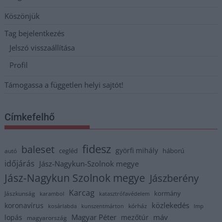
Köszönjük
Tag bejelentkezés
Jelszó visszaállítása
Profil
Támogassa a független helyi sajtót!
Címkefelhő
fidesz
baleset
györfi mihály
cegléd
háború
autó
időjárás
Jász-Nagykun-Szolnok megye
Jász-Nagykun Szolnok megye
Jászberény
Karcag
kormány
Jászkunság
karambol
katasztrófavédelem
közlekedés
koronavírus
kórház
kosárlabda
kunszentmárton
lmp
Magyar Péter
máv
lopás
mezőtúr
magyarország