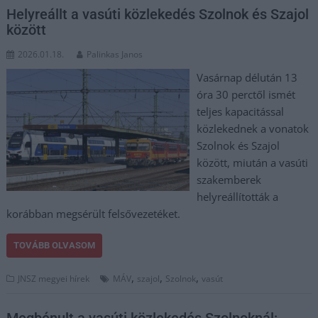
Helyreállt a vasúti közlekedés Szolnok és Szajol
között
2026.01.18.
Palinkas Janos
Vasárnap délután 13
óra 30 perctől ismét
teljes kapacitással
közlekednek a vonatok
Szolnok és Szajol
között, miután a vasúti
szakemberek
helyreállították a
korábban megsérült felsővezetéket.
TOVÁBB OLVASOM
,
,
,
JNSZ megyei hírek
MÁV
szajol
Szolnok
vasút
Megbénult a vasúti közlekedés Szolnoknál: