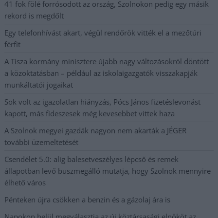
41 fok fölé forrósodott az ország, Szolnokon pedig egy másik
rekord is megdőlt
Egy telefonhívást akart, végül rendőrök vitték el a mezőtúri
férfit
A Tisza kormány minisztere újabb nagy változásokról döntött
a közoktatásban – például az iskolaigazgatók visszakapják
munkáltatói jogaikat
Sok volt az igazolatlan hiányzás, Pócs János fizetéslevonást
kapott, más fideszesek még kevesebbet vittek haza
A Szolnok megyei gazdák nagyon nem akarták a JÉGER
további üzemeltetését
Csendélet 5.0: alig balesetveszélyes lépcső és remek
állapotban levő buszmegálló mutatja, hogy Szolnok mennyire
élhető város
Pénteken újra csökken a benzin és a gázolaj ára is
Napokon belül megválasztja az új köztársasági elnököt az