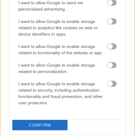
I want to allow Google to send me
personalized advertising.
I want to allow Google to enable storage
related to analytics like cookies on web or
Hírlevél feliratkozás
device identifiers in apps.
Adja meg keresztnevét:
Adja
I want to allow Google to enable storage
meg e-mail címét:
related to functionality of the website or app.
Megismertem és elfogadom a
GDPR-szabályzat
ot
I want to allow Google to enable storage
related to personalization.
Nem szeretne lemaradni semmiről? Csak egy kattintás, és hírlevelünk a
I want to allow Google to enable storage
legfrissebb információkkal és exkluzív tartalmakkal hétről hétre
related to security, including authentication
postaládájába érkezik!
functionality and fraud prevention, and other
user protection.
A SZOL24 legfrissebb 24 cikke
CONFIRM
Baka András egy hónapja még a Tiszától független államfőről