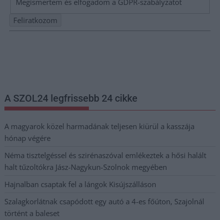
Megismertem és elfogadom a
GDPR-szabályzat
ot
Nem szeretne lemaradni semmiről? Csak egy kattintás, és hírlevelünk a
legfrissebb információkkal és exkluzív tartalmakkal hétről hétre
postaládájába érkezik!
A SZOL24 legfrissebb 24 cikke
A magyarok közel harmadának teljesen kiürül a kasszája
hónap végére
Néma tisztelgéssel és szirénaszóval emlékeztek a hősi halált
halt tűzoltókra Jász-Nagykun-Szolnok megyében
Hajnalban csaptak fel a lángok Kisújszálláson
Szalagkorlátnak csapódott egy autó a 4-es főúton, Szajolnál
történt a baleset