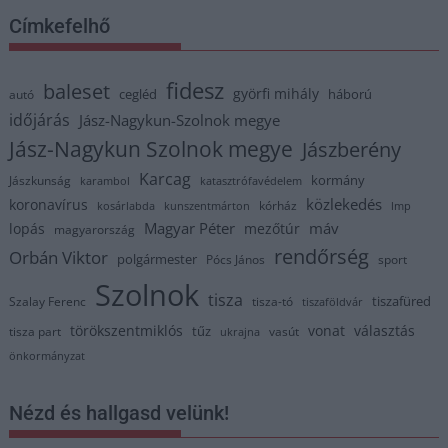
Címkefelhő
fidesz
baleset
györfi mihály
cegléd
háború
autó
időjárás
Jász-Nagykun-Szolnok megye
Jász-Nagykun Szolnok megye
Jászberény
Karcag
kormány
Jászkunság
karambol
katasztrófavédelem
közlekedés
koronavírus
kórház
kosárlabda
kunszentmárton
lmp
Magyar Péter
máv
lopás
mezőtúr
magyarország
rendőrség
Orbán Viktor
polgármester
Pócs János
sport
Szolnok
tisza
tiszafüred
Szalay Ferenc
tisza-tó
tiszaföldvár
törökszentmiklós
vonat
választás
tűz
tisza part
vasút
ukrajna
önkormányzat
Nézd és hallgasd velünk!