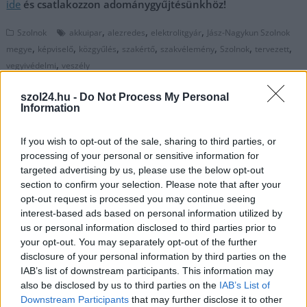
ide
és csatlakozzon adománygyűjtésünkhöz!
,
,
,
Szolnok
akkuipar
alezredes
elektrolitgyár
Jász-Nagykun Szolnok
,
,
,
,
,
,
,
megye
képviselő
közgyűlés
szakértő
szakvélemény
Szolnok
tervezett
,
vegyivédelmi
veszély
szol24.hu -
Do Not Process My Personal
Bejegyzés
Itt a kormányzati elvonás
És tényleg: saját járataikon is
Information
navigáció
hatása, Szolnok után
jegyet kell érvényesíteniük a
Jászberény is adót emel
Volán-sofőröknek egy új
If you wish to opt-out of the sale, sharing to third parties, or
szabály szerint, ha utazni
processing of your personal or sensitive information for
akarnak
targeted advertising by us, please use the below opt-out
section to confirm your selection. Please note that after your
opt-out request is processed you may continue seeing
interest-based ads based on personal information utilized by
Kapcsolódó cikkek
us or personal information disclosed to third parties prior to
your opt-out. You may separately opt-out of the further
disclosure of your personal information by third parties on the
IAB’s list of downstream participants. This information may
also be disclosed by us to third parties on the
IAB’s List of
Downstream Participants
that may further disclose it to other