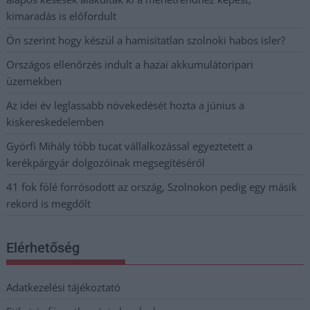
kimaradás is előfordult
Ön szerint hogy készül a hamisítatlan szolnoki habos isler?
Országos ellenőrzés indult a hazai akkumulátoripari
üzemekben
Az idei év leglassabb növekedését hozta a június a
kiskereskedelemben
Györfi Mihály több tucat vállalkozással egyeztetett a
kerékpárgyár dolgozóinak megsegítéséről
41 fok fölé forrósodott az ország, Szolnokon pedig egy másik
rekord is megdőlt
Elérhetőség
Adatkezelési tájékoztató