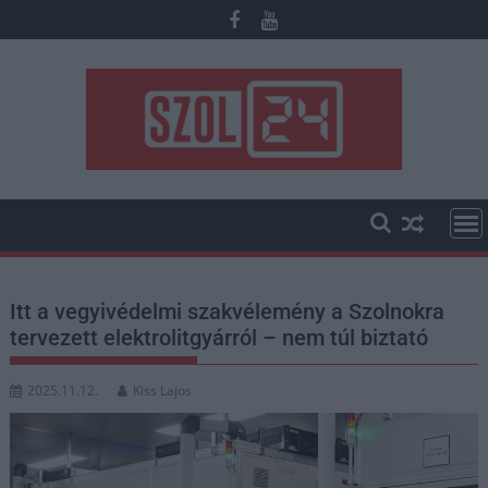
Skip
to
content
Itt a vegyivédelmi szakvélemény a Szolnokra
tervezett elektrolitgyárról – nem túl biztató
2025.11.12.
Kiss Lajos