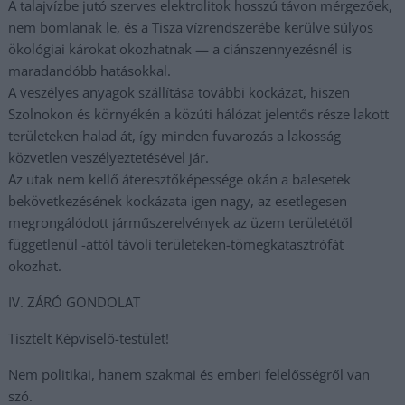
A talajvízbe jutó szerves elektrolitok hosszú távon mérgezőek,
nem bomlanak le, és a Tisza vízrendszerébe kerülve súlyos
ökológiai károkat okozhatnak — a ciánszennyezésnél is
maradandóbb hatásokkal.
A veszélyes anyagok szállítása további kockázat, hiszen
Szolnokon és környékén a közúti hálózat jelentős része lakott
területeken halad át, így minden fuvarozás a lakosság
közvetlen veszélyeztetésével jár.
Az utak nem kellő áteresztőképessége okán a balesetek
bekövetkezésének kockázata igen nagy, az esetlegesen
megrongálódott járműszerelvények az üzem területétől
függetlenül -attól távoli területeken-tömegkatasztrófát
okozhat.
IV. ZÁRÓ GONDOLAT
Tisztelt Képviselő-testület!
Nem politikai, hanem szakmai és emberi felelősségről van
szó.