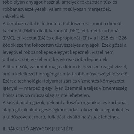
több olyan anyagot használ, amelyek fokozottan tűz- és
robbanásveszélyesek, valamint súlyosan mérgezőek,
rákkeltőek.
A beruházó által is feltüntetett oldószerek – mint a dimetil-
karbonát (DMC), dietil-karbonát (DEC), etil-metil-karbonát
(EMC), etil-acetát (EA) és etil-propionát (EP) – a H225 és H226
kódok szerint fokozottan tűzveszélyes anyagok. Ezek gőzei a
levegővel robbanóképes elegyet képeznek, vízzel nem
olthatók, sőt, vízzel érintkezve reakcióba léphetnek.
A lítium-sók, valamint maga a lítium is hevesen reagál vízzel,
ami a keletkező hidrogéngáz miatt robbanásveszélyt idéz elő.
Ezért a technológiai folyamat zárt és vízmentes környezetet
igényel — márpedig egy ilyen üzemnél a teljes vízmentesség
hosszú távon műszakilag szinte lehetetlen.
A kiszabaduló gázok, például a foszfororganikus és karbonát-
alapú gőzök akut egészségkárosodást okoznak, a légutakat és
a tüdőszövetet maró, fulladást kiváltó hatásúak lehetnek.
II. RÁKKELTŐ ANYAGOK JELENLÉTE