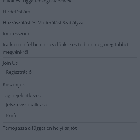
Etikai és függetlenségi alapelvek
Hirdetési árak
Hozzászólási és Moderálási Szabályzat
Impresszum
Iratkozzon fel heti hírlevelünkre és tudjon meg még többet
megyénkről!
Join Us
Regisztráció
Köszönjük
Tag bejelentkezés
Jelszó visszaállítása
Profil
Támogassa a független helyi sajtót!