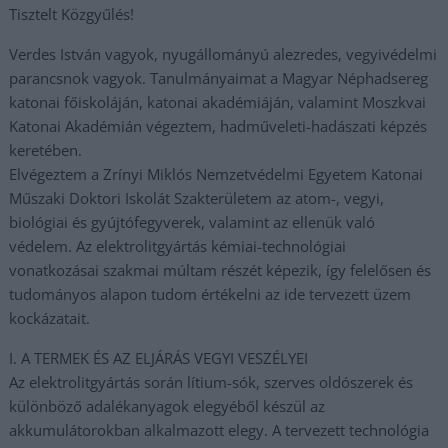
Tisztelt Közgyűlés!
Verdes István vagyok, nyugállományú alezredes, vegyivédelmi
parancsnok vagyok. Tanulmányaimat a Magyar Néphadsereg
katonai főiskoláján, katonai akadémiáján, valamint Moszkvai
Katonai Akadémián végeztem, hadműveleti-hadászati képzés
keretében.
Elvégeztem a Zrínyi Miklós Nemzetvédelmi Egyetem Katonai
Műszaki Doktori Iskolát Szakterületem az atom-, vegyi,
biológiai és gyújtófegyverek, valamint az ellenük való
védelem. Az elektrolitgyártás kémiai-technológiai
vonatkozásai szakmai múltam részét képezik, így felelősen és
tudományos alapon tudom értékelni az ide tervezett üzem
kockázatait.
I. A TERMEK ÉS AZ ELJÁRÁS VEGYI VESZÉLYEI
Az elektrolitgyártás során lítium-sók, szerves oldószerek és
különböző adalékanyagok elegyéből készül az
akkumulátorokban alkalmazott elegy. A tervezett technológia