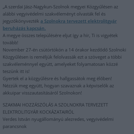
„A szerdai Jász-Nagykun-Szolnok megyei Közgyűlésen az
alábbi vegyivédelmi szakvéleményt olvasták fel és
jegyzőkönyvezték
a Szolnokra tervezett elektrolitgyár
beruházás kapcsán.
A megye összes településére eljut így a hír, Ti is vigyétek
tovább!
November 27-én csütörtökön a 14 órakor kezdődő Szolnoki
Közgyűlésen is reméljük felolvassák ezt a szöveget a többi
szakvéleménnyel együtt, amelyeket folyamatosan közzé
teszünk itt is!
Gyertek el a közgyűlésre és hallgassátok meg élőben!
Nézzük meg együtt, hogyan szavaznak a képviselők az
akkuipar visszautasításáról Szolnokon!
SZAKMAI HOZZÁSZÓLÁS A SZOLNOKRA TERVEZETT
ELEKTROLITGYÁR KOCKÁZATAIRÓL
Verdes István nyugállományú alezredes, vegyivédelmi
parancsnok