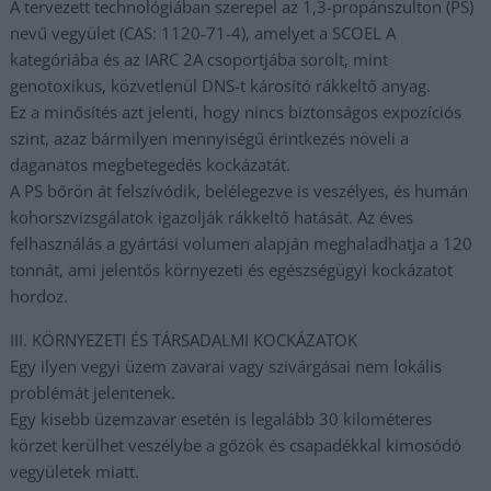
A tervezett technológiában szerepel az 1,3-propánszulton (PS)
nevű vegyület (CAS: 1120-71-4), amelyet a SCOEL A
kategóriába és az IARC 2A csoportjába sorolt, mint
genotoxikus, közvetlenül DNS-t károsító rákkeltő anyag.
Ez a minősítés azt jelenti, hogy nincs biztonságos expozíciós
szint, azaz bármilyen mennyiségű érintkezés növeli a
daganatos megbetegedés kockázatát.
A PS bőrön át felszívódik, belélegezve is veszélyes, és humán
kohorszvizsgálatok igazolják rákkeltő hatását. Az éves
felhasználás a gyártási volumen alapján meghaladhatja a 120
tonnát, ami jelentős környezeti és egészségügyi kockázatot
hordoz.
III. KÖRNYEZETI ÉS TÁRSADALMI KOCKÁZATOK
Egy ilyen vegyi üzem zavarai vagy szivárgásai nem lokális
problémát jelentenek.
Egy kisebb üzemzavar esetén is legalább 30 kilométeres
körzet kerülhet veszélybe a gőzök és csapadékkal kimosódó
vegyületek miatt.