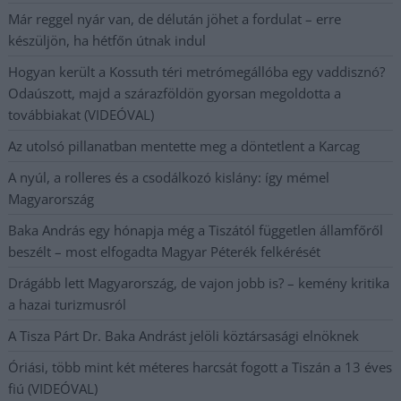
Már reggel nyár van, de délután jöhet a fordulat – erre
készüljön, ha hétfőn útnak indul
Hogyan került a Kossuth téri metrómegállóba egy vaddisznó?
Odaúszott, majd a szárazföldön gyorsan megoldotta a
továbbiakat (VIDEÓVAL)
Az utolsó pillanatban mentette meg a döntetlent a Karcag
A nyúl, a rolleres és a csodálkozó kislány: így mémel
Magyarország
Baka András egy hónapja még a Tiszától független államfőről
beszélt – most elfogadta Magyar Péterék felkérését
Drágább lett Magyarország, de vajon jobb is? – kemény kritika
a hazai turizmusról
A Tisza Párt Dr. Baka Andrást jelöli köztársasági elnöknek
Óriási, több mint két méteres harcsát fogott a Tiszán a 13 éves
fiú (VIDEÓVAL)