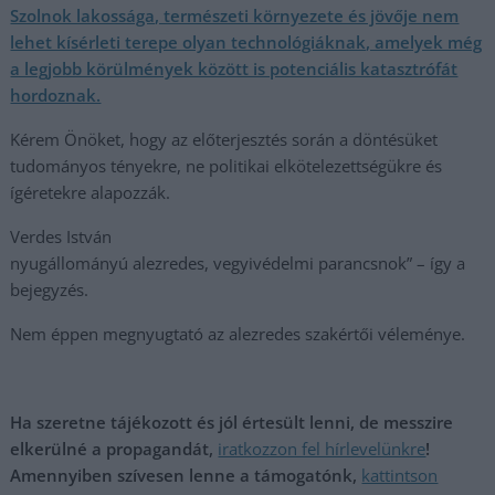
Szolnok lakossága, természeti környezete és jövője nem
lehet kísérleti terepe olyan technológiáknak, amelyek még
a legjobb körülmények között is potenciális katasztrófát
hordoznak.
Kérem Önöket, hogy az előterjesztés során a döntésüket
tudományos tényekre, ne politikai elkötelezettségükre és
ígéretekre alapozzák.
Verdes István
nyugállományú alezredes, vegyivédelmi parancsnok” – így a
bejegyzés.
Nem éppen megnyugtató az alezredes szakértői véleménye.
Ha szeretne tájékozott és jól értesült lenni, de messzire
elkerülné a propagandát,
iratkozzon fel hírlevelünkre
!
Amennyiben szívesen lenne a támogatónk,
kattintson