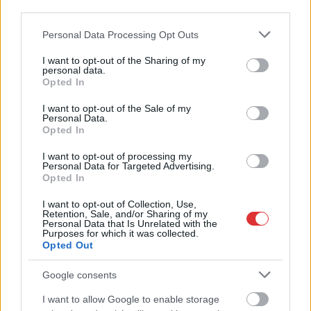
third parties.
Please note that this website/app uses one or more Google
Personal Data Processing Opt Outs
services and may gather and store information including but
not limited to your visit or usage behaviour. You may click to
I want to opt-out of the Sharing of my
personal data.
grant or deny consent to Google and its third-party tags to
Opted In
use your data for below specified purposes in below Google
consent section.
I want to opt-out of the Sale of my
Personal Data.
Opted In
2026.08.07.
Kiss Lajos
I want to opt-out of processing my
Szolnokon egy kulcsfontosságú körforgalmat
Personal Data for Targeted Advertising.
részlegesen lezárnak a napokban, a közlekedés az
Opted In
átlagost is meghaladó mértékben lebénul
I want to opt-out of Collection, Use,
Az aszfalt olyan nagymértékben károsodott, hogy már
Retention, Sale, and/or Sharing of my
Personal Data that Is Unrelated with the
nemigen lehet tovább húzni a javítási munkálatokat, ezzel
Purposes for which it was collected.
viszont...
Opted Out
Szolnok
Google consents
I want to allow Google to enable storage