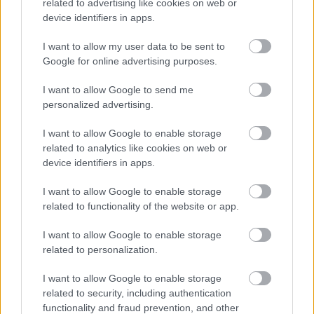
related to advertising like cookies on web or
device identifiers in apps.
I want to allow my user data to be sent to
Google for online advertising purposes.
I want to allow Google to send me
personalized advertising.
I want to allow Google to enable storage
related to analytics like cookies on web or
device identifiers in apps.
2026.08.07.
Farkas András
Ön szerint hogy készül a hamisítatlan szolnoki
I want to allow Google to enable storage
habos isler?
related to functionality of the website or app.
Igazi retró klasszikus desszert, amelyet generációk óta
I want to allow Google to enable storage
szeretnek, és amelyet sokan ma is próbálnak otthon
related to personalization.
újraalkotni....
Szolnok
I want to allow Google to enable storage
related to security, including authentication
functionality and fraud prevention, and other