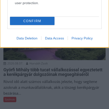
user protection.
CONFIRM
Data Deletion
Data Access
Privacy Policy
2026.08.07.
Horváth Zsolt
Györfi Mihály több tucat vállalkozással egyeztetett
a kerékpárgyár dolgozóinak megsegítéséről
Rövid idő alatt számos vállalkozás jelezte, hogy segítene
azoknak a munkavállalóknak, akik a tószegi kerékpárgyár
bezárása...
Szolnok