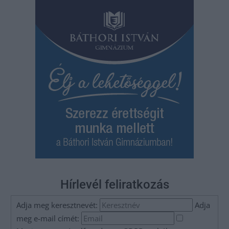
Hírlevél feliratkozás
Adja meg keresztnevét:
Adja
meg e-mail címét: