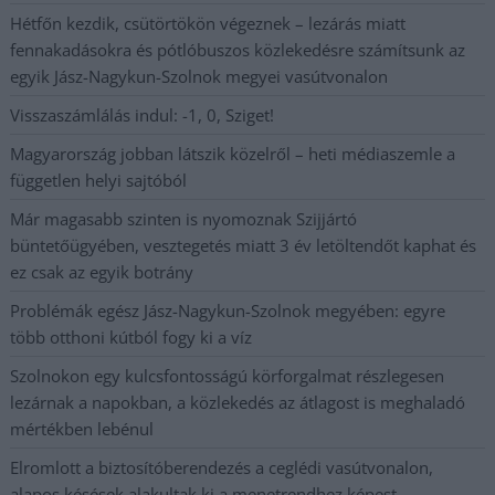
Hétfőn kezdik, csütörtökön végeznek – lezárás miatt
fennakadásokra és pótlóbuszos közlekedésre számítsunk az
egyik Jász-Nagykun-Szolnok megyei vasútvonalon
Visszaszámlálás indul: -1, 0, Sziget!
Magyarország jobban látszik közelről – heti médiaszemle a
független helyi sajtóból
Már magasabb szinten is nyomoznak Szijjártó
büntetőügyében, vesztegetés miatt 3 év letöltendőt kaphat és
ez csak az egyik botrány
Problémák egész Jász-Nagykun-Szolnok megyében: egyre
több otthoni kútból fogy ki a víz
Szolnokon egy kulcsfontosságú körforgalmat részlegesen
lezárnak a napokban, a közlekedés az átlagost is meghaladó
mértékben lebénul
Elromlott a biztosítóberendezés a ceglédi vasútvonalon,
alapos késések alakultak ki a menetrendhez képest,