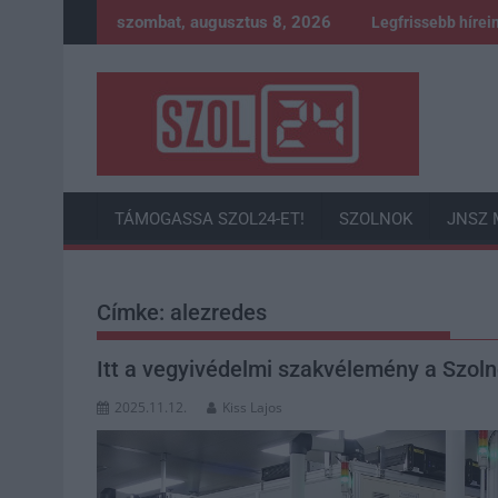
Skip
szombat, augusztus 8, 2026
Legfrissebb hírei
to
content
TÁMOGASSA SZOL24-ET!
SZOLNOK
JNSZ 
Címke:
alezredes
Itt a vegyivédelmi szakvélemény a Szolno
2025.11.12.
Kiss Lajos