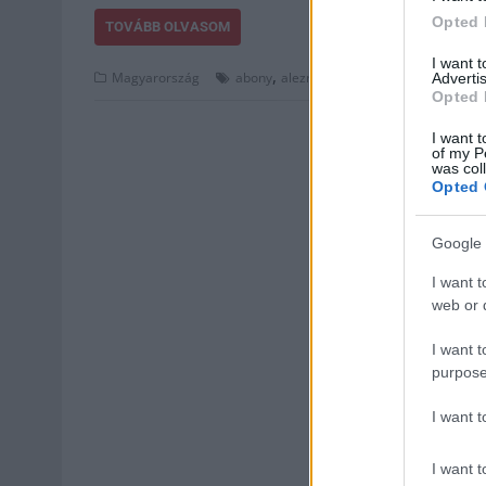
Opted 
TOVÁBB OLVASOM
I want 
,
,
,
,
Magyarország
abony
alezredes
bori zoltán
cegléd
ce
Advertis
Opted 
I want t
of my P
was col
Opted 
Google 
I want t
web or d
I want t
purpose
I want 
I want t