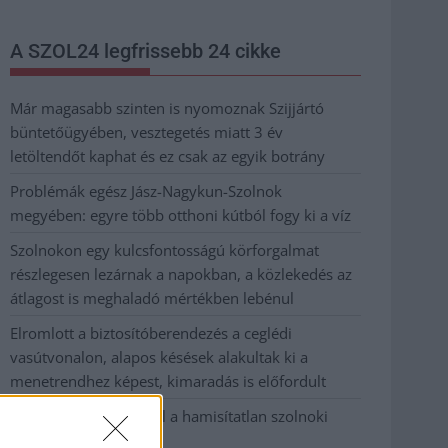
A SZOL24 legfrissebb 24 cikke
Már magasabb szinten is nyomoznak Szijjártó
büntetőügyében, vesztegetés miatt 3 év
letöltendőt kaphat és ez csak az egyik botrány
Problémák egész Jász-Nagykun-Szolnok
megyében: egyre több otthoni kútból fogy ki a víz
Szolnokon egy kulcsfontosságú körforgalmat
részlegesen lezárnak a napokban, a közlekedés az
átlagost is meghaladó mértékben lebénul
Elromlott a biztosítóberendezés a ceglédi
vasútvonalon, alapos késések alakultak ki a
menetrendhez képest, kimaradás is előfordult
Ön szerint hogy készül a hamisítatlan szolnoki
habos isler?