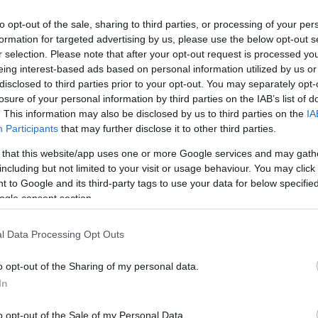
ester
to opt-out of the sale, sharing to third parties, or processing of your per
formation for targeted advertising by us, please use the below opt-out s
Bori Zoltánnal, a Ceglédi Rendőrkapitányság
r selection. Please note that after your opt-out request is processed y
vezetőjével folytatott megbeszélést
eing interest-based ads based on personal information utilized by us or
pénteken Pető Zsolt. Az abonyi polgármester
disclosed to third parties prior to your opt-out. You may separately opt-
a városházán fogadta az új ceglédi
losure of your personal information by third parties on the IAB’s list of
. This information may also be disclosed by us to third parties on the
IA
rendőrkapitányt. Ahogyan arról korábban
Participants
that may further disclose it to other third parties.
beszámoltunk, a Ceglédi Rendőrkapitányság
kapitányságvezetői feladataival február 1-jei
 that this website/app uses one or more Google services and may gath
hatállyal Bori Zoltán alezredest bízta meg a
including but not limited to your visit or usage behaviour. You may click 
 to Google and its third-party tags to use your data for below specifi
Pest Vármegyei Rendőr-főkapitányság
ogle consent section.
vezetője. A januári képviselő- testületi ülésen
Abony önkormányzatának tagjai is
l Data Processing Opt Outs
támogatták az új rendőri vezető kinevezését.
Az új kapitány Török Csaba ezredest váltotta.
o opt-out of the Sharing of my personal data.
A város első embere megjegyezte, hogy az
In
tékűnek nevezhető. A városvezetés minden lehetséges
o opt-out of the Sale of my Personal Data.