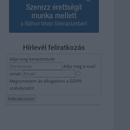
Hírlevél feliratkozás
Adja meg keresztnevét:
Adja meg e-mail
címét:
Megismertem és elfogadom a
GDPR-
szabályzat
ot
Nem szeretne lemaradni semmiről? Csak egy kattintás, és
hírlevelünk a legfrissebb információkkal és exkluzív
tartalmakkal hétről hétre postaládájába érkezik!