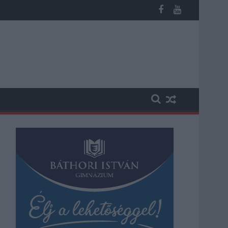
b otthoni kútból fogy ki a víz