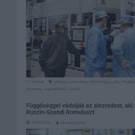
,
,
,
Szolnok
akkuipar
alezredes
elektrolitgyár
Jász-Nagyk
,
,
tervezett
vegyivédelmi
veszély
Függőséggel vádolják az alezredest, aki
Ruszin-Szendi Romuluszt
2025.05.29.
Fazekas Adrián