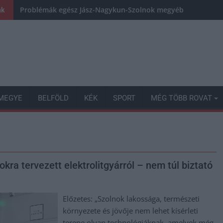
Problémák egész Jász-Nagykun-Szolnok megyében: egyre töb
nk
MEGYE
BELFÖLD
KÉK
SPORT
MÉG TÖBB ROVAT
kra tervezett elektrolitgyárról – nem túl biztató
Előzetes: „Szolnok lakossága, természeti
környezete és jövője nem lehet kísérleti
terepe olyan technológiáknak, amelyek még