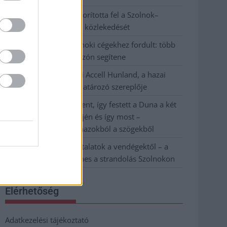
Váratlan fennakadás borította fel a Szolnok–
Kecskemét vasútvonal közlekedését
A polgármester a szolnoki cégekhez fordult: több
száz elbocsátott dolgozón segítene
Csődbe ment a tószegi Accell Hunland, a hazai
kerékpárgyártás meghatározó szereplője
Egyszer fent, egyszer lent, így festett a Duna a két
évvel ezelőtti árvíz idején és így most –
fotógyűjtemény ugyanazokból a szögekből
Ilyenek eddig a tapasztalatok a vendégektől – a
hőhullám miatt ingyenes a strandolás Szolnokon
Elérhetőség
Adatkezelési tájékoztató