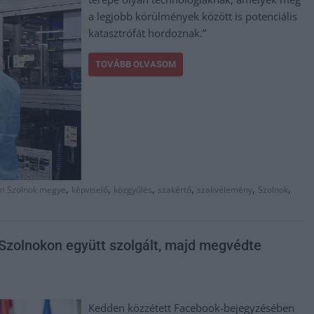
a legjobb körülmények között is potenciális
katasztrófát hordoznak.”
TOVÁBB OLVASOM
,
,
,
,
,
,
un Szolnok megye
képviselő
közgyűlés
szakértő
szakvélemény
Szolnok
 Szolnokon együtt szolgált, majd megvédte
Kedden közzétett Facebook-bejegyzésében