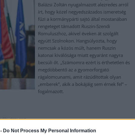
Balázsi Zoltán nyugalmazott alezredes arról
írt, hogy közel negyedszázados ismeretség
fűzi a kormánypárti sajtó által mostanában
rengeteget támadott Ruszin-Szendi
Romuluszhoz, akivel éveken át szolgált
együtt Szolnokon. Hangsúlyozta, hogy
nemcsak a közös múlt, hanem Ruszin
katonai kiválósága miatt egyaránt nagyra
becsüli őt. „Számomra ezért is érthetetlen és
megdöbbentő az a gyomorforgató
rágalomcunami, amit rázúdítottak olyan
„emberek”, akik a bokájáig sem érnek fel” –
fogalmazott.
,
adás
tisza part
 -
Do Not Process My Personal Information