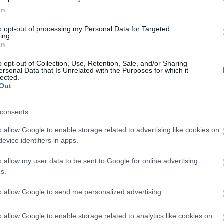
In
to opt-out of processing my Personal Data for Targeted
,
,
,
glédi rendőrkapitányság
ezredes
pető zsolt
rendőrkapitány
ing.
In
o opt-out of Collection, Use, Retention, Sale, and/or Sharing
ersonal Data that Is Unrelated with the Purposes for which it
lected.
Out
consents
o allow Google to enable storage related to advertising like cookies on
evice identifiers in apps.
o allow my user data to be sent to Google for online advertising
s.
to allow Google to send me personalized advertising.
o allow Google to enable storage related to analytics like cookies on