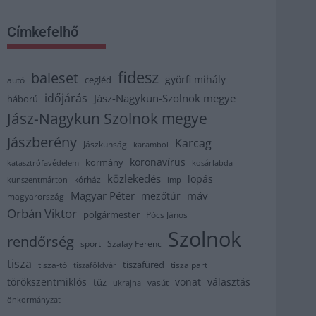
Címkefelhő
fidesz
baleset
györfi mihály
cegléd
autó
időjárás
Jász-Nagykun-Szolnok megye
háború
Jász-Nagykun Szolnok megye
Jászberény
Karcag
Jászkunság
karambol
koronavírus
kormány
katasztrófavédelem
kosárlabda
közlekedés
lopás
kórház
kunszentmárton
lmp
Magyar Péter
máv
mezőtúr
magyarország
Orbán Viktor
polgármester
Pócs János
Szolnok
rendőrség
sport
Szalay Ferenc
tisza
tiszafüred
tisza part
tisza-tó
tiszaföldvár
törökszentmiklós
vonat
választás
tűz
vasút
ukrajna
önkormányzat