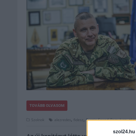
TOVÁBB OLVASOM
,
,
,
Szolnok
alezredes
fidesz
Ruszin-Szendi Romulusz
tám
szol24.hu