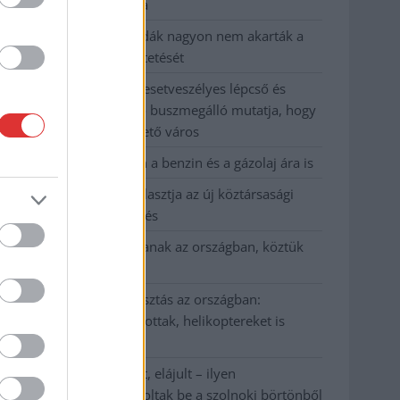
kevesebbet vittek haza
A Szolnok megyei gazdák nagyon nem akarták a
JÉGER további üzemeltetését
Csendélet 5.0: alig balesetveszélyes lépcső és
remek állapotban levő buszmegálló mutatja, hogy
Szolnok mennyire élhető város
Pénteken újra csökken a benzin és a gázolaj ára is
Napokon belül megválasztja az új köztársasági
elnököt az Országgyűlés
Kiterjedt tüzek pusztítanak az országban, köztük
Karcagon
Harmadfokú hőségriasztás az országban:
Szolnokon klímát javítottak, helikoptereket is
bevetettek a tüzeknél
A zárkában rosszul lett, elájult – ilyen
körülményekről számoltak be a szolnoki börtönből