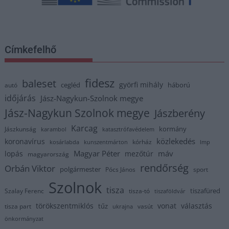
Címkefelhő
fidesz
baleset
györfi mihály
cegléd
háború
autó
időjárás
Jász-Nagykun-Szolnok megye
Jász-Nagykun Szolnok megye
Jászberény
Karcag
kormány
Jászkunság
karambol
katasztrófavédelem
közlekedés
koronavírus
kórház
kosárlabda
kunszentmárton
lmp
Magyar Péter
máv
lopás
mezőtúr
magyarország
rendőrség
Orbán Viktor
polgármester
Pócs János
sport
Szolnok
tisza
tiszafüred
Szalay Ferenc
tisza-tó
tiszaföldvár
törökszentmiklós
vonat
választás
tűz
tisza part
vasút
ukrajna
önkormányzat