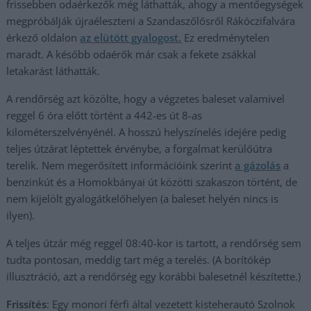
frissebben odaérkezők még láthatták, ahogy a mentőegységek
megpróbálják újraéleszteni a Szandaszőlősről Rákóczifalvára
érkező oldalon
az elütött gyalogost.
Ez eredménytelen
maradt. A később odaérők már csak a fekete zsákkal
letakarást láthatták.
A rendőrség azt közölte, hogy a végzetes baleset valamivel
reggel 6 óra előtt történt a 442-es út 8-as
kilométerszelvényénél. A hosszú helyszínelés idejére pedig
teljes útzárat léptettek érvénybe, a forgalmat kerülőútra
terelik. Nem megerősített információink szerint
a gázolás
a
benzinkút és a Homokbányai út közötti szakaszon történt, de
nem kijelölt gyalogátkelőhelyen (a baleset helyén nincs is
ilyen).
A teljes útzár még reggel 08:40-kor is tartott, a rendőrség sem
tudta pontosan, meddig tart még a terelés. (A borítókép
illusztráció, azt a rendőrség egy korábbi balesetnél készítette.)
Frissítés
: Egy monori férfi által vezetett kisteherautó Szolnok