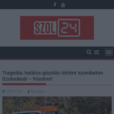
Skip
to
content
Tragédia: halálos gázolás történt szombaton
Szolnoknál – frissítve!
2025.11.01.
Kiss Lajos