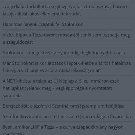
Tragédiába torkollott a segítségnyújtás elmulasztása, három
kisújszállási lakos ellen emeltek vádat
Hatalmas lángok csaptak fel Szolnokon
Vízitraffipax a Tisza-tavon: mostantól senki sem úszhatja meg
a száguldozást
Szolnokra is megérkezik a nyár eddigi legkeményebb napja
Már Szolnokon is korlátozások léptek életbe a tartós hatalmas
hőség, a vízhiány és az áramtakarékosság miatt
A NER kihúzta a talajt az Új Néplap alól is, immáron csak
hetilapként jelenik meg – végképp vége a nyomtatott
sajtónak?
Befejeződött a szolnoki Szentháromság-templom felújítása
Szimfonikus köntösben tért vissza a Queen világa a fővárosba
Ilyen, amikor „fél” a Tisza – a durva csapadékhiány nagyon
meglátszik