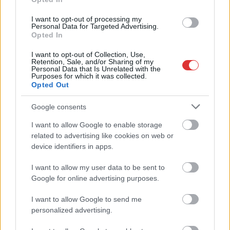
2026.08.04.
Horváth Zsolt
Mentők és rendőrök lepték el az Ady Endre utat, egy
I want to opt-out of processing my
kerékpáros is érintett
Personal Data for Targeted Advertising.
Opted In
Rendőrök és a mentők jelenlétére lettek figyelmesek kedd
reggel a szolnoki Ady Endre úton. A belvárosban...
I want to opt-out of Collection, Use,
Retention, Sale, and/or Sharing of my
Kék hírek
Personal Data that Is Unrelated with the
Purposes for which it was collected.
Opted Out
Google consents
I want to allow Google to enable storage
related to advertising like cookies on web or
device identifiers in apps.
I want to allow my user data to be sent to
Google for online advertising purposes.
I want to allow Google to send me
personalized advertising.