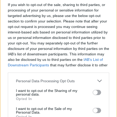
2026.08.05.
Horváth Zsolt
If you wish to opt-out of the sale, sharing to third parties, or
Vízitraffipax a Tisza-tavon: mostantól senki sem
processing of your personal or sensitive information for
úszhatja meg a száguldozást
targeted advertising by us, please use the below opt-out
Sokáig úgy tűnt, a Tisza-tavon mindenki úgy közlekedik,
section to confirm your selection. Please note that after your
opt-out request is processed you may continue seeing
ahogy akar. A nyári szezonban azonban betelt a...
interest-based ads based on personal information utilized by
Kék hírek
us or personal information disclosed to third parties prior to
your opt-out. You may separately opt-out of the further
disclosure of your personal information by third parties on the
IAB’s list of downstream participants. This information may
also be disclosed by us to third parties on the
IAB’s List of
Downstream Participants
that may further disclose it to other
third parties.
Please note that this website/app uses one or more Google
Personal Data Processing Opt Outs
services and may gather and store information including but
not limited to your visit or usage behaviour. You may click to
I want to opt-out of the Sharing of my
personal data.
grant or deny consent to Google and its third-party tags to
Opted In
use your data for below specified purposes in below Google
consent section.
I want to opt-out of the Sale of my
Personal Data.
Opted In