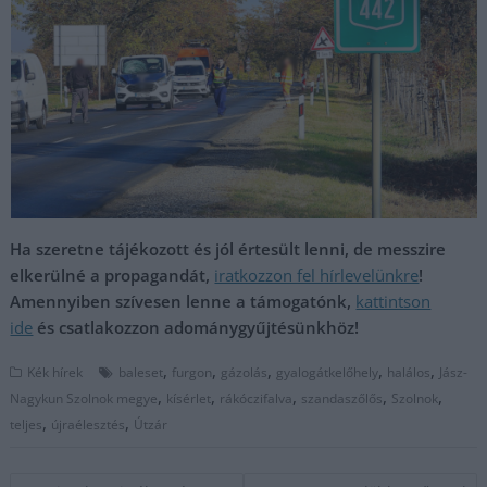
Ha szeretne tájékozott és jól értesült lenni, de messzire
elkerülné a propagandát,
iratkozzon fel hírlevelünkre
!
Amennyiben szívesen lenne a támogatónk,
kattintson
ide
és csatlakozzon adománygyűjtésünkhöz!
,
,
,
,
,
Kék hírek
baleset
furgon
gázolás
gyalogátkelőhely
halálos
Jász-
,
,
,
,
,
Nagykun Szolnok megye
kísérlet
rákóczifalva
szandaszőlős
Szolnok
,
,
teljes
újraélesztés
Útzár
Bejegyzés