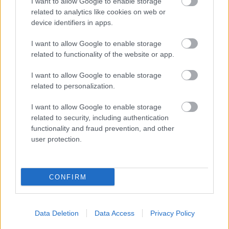
I want to allow Google to enable storage
related to analytics like cookies on web or
device identifiers in apps.
Hírlevél feliratkozás
I want to allow Google to enable storage
related to functionality of the website or app.
Adja meg keresztnevét:
Adja
meg e-mail címét:
I want to allow Google to enable storage
Megismertem és elfogadom a
GDPR-szabályzat
ot
related to personalization.
I want to allow Google to enable storage
related to security, including authentication
Nem szeretne lemaradni semmiről? Csak egy kattintás, és hírlevelünk a
functionality and fraud prevention, and other
user protection.
legfrissebb információkkal és exkluzív tartalmakkal hétről hétre
postaládájába érkezik!
CONFIRM
A SZOL24 legfrissebb 24 cikke
Data Deletion
Data Access
Privacy Policy
Egyszer fent, egyszer lent, így festett a Duna a két évvel
ezelőtti árvíz idején és így most – fotógyűjtemény