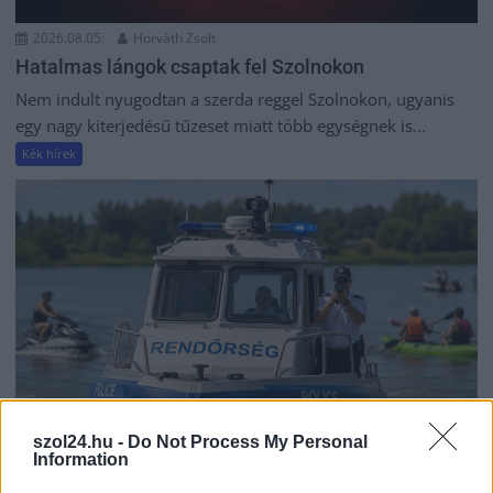
2026.08.05.
Horváth Zsolt
Hatalmas lángok csaptak fel Szolnokon
Nem indult nyugodtan a szerda reggel Szolnokon, ugyanis
egy nagy kiterjedésű tűzeset miatt több egységnek is...
Kék hírek
szol24.hu -
Do Not Process My Personal
Information