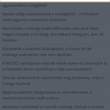
ugyanazokból a szögekből
Ilyenek eddig a tapasztalatok a vendégektől – a hőhullám
miatt ingyenes a strandolás Szolnokon
Nem biztató: a hétvégi kisebb felfrissülés után jövő héten
megint visszatér a forróság, újra rekkenő hőség jön, akár 38
fokokkal
Közzétették a szakértői állásfoglalást, a Fiumei úti fák
többsége szakszerűen már nem ápolható
A MÚOSZ sajtódíjának második helyét nyerte el a Borsod24 és
a Paraméter közös riportfilmje a Sajó szennyezéséről
Tánccal, zeneszóval és vásárral telik meg Jászberény, indul a
Csángó Fesztivál
Meghosszabbított hőségriasztás és vízkorlátozások, a
mezőtúri kórházban leállt a klíma
Átszervezi működését az osztrák óriáscég, Szolnok is érintett