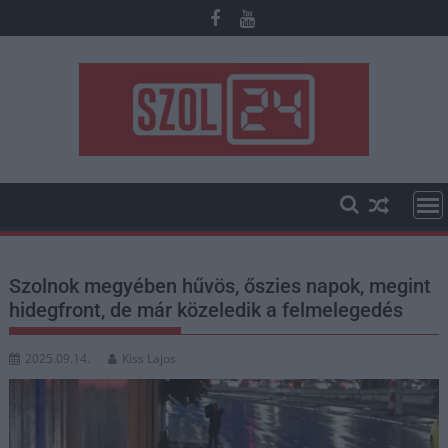
Skip
to
content
Szolnok megyében hűvös, őszies napok, megint
hidegfront, de már közeledik a felmelegedés
2025.09.14.
Kiss Lajos