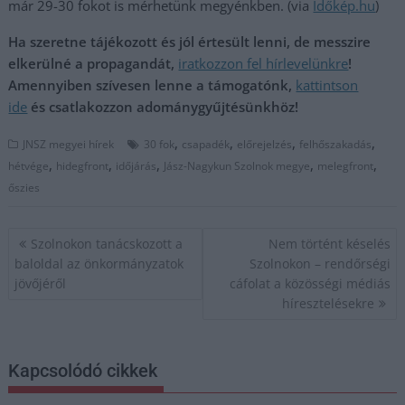
már 29-30 fokot is mérhetünk megyénkben. (via
Időkép.hu
)
Ha szeretne tájékozott és jól értesült lenni, de messzire
elkerülné a propagandát,
iratkozzon fel hírlevelünkre
!
Amennyiben szívesen lenne a támogatónk,
kattintson
ide
és csatlakozzon adománygyűjtésünkhöz!
,
,
,
,
JNSZ megyei hírek
30 fok
csapadék
előrejelzés
felhőszakadás
,
,
,
,
,
hétvége
hidegfront
időjárás
Jász-Nagykun Szolnok megye
melegfront
őszies
Bejegyzés
Szolnokon tanácskozott a
Nem történt késelés
navigáció
baloldal az önkormányzatok
Szolnokon – rendőrségi
jövőjéről
cáfolat a közösségi médiás
híresztelésekre
Kapcsolódó cikkek