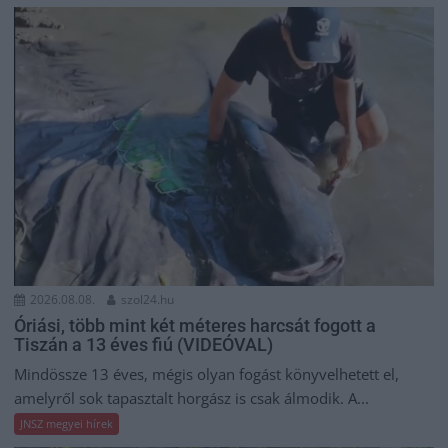
2026.08.08.
szol24.hu
Óriási, több mint két méteres harcsát fogott a
Tiszán a 13 éves fiú (VIDEÓVAL)
Mindössze 13 éves, mégis olyan fogást könyvelhetett el,
amelyről sok tapasztalt horgász is csak álmodik. A...
JNSZ megyei hírek