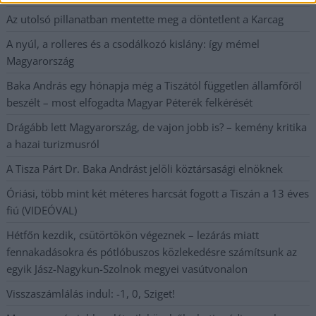
Az utolsó pillanatban mentette meg a döntetlent a Karcag
A nyúl, a rolleres és a csodálkozó kislány: így mémel
Magyarország
Baka András egy hónapja még a Tiszától független államfőről
beszélt – most elfogadta Magyar Péterék felkérését
Drágább lett Magyarország, de vajon jobb is? – kemény kritika
a hazai turizmusról
A Tisza Párt Dr. Baka Andrást jelöli köztársasági elnöknek
Óriási, több mint két méteres harcsát fogott a Tiszán a 13 éves
fiú (VIDEÓVAL)
Hétfőn kezdik, csütörtökön végeznek – lezárás miatt
fennakadásokra és pótlóbuszos közlekedésre számítsunk az
egyik Jász-Nagykun-Szolnok megyei vasútvonalon
Visszaszámlálás indul: -1, 0, Sziget!