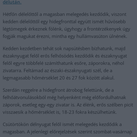
délután.
Hétfőn délelőttől a magasban melegedés kezdődik, viszont
kedden délelőttől egy hidegfronttal együtt ismét hűvösebb
légtömegek érkeznek fölénk, úgyhogy a frontérzékenyek úgy
fogják magukat érezni, mintha egy hullámvasúton ülnének.
Kedden kezdetben tehát sok napsütésben bízhatunk, majd
északnyugat felől erős felhősödés kezdődik és északnyugat
felől egyre többfelé számíthatunk esőre, záporokra, néhol
zivatarra. Feltámad az északi-északnyugati szél, de a
legmagasabb hőmérséklet 20 és 27 fok között alakul.
Szerdán reggelre a hidegfront átrobog felettünk, de a
felhőátvonulásokból még helyenként még előfordulhatnak
záporok, esetleg egy-egy zivatar is. Az élénk, erős szélben picit
visszaesik a hőmérséklet is, 18-23 fokra készülhetünk.
Csütörtökön délnyugat felől ismét melegedés kezdődik a
magasban. A jelenlegi előrejelzések szerint szombat-vasárnap