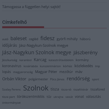
Támogassa a független helyi sajtót!
Címkefelhő
fidesz
baleset
györfi mihály
cegléd
háború
autó
időjárás
Jász-Nagykun-Szolnok megye
Jász-Nagykun Szolnok megye
Jászberény
Karcag
kormány
Jászkunság
karambol
katasztrófavédelem
közlekedés
koronavírus
kórház
kosárlabda
kunszentmárton
lmp
Magyar Péter
máv
lopás
mezőtúr
magyarország
rendőrség
Orbán Viktor
polgármester
Pócs János
sport
Szolnok
tisza
tiszafüred
Szalay Ferenc
tisza-tó
tiszaföldvár
törökszentmiklós
vonat
választás
tűz
tisza part
vasút
ukrajna
önkormányzat