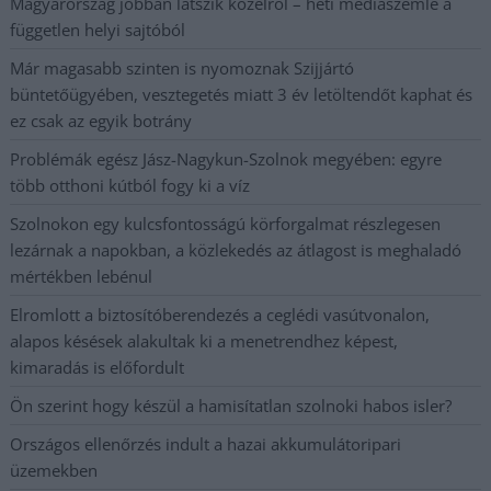
Magyarország jobban látszik közelről – heti médiaszemle a
független helyi sajtóból
Már magasabb szinten is nyomoznak Szijjártó
büntetőügyében, vesztegetés miatt 3 év letöltendőt kaphat és
ez csak az egyik botrány
Problémák egész Jász-Nagykun-Szolnok megyében: egyre
több otthoni kútból fogy ki a víz
Szolnokon egy kulcsfontosságú körforgalmat részlegesen
lezárnak a napokban, a közlekedés az átlagost is meghaladó
mértékben lebénul
Elromlott a biztosítóberendezés a ceglédi vasútvonalon,
alapos késések alakultak ki a menetrendhez képest,
kimaradás is előfordult
Ön szerint hogy készül a hamisítatlan szolnoki habos isler?
Országos ellenőrzés indult a hazai akkumulátoripari
üzemekben