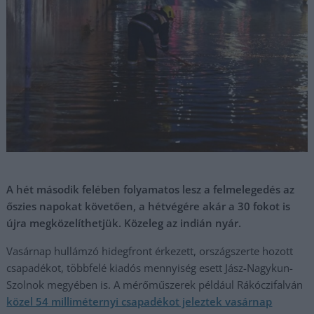
A hét második felében folyamatos lesz a felmelegedés az
őszies napokat követően, a hétvégére akár a 30 fokot is
újra megközelíthetjük. Közeleg az indián nyár.
Vasárnap hullámzó hidegfront érkezett, országszerte hozott
csapadékot, többfelé kiadós mennyiség esett Jász-Nagykun-
Szolnok megyében is. A mérőműszerek például Rákóczifalván
közel 54 milliméternyi csapadékot jeleztek vasárnap