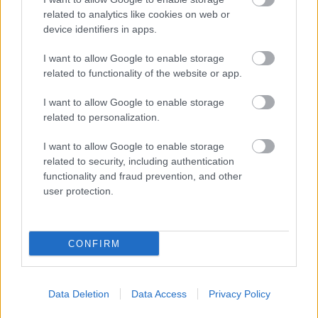
Megismertem és elfogadom a
GDPR-szabályzat
ot
related to analytics like cookies on web or
device identifiers in apps.
I want to allow Google to enable storage
Nem szeretne lemaradni semmiről? Csak egy kattintás, és hírlevelünk a
related to functionality of the website or app.
legfrissebb információkkal és exkluzív tartalmakkal hétről hétre
I want to allow Google to enable storage
postaládájába érkezik!
related to personalization.
I want to allow Google to enable storage
A SZOL24 legfrissebb 24 cikke
related to security, including authentication
functionality and fraud prevention, and other
user protection.
Szalagkorlátnak csapódott egy autó a 4-es főúton, Szajolnál
történt a baleset
Már reggel nyár van, de délután jöhet a fordulat – erre
CONFIRM
készüljön, ha hétfőn útnak indul
Hogyan került a Kossuth téri metrómegállóba egy vaddisznó?
Data Deletion
Data Access
Privacy Policy
Odaúszott, majd a szárazföldön gyorsan megoldotta a
továbbiakat (VIDEÓVAL)