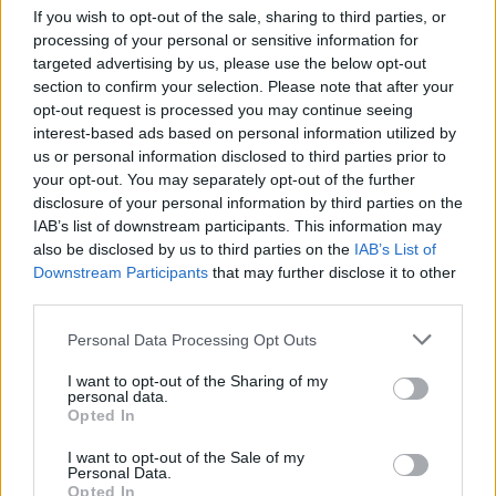
If you wish to opt-out of the sale, sharing to third parties, or
processing of your personal or sensitive information for
targeted advertising by us, please use the below opt-out
section to confirm your selection. Please note that after your
opt-out request is processed you may continue seeing
interest-based ads based on personal information utilized by
us or personal information disclosed to third parties prior to
your opt-out. You may separately opt-out of the further
disclosure of your personal information by third parties on the
IAB’s list of downstream participants. This information may
also be disclosed by us to third parties on the
IAB’s List of
Downstream Participants
that may further disclose it to other
third parties.
2026.08.07.
Kiss Lajos
Please note that this website/app uses one or more Google
Personal Data Processing Opt Outs
Elromlott a biztosítóberendezés a ceglédi
services and may gather and store information including but
vasútvonalon, alapos késések alakultak ki a
not limited to your visit or usage behaviour. You may click to
I want to opt-out of the Sharing of my
menetrendhez képest, kimaradás is előfordult
personal data.
grant or deny consent to Google and its third-party tags to
Napok óta tart a rendkívüli kánikula, a biztosítóberendezés
Opted In
use your data for below specified purposes in below Google
pedig újra megadta magát a ceglédi vonalon, így...
consent section.
I want to opt-out of the Sale of my
JNSZ megyei hírek
Personal Data.
Opted In