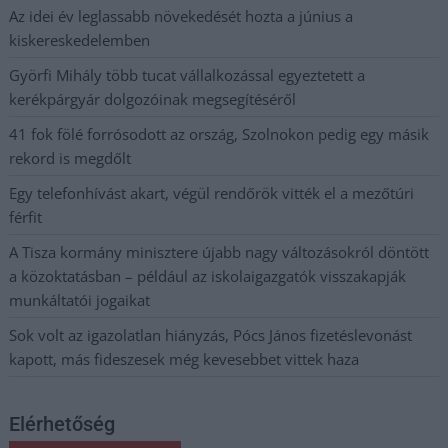
Az idei év leglassabb növekedését hozta a június a
kiskereskedelemben
Györfi Mihály több tucat vállalkozással egyeztetett a
kerékpárgyár dolgozóinak megsegítéséről
41 fok fölé forrósodott az ország, Szolnokon pedig egy másik
rekord is megdőlt
Egy telefonhívást akart, végül rendőrök vitték el a mezőtúri
férfit
A Tisza kormány minisztere újabb nagy változásokról döntött
a közoktatásban – például az iskolaigazgatók visszakapják
munkáltatói jogaikat
Sok volt az igazolatlan hiányzás, Pócs János fizetéslevonást
kapott, más fideszesek még kevesebbet vittek haza
Elérhetőség