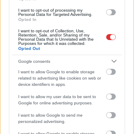
I want to opt-out of processing my
Personal Data for Targeted Advertising.
Opted In
I want to opt-out of Collection, Use,
Retention, Sale, and/or Sharing of my
Personal Data that Is Unrelated with the
Purposes for which it was collected.
Opted Out
Google consents
I want to allow Google to enable storage
related to advertising like cookies on web or
device identifiers in apps.
I want to allow my user data to be sent to
Google for online advertising purposes.
Hírlevél feliratkozás
I want to allow Google to send me
personalized advertising.
Adja meg keresztnevét:
Adja
meg e-mail címét:
I want to allow Google to enable storage