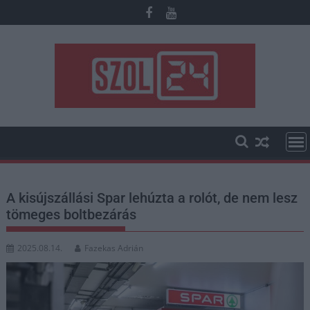
Skip
to
content
A kisújszállási Spar lehúzta a rolót, de nem lesz
tömeges boltbezárás
2025.08.14.
Fazekas Adrián