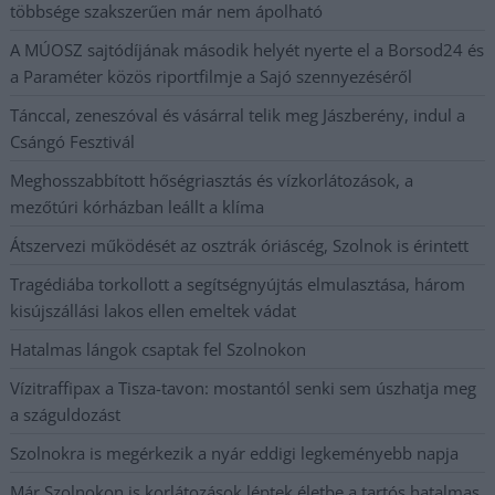
többsége szakszerűen már nem ápolható
A MÚOSZ sajtódíjának második helyét nyerte el a Borsod24 és
a Paraméter közös riportfilmje a Sajó szennyezéséről
Tánccal, zeneszóval és vásárral telik meg Jászberény, indul a
Csángó Fesztivál
Meghosszabbított hőségriasztás és vízkorlátozások, a
mezőtúri kórházban leállt a klíma
Átszervezi működését az osztrák óriáscég, Szolnok is érintett
Tragédiába torkollott a segítségnyújtás elmulasztása, három
kisújszállási lakos ellen emeltek vádat
Hatalmas lángok csaptak fel Szolnokon
Vízitraffipax a Tisza-tavon: mostantól senki sem úszhatja meg
a száguldozást
Szolnokra is megérkezik a nyár eddigi legkeményebb napja
Már Szolnokon is korlátozások léptek életbe a tartós hatalmas