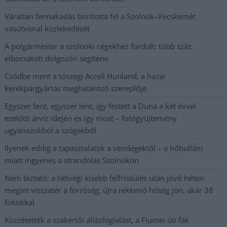
Váratlan fennakadás borította fel a Szolnok–Kecskemét
vasútvonal közlekedését
A polgármester a szolnoki cégekhez fordult: több száz
elbocsátott dolgozón segítene
Csődbe ment a tószegi Accell Hunland, a hazai
kerékpárgyártás meghatározó szereplője
Egyszer fent, egyszer lent, így festett a Duna a két évvel
ezelőtti árvíz idején és így most – fotógyűjtemény
ugyanazokból a szögekből
Ilyenek eddig a tapasztalatok a vendégektől – a hőhullám
miatt ingyenes a strandolás Szolnokon
Nem biztató: a hétvégi kisebb felfrissülés után jövő héten
megint visszatér a forróság, újra rekkenő hőség jön, akár 38
fokokkal
Közzétették a szakértői állásfoglalást, a Fiumei úti fák