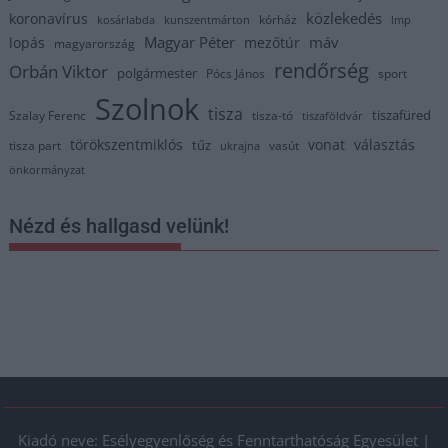
közlekedés
koronavírus
kórház
kosárlabda
kunszentmárton
lmp
Magyar Péter
máv
lopás
mezőtúr
magyarország
rendőrség
Orbán Viktor
polgármester
Pócs János
sport
Szolnok
tisza
tiszafüred
Szalay Ferenc
tisza-tó
tiszaföldvár
törökszentmiklós
vonat
választás
tűz
tisza part
vasút
ukrajna
önkormányzat
Nézd és hallgasd velünk!
Kiadó neve: Esélyegyenlőség és Fenntarthatóság Egyesület |