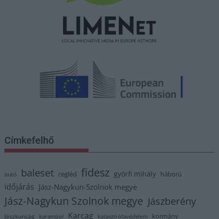
Címkefelhő
fidesz
baleset
györfi mihály
cegléd
háború
autó
időjárás
Jász-Nagykun-Szolnok megye
Jász-Nagykun Szolnok megye
Jászberény
Karcag
kormány
Jászkunság
karambol
katasztrófavédelem