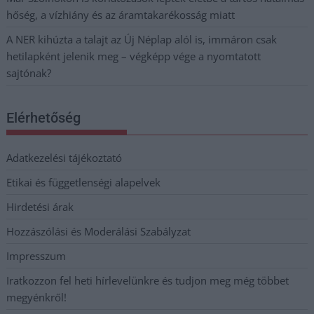
hőség, a vízhiány és az áramtakarékosság miatt
A NER kihúzta a talajt az Új Néplap alól is, immáron csak
hetilapként jelenik meg – végképp vége a nyomtatott
sajtónak?
Elérhetőség
Adatkezelési tájékoztató
Etikai és függetlenségi alapelvek
Hirdetési árak
Hozzászólási és Moderálási Szabályzat
Impresszum
Iratkozzon fel heti hírlevelünkre és tudjon meg még többet
megyénkről!