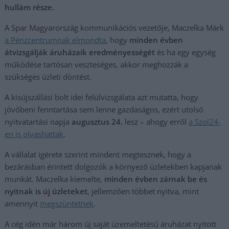
hullám része.
A Spar Magyarország kommunikációs vezetője, Maczelka Márk
a Pénzcentrumnak elmondta
, hogy
minden évben
átvizsgálják áruházaik eredményességét
és ha egy egység
működése tartósan veszteséges, akkor meghozzák a
szükséges üzleti döntést.
A kisújszállási bolt idei felülvizsgálata azt mutatta, hogy
jövőbeni fenntartása sem lenne gazdaságos, ezért utolsó
nyitvatartási napja
augusztus 24.
lesz – ahogy erről
a Szol24-
en is olvashattak
.
A vállalat ígérete szerint mindent megtesznek, hogy a
bezárásban érintett dolgozók a környező üzletekben kapjanak
munkát. Maczelka kiemelte,
minden évben zárnak be és
nyitnak is új üzleteket
, jellemzően többet nyitva, mint
amennyit
megszüntetnek
.
A cég idén már három új saját üzemeltetésű áruházat nyitott