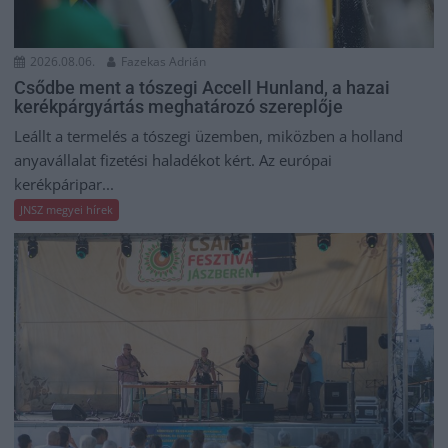
2026.08.06.
Fazekas Adrián
Csődbe ment a tószegi Accell Hunland, a hazai
kerékpárgyártás meghatározó szereplője
Leállt a termelés a tószegi üzemben, miközben a holland
anyavállalat fizetési haladékot kért. Az európai
kerékpáripar...
JNSZ megyei hírek