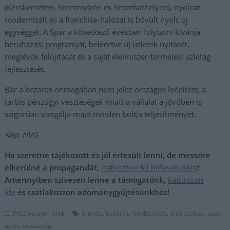
(Kecskeméten, Szentendrén és Szombathelyen), nyolcat
modernizált és a franchise-hálózat is bővült nyolc új
egységgel. A Spar a következő években folytatni kívánja
beruházási programját, beleértve új üzletek nyitását,
meglévők felújítását és a saját élelmiszer-termelési üzletág
fejlesztését.
Bár a bezárás önmagában nem jelez országos leépítést, a
tartós pénzügyi veszteségek miatt a vállalat a jövőben is
szigorúan vizsgálja majd minden boltja teljesítményét.
Kép: HVG
Ha szeretne tájékozott és jól értesült lenni, de messzire
elkerülné a propagandát,
iratkozzon fel hírlevelünkre
!
Amennyiben szívesen lenne a támogatónk,
kattintson
ide
és csatlakozzon adománygyűjtésünkhöz!
,
,
,
,
,
JNSZ megyei hírek
áruház
bezárás
boltbezárás
kisújszállás
spar
,
üzlet
veszteség