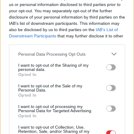
us or personal information disclosed to third parties prior to
your opt-out. You may separately opt-out of the further
disclosure of your personal information by third parties on the
IAB’s list of downstream participants. This information may
2026.08.05.
szol24.hu
also be disclosed by us to third parties on the
IAB’s List of
Meghosszabbított hőségriasztás és
Downstream Participants
that may further disclose it to other
vízkorlátozások, a mezőtúri kórházban leállt a klíma
third parties.
Meghosszabbította az ország egész területére érvényes,
Please note that this website/app uses one or more Google
Personal Data Processing Opt Outs
harmadfokú hőségriasztást az Országos Tisztifőorvos
services and may gather and store information including but
augusztus 7-én éjfélig, miközben a...
not limited to your visit or usage behaviour. You may click to
I want to opt-out of the Sharing of my
personal data.
grant or deny consent to Google and its third-party tags to
JNSZ megyei hírek
Opted In
use your data for below specified purposes in below Google
consent section.
I want to opt-out of the Sale of my
Personal Data.
Opted In
I want to opt-out of processing my
Personal Data for Targeted Advertising.
Opted In
I want to opt-out of Collection, Use,
Retention, Sale, and/or Sharing of my