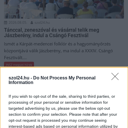
2026.08.05.
szol24.hu
Tánccal, zeneszóval és vásárral telik meg
Jászberény, indul a Csángó Fesztivál
Ismét a Kárpát-medencei folklór és a hagyományőrzés
központjává válik Jászberény, ma indul a XXXIV. Csángó
Fesztivált....
JNSZ megyei hírek
szol24.hu -
Do Not Process My Personal
Information
If you wish to opt-out of the sale, sharing to third parties, or
processing of your personal or sensitive information for
targeted advertising by us, please use the below opt-out
section to confirm your selection. Please note that after your
opt-out request is processed you may continue seeing
interest-based ads based on personal information utilized by