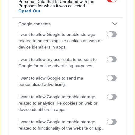
Personal Data that Is Unrelated with the
Purposes for which it was collected.
Opted Out
Google consents
I want to allow Google to enable storage
related to advertising like cookies on web or
device identifiers in apps.
Hírlevél feliratkozás
I want to allow my user data to be sent to
Google for online advertising purposes.
Adja meg keresztnevét:
Adja
meg e-mail címét:
I want to allow Google to send me
personalized advertising.
Megismertem és elfogadom a
GDPR-szabályzat
ot
I want to allow Google to enable storage
related to analytics like cookies on web or
device identifiers in apps.
Nem szeretne lemaradni semmiről? Csak egy kattintás, és hírlevelünk a
legfrissebb információkkal és exkluzív tartalmakkal hétről hétre
I want to allow Google to enable storage
postaládájába érkezik!
related to functionality of the website or app.