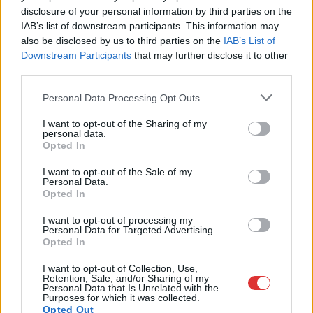
központjává válik Jászberény, ma indul a XXXIV. Csángó
disclosure of your personal information by third parties on the
IAB’s list of downstream participants. This information may
Fesztivált....
also be disclosed by us to third parties on the
IAB’s List of
JNSZ megyei hírek
Downstream Participants
that may further disclose it to other
third parties.
Please note that this website/app uses one or more Google
Personal Data Processing Opt Outs
services and may gather and store information including but
not limited to your visit or usage behaviour. You may click to
I want to opt-out of the Sharing of my
personal data.
grant or deny consent to Google and its third-party tags to
Opted In
use your data for below specified purposes in below Google
consent section.
I want to opt-out of the Sale of my
Personal Data.
Opted In
I want to opt-out of processing my
Personal Data for Targeted Advertising.
Opted In
I want to opt-out of Collection, Use,
Retention, Sale, and/or Sharing of my
Personal Data that Is Unrelated with the
Purposes for which it was collected.
Opted Out