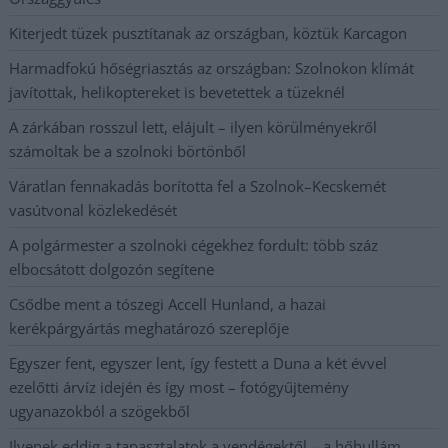
Kiterjedt tüzek pusztítanak az országban, köztük Karcagon
Harmadfokú hőségriasztás az országban: Szolnokon klímát
javítottak, helikoptereket is bevetettek a tüzeknél
A zárkában rosszul lett, elájult – ilyen körülményekről
számoltak be a szolnoki börtönből
Váratlan fennakadás borította fel a Szolnok–Kecskemét
vasútvonal közlekedését
A polgármester a szolnoki cégekhez fordult: több száz
elbocsátott dolgozón segítene
Csődbe ment a tószegi Accell Hunland, a hazai
kerékpárgyártás meghatározó szereplője
Egyszer fent, egyszer lent, így festett a Duna a két évvel
ezelőtti árvíz idején és így most – fotógyűjtemény
ugyanazokból a szögekből
Ilyenek eddig a tapasztalatok a vendégektől – a hőhullám