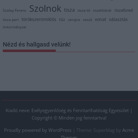
Szolnok
tisza
tiszafüred
Szalay Ferenc
tisza-tó
tiszaföldvár
törökszentmiklós
vonat
választás
tűz
tisza part
vasút
ukrajna
önkormányzat
Nézd és hallgasd velünk!
Kiadó neve: Esélyegyenlőség és Fenntarthatóság Egyesület |
Copyright © Minden jog fenntartva!
Proudly powered by WordPress
|
Theme: SuperMag by
Acme
Themes