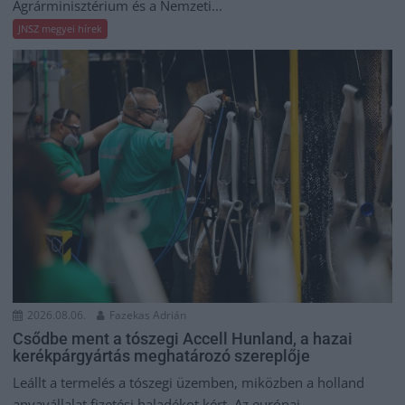
Agrárminisztérium és a Nemzeti...
JNSZ megyei hírek
2026.08.06.
Fazekas Adrián
Csődbe ment a tószegi Accell Hunland, a hazai
kerékpárgyártás meghatározó szereplője
Leállt a termelés a tószegi üzemben, miközben a holland
anyavállalat fizetési haladékot kért. Az európai