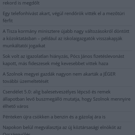
rekord is megdőlt
Egy telefonhívást akart, végül rendőrök vitték el a mezőtúri
férfit
A Tisza kormány minisztere újabb nagy változásokról döntött
a közoktatásban – például az iskolaigazgatók visszakapják
munkáltatói jogaikat
Sok volt az igazolatlan hiányzás, Pócs János fizetéslevonást
kapott, más fideszesek még kevesebbet vittek haza
A Szolnok megyei gazdák nagyon nem akarták a JÉGER
további üzemeltetését
Csendélet 5.0: alig balesetveszélyes lépcső és remek
állapotban levő buszmegálló mutatja, hogy Szolnok mennyire
élhető város
Pénteken újra csökken a benzin és a gázolaj ára is
Napokon belül megválasztja az új köztársasági elnököt az
Országgyűlés