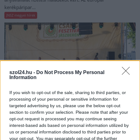
kerékpáripar...
JNSZ megyei hírek
szol24.hu -
Do Not Process My Personal
Information
If you wish to opt-out of the sale, sharing to third parties, or
processing of your personal or sensitive information for
targeted advertising by us, please use the below opt-out
section to confirm your selection. Please note that after your
2026.08.05.
szol24.hu
opt-out request is processed you may continue seeing
Tánccal, zeneszóval és vásárral telik meg
interest-based ads based on personal information utilized by
Jászberény, indul a Csángó Fesztivál
us or personal information disclosed to third parties prior to
Ismét a Kárpát-medencei folklór és a hagyományőrzés
your opt-out. You may separately opt-out of the further