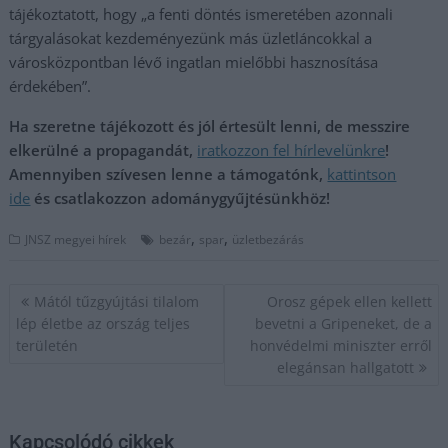
tájékoztatott, hogy „a fenti döntés ismeretében azonnali
tárgyalásokat kezdeményezünk más üzletláncokkal a
városközpontban lévő ingatlan mielőbbi hasznosítása
érdekében”.
Ha szeretne tájékozott és jól értesült lenni, de messzire
elkerülné a propagandát,
iratkozzon fel hírlevelünkre
!
Amennyiben szívesen lenne a támogatónk,
kattintson
ide
és csatlakozzon adománygyűjtésünkhöz!
,
,
JNSZ megyei hírek
bezár
spar
üzletbezárás
Bejegyzés
Mától tűzgyújtási tilalom
Orosz gépek ellen kellett
navigáció
lép életbe az ország teljes
bevetni a Gripeneket, de a
területén
honvédelmi miniszter erről
elegánsan hallgatott
Kapcsolódó cikkek