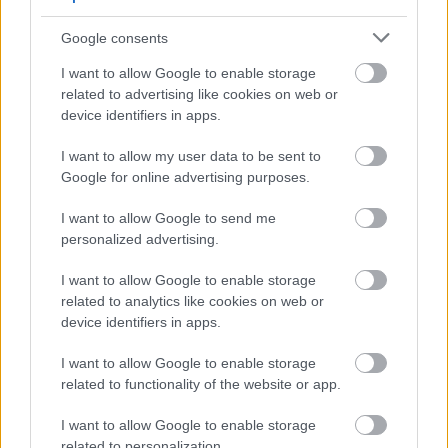
Hírlevél feliratkozás
Google consents
Adja meg keresztnevét:
Adja
I want to allow Google to enable storage
meg e-mail címét:
related to advertising like cookies on web or
Megismertem és elfogadom a
GDPR-szabályzat
ot
device identifiers in apps.
I want to allow my user data to be sent to
Google for online advertising purposes.
Nem szeretne lemaradni semmiről? Csak egy kattintás, és hírlevelünk a
legfrissebb információkkal és exkluzív tartalmakkal hétről hétre
I want to allow Google to send me
postaládájába érkezik!
personalized advertising.
I want to allow Google to enable storage
A SZOL24 legfrissebb 24 cikke
related to analytics like cookies on web or
device identifiers in apps.
Problémák egész Jász-Nagykun-Szolnok megyében: egyre
I want to allow Google to enable storage
több otthoni kútból fogy ki a víz
related to functionality of the website or app.
Már magasabb szinten is nyomoznak Szijjártó
I want to allow Google to enable storage
büntetőügyében, vesztegetés miatt 3 év letöltendőt kaphat és
related to personalization.