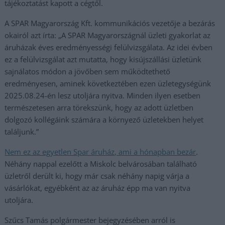
tájékoztatást kapott a cégtől.
A SPAR Magyarország Kft. kommunikációs vezetője a bezárás
okairól azt írta: „A SPAR Magyarországnál üzleti gyakorlat az
áruházak éves eredményességi felülvizsgálata. Az idei évben
ez a felülvizsgálat azt mutatta, hogy kisújszállási üzletünk
sajnálatos módon a jövőben sem működtethető
eredményesen, aminek következtében ezen üzletegységünk
2025.08.24-én lesz utoljára nyitva. Minden ilyen esetben
természetesen arra törekszünk, hogy az adott üzletben
dolgozó kollégáink számára a környező üzletekben helyet
találjunk.”
Nem ez az egyetlen Spar áruház, ami a hónapban bezár
.
Néhány nappal ezelőtt a Miskolc belvárosában található
üzletről derült ki, hogy már csak néhány napig várja a
vásárlókat, egyébként az az áruház épp ma van nyitva
utoljára.
Szűcs Tamás polgármester bejegyzésében arról is