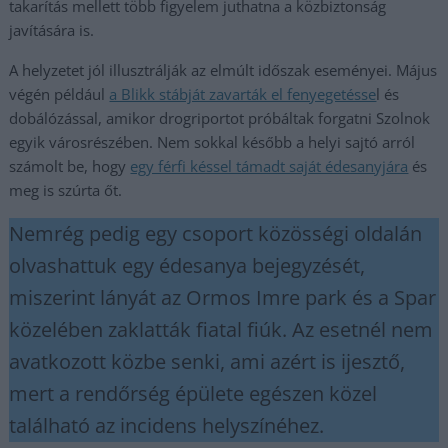
takarítás mellett több figyelem juthatna a közbiztonság
javítására is.
A helyzetet jól illusztrálják az elmúlt időszak eseményei. Május
végén például
a Blikk stábját zavarták el fenyegetésse
l és
dobálózással, amikor drogriportot próbáltak forgatni Szolnok
egyik városrészében. Nem sokkal később a helyi sajtó arról
számolt be, hogy
egy férfi késsel támadt saját édesanyjára
és
meg is szúrta őt.
Nemrég pedig egy csoport közösségi oldalán
olvashattuk egy édesanya bejegyzését,
miszerint lányát az Ormos Imre park és a Spar
közelében zaklatták fiatal fiúk. Az esetnél nem
avatkozott közbe senki, ami azért is ijesztő,
mert a rendőrség épülete egészen közel
található az incidens helyszínéhez.