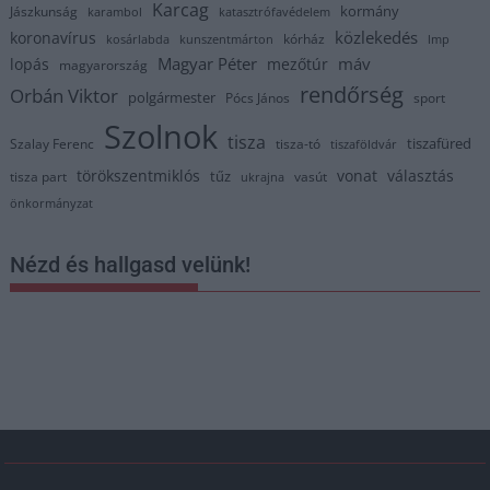
Karcag
kormány
Jászkunság
karambol
katasztrófavédelem
közlekedés
koronavírus
kórház
kosárlabda
kunszentmárton
lmp
Magyar Péter
máv
lopás
mezőtúr
magyarország
rendőrség
Orbán Viktor
polgármester
Pócs János
sport
Szolnok
tisza
tiszafüred
Szalay Ferenc
tisza-tó
tiszaföldvár
törökszentmiklós
vonat
választás
tűz
tisza part
vasút
ukrajna
önkormányzat
Nézd és hallgasd velünk!