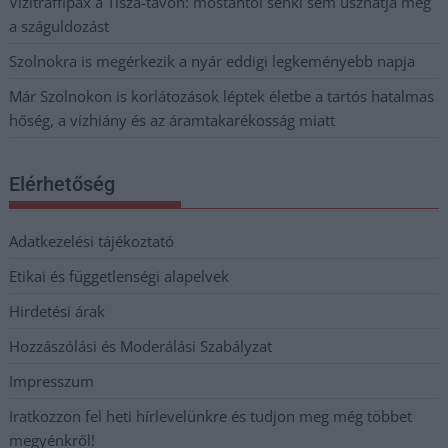
Vízitraffipax a Tisza-tavon: mostantól senki sem úszhatja meg
a száguldozást
Szolnokra is megérkezik a nyár eddigi legkeményebb napja
Már Szolnokon is korlátozások léptek életbe a tartós hatalmas
hőség, a vízhiány és az áramtakarékosság miatt
Elérhetőség
Adatkezelési tájékoztató
Etikai és függetlenségi alapelvek
Hirdetési árak
Hozzászólási és Moderálási Szabályzat
Impresszum
Iratkozzon fel heti hírlevelünkre és tudjon meg még többet
megyénkről!