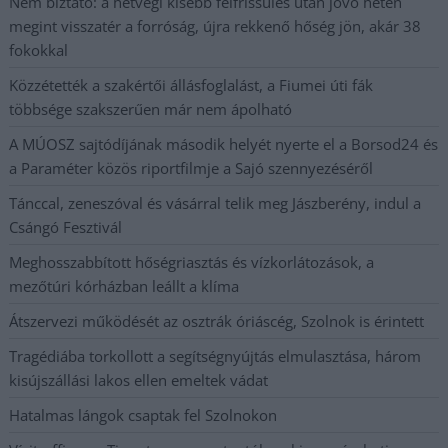
Nem biztató: a hétvégi kisebb felfrissülés után jövő héten
megint visszatér a forróság, újra rekkenő hőség jön, akár 38
fokokkal
Közzétették a szakértői állásfoglalást, a Fiumei úti fák
többsége szakszerűen már nem ápolható
A MÚOSZ sajtódíjának második helyét nyerte el a Borsod24 és
a Paraméter közös riportfilmje a Sajó szennyezéséről
Tánccal, zeneszóval és vásárral telik meg Jászberény, indul a
Csángó Fesztivál
Meghosszabbított hőségriasztás és vízkorlátozások, a
mezőtúri kórházban leállt a klíma
Átszervezi működését az osztrák óriáscég, Szolnok is érintett
Tragédiába torkollott a segítségnyújtás elmulasztása, három
kisújszállási lakos ellen emeltek vádat
Hatalmas lángok csaptak fel Szolnokon