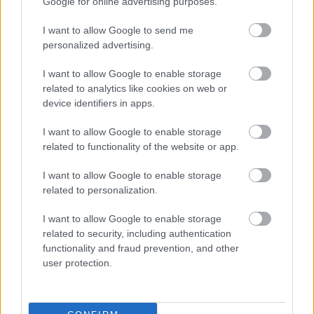
Google for online advertising purposes.
I want to allow Google to send me
personalized advertising.
I want to allow Google to enable storage
related to analytics like cookies on web or
device identifiers in apps.
I want to allow Google to enable storage
related to functionality of the website or app.
Hírlevél feliratkozás
I want to allow Google to enable storage
related to personalization.
Adja meg keresztnevét:
Adja
meg e-mail címét:
I want to allow Google to enable storage
Megismertem és elfogadom a
GDPR-szabályzat
ot
related to security, including authentication
functionality and fraud prevention, and other
user protection.
Nem szeretne lemaradni semmiről? Csak egy kattintás, és hírlevelünk a
legfrissebb információkkal és exkluzív tartalmakkal hétről hétre