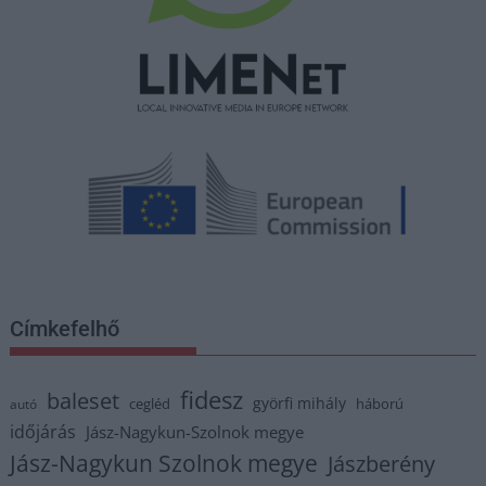
Címkefelhő
fidesz
baleset
györfi mihály
cegléd
háború
autó
időjárás
Jász-Nagykun-Szolnok megye
Jász-Nagykun Szolnok megye
Jászberény