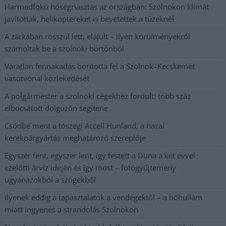
Harmadfokú hőségriasztás az országban: Szolnokon klímát
javítottak, helikoptereket is bevetettek a tüzeknél
A zárkában rosszul lett, elájult – ilyen körülményekről
számoltak be a szolnoki börtönből
Váratlan fennakadás borította fel a Szolnok–Kecskemét
vasútvonal közlekedését
A polgármester a szolnoki cégekhez fordult: több száz
elbocsátott dolgozón segítene
Csődbe ment a tószegi Accell Hunland, a hazai
kerékpárgyártás meghatározó szereplője
Egyszer fent, egyszer lent, így festett a Duna a két évvel
ezelőtti árvíz idején és így most – fotógyűjtemény
ugyanazokból a szögekből
Ilyenek eddig a tapasztalatok a vendégektől – a hőhullám
miatt ingyenes a strandolás Szolnokon