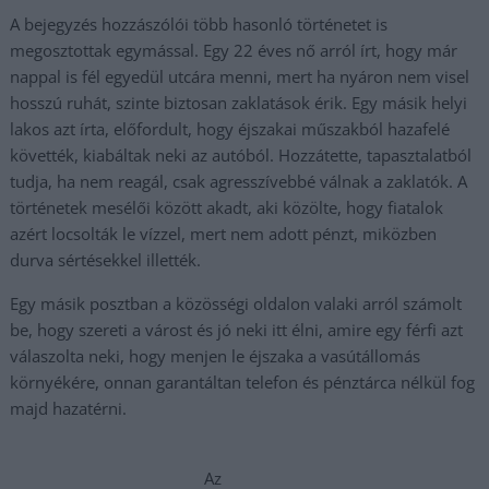
A bejegyzés hozzászólói több hasonló történetet is
megosztottak egymással. Egy 22 éves nő arról írt, hogy már
nappal is fél egyedül utcára menni, mert ha nyáron nem visel
hosszú ruhát, szinte biztosan zaklatások érik. Egy másik helyi
lakos azt írta, előfordult, hogy éjszakai műszakból hazafelé
követték, kiabáltak neki az autóból. Hozzátette, tapasztalatból
tudja, ha nem reagál, csak agresszívebbé válnak a zaklatók. A
történetek mesélői között akadt, aki közölte, hogy fiatalok
azért locsolták le vízzel, mert nem adott pénzt, miközben
durva sértésekkel illették.
Egy másik posztban a közösségi oldalon valaki arról számolt
be, hogy szereti a várost és jó neki itt élni, amire egy férfi azt
válaszolta neki, hogy menjen le éjszaka a vasútállomás
környékére, onnan garantáltan telefon és pénztárca nélkül fog
majd hazatérni.
Az