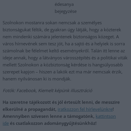
édesanya
bejegyzése
Szolnokon mostanra sokan nemcsak a személyes
biztonságukat féltik, de gyakran úgy látják, hogy a közterek
nem mindenki számára jelentenek biztonságos közeget. A
város hírnevének sem tesz jót, ha a sajtó és a helyiek is sorra
számolnak be félelmet keltő eseményekről. Talán itt lenne az
ideje annak, hogy a látványos városszépítés és a politikai viták
mellett Szolnokon a közbiztonság kérdése is hangsúlyosabb
szerepet kapjon – hiszen a lakók ezt ma már nemcsak érzik,
hanem nyilvánosan ki is mondják.
Fotók: Facebook, Kiemelt képünk illusztráció
Ha szeretne tájékozott és jól értesült lenni, de messzire
elkerülné a propagandát,
iratkozzon fel hírlevelünkre
!
Amennyiben szívesen lenne a támogatónk,
kattintson
ide
és csatlakozzon adománygyűjtésünkhöz!