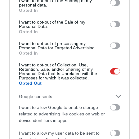
not limited to your visit or usage behaviour. You may click to
I want to opt-out of the Sharing of my
personal data.
grant or deny consent to Google and its third-party tags to
Opted In
use your data for below specified purposes in below Google
consent section.
I want to opt-out of the Sale of my
Personal Data.
Opted In
2026.08.06.
Horváth Zsolt
I want to opt-out of processing my
Personal Data for Targeted Advertising.
A polgármester a szolnoki cégekhez fordult: több
Opted In
száz elbocsátott dolgozón segítene
Munkalehetőséget kér a térség vállalkozásaitól Szolnok
I want to opt-out of Collection, Use,
Retention, Sale, and/or Sharing of my
polgármestere. A tószegi kerékpárgyár bezárása után
Personal Data that Is Unrelated with the
Purposes for which it was collected.
közzétett felhívásának célja, hogy...
Opted Out
Szolnok
Google consents
I want to allow Google to enable storage
related to advertising like cookies on web or
device identifiers in apps.
I want to allow my user data to be sent to