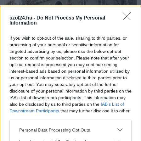
szol24.hu -
Do Not Process My Personal
Information
2026.08.06.
Horváth Zsolt
If you wish to opt-out of the sale, sharing to third parties, or
A zárkában rosszul lett, elájult – ilyen
processing of your personal or sensitive information for
körülményekről számoltak be a szolnoki börtönből
targeted advertising by us, please use the below opt-out
section to confirm your selection. Please note that after your
Az ország több büntetés-végrehajtási intézetéből is hasonló
opt-out request is processed you may continue seeing
panaszok érkeztek a napokban, miután energiatakarékossági
interest-based ads based on personal information utilized by
intézkedéseket vezettek be...
us or personal information disclosed to third parties prior to
Szolnok
your opt-out. You may separately opt-out of the further
disclosure of your personal information by third parties on the
IAB’s list of downstream participants. This information may
also be disclosed by us to third parties on the
IAB’s List of
Downstream Participants
that may further disclose it to other
third parties.
Please note that this website/app uses one or more Google
Personal Data Processing Opt Outs
services and may gather and store information including but