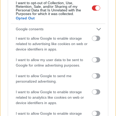
I want to opt-out of Collection, Use,
Retention, Sale, and/or Sharing of my
Personal Data that Is Unrelated with the
Purposes for which it was collected.
Opted Out
Google consents
I want to allow Google to enable storage
related to advertising like cookies on web or
device identifiers in apps.
Hírlevél feliratkozás
I want to allow my user data to be sent to
Google for online advertising purposes.
Adja meg keresztnevét:
Adja
meg e-mail címét:
I want to allow Google to send me
Megismertem és elfogadom a
GDPR-szabályzat
ot
personalized advertising.
I want to allow Google to enable storage
related to analytics like cookies on web or
Nem szeretne lemaradni semmiről? Csak egy kattintás, és hírlevelünk a
device identifiers in apps.
legfrissebb információkkal és exkluzív tartalmakkal hétről hétre
postaládájába érkezik!
I want to allow Google to enable storage