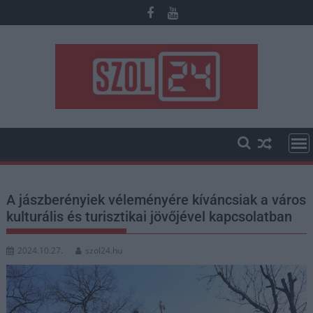
Skip
to
content
A jászberényiek véleményére kíváncsiak a város
kulturális és turisztikai jövőjével kapcsolatban
2024.10.27.
szol24.hu