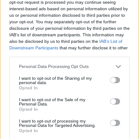
opt-out request is processed you may continue seeing
interest-based ads based on personal information utilized by
us or personal information disclosed to third parties prior to
your opt-out. You may separately opt-out of the further
disclosure of your personal information by third parties on the
IAB’s list of downstream participants. This information may
2026.08.06.
Fazekas Adrián
also be disclosed by us to third parties on the
IAB’s List of
A Szolnok megyei gazdák nagyon nem akarták a
Downstream Participants
that may further disclose it to other
JÉGER további üzemeltetését
third parties.
Ahogy korábban már írtunk róla, megyei szinten
Please note that this website/app uses one or more Google
alkalmazkodik a gazdálkodók döntéséhez az
Personal Data Processing Opt Outs
services and may gather and store information including but
Agrárminisztérium és a Nemzeti...
not limited to your visit or usage behaviour. You may click to
I want to opt-out of the Sharing of my
personal data.
JNSZ megyei hírek
grant or deny consent to Google and its third-party tags to
Opted In
use your data for below specified purposes in below Google
consent section.
I want to opt-out of the Sale of my
Personal Data.
Opted In
I want to opt-out of processing my
Personal Data for Targeted Advertising.
Opted In