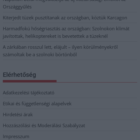
Országgyűlés
Kiterjedt tüzek pusztítanak az országban, köztük Karcagon
Harmadfokú hőségriasztás az országban: Szolnokon klímát
javítottak, helikoptereket is bevetettek a tüzeknél
A zárkában rosszul lett, elájult – ilyen körülményekről
számoltak be a szolnoki börtönből
Elérhetőség
Adatkezelési tájékoztató
Etikai és függetlenségi alapelvek
Hirdetési árak
Hozzászólási és Moderálási Szabályzat
Impresszum