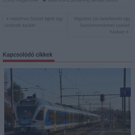
JNSZ megyei hírek
budai lóránt
Jászberény
kérdőív
kultúra
Bejegyzés
Hatalmas füsttel égett egy
Végzetes tűz keletkezett egy
navigáció
szolnoki épület
kunszentmártoni családi
házban
Kapcsolódó cikkek