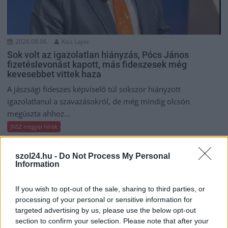
2026.08.06.
Kiss Lajos
Sok volt az igazolatlan hiányzás, Pócs János
fizetéslevonást kapott, más fideszesek még
kevesebbet vittek haza
A jászsági fideszes képviselő túl sokszor hiányzott
igazolatlanul a szavazásokról, de még mindig olcsón
megúszta ahhoz...
JNSZ megyei hírek
szol24.hu -
Do Not Process My Personal
Information
If you wish to opt-out of the sale, sharing to third parties, or
processing of your personal or sensitive information for
targeted advertising by us, please use the below opt-out
section to confirm your selection. Please note that after your