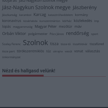
időjárás
Jász-Nagykun-Szolnok megye
Jász-Nagykun Szolnok megye
Jászberény
Karcag
kormány
Jászkunság
karambol
katasztrófavédelem
közlekedés
koronavírus
kórház
kosárlabda
kunszentmárton
lmp
Magyar Péter
máv
lopás
mezőtúr
magyarország
rendőrség
Orbán Viktor
polgármester
Pócs János
sport
Szolnok
tisza
tiszafüred
Szalay Ferenc
tisza-tó
tiszaföldvár
törökszentmiklós
vonat
választás
tűz
tisza part
vasút
ukrajna
önkormányzat
Nézd és hallgasd velünk!