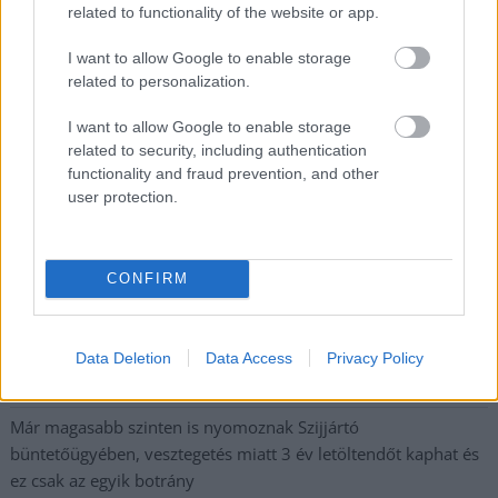
related to functionality of the website or app.
I want to allow Google to enable storage
A SZOL24 legfrissebb 24 cikke
related to personalization.
A Tisza Párt Dr. Baka Andrást jelöli köztársasági elnöknek
I want to allow Google to enable storage
related to security, including authentication
Óriási, több mint két méteres harcsát fogott a Tiszán a 13 éves
functionality and fraud prevention, and other
fiú (VIDEÓVAL)
user protection.
Hétfőn kezdik, csütörtökön végeznek – lezárás miatt
fennakadásokra és pótlóbuszos közlekedésre számítsunk az
CONFIRM
egyik Jász-Nagykun-Szolnok megyei vasútvonalon
Visszaszámlálás indul: -1, 0, Sziget!
Data Deletion
Data Access
Privacy Policy
Magyarország jobban látszik közelről – heti médiaszemle a
független helyi sajtóból
Már magasabb szinten is nyomoznak Szijjártó
büntetőügyében, vesztegetés miatt 3 év letöltendőt kaphat és
ez csak az egyik botrány