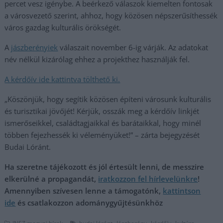
percet vesz igénybe. A beérkező válaszok kiemelten fontosak
a városvezető szerint, ahhoz, hogy közösen népszerűsíthessék
város gazdag kulturális örökségét.
A
jászberényiek
válaszait november 6-ig várják. Az adatokat
név nélkül kizárólag ehhez a projekthez használják fel.
A kérdőív ide kattintva tölthető ki.
„Köszönjük, hogy segítik közösen építeni városunk kulturális
és turisztikai jövőjét! Kérjük, osszák meg a kérdőív linkjét
ismerőseikkel, családtagjaikkal és barátaikkal, hogy minél
többen fejezhessék ki véleményüket!” – zárta bejegyzését
Budai Lóránt.
Ha szeretne tájékozott és jól értesült lenni, de messzire
elkerülné a propagandát,
iratkozzon fel hírlevelünkre
!
Amennyiben szívesen lenne a támogatónk,
kattintson
ide
és csatlakozzon adománygyűjtésünkhöz
,
,
,