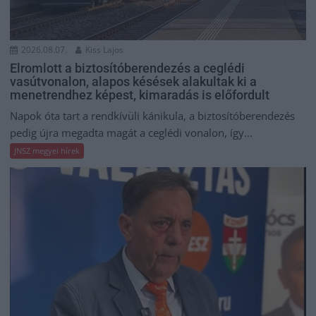
2026.08.07.
Kiss Lajos
Elromlott a biztosítóberendezés a ceglédi
vasútvonalon, alapos késések alakultak ki a
menetrendhez képest, kimaradás is előfordult
Napok óta tart a rendkívüli kánikula, a biztosítóberendezés
pedig újra megadta magát a ceglédi vonalon, így...
JNSZ megyei hírek