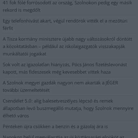
41 fok fölé forrósodott az ország, Szolnokon pedig egy másik
rekord is megdőlt
Egy telefonhívást akart, végül rendőrök vitték el a mezőtúri
férfit
A Tisza kormány minisztere újabb nagy változásokról döntött
a közoktatásban – például az iskolaigazgatók visszakapják
munkáltatói jogaikat
Sok volt az igazolatlan hiányzás, Pócs János fizetéslevonást
kapott, más fideszesek még kevesebbet vittek haza
A Szolnok megyei gazdák nagyon nem akarták a JÉGER
további üzemeltetését
Csendélet 5.0: alig balesetveszélyes lépcső és remek
állapotban levő buszmegálló mutatja, hogy Szolnok mennyire
élhető város
Pénteken újra csökken a benzin és a gázolaj ára is
Napokon belül megválasztja az új köztársasági elnököt az