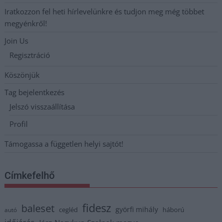
Iratkozzon fel heti hírlevelünkre és tudjon meg még többet
megyénkről!
Join Us
Regisztráció
Köszönjük
Tag bejelentkezés
Jelszó visszaállítása
Profil
Támogassa a független helyi sajtót!
Címkefelhő
fidesz
baleset
györfi mihály
cegléd
háború
autó