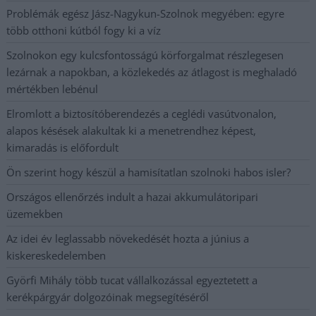
Problémák egész Jász-Nagykun-Szolnok megyében: egyre
több otthoni kútból fogy ki a víz
Szolnokon egy kulcsfontosságú körforgalmat részlegesen
lezárnak a napokban, a közlekedés az átlagost is meghaladó
mértékben lebénul
Elromlott a biztosítóberendezés a ceglédi vasútvonalon,
alapos késések alakultak ki a menetrendhez képest,
kimaradás is előfordult
Ön szerint hogy készül a hamisítatlan szolnoki habos isler?
Országos ellenőrzés indult a hazai akkumulátoripari
üzemekben
Az idei év leglassabb növekedését hozta a június a
kiskereskedelemben
Györfi Mihály több tucat vállalkozással egyeztetett a
kerékpárgyár dolgozóinak megsegítéséről