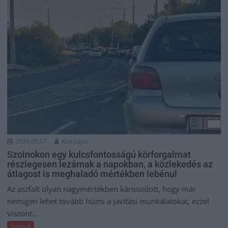
2026.08.07.
Kiss Lajos
Szolnokon egy kulcsfontosságú körforgalmat
részlegesen lezárnak a napokban, a közlekedés az
átlagost is meghaladó mértékben lebénul
Az aszfalt olyan nagymértékben károsodott, hogy már
nemigen lehet tovább húzni a javítási munkálatokat, ezzel
viszont...
Szolnok