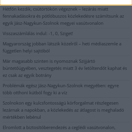
Hétfőn kezdik, csütörtökön végeznek – lezárás miatt
fennakadásokra és pótlóbuszos közlekedésre számítsunk az
egyik Jász-Nagykun-Szolnok megyei vasútvonalon
Visszaszámlálás indul: -1, 0, Sziget!
Magyarország jobban látszik közelről – heti médiaszemle a
független helyi sajtóból
Már magasabb szinten is nyomoznak Szijjártó
büntetőügyében, vesztegetés miatt 3 év letöltendőt kaphat és
ez csak az egyik botrány
Problémák egész Jász-Nagykun-Szolnok megyében: egyre
több otthoni kútból fogy ki a víz
Szolnokon egy kulcsfontosságú körforgalmat részlegesen
lezárnak a napokban, a közlekedés az átlagost is meghaladó
mértékben lebénul
Elromlott a biztosítóberendezés a ceglédi vasútvonalon,