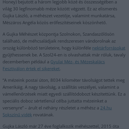
Honey) bejutott a három legjobb közé és összességében a
világ 30 legfinomabb méze között végzett. Ez az elismerés
Gujka László, a méhészet vezetője, valamint munkatársa,
Mészáros Angéla közös erőfeszítéseinek köszönhető.
A Gujka Méhészet központja Szolnokon, Szandaszőlősön
található, de méhcsaládjaik rendszeresen vándorolnak az
ország különböző területeire, hogy különféle
nektárforrásokat
gyűjthessenek be. A Szol24-en is olvashattak már róluk, tavaly
decemberben például a
Gyulai Méz- és Mézeskalács
Fesztiválon értek el sikereket
.
“A mézeink postai úton, 8034 kilométer távolságot tettek meg
Amerikáig. A nagy távolság, a szállítás veszélyei, valamint a
vámellenőrzések miatt egyedi szállítódobozt készítettünk. Ez a
speciális doboz sértetlenül célba juttatta mézeinket a
versenyre” – árult el néhány részletet a méhész a
24.hu
Sokszínű vidék
rovatának.
Gujka László már 27 éve foglalkozik méhészettel, 2015 óta