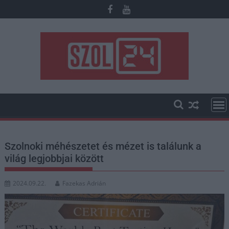
Skip
to
content
Szolnoki méhészetet és mézet is találunk a
világ legjobbjai között
2024.09.22.
Fazekas Adrián