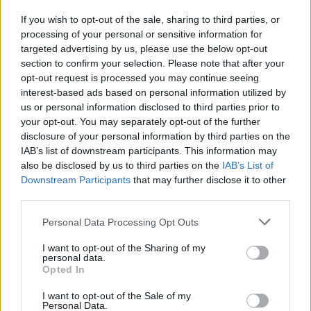
Szolnok
If you wish to opt-out of the sale, sharing to third parties, or
processing of your personal or sensitive information for
targeted advertising by us, please use the below opt-out
section to confirm your selection. Please note that after your
opt-out request is processed you may continue seeing
interest-based ads based on personal information utilized by
us or personal information disclosed to third parties prior to
your opt-out. You may separately opt-out of the further
disclosure of your personal information by third parties on the
IAB’s list of downstream participants. This information may
also be disclosed by us to third parties on the
IAB’s List of
Downstream Participants
that may further disclose it to other
third parties.
Please note that this website/app uses one or more Google
Personal Data Processing Opt Outs
2026.08.07.
Horváth Zsolt
services and may gather and store information including but
Györfi Mihály több tucat vállalkozással egyeztetett
not limited to your visit or usage behaviour. You may click to
I want to opt-out of the Sharing of my
personal data.
a kerékpárgyár dolgozóinak megsegítéséről
grant or deny consent to Google and its third-party tags to
Opted In
use your data for below specified purposes in below Google
Rövid idő alatt számos vállalkozás jelezte, hogy segítene
consent section.
azoknak a munkavállalóknak, akik a tószegi kerékpárgyár
I want to opt-out of the Sale of my
Personal Data.