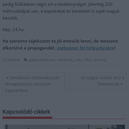
pedig főállásban végzi ezt a tevékenységet. Jelenleg 200
méhcsaládjuk van, a kaptárakat és kereteket is saját maguk
készítik.
Kép: 24.hu
Ha szeretne tájékozott és jól értesült lenni, de messzire
elkerülné a propagandát,
iratkozzon fel hírlevelünkre
!
,
,
,
,
Szolnok
gujka méhészet
méhészet
méz
USA
verseny
Bejegyzés
Rendkívüli önkormányzati
Országos leállás lesz a
navigáció
támogatásban részesült
Telekomnál
Zagyvarékas
Kapcsolódó cikkek