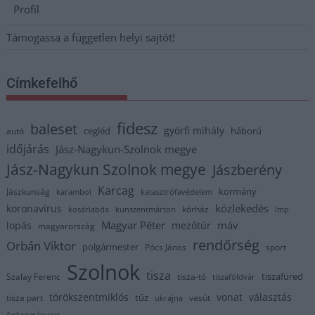
Profil
Támogassa a független helyi sajtót!
Címkefelhő
fidesz
baleset
györfi mihály
cegléd
háború
autó
időjárás
Jász-Nagykun-Szolnok megye
Jász-Nagykun Szolnok megye
Jászberény
Karcag
kormány
Jászkunság
karambol
katasztrófavédelem
közlekedés
koronavírus
kórház
kosárlabda
kunszentmárton
lmp
Magyar Péter
máv
lopás
mezőtúr
magyarország
rendőrség
Orbán Viktor
polgármester
Pócs János
sport
Szolnok
tisza
tiszafüred
Szalay Ferenc
tisza-tó
tiszaföldvár
törökszentmiklós
vonat
választás
tűz
tisza part
vasút
ukrajna