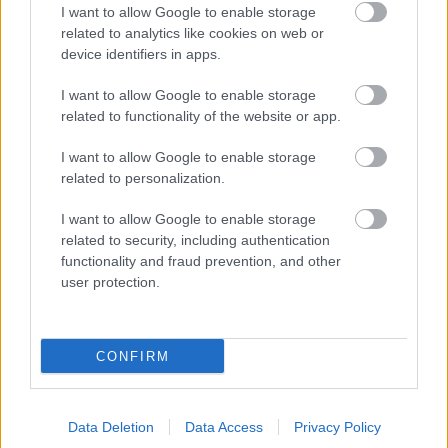
I want to allow Google to enable storage
Adja meg keresztnevét:
Adja
related to analytics like cookies on web or
meg e-mail címét:
device identifiers in apps.
Megismertem és elfogadom a
GDPR-szabályzat
ot
I want to allow Google to enable storage
related to functionality of the website or app.
Nem szeretne lemaradni semmiről? Csak egy kattintás, és hírlevelünk a
I want to allow Google to enable storage
legfrissebb információkkal és exkluzív tartalmakkal hétről hétre
related to personalization.
postaládájába érkezik!
I want to allow Google to enable storage
related to security, including authentication
functionality and fraud prevention, and other
A SZOL24 legfrissebb 24 cikke
user protection.
Drágább lett Magyarország, de vajon jobb is? – kemény kritika
a hazai turizmusról
CONFIRM
A Tisza Párt Dr. Baka Andrást jelöli köztársasági elnöknek
Óriási, több mint két méteres harcsát fogott a Tiszán a 13 éves
Data Deletion
Data Access
Privacy Policy
fiú (VIDEÓVAL)