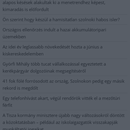
alapos késések alakultak ki a menetrendhez képest,
kimaradás is előfordult
Ön szerint hogy készül a hamisítatlan szolnoki habos isler?
Országos ellenőrzés indult a hazai akkumulátoripari
üzemekben
Az idei év leglassabb növekedését hozta a június a
kiskereskedelemben
Györfi Mihály több tucat vállalkozással egyeztetett a
kerékpárgyár dolgozóinak megsegítéséről
41 fok fölé forrósodott az ország, Szolnokon pedig egy másik
rekord is megdőlt
Egy telefonhívást akart, végül rendőrök vitték el a mezőtúri
férfit
A Tisza kormány minisztere újabb nagy változásokról döntött
a közoktatásban – például az iskolaigazgatók visszakapják
munkáltatói jogaikat