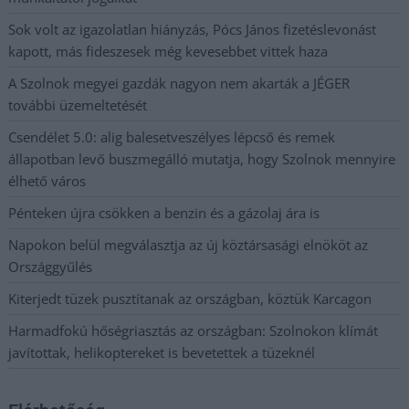
Sok volt az igazolatlan hiányzás, Pócs János fizetéslevonást
kapott, más fideszesek még kevesebbet vittek haza
A Szolnok megyei gazdák nagyon nem akarták a JÉGER
további üzemeltetését
Csendélet 5.0: alig balesetveszélyes lépcső és remek
állapotban levő buszmegálló mutatja, hogy Szolnok mennyire
élhető város
Pénteken újra csökken a benzin és a gázolaj ára is
Napokon belül megválasztja az új köztársasági elnököt az
Országgyűlés
Kiterjedt tüzek pusztítanak az országban, köztük Karcagon
Harmadfokú hőségriasztás az országban: Szolnokon klímát
javítottak, helikoptereket is bevetettek a tüzeknél