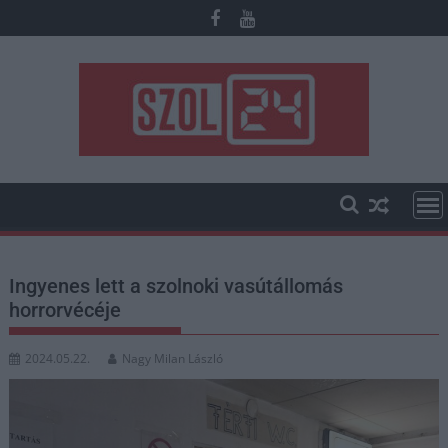
Skip
to
content
Ingyenes lett a szolnoki vasútállomás
horrorvécéje
2024.05.22.
Nagy Milan László