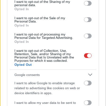
not limited to your visit or usage behaviour. You may click to
I want to opt-out of the Sharing of my
personal data.
grant or deny consent to Google and its third-party tags to
Opted In
use your data for below specified purposes in below Google
consent section.
I want to opt-out of the Sale of my
Personal Data.
Opted In
2026.08.06.
Horváth Zsolt
A polgármester a szolnoki cégekhez fordult: több
I want to opt-out of processing my
Personal Data for Targeted Advertising.
száz elbocsátott dolgozón segítene
Opted In
Munkalehetőséget kér a térség vállalkozásaitól Szolnok
I want to opt-out of Collection, Use,
polgármestere. A tószegi kerékpárgyár bezárása után
Retention, Sale, and/or Sharing of my
közzétett felhívásának célja, hogy...
Personal Data that Is Unrelated with the
Purposes for which it was collected.
Szolnok
Opted Out
Google consents
I want to allow Google to enable storage
related to advertising like cookies on web or
device identifiers in apps.
I want to allow my user data to be sent to