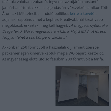
találtuk; valóban szabad és ingyenes az átjárás mostantól.
Januárban írtunk cikket a legendás árnyékszékről, amikor Tóth
Áron, az LMP színeiben induló politikus
kérte a követőit
,
adjanak frappáns címet a képhez. Kreatívabbnál kreatívabb
megoldások érkeztek, meg kell hagyni: „
A megye árnyékszéke,
Drága fertő, Előre megyünk, nem hátra. Hajrá MÁV, A fűrész,
Hogyan lehet a szarból pénz csinálni.”
Akkoriban 250 forint volt a használati díj, amiért cserébe
patikamérlegen kimérve kaptuk meg a WC-papírt, kéztörlőt.
Az ingyenesség előtti utolsó fázisban 200 forint volt a tarifa.