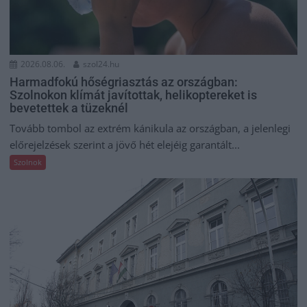
2026.08.06.
szol24.hu
Harmadfokú hőségriasztás az országban:
Szolnokon klímát javítottak, helikoptereket is
bevetettek a tüzeknél
Tovább tombol az extrém kánikula az országban, a jelenlegi
előrejelzések szerint a jövő hét elejéig garantált...
Szolnok