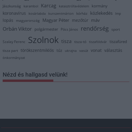
Karcag
kormány
Jászkunság
karambol
katasztrófavédelem
közlekedés
koronavírus
kórház
kosárlabda
kunszentmárton
lmp
Magyar Péter
máv
lopás
mezőtúr
magyarország
rendőrség
Orbán Viktor
polgármester
Pócs János
sport
Szolnok
tisza
tiszafüred
Szalay Ferenc
tisza-tó
tiszaföldvár
törökszentmiklós
vonat
választás
tűz
tisza part
vasút
ukrajna
önkormányzat
Nézd és hallgasd velünk!