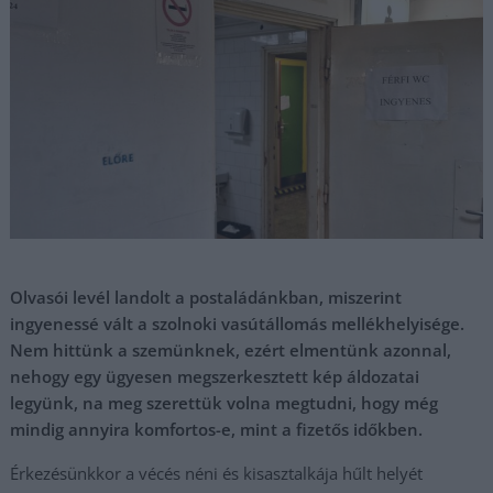
Olvasói levél landolt a postaládánkban, miszerint
ingyenessé vált a szolnoki vasútállomás mellékhelyisége.
Nem hittünk a szemünknek, ezért elmentünk azonnal,
nehogy egy ügyesen megszerkesztett kép áldozatai
legyünk, na meg szerettük volna megtudni, hogy még
mindig annyira komfortos-e, mint a fizetős időkben.
Érkezésünkkor a vécés néni és kisasztalkája hűlt helyét