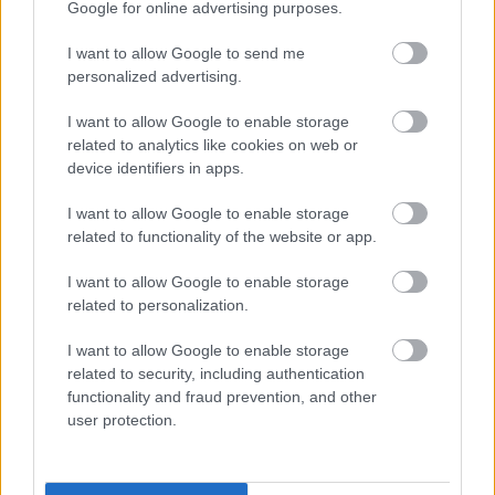
Google for online advertising purposes.
I want to allow Google to send me
personalized advertising.
I want to allow Google to enable storage
related to analytics like cookies on web or
device identifiers in apps.
I want to allow Google to enable storage
related to functionality of the website or app.
Hírlevél feliratkozás
I want to allow Google to enable storage
Adja meg keresztnevét:
Adja
related to personalization.
meg e-mail címét:
Megismertem és elfogadom a
GDPR-szabályzat
ot
I want to allow Google to enable storage
related to security, including authentication
functionality and fraud prevention, and other
user protection.
Nem szeretne lemaradni semmiről? Csak egy kattintás, és hírlevelünk a
legfrissebb információkkal és exkluzív tartalmakkal hétről hétre
postaládájába érkezik!