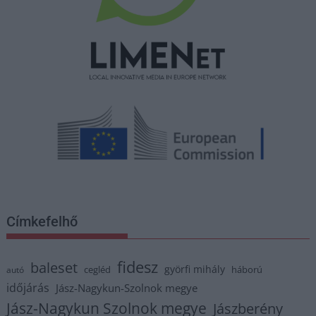
Címkefelhő
fidesz
baleset
györfi mihály
cegléd
háború
autó
időjárás
Jász-Nagykun-Szolnok megye
Jász-Nagykun Szolnok megye
Jászberény