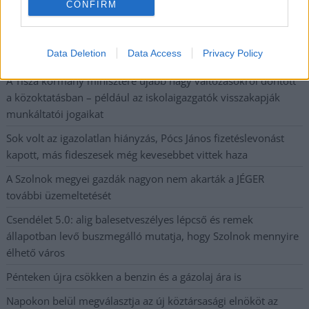
CONFIRM
A SZOL24 legfrissebb 24 cikke
Data Deletion
Data Access
Privacy Policy
A Tisza kormány minisztere újabb nagy változásokról döntött
a közoktatásban – például az iskolaigazgatók visszakapják
munkáltatói jogaikat
Sok volt az igazolatlan hiányzás, Pócs János fizetéslevonást
kapott, más fideszesek még kevesebbet vittek haza
A Szolnok megyei gazdák nagyon nem akarták a JÉGER
további üzemeltetését
Csendélet 5.0: alig balesetveszélyes lépcső és remek
állapotban levő buszmegálló mutatja, hogy Szolnok mennyire
élhető város
Pénteken újra csökken a benzin és a gázolaj ára is
Napokon belül megválasztja az új köztársasági elnököt az