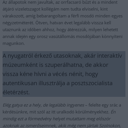
Az állapotok nem javultak, az orrfacsaró bűzt és a mindent
átjáró vizeletszagot kollégám nem tudta elviselni, kint
várakozott, amíg bebarangoltam a férfi mosdó minden egyes
négyzetméterét. Ötven, hatvan évet legalább vissza kell
utaznunk az időben ahhoz, hogy átérezzük, milyen lehetett
annak idején egy orosz vasútállomás mosdójában könnyíteni
magunkon.
A nyugatról érkező utasoknak, akár interaktív
múzeumként is szuperálhatna, de akkor
vissza kéne hívni a vécés nénit, hogy
autentikusan illusztrálja a posztszocialista
életérzést.
Elég gatya ez a hely, de legalább ingyenes
– felelte egy srác a
kérdésünkre, mit szól az itt uralkodó körülményekhez.
Én
mindig ezt a förmedvény helyet mutattam meg először
azoknak az ismerőseimnek, akik még nem jártak Szolnokon,