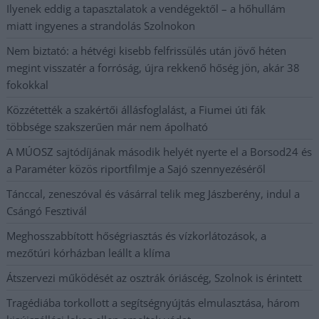
Ilyenek eddig a tapasztalatok a vendégektől – a hőhullám
miatt ingyenes a strandolás Szolnokon
Nem biztató: a hétvégi kisebb felfrissülés után jövő héten
megint visszatér a forróság, újra rekkenő hőség jön, akár 38
fokokkal
Közzétették a szakértői állásfoglalást, a Fiumei úti fák
többsége szakszerűen már nem ápolható
A MÚOSZ sajtódíjának második helyét nyerte el a Borsod24 és
a Paraméter közös riportfilmje a Sajó szennyezéséről
Tánccal, zeneszóval és vásárral telik meg Jászberény, indul a
Csángó Fesztivál
Meghosszabbított hőségriasztás és vízkorlátozások, a
mezőtúri kórházban leállt a klíma
Átszervezi működését az osztrák óriáscég, Szolnok is érintett
Tragédiába torkollott a segítségnyújtás elmulasztása, három