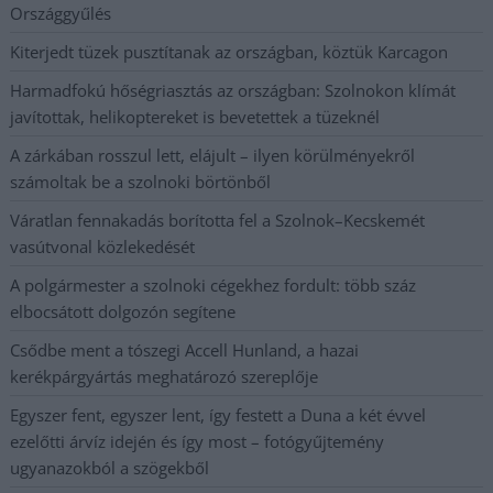
Országgyűlés
Kiterjedt tüzek pusztítanak az országban, köztük Karcagon
Harmadfokú hőségriasztás az országban: Szolnokon klímát
javítottak, helikoptereket is bevetettek a tüzeknél
A zárkában rosszul lett, elájult – ilyen körülményekről
számoltak be a szolnoki börtönből
Váratlan fennakadás borította fel a Szolnok–Kecskemét
vasútvonal közlekedését
A polgármester a szolnoki cégekhez fordult: több száz
elbocsátott dolgozón segítene
Csődbe ment a tószegi Accell Hunland, a hazai
kerékpárgyártás meghatározó szereplője
Egyszer fent, egyszer lent, így festett a Duna a két évvel
ezelőtti árvíz idején és így most – fotógyűjtemény
ugyanazokból a szögekből