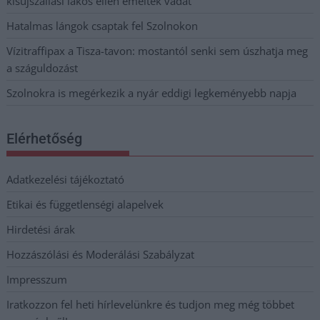
kisújszállási lakos ellen emeltek vádat
Hatalmas lángok csaptak fel Szolnokon
Vízitraffipax a Tisza-tavon: mostantól senki sem úszhatja meg
a száguldozást
Szolnokra is megérkezik a nyár eddigi legkeményebb napja
Elérhetőség
Adatkezelési tájékoztató
Etikai és függetlenségi alapelvek
Hirdetési árak
Hozzászólási és Moderálási Szabályzat
Impresszum
Iratkozzon fel heti hírlevelünkre és tudjon meg még többet