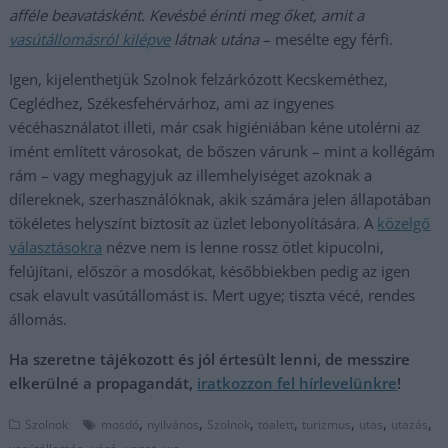
afféle beavatásként. Kevésbé érinti meg őket, amit a
vasútállomásról kilépve
látnak
utána
– mesélte egy férfi.
Igen, kijelenthetjük Szolnok felzárkózott Kecskeméthez,
Ceglédhez, Székesfehérvárhoz, ami az ingyenes
vécéhasználatot illeti, már csak higiéniában kéne utolérni az
imént említett városokat, de bőszen várunk – mint a kollégám
rám – vagy meghagyjuk az illemhelyiséget azoknak a
dílereknek, szerhasználóknak, akik számára jelen állapotában
tökéletes helyszínt biztosít az üzlet lebonyolítására. A
közelgő
választásokra
nézve nem is lenne rossz ötlet kipucolni,
felújítani, először a mosdókat, későbbiekben pedig az igen
csak elavult vasútállomást is. Mert ugye; tiszta vécé, rendes
állomás.
Ha szeretne tájékozott és jól értesült lenni, de messzire
elkerülné a propagandát,
iratkozzon fel hírlevelünkre
!
,
,
,
,
,
,
,
Szolnok
mosdó
nyilvános
Szolnok
toalett
turizmus
utas
utazás
,
,
,