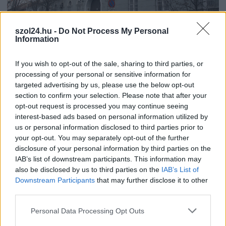
szol24.hu -
Do Not Process My Personal
Information
2026.08.06.
Horváth Zsolt
If you wish to opt-out of the sale, sharing to third parties, or
A zárkában rosszul lett, elájult – ilyen
processing of your personal or sensitive information for
körülményekről számoltak be a szolnoki börtönből
targeted advertising by us, please use the below opt-out
Az ország több büntetés-végrehajtási intézetéből is hasonló
section to confirm your selection. Please note that after your
panaszok érkeztek a napokban, miután energiatakarékossági
opt-out request is processed you may continue seeing
intézkedéseket vezettek be...
interest-based ads based on personal information utilized by
us or personal information disclosed to third parties prior to
Szolnok
your opt-out. You may separately opt-out of the further
disclosure of your personal information by third parties on the
IAB’s list of downstream participants. This information may
also be disclosed by us to third parties on the
IAB’s List of
Downstream Participants
that may further disclose it to other
third parties.
Please note that this website/app uses one or more Google
Personal Data Processing Opt Outs
services and may gather and store information including but