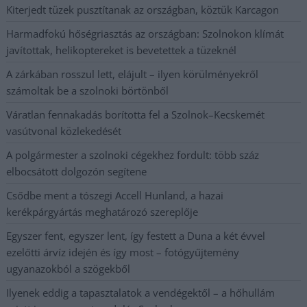
Kiterjedt tüzek pusztítanak az országban, köztük Karcagon
Harmadfokú hőségriasztás az országban: Szolnokon klímát
javítottak, helikoptereket is bevetettek a tüzeknél
A zárkában rosszul lett, elájult – ilyen körülményekről
számoltak be a szolnoki börtönből
Váratlan fennakadás borította fel a Szolnok–Kecskemét
vasútvonal közlekedését
A polgármester a szolnoki cégekhez fordult: több száz
elbocsátott dolgozón segítene
Csődbe ment a tószegi Accell Hunland, a hazai
kerékpárgyártás meghatározó szereplője
Egyszer fent, egyszer lent, így festett a Duna a két évvel
ezelőtti árvíz idején és így most – fotógyűjtemény
ugyanazokból a szögekből
Ilyenek eddig a tapasztalatok a vendégektől – a hőhullám