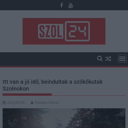
Skip
to
content
Itt van a jó idő, beindultak a szökőkutak
Szolnokon
2024.05.06.
Fazekas Adrián