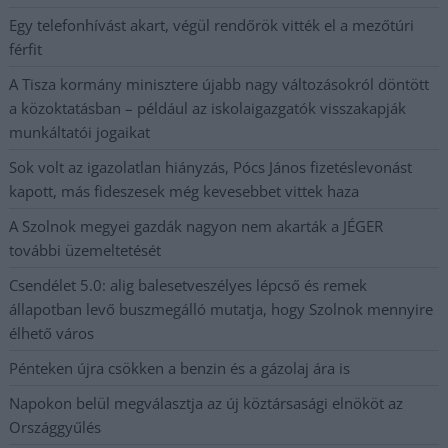
Egy telefonhívást akart, végül rendőrök vitték el a mezőtúri
férfit
A Tisza kormány minisztere újabb nagy változásokról döntött
a közoktatásban – például az iskolaigazgatók visszakapják
munkáltatói jogaikat
Sok volt az igazolatlan hiányzás, Pócs János fizetéslevonást
kapott, más fideszesek még kevesebbet vittek haza
A Szolnok megyei gazdák nagyon nem akarták a JÉGER
további üzemeltetését
Csendélet 5.0: alig balesetveszélyes lépcső és remek
állapotban levő buszmegálló mutatja, hogy Szolnok mennyire
élhető város
Pénteken újra csökken a benzin és a gázolaj ára is
Napokon belül megválasztja az új köztársasági elnököt az
Országgyűlés