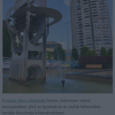
A
hőség elleni védekezés
fontos, különösen városi
környezetben, ahol az épületek és az aszfalt felhevülése
tovább fokozhatja a hőmérsékletet.