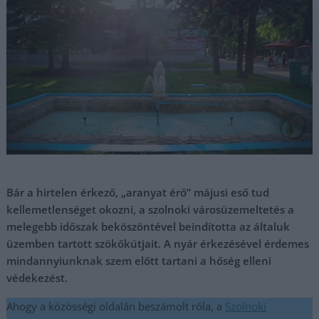
Bár a hirtelen érkező, „aranyat érő” májusi eső tud
kellemetlenséget okozni, a szolnoki városüzemeltetés a
melegebb időszak beköszöntével beindította az általuk
üzemben tartott szökőkútjait. A nyár érkezésével érdemes
mindannyiunknak szem előtt tartani a hőség elleni
védekezést.
Ahogy a közösségi oldalán beszámolt róla, a
Szolnoki