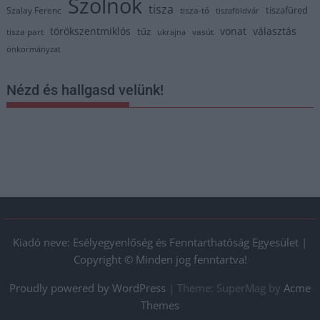
Szolnok
tisza
tiszafüred
Szalay Ferenc
tisza-tó
tiszaföldvár
törökszentmiklós
vonat
választás
tűz
tisza part
vasút
ukrajna
önkormányzat
Nézd és hallgasd velünk!
Kiadó neve: Esélyegyenlőség és Fenntarthatóság Egyesület |
Copyright © Minden jog fenntartva!
Proudly powered by WordPress
|
Theme: SuperMag by
Acme
Themes