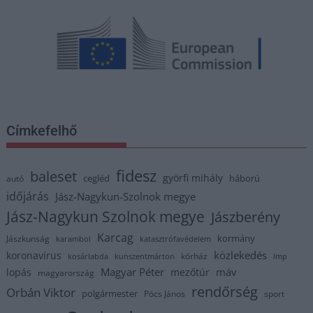
Címkefelhő
fidesz
baleset
györfi mihály
cegléd
háború
autó
időjárás
Jász-Nagykun-Szolnok megye
Jász-Nagykun Szolnok megye
Jászberény
Karcag
kormány
Jászkunság
karambol
katasztrófavédelem
közlekedés
koronavírus
kórház
kosárlabda
kunszentmárton
lmp
Magyar Péter
máv
lopás
mezőtúr
magyarország
rendőrség
Orbán Viktor
polgármester
Pócs János
sport