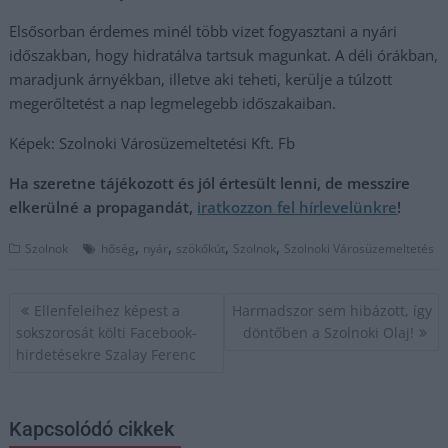
Elsősorban érdemes minél több vizet fogyasztani a nyári
időszakban, hogy hidratálva tartsuk magunkat. A déli órákban,
maradjunk árnyékban, illetve aki teheti, kerülje a túlzott
megerőltetést a nap legmelegebb időszakaiban.
Képek: Szolnoki Városüzemeltetési Kft. Fb
Ha szeretne tájékozott és jól értesült lenni, de messzire
elkerülné a propagandát,
iratkozzon fel hírlevelünkre
!
,
,
,
,
Szolnok
hőség
nyár
szökőkút
Szolnok
Szolnoki Városüzemeltetés
Bejegyzés
Ellenfeleihez képest a
Harmadszor sem hibázott, így
navigáció
sokszorosát költi Facebook-
döntőben a Szolnoki Olaj!
hirdetésekre Szalay Ferenc
Kapcsolódó cikkek