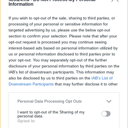
születtek, amelyek átírták...
Information
Szolnok
If you wish to opt-out of the sale, sharing to third parties, or
processing of your personal or sensitive information for
targeted advertising by us, please use the below opt-out
section to confirm your selection. Please note that after your
opt-out request is processed you may continue seeing
interest-based ads based on personal information utilized by
us or personal information disclosed to third parties prior to
your opt-out. You may separately opt-out of the further
disclosure of your personal information by third parties on the
IAB’s list of downstream participants. This information may
also be disclosed by us to third parties on the
IAB’s List of
Downstream Participants
that may further disclose it to other
third parties.
Please note that this website/app uses one or more Google
2026.08.06.
Kiss Lajos
Personal Data Processing Opt Outs
services and may gather and store information including but
Csendélet 5.0: alig balesetveszélyes lépcső és
not limited to your visit or usage behaviour. You may click to
I want to opt-out of the Sharing of my
remek állapotban levő buszmegálló mutatja, hogy
personal data.
Szolnok mennyire élhető város
grant or deny consent to Google and its third-party tags to
Opted In
use your data for below specified purposes in below Google
Ha csak ezeket a képeket látnánk, azt gondolnánk, hogy az