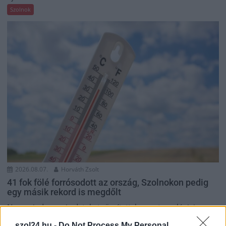
Szolnok
2026.08.07.
Horváth Zsolt
41 fok fölé forrósodott az ország, Szolnokon pedig
egy másik rekord is megdőlt
Nem mindennapi adatokat rögzítettek a meteorológiai
állomások csütörtökön: több településen is olyan értékek
szol24.hu -
Do Not Process My Personal