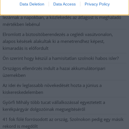
ez csak az egyik botrány
Data Deletion
Data Access
Privacy Policy
Szolnokon egy kulcsfontosságú körforgalmat részlegesen
lezárnak a napokban, a közlekedés az átlagost is meghaladó
mértékben lebénul
Elromlott a biztosítóberendezés a ceglédi vasútvonalon,
alapos késések alakultak ki a menetrendhez képest,
kimaradás is előfordult
Ön szerint hogy készül a hamisítatlan szolnoki habos isler?
Országos ellenőrzés indult a hazai akkumulátoripari
üzemekben
Az idei év leglassabb növekedését hozta a június a
kiskereskedelemben
Györfi Mihály több tucat vállalkozással egyeztetett a
kerékpárgyár dolgozóinak megsegítéséről
41 fok fölé forrósodott az ország, Szolnokon pedig egy másik
rekord is megdőlt