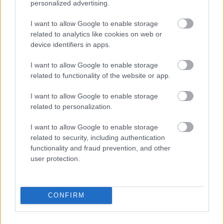
personalized advertising.
Adja meg keresztnevét:
Adja
I want to allow Google to enable storage
meg e-mail címét:
related to analytics like cookies on web or
Megismertem és elfogadom a
GDPR-szabályzat
ot
device identifiers in apps.
I want to allow Google to enable storage
related to functionality of the website or app.
Nem szeretne lemaradni semmiről? Csak egy kattintás, és hírlevelünk a
I want to allow Google to enable storage
legfrissebb információkkal és exkluzív tartalmakkal hétről hétre
related to personalization.
postaládájába érkezik!
I want to allow Google to enable storage
related to security, including authentication
A SZOL24 legfrissebb 24 cikke
functionality and fraud prevention, and other
user protection.
Problémák egész Jász-Nagykun-Szolnok megyében: egyre
több otthoni kútból fogy ki a víz
CONFIRM
Már magasabb szinten is nyomoznak Szijjártó
büntetőügyében, vesztegetés miatt 3 év letöltendőt kaphat és