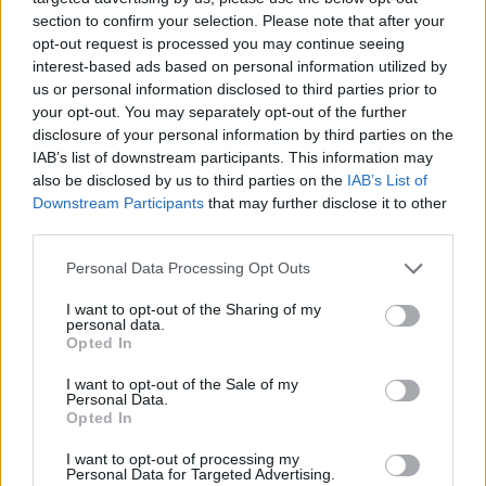
section to confirm your selection. Please note that after your
opt-out request is processed you may continue seeing
interest-based ads based on personal information utilized by
us or personal information disclosed to third parties prior to
your opt-out. You may separately opt-out of the further
disclosure of your personal information by third parties on the
IAB’s list of downstream participants. This information may
also be disclosed by us to third parties on the
IAB’s List of
Downstream Participants
that may further disclose it to other
third parties.
2026.08.05.
szol24.hu
Please note that this website/app uses one or more Google
Personal Data Processing Opt Outs
Tánccal, zeneszóval és vásárral telik meg
services and may gather and store information including but
Jászberény, indul a Csángó Fesztivál
not limited to your visit or usage behaviour. You may click to
I want to opt-out of the Sharing of my
personal data.
Ismét a Kárpát-medencei folklór és a hagyományőrzés
grant or deny consent to Google and its third-party tags to
Opted In
központjává válik Jászberény, ma indul a XXXIV. Csángó
use your data for below specified purposes in below Google
consent section.
Fesztivált....
I want to opt-out of the Sale of my
Personal Data.
JNSZ megyei hírek
Opted In
I want to opt-out of processing my
Personal Data for Targeted Advertising.