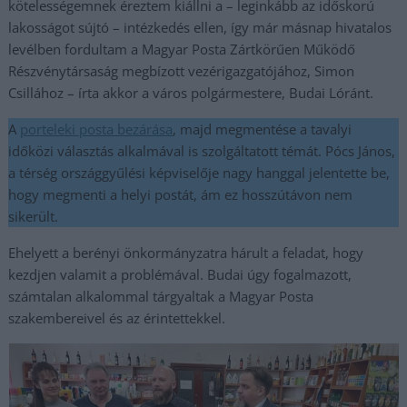
kötelességemnek éreztem kiállni a – leginkább az időskorú
lakosságot sújtó – intézkedés ellen, így már másnap hivatalos
levélben fordultam a Magyar Posta Zártkörűen Működő
Részvénytársaság megbízott vezérigazgatójához, Simon
Csillához – írta akkor a város polgármestere, Budai Lóránt.
A
porteleki posta bezárása
, majd megmentése a tavalyi
időközi választás alkalmával is szolgáltatott témát. Pócs János,
a térség országgyűlési képviselője nagy hanggal jelentette be,
hogy megmenti a helyi postát, ám ez hosszútávon nem
sikerült.
Ehelyett a berényi önkormányzatra hárult a feladat, hogy
kezdjen valamit a problémával. Budai úgy fogalmazott,
számtalan alkalommal tárgyaltak a Magyar Posta
szakembereivel és az érintettekkel.