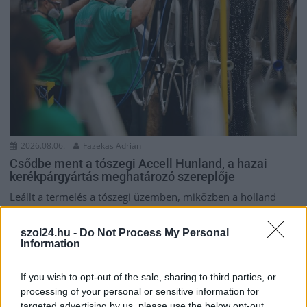
2026.08.06.
Fazekas Adrián
Csődbe ment a tószegi Accell Hunland, a hazai
kerékpárgyártás meghatározó szereplője
Leállt a termelés a tószegi üzemben, miközben a holland
anyavállalat fizetési haladékot kért. Az európai
kerékpáripar...
szol24.hu -
Do Not Process My Personal
Information
JNSZ megyei hírek
If you wish to opt-out of the sale, sharing to third parties, or
processing of your personal or sensitive information for
targeted advertising by us, please use the below opt-out