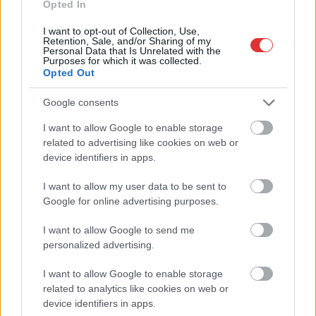
Opted In
I want to opt-out of Collection, Use,
Retention, Sale, and/or Sharing of my
Personal Data that Is Unrelated with the
Purposes for which it was collected.
Opted Out
Google consents
I want to allow Google to enable storage
related to advertising like cookies on web or
device identifiers in apps.
I want to allow my user data to be sent to
Google for online advertising purposes.
Hírlevél feliratkozás
I want to allow Google to send me
personalized advertising.
Adja meg keresztnevét:
Adja
I want to allow Google to enable storage
meg e-mail címét:
related to analytics like cookies on web or
Megismertem és elfogadom a
GDPR-szabályzat
ot
device identifiers in apps.