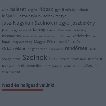
fidesz
baleset
györfi mihály
cegléd
háború
autó
időjárás
Jász-Nagykun-Szolnok megye
Jász-Nagykun Szolnok megye
Jászberény
Karcag
kormány
Jászkunság
karambol
katasztrófavédelem
közlekedés
koronavírus
kórház
kosárlabda
kunszentmárton
lmp
Magyar Péter
máv
lopás
mezőtúr
magyarország
rendőrség
Orbán Viktor
polgármester
Pócs János
sport
Szolnok
tisza
tiszafüred
Szalay Ferenc
tisza-tó
tiszaföldvár
törökszentmiklós
vonat
választás
tűz
tisza part
vasút
ukrajna
önkormányzat
Nézd és hallgasd velünk!