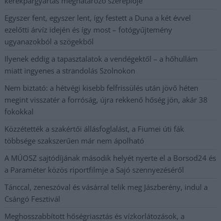
kerékpárgyártás meghatározó szereplője
Egyszer fent, egyszer lent, így festett a Duna a két évvel
ezelőtti árvíz idején és így most – fotógyűjtemény
ugyanazokból a szögekből
Ilyenek eddig a tapasztalatok a vendégektől – a hőhullám
miatt ingyenes a strandolás Szolnokon
Nem biztató: a hétvégi kisebb felfrissülés után jövő héten
megint visszatér a forróság, újra rekkenő hőség jön, akár 38
fokokkal
Közzétették a szakértői állásfoglalást, a Fiumei úti fák
többsége szakszerűen már nem ápolható
A MÚOSZ sajtódíjának második helyét nyerte el a Borsod24 és
a Paraméter közös riportfilmje a Sajó szennyezéséről
Tánccal, zeneszóval és vásárral telik meg Jászberény, indul a
Csángó Fesztivál
Meghosszabbított hőségriasztás és vízkorlátozások, a