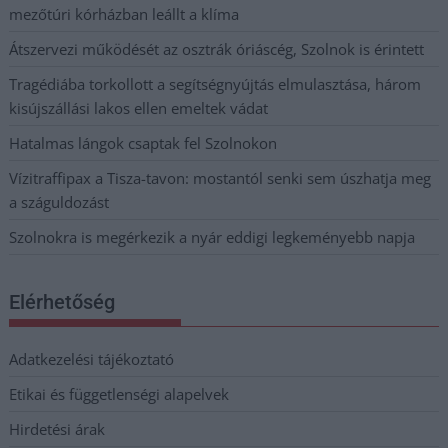
mezőtúri kórházban leállt a klíma
Átszervezi működését az osztrák óriáscég, Szolnok is érintett
Tragédiába torkollott a segítségnyújtás elmulasztása, három
kisújszállási lakos ellen emeltek vádat
Hatalmas lángok csaptak fel Szolnokon
Vízitraffipax a Tisza-tavon: mostantól senki sem úszhatja meg
a száguldozást
Szolnokra is megérkezik a nyár eddigi legkeményebb napja
Elérhetőség
Adatkezelési tájékoztató
Etikai és függetlenségi alapelvek
Hirdetési árak