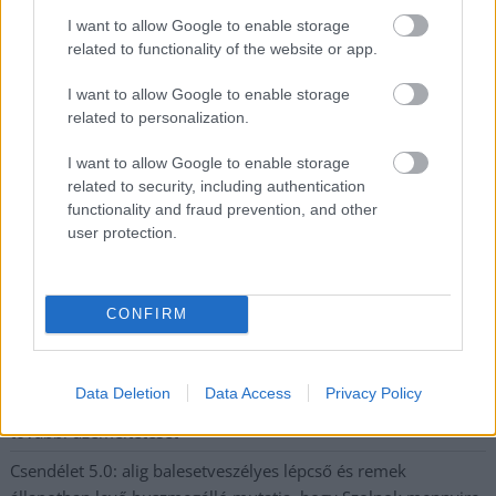
I want to allow Google to enable storage
related to functionality of the website or app.
Nem szeretne lemaradni semmiről? Csak egy kattintás, és hírlevelünk a
legfrissebb információkkal és exkluzív tartalmakkal hétről hétre
I want to allow Google to enable storage
postaládájába érkezik!
related to personalization.
I want to allow Google to enable storage
A SZOL24 legfrissebb 24 cikke
related to security, including authentication
functionality and fraud prevention, and other
user protection.
A Tisza kormány minisztere újabb nagy változásokról döntött
a közoktatásban – például az iskolaigazgatók visszakapják
munkáltatói jogaikat
CONFIRM
Sok volt az igazolatlan hiányzás, Pócs János fizetéslevonást
kapott, más fideszesek még kevesebbet vittek haza
Data Deletion
Data Access
Privacy Policy
A Szolnok megyei gazdák nagyon nem akarták a JÉGER
további üzemeltetését
Csendélet 5.0: alig balesetveszélyes lépcső és remek