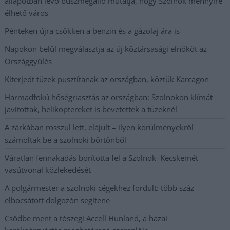
állapotban levő buszmegálló mutatja, hogy Szolnok mennyire
élhető város
Pénteken újra csökken a benzin és a gázolaj ára is
Napokon belül megválasztja az új köztársasági elnököt az
Országgyűlés
Kiterjedt tüzek pusztítanak az országban, köztük Karcagon
Harmadfokú hőségriasztás az országban: Szolnokon klímát
javítottak, helikoptereket is bevetettek a tüzeknél
A zárkában rosszul lett, elájult – ilyen körülményekről
számoltak be a szolnoki börtönből
Váratlan fennakadás borította fel a Szolnok–Kecskemét
vasútvonal közlekedését
A polgármester a szolnoki cégekhez fordult: több száz
elbocsátott dolgozón segítene
Csődbe ment a tószegi Accell Hunland, a hazai