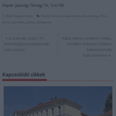
Képek: Jászsági Térségi TV, Trió FM
,
,
,
JNSZ megyei hírek
Bozsik Ferenc
budai lóránt
Jászberény
Pócs
,
,
,
János
portelek
posta
postapont
Bejegyzés
A szolnoki csata 175.
Kállai Mária rendkívül lelkes,
navigáció
évfordulójára emlékeznek
elsőként érkezett a Fidesz
márciusban
balatonalmádi
frakcióülésére
Kapcsolódó cikkek