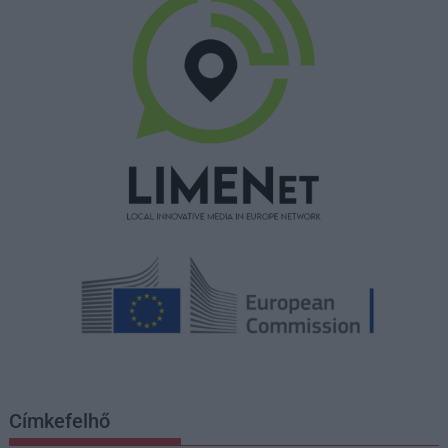
Címkefelhő