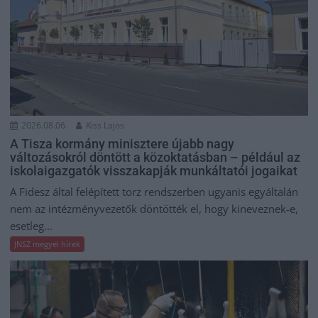
2026.08.06.
Kiss Lajos
A Tisza kormány minisztere újabb nagy
változásokról döntött a közoktatásban – például az
iskolaigazgatók visszakapják munkáltatói jogaikat
A Fidesz által felépített torz rendszerben ugyanis egyáltalán
nem az intézményvezetők döntötték el, hogy kineveznek-e,
esetleg...
JNSZ megyei hírek