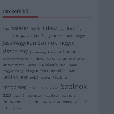
Címkefelhő
fidesz
baleset
györfi mihály
cegléd
autó
időjárás
Jász-Nagykun-Szolnok megye
háború
Jász-Nagykun Szolnok megye
Jászberény
Karcag
Jászkunság
karambol
koronavírus
kormány
katasztrófavédelem
kosárlabda
közlekedés
lopás
kórház
kunszentmárton
lmp
Magyar Péter
máv
mezőtúr
magyarország
Orbán Viktor
polgármester
Pócs János
Szolnok
rendőrség
sport
Szalay Ferenc
tisza
tiszafüred
tisza part
tisza-tó
tiszaföldvár
törökszentmiklós
vonat
választás
tűz
vasút
ukrajna
önkormányzat