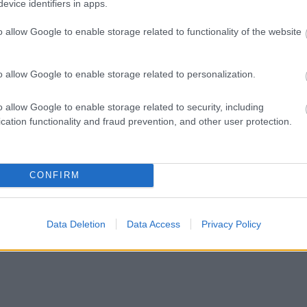
jelezte, hogy segítene azoknak a
evice identifiers in apps.
n ma is próbálnak
munkavállalóknak, akik a tószegi
otni....
o allow Google to enable storage related to functionality of the website
kerékpárgyár bezárása...
Szolnok
o allow Google to enable storage related to personalization.
o allow Google to enable storage related to security, including
cation functionality and fraud prevention, and other user protection.
CONFIRM
Data Deletion
Data Access
Privacy Policy