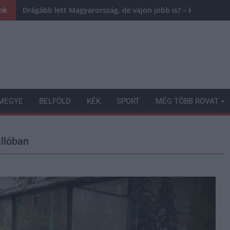
Drágább lett Magyarország, de vajon jobb is? – kemény krit
ink
MEGYE
BELFÖLD
KÉK
SPORT
MÉG TÖBB ROVAT
állóban