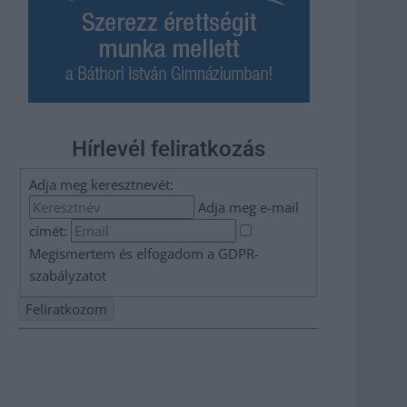
Hírlevél feliratkozás
Adja meg keresztnevét:
Adja meg e-mail
címét:
Megismertem és elfogadom a
GDPR-
szabályzat
ot
Nem szeretne lemaradni semmiről? Csak egy kattintás, és
hírlevelünk a legfrissebb információkkal és exkluzív
tartalmakkal hétről hétre postaládájába érkezik!