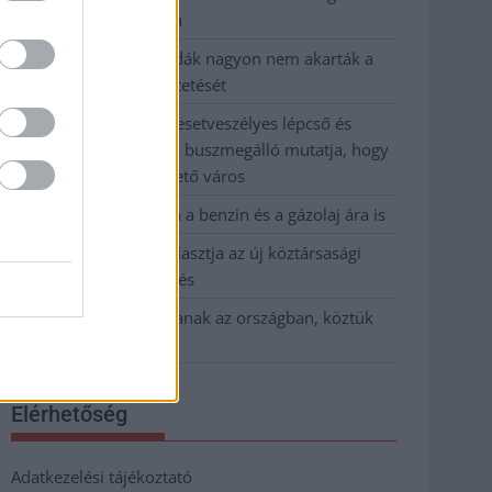
kevesebbet vittek haza
A Szolnok megyei gazdák nagyon nem akarták a
JÉGER további üzemeltetését
Csendélet 5.0: alig balesetveszélyes lépcső és
remek állapotban levő buszmegálló mutatja, hogy
Szolnok mennyire élhető város
Pénteken újra csökken a benzin és a gázolaj ára is
Napokon belül megválasztja az új köztársasági
elnököt az Országgyűlés
Kiterjedt tüzek pusztítanak az országban, köztük
Karcagon
Elérhetőség
Adatkezelési tájékoztató