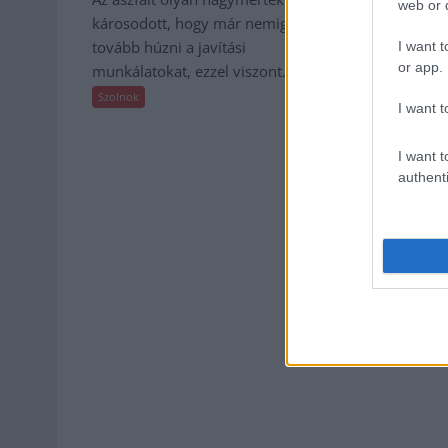
web or d
amelyet soka
károsodott, hogy már nemigen lehet
otthon újraalk
tovább húzni a javítási
I want t
Szolnok
or app.
munkálatokat, ezzel viszont...
Szolnok
I want t
I want t
authenti