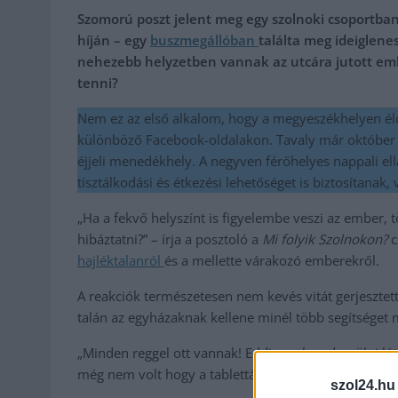
Szomorú poszt jelent meg egy szolnoki csoportba
híján – egy
buszmegállóban
találta meg ideiglene
nehezebb helyzetben vannak az utcára jutott embe
tenni?
Nem ez az első alkalom, hogy a megyeszékhelyen élő
különböző Facebook-oldalakon. Tavaly már október
éjjeli menedékhely. A negyven férőhelyes nappali el
tisztálkodási és étkezési lehetőséget is biztosítanak
„Ha a fekvő helyszínt is figyelembe veszi az ember, 
hibáztatni?” – írja a posztoló a
Mi folyik Szolnokon?
c
hajléktalanról
és a mellette várakozó emberekről.
A reakciók természetesen nem kevés vitát gerjesztette
talán az egyházaknak kellene minél több segítséget
„Minden reggel ott vannak! Eddig csak padon ülni lá
még nem volt hogy a tablettás bor ne legyen a kezük
szol24.hu