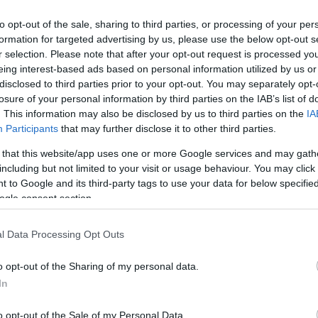
akemberek nagyobb hangsúlyt fektetnek a felderítő munkára és
to opt-out of the sale, sharing to third parties, or processing of your per
ellátására kell számítani. Hegyi Anita, az SZKTT Humán
formation for targeted advertising by us, please use the below opt-out s
k tapasztalatai azt mutatták, hogy a feladatot hatékonyan tudták
r selection. Please note that after your opt-out request is processed y
edékhelyet, akik eddig fűtetlen, kevésbé biztonságos helyen
eing interest-based ads based on personal information utilized by us or
disclosed to third parties prior to your opt-out. You may separately opt-
losure of your personal information by third parties on the IAB’s list of
 egészségügyi állapotban levő hajléktalan embert látunk?
. This information may also be disclosed by us to third parties on the
IA
lanokat segítő szolgálatokat vagy a helyi rendőrséget. Jász-
Participants
that may further disclose it to other third parties.
 amelyek sürgősségi szálláshelyeket és más segítséget
 that this website/app uses one or more Google services and may gath
including but not limited to your visit or usage behaviour. You may click 
 to Google and its third-party tags to use your data for below specifi
gkérdezni, szüksége van-e valamire, esetleg meleg italra,
ogle consent section.
g tartsuk tiszteletben a hajléktalan döntéseit és határait. Nem
rosban például gyakori jelenség, hogy mivel a menedékhelyeken
l Data Processing Opt Outs
bb egymással, ezért a hideg éjszakákat mégis a szabad ég alatt
o opt-out of the Sharing of my personal data.
lnok
In
o opt-out of the Sale of my Personal Data.