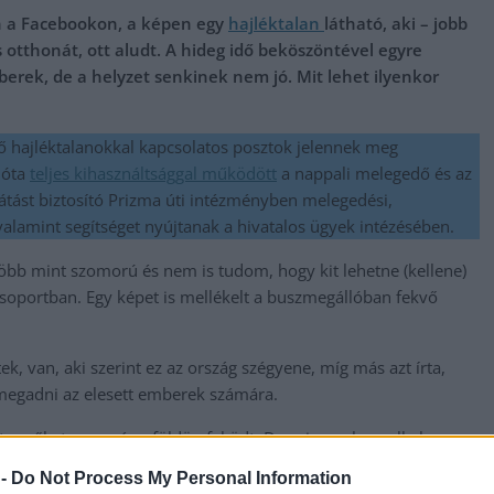
n a Facebookon, a képen egy
hajléktalan
látható, aki – jobb
s otthonát, ott aludt. A hideg idő beköszöntével egyre
rek, de a helyzet senkinek nem jó. Mit lehet ilyenkor
 hajléktalanokkal kapcsolatos posztok jelennek meg
 óta
teljes kihasználtsággal működött
a nappali melegedő és az
látást biztosító Prizma úti intézményben melegedési,
, valamint segítséget nyújtanak a hivatalos ügyek intézésében.
több mint szomorú és nem is tudom, hogy kit lehetne (kellene)
soportban. Egy képet is mellékelt a buszmegállóban fekvő
k, van, aki szerint ez az ország szégyene, míg más azt írta,
 megadni az elesett emberek számára.
ttam őket, ma már a földön feküdt. De sajnos olyan alkalom
be ! Szomorú!” – írta egy hozzászóló.
 -
Do Not Process My Personal Information