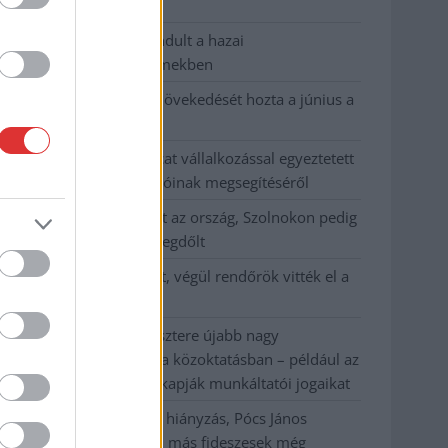
habos isler?
Országos ellenőrzés indult a hazai
akkumulátoripari üzemekben
Az idei év leglassabb növekedését hozta a június a
kiskereskedelemben
Györfi Mihály több tucat vállalkozással egyeztetett
a kerékpárgyár dolgozóinak megsegítéséről
41 fok fölé forrósodott az ország, Szolnokon pedig
egy másik rekord is megdőlt
Egy telefonhívást akart, végül rendőrök vitték el a
mezőtúri férfit
A Tisza kormány minisztere újabb nagy
változásokról döntött a közoktatásban – például az
iskolaigazgatók visszakapják munkáltatói jogaikat
Sok volt az igazolatlan hiányzás, Pócs János
fizetéslevonást kapott, más fideszesek még