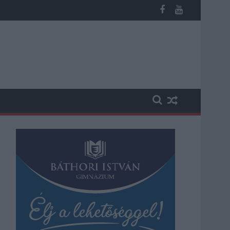
ika a hazai turizmusról