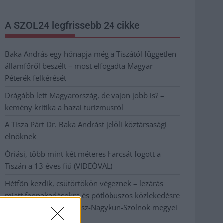
A SZOL24 legfrissebb 24 cikke
Baka András egy hónapja még a Tiszától független
államfőről beszélt – most elfogadta Magyar
Péterék felkérését
Drágább lett Magyarország, de vajon jobb is? –
kemény kritika a hazai turizmusról
A Tisza Párt Dr. Baka Andrást jelöli köztársasági
elnöknek
Óriási, több mint két méteres harcsát fogott a
Tiszán a 13 éves fiú (VIDEÓVAL)
Hétfőn kezdik, csütörtökön végeznek – lezárás
miatt fennakadásokra és pótlóbuszos közlekedésre
számítsunk az egyik Jász-Nagykun-Szolnok megyei
vasútvonalon